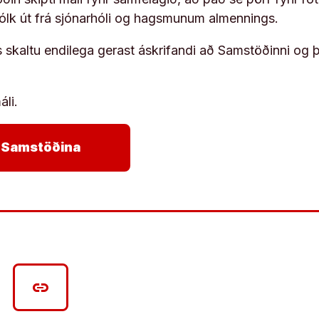
fólk út frá sjónarhóli og hagsmunum almennings.
s skaltu endilega gerast áskrifandi að Samstöðinni og 
áli.
arrow_forward
ja Samstöðina
link