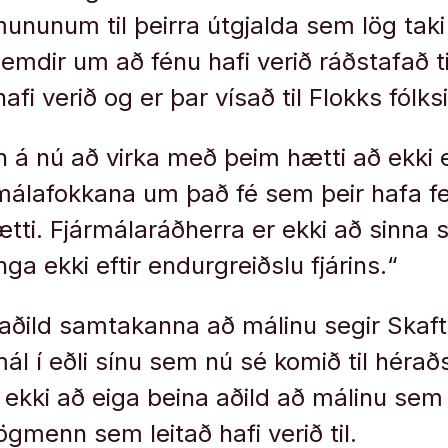
un­un­um til þeirra út­gjalda sem lög taki t
emd­ir um að fénu hafi verið ráðstafað til
hafi verið og er þar vísað til Flokks fólks­
in á nú að virka með þeim hætti að ekki 
n­mála­fokk­ana um það fé sem þeir hafa 
tti. Fjár­málaráðherra er ekki að sinna 
 ekki eft­ir end­ur­greiðslu fjár­ins.“
ðild sam­tak­anna að mál­inu seg­ir Skaf
l í eðli sínu sem nú sé komið til héraðs
i ekki að eiga beina aðild að mál­inu sem
ög­menn sem leitað hafi verið til.