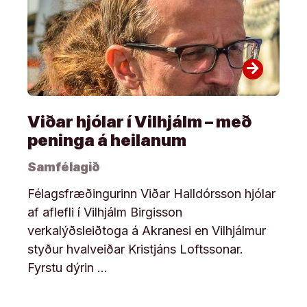
arrow_forward
Viðar hjólar í Vilhjálm – með
peninga á heilanum
Samfélagið
Félagsfræðingurinn Viðar Halldórsson hjólar
af aflefli í Vilhjálm Birgisson
verkalýðsleiðtoga á Akranesi en Vilhjálmur
styður hvalveiðar Kristjáns Loftssonar.
Fyrstu dýrin …