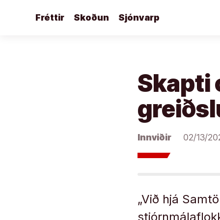
Áfram
Fréttir
Skoðun
Sjónvarp
að
efni
Skapti
greiðsl
Innviðir
02/13/20
„Við hjá Sam­tö
stjórn­mála­flok