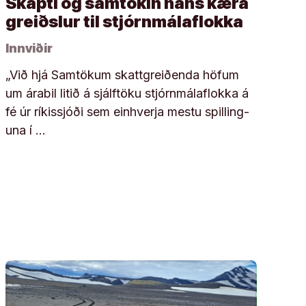
Skapti og samtökin hans kæra
greiðslur til stjórnmálaflokka
Innviðir
„Við hjá Sam­tök­um skatt­greiðenda höf­um
um ára­bil litið á sjálf­töku stjórn­mála­flokka á
fé úr rík­is­sjóði sem ein­hverja mestu spill­ing­
una í …