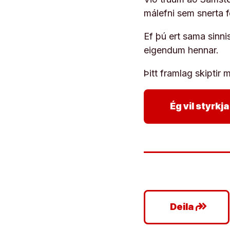
málefni sem snerta 
Ef þú ert sama sinni
eigendum hennar.
Þitt framlag skiptir m
Ég vil styrk
google_plus_reshare
Deila