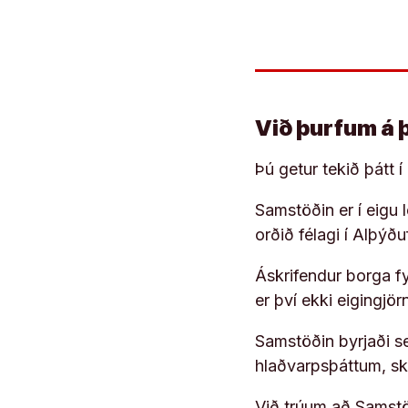
Við þurfum á 
Þú getur tekið þátt 
Samstöðin er í eigu
orðið félagi í Alþýð
Áskrifendur borga fyr
er því ekki eigingjö
Samstöðin byrjaði s
hlaðvarpsþáttum, s
Við trúum að Samstöð