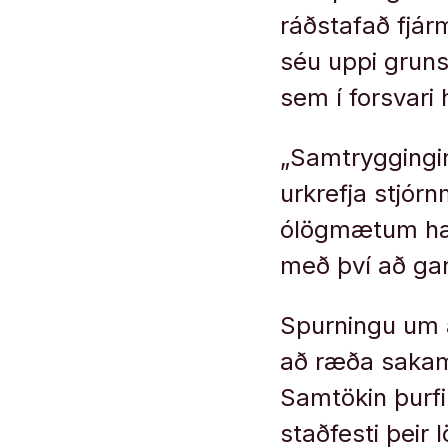
ráðstafað fjár­m
séu uppi grun­s
sem í for­svari 
„Sam­trygg­ing­
urkrefja stjór
ólög­mæt­um hæ
með því að ganga
Spurn­ingu um a
að ræða saka­má
Sam­tök­in þurf
staðfesti þeir l