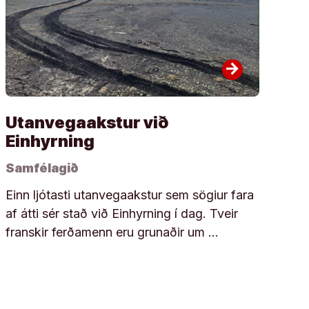
arrow_forward
Utanvegaakstur við
Einhyrning
Samfélagið
Einn ljótasti utanvegaakstur sem sögiur fara
af átti sér stað við Einhyrning í dag. Tveir
franskir ferðamenn eru grunaðir um …