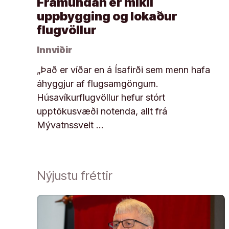
Framundan er mikil
uppbygging og lokaður
flugvöllur
Innviðir
„Það er víðar en á Ísafirði sem menn hafa
áhyggjur af flugsamgöngum.
Húsavíkurflugvöllur hefur stórt
upptökusvæði notenda, allt frá
Mývatnssveit …
Nýjustu fréttir