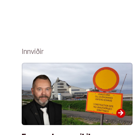
Innviðir
arrow_forward