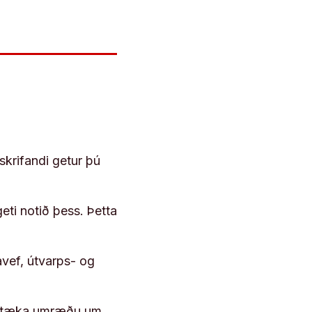
skrifandi getur þú
geti notið þess. Þetta
vef, útvarps- og
 róttæka umræðu um