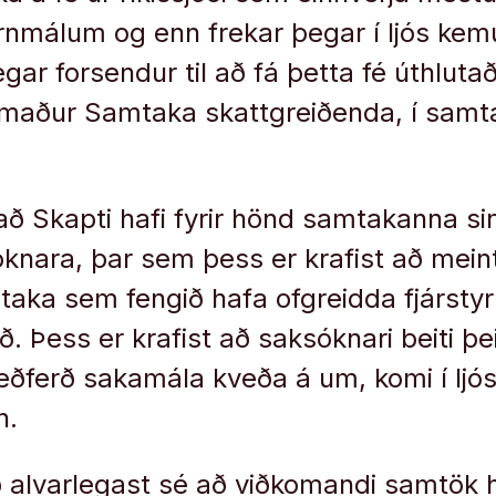
órn­mál­um og enn frek­ar þegar í ljós kem
eg­ar for­send­ur til að fá þetta fé út­hlutað
maður Sam­taka skatt­greiðenda, í sam­ta
ð Skapti hafi fyr­ir hönd sam­tak­anna sin
ókn­ara, þar sem þess er kraf­ist að mein
taka sem fengið hafa of­greidda fjár­styrki 
ð. Þess er kraf­ist að sak­sókn­ari beiti
ferð saka­mála kveða á um, komi í ljós 
n.
 al­var­leg­ast sé að viðkom­andi sam­tök 