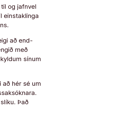
il og jafn­vel
 ein­stak­linga
ins.
eigi að end­
fengið með
skyld­um sín­um
ti að hér sé um
sak­sókn­ara.
 slíku. Það