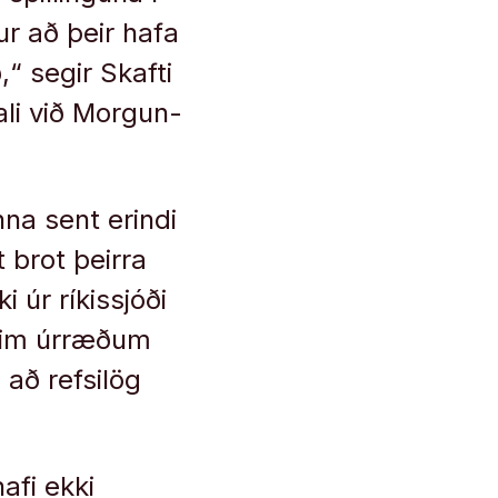
­ur að þeir hafa
,“ seg­ir Skafti
li við Morg­un­
na sent er­indi
t brot þeirra
úr rík­is­sjóði
 þeim úrræðum
að refsi­lög
hafi ekki