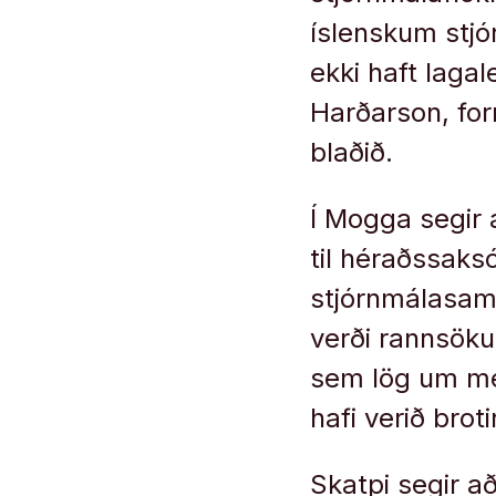
ís­lensk­um stj
ekki haft laga­l
Harðar­son, for
blaðið.
Í Mogga segir a
til héraðssak­s
stjórn­mála­sam­
verði rann­söku
sem lög um með
hafi verið brot­i
Skatpi seg­ir að