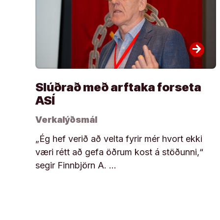
arrow_forward
Slúðrað með arftaka forseta
ASÍ
Verkalýðsmál
„Ég hef verið að velta fyrir mér hvort ekki
væri rétt að gefa öðrum kost á stöðunni,“
segir Finnbjörn A. …