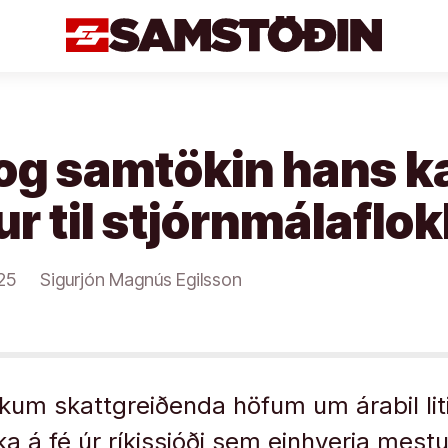
 og samtökin hans 
ur til stjórnmálaflo
25
Sigurjón Magnús Egilsson
k­um skatt­greiðenda höf­um um ára­bil liti
ka á fé úr rík­is­sjóði sem ein­hverja mestu 