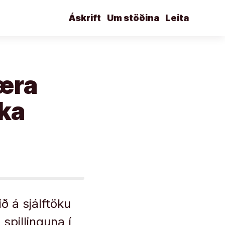
Áskrift
Um stöðina
Leita
kæra
kka
ð á sjálf­töku
spill­ing­una í