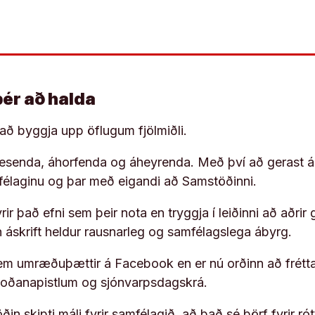
þér að halda
í að byggja upp öflugum fjölmiðli.
 lesenda, áhorfenda og áheyrenda. Með því að gerast á
ufélaginu og þar með eigandi að Samstöðinni.
ir það efni sem þeir nota en tryggja í leiðinni að aðrir 
rn áskrift heldur rausnarleg og samfélagslega ábyrg.
em umræðuþættir á Facebook en er nú orðinn að frétta
koðanapistlum og sjónvarpsdagskrá.
in skipti máli fyrir samfélagið, að það sé þörf fyrir