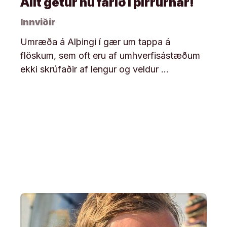
Allt getur nú farið í pirrurnar!
Innviðir
Umræða á Alþingi í gær um tappa á
flöskum, sem oft eru af umhverfisástæðum
ekki skrúfaðir af lengur og veldur …