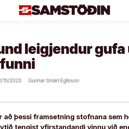
nd leigjendur gufa 
funni
2/15/2023
Gunnar Smári Egilsson
r að þessi framsetning stofnana sem h
ytið tengist yfirstandandi vinnu við e