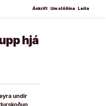
Áskrift
Um stöðina
Leita
upp hjá
eyra undir
ndurskoðun