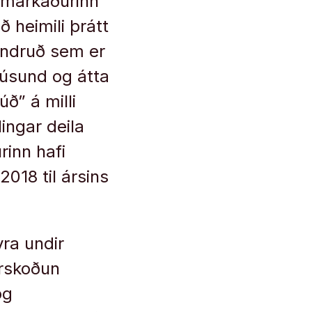
gumarkaðurinn
 heimili þrátt
undruð sem er
þúsund og átta
ð” á milli
ingar deila
rinn hafi
018 til ársins
ra undir
urskoðun
og