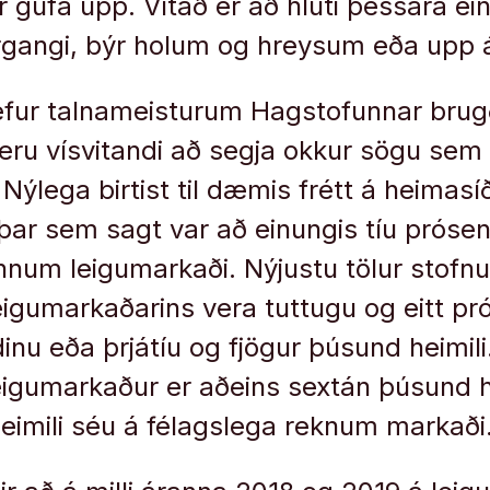
ir gufa upp. Vitað er að hluti þessara ei
rgangi, býr holum og hreysum eða upp 
fur talnameisturum Hagstofunnar brug
eru vísvitandi að segja okkur sögu sem e
Nýlega birtist til dæmis frétt á heimasí
ar sem sagt var að einungis tíu prósen
num leigumarkaði. Nýjustu tölur stofnu
eigumarkaðarins vera tuttugu og eitt pró
inu eða þrjátíu og fjögur þúsund heimili
eigumarkaður er aðeins sextán þúsund h
eimili séu á félagslega reknum markaði