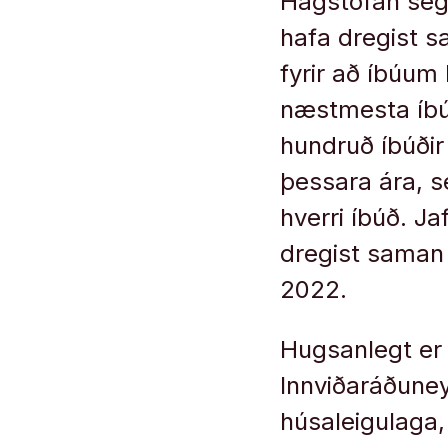
Hagstofan segi
hafa dregist s
fyrir að íbúum
næstmesta íbúa
hundruð íbúðir 
þessara ára, se
hverri íbúð. J
dregist saman 
2022.
Hugsanlegt er 
Innviðaráðuney
húsaleigulaga,