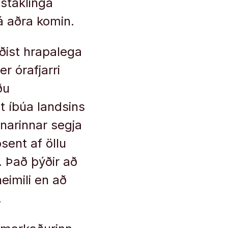
nstaklinga
á aðra komin.
ðist hrapalega
r órafjarri
ðu
t íbúa landsins
narinnar segja
sent af öllu
. Það þýðir að
eimili en að
.