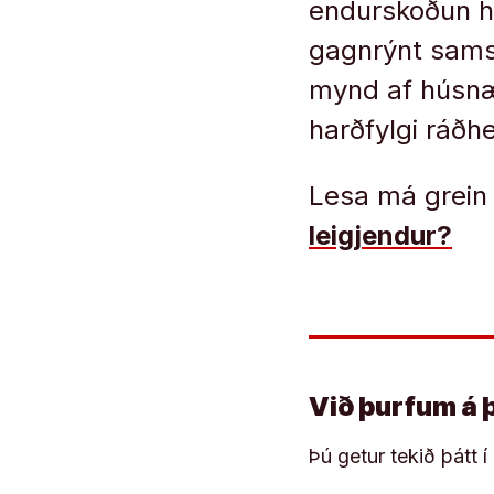
endurskoðun hú
gagnrýnt sams
mynd af húsnæð
harðfylgi ráðh
Lesa má grein
leigjendur?
Við þurfum á 
Þú getur tekið þátt 