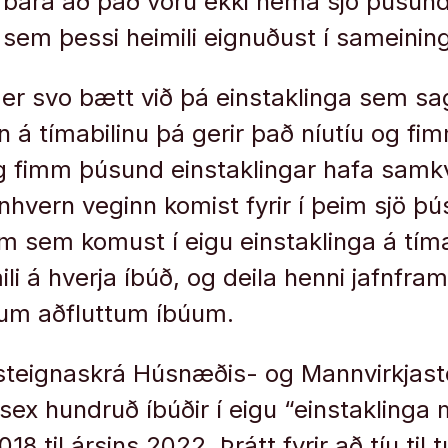
 bara að það voru ekki nema sjö þúsun
 sem þessi heimili eignuðust í sameining
a er svo bætt við þá einstaklinga sem sa
n á tímabilinu þá gerir það níutíu og fi
 og fimm þúsund einstaklingar hafa sa
nhvern veginn komist fyrir í þeim sjö þ
 sem komust í eigu einstaklinga á tíma
ili á hverja íbúð, og deila henni jafnfra
rum aðfluttum íbúum.
eignaskrá Húsnæðis- og Mannvirkjast
sex hundruð íbúðir í eigu “einstaklinga 
18 til ársins 2022. Þrátt fyrir að tíu til