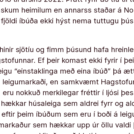
slenskum heimilum en annarss staðar á 
 fjöldi íbúða ekki hýst nema tuttugu þú
 hinir sjötíu og fimm þúsund hafa hrein
stofunnar. Ef þeir komast ekki fyrir í þ
igu “einstaklinga með eina íbúð” þá ætt
á leigumarkaði, en samkvæmt Hagstofun
 eru nokkuð merkilegar fréttir í ljósi þ
ækkar húsaleiga sem aldrei fyrr og aldre
á eftir þeim íbúðum sem eru í boði á lei
markaður sem hækkar upp úr öllu valdi