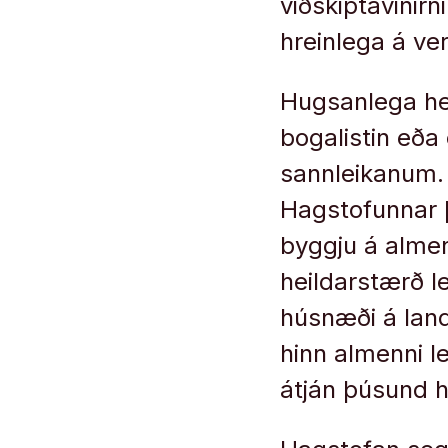
viðskiptavinirn
hreinlega á ve
Hugsanlega he
bogalistin eða 
sannleikanum. 
Hagstofunnar þ
byggju á almen
heildarstærð l
húsnæði á land
hinn almenni l
átján þúsund h