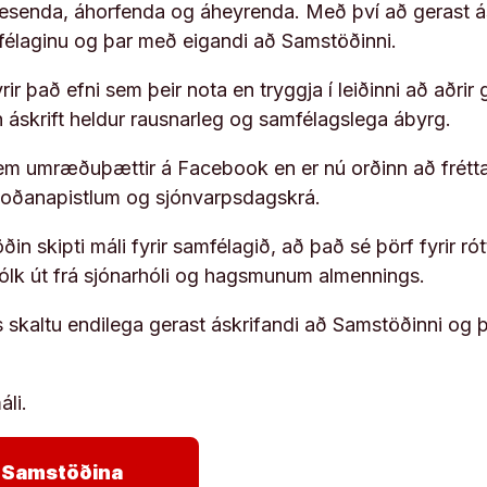
 lesenda, áhorfenda og áheyrenda. Með því að gerast á
ufélaginu og þar með eigandi að Samstöðinni.
ir það efni sem þeir nota en tryggja í leiðinni að aðrir 
rn áskrift heldur rausnarleg og samfélagslega ábyrg.
em umræðuþættir á Facebook en er nú orðinn að frétta
koðanapistlum og sjónvarpsdagskrá.
in skipti máli fyrir samfélagið, að það sé þörf fyrir
fólk út frá sjónarhóli og hagsmunum almennings.
s skaltu endilega gerast áskrifandi að Samstöðinni og 
áli.
arrow_forward
ja Samstöðina