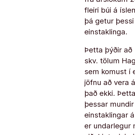
fleiri búi á í
þá getur þessi
einstaklinga.
Þetta þýðir að
skv. tölum Hag
sem komust í e
jöfnu að vera 
það ekki. Þetta
þessar mundir h
einstaklingar 
er undarlegur 