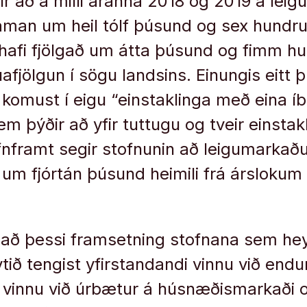
r að á milli áranna 2018 og 2019 á lei
aman um heil tólf þúsund og sex hundruð
 hafi fjölgað um átta þúsund og fimm h
fjölgun í sögu landsins. Einungis eitt 
komust í eigu “einstaklinga með eina íbú
m þýðir að yfir tuttugu og tveir einstakl
afnframt segir stofnunin að leigumarkaðu
um fjórtán þúsund heimili frá árslokum 2
að þessi framsetning stofnana sem hey
tið tengist yfirstandandi vinnu við end
 vinnu við úrbætur á húsnæðismarkaði 