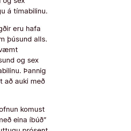
d og sex
u á tímabilinu.
gðir eru hafa
mm þúsund alls.
mkvæmt
úsund og sex
bilinu. Þannig
mt að auki með
ofnun komust
með eina íbúð”
 tuttugu prósent