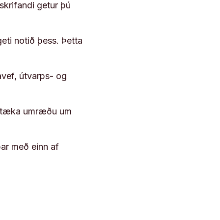
skrifandi getur þú
geti notið þess. Þetta
vef, útvarps- og
 róttæka umræðu um
þar með einn af