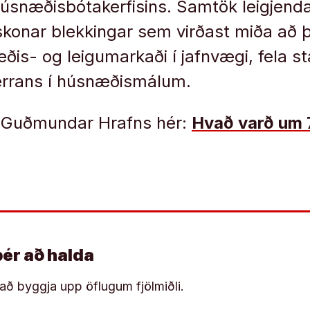
snæðisbótakerfisins. Samtök leigjenda
konar blekkingar sem virðast miða að þ
is- og leigumarkaði í jafnvægi, fela s
errans í húsnæðismálum.
 Guðmundar Hrafns hér:
Hvað varð um 
þér að halda
í að byggja upp öflugum fjölmiðli.