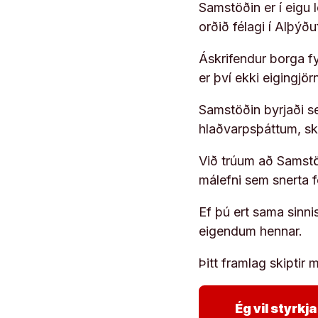
Samstöðin er í eigu
orðið félagi í Alþýð
Áskrifendur borga fyr
er því ekki eigingjö
Samstöðin byrjaði s
hlaðvarpsþáttum, s
Við trúum að Samstöð
málefni sem snerta 
Ef þú ert sama sinni
eigendum hennar.
Þitt framlag skiptir m
Ég vil styrk