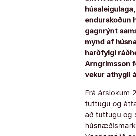
húsaleigulaga
endurskoðun h
gagnrýnt sams
mynd af húsnæð
harðfylgi ráð
Arngrímsson f
vekur athygli 
Frá árslokum 2
tuttugu og át
að tuttugu og s
húsnæðismarkað