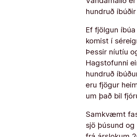
Vandamálið er
hundruð íbúðir
Ef fjölgun íbú
komist í séreig
Þessir níutíu
Hagstofunni ei
hundruð íbúðum
eru fjögur heim
um það bil fjó
Samkvæmt fast
sjö þúsund og 
frá árslokum 20