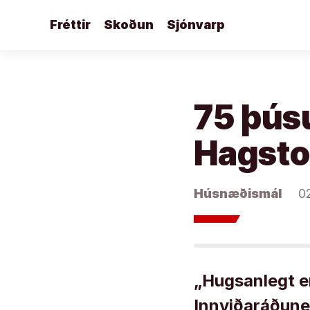
Áfram
Fréttir
Skoðun
Sjónvarp
að
efni
75 þúsu
Hagsto
Húsnæðismál
0
„Hugsanlegt e
Innviðaráðune