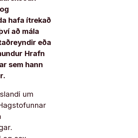
 og
a hafa ítrekað
því að mála
staðreyndir eða
mundur Hrafn
þar sem hann
r.
Íslandi um
 Hagstofunnar
á
gar.