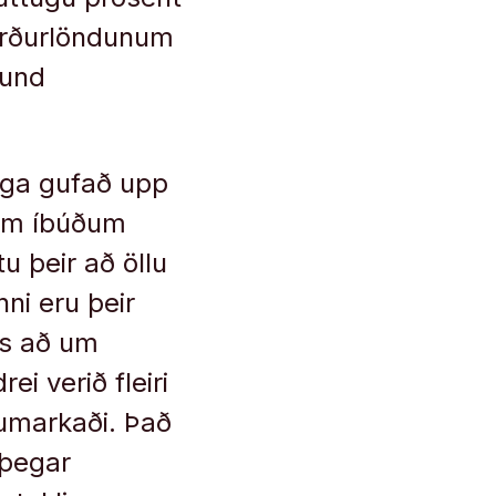
Norðurlöndunum
sund
lega gufað upp
eim íbúðum
u þeir að öllu
ni eru þeir
ess að um
i verið fleiri
gumarkaði. Það
 þegar