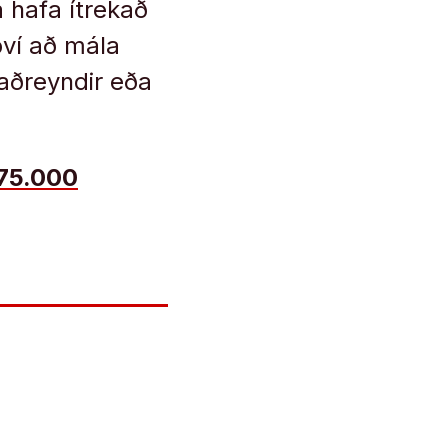
 hafa ítrekað
ví að mála
taðreyndir eða
75.000