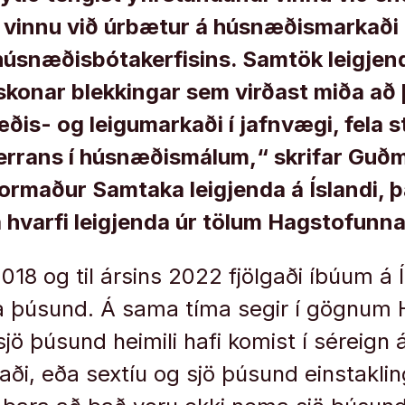
, vinnu við úrbætur á húsnæðismarkaði
úsnæðisbótakerfisins. Samtök leigjend
konar blekkingar sem virðast miða að 
is- og leigumarkaði í jafnvægi, fela 
herrans í húsnæðismálum,“ skrifar Guð
ormaður Samtaka leigjenda á Íslandi, 
á hvarfi leigjenda úr tölum Hagstofunna
018 og til ársins 2022 fjölgaði íbúum á 
ta þúsund. Á sama tíma segir í gögnum
jö þúsund heimili hafi komist í séreign 
i, eða sextíu og sjö þúsund einstaklin