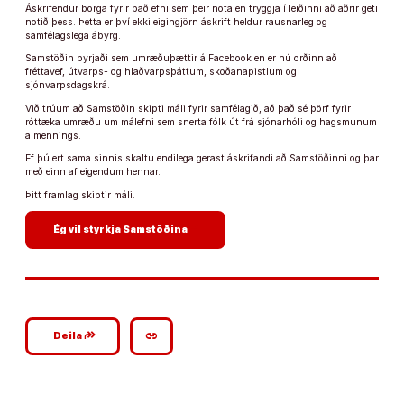
Áskrifendur borga fyrir það efni sem þeir nota en tryggja í leiðinni að aðrir geti
notið þess. Þetta er því ekki eigingjörn áskrift heldur rausnarleg og
samfélagslega ábyrg.
Samstöðin byrjaði sem umræðuþættir á Facebook en er nú orðinn að
fréttavef, útvarps- og hlaðvarpsþáttum, skoðanapistlum og
sjónvarpsdagskrá.
Við trúum að Samstöðin skipti máli fyrir samfélagið, að það sé þörf fyrir
róttæka umræðu um málefni sem snerta fólk út frá sjónarhóli og hagsmunum
almennings.
Ef þú ert sama sinnis skaltu endilega gerast áskrifandi að Samstöðinni og þar
með einn af eigendum hennar.
Þitt framlag skiptir máli.
arrow_forward
Ég vil styrkja Samstöðina
google_plus_reshare
link
Deila