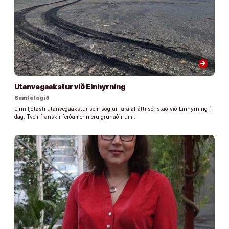
arrow_forward
Utanvegaakstur við Einhyrning
Samfélagið
Einn ljótasti utanvegaakstur sem sögiur fara af átti sér stað við Einhyrning í
dag. Tveir franskir ferðamenn eru grunaðir um …