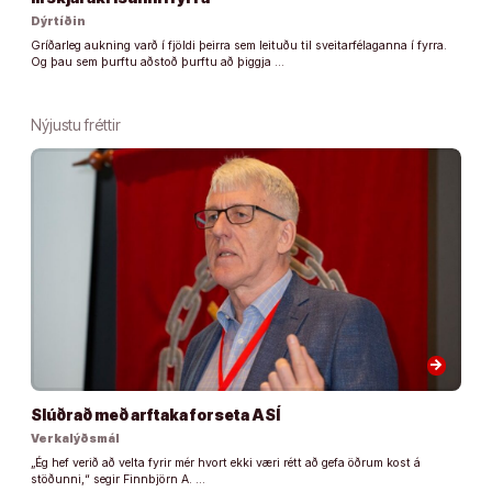
Dýrtíðin
Gríðarleg aukning varð í fjöldi þeirra sem leituðu til sveitarfélaganna í fyrra.
Og þau sem þurftu aðstoð þurftu að þiggja …
Nýjustu fréttir
arrow_forward
Slúðrað með arftaka forseta ASÍ
Verkalýðsmál
„Ég hef verið að velta fyrir mér hvort ekki væri rétt að gefa öðrum kost á
stöðunni,“ segir Finnbjörn A. …