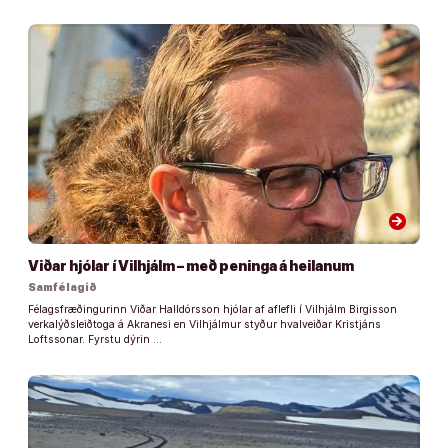
arrow_forward
Viðar hjólar í Vilhjálm – með peninga á heilanum
Samfélagið
Félagsfræðingurinn Viðar Halldórsson hjólar af aflefli í Vilhjálm Birgisson
verkalýðsleiðtoga á Akranesi en Vilhjálmur styður hvalveiðar Kristjáns
Loftssonar. Fyrstu dýrin …