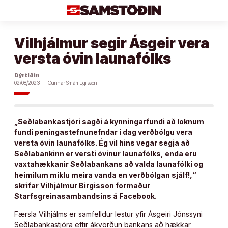
Áfram
að
efni
Vilhjálmur segir Ásgeir vera
versta óvin launafólks
Dýrtíðin
02/08/2023
Gunnar Smári Egilsson
„Seðlabankastjóri sagði á kynningarfundi að loknum
fundi peningastefnunefndar í dag verðbólgu vera
versta óvin launafólks. Ég vil hins vegar segja að
Seðlabankinn er versti óvinur launafólks, enda eru
vaxtahækkanir Seðlabankans að valda launafólki og
heimilum miklu meira vanda en verðbólgan sjálf!,“
skrifar Vilhjálmur Birgisson formaður
Starfsgreinasambandsins á Facebook.
Færsla Vilhjálms er samfelldur lestur yfir Ásgeiri Jónssyni
Seðlabankastjóra eftir ákvörðun bankans að hækkar