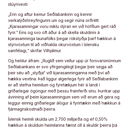
stúyrivexti:
„Enn og aftur kemur Seðlabankinn og kennir
verkalýðshreyfingunni um og segir núna orðrétt:
„Kjarasamningar voru miklu dýrari en við höfðum gert ráð
fyrir.“ Eins og svo oft áður á að skella skuldinni á
kjarasamninga launafólks þegar rökstyðja þarf hækkun á
stýrivöxtum til að viðhalda okurvöxtum í íslensku
samfélagi,“ skrifar Vilhjálmur.
Og heldur áfram: „Ruglið sem vellur upp úr forsvarsmönnum
Seðlabankans er svo yfirgengilegt þegar þeir segja að
þeir séu að „styðja“ við kjarasamninganna með því að
hækka vextina. Það liggur algerlega fyrir að Seðlabankinn
er að stefna heimilum og fyrirtækjum hér á landi í
gríðarlegar ógöngur með þessu framferði sínu. Þurrkar upp
ávinning af þeim kjarasamningum sem við erum að gera og
leggur einnig gríðarlegar álögur á fyrirtækin með hækkun á
fjármagnskostnaði þeirra.
Íslensk heimili skulda um 2.700 milljarða og ef 0,50%
hækkun á skuldum heimilanna færist öll á skuldir þeirra þá