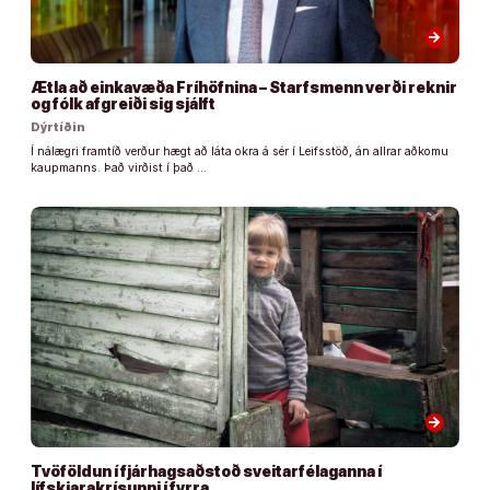
arrow_forward
Ætla að einkavæða Fríhöfnina – Starfsmenn verði reknir
og fólk afgreiði sig sjálft
Dýrtíðin
Í nálægri framtíð verður hægt að láta okra á sér í Leifsstöð, án allrar aðkomu
kaupmanns. Það virðist í það …
arrow_forward
Tvöföldun í fjárhagsaðstoð sveitarfélaganna í
lífskjarakrísunni í fyrra