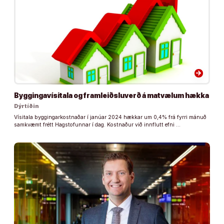
arrow_forward
Byggingavísitala og framleiðsluverð á matvælum hækka
Dýrtíðin
Vísitala byggingarkostnaðar í janúar 2024 hækkar um 0,4% frá fyrri mánuð
samkvæmt frétt Hagstofunnar í dag. Kostnaður við innflutt efni …