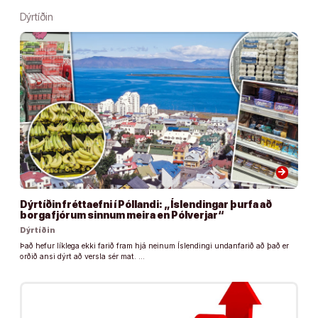
Dýrtíðin
arrow_forward
Dýrtíðin fréttaefni í Póllandi: „Íslendingar þurfa að
borga fjórum sinnum meira en Pólverjar“
Dýrtíðin
Það hefur líklega ekki farið fram hjá neinum Íslendingi undanfarið að það er
orðið ansi dýrt að versla sér mat. …