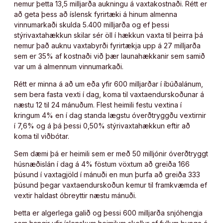
nemur þetta 13,5 milljarða aukningu á vaxtakostnaði. Rétt er
að geta þess að íslensk fyrirtæki á hinum almenna
vinnumarkaði skulda 5.400 milljarða og ef þessi
stýrivaxtahækkun skilar sér öll í hækkun vaxta til þeirra þá
nemur það auknu vaxtabyrði fyrirtækja upp á 27 milljarða
sem er 35% af kostnaði við þær launahækkanir sem samið
var um á almennum vinnumarkaði.
Rétt er minna á að um eða yfir 600 milljarðar í íbúðalánum,
sem bera fasta vexti í dag, koma til vaxtaendurskoðunar á
næstu 12 til 24 mánuðum. Flest heimili festu vextina í
kringum 4% en í dag standa lægstu óverðtryggðu vextirnir
í 7,6% og á þá þessi 0,50% stýrivaxtahækkun eftir að
koma til viðbótar.
Sem dæmi þá er heimili sem er með 50 milljónir óverðtryggt
húsnæðislán í dag á 4% föstum vöxtum að greiða 166
þúsund í vaxtagjöld í mánuði en mun þurfa að greiða 333
þúsund þegar vaxtaendurskoðun kemur til framkvæmda ef
vextir haldast óbreyttir næstu mánuði.
Þetta er algerlega galið og þessi 600 milljarða snjóhengja