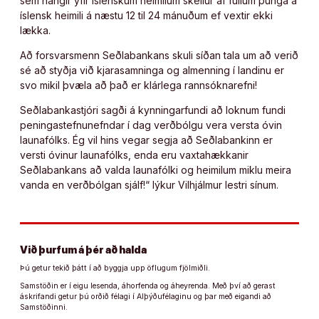
sem hangir yfir íslenskum heimilum skellur af fullum þunga á
íslensk heimili á næstu 12 til 24 mánuðum ef vextir ekki
lækka.
Að forsvarsmenn Seðlabankans skuli síðan tala um að verið
sé að styðja við kjarasamninga og almenning í landinu er
svo mikil þvæla að það er klárlega rannsóknarefni!
Seðlabankastjóri sagði á kynningarfundi að loknum fundi
peningastefnunefndar í dag verðbólgu vera versta óvin
launafólks. Ég vil hins vegar segja að Seðlabankinn er
versti óvinur launafólks, enda eru vaxtahækkanir
Seðlabankans að valda launafólki og heimilum miklu meira
vanda en verðbólgan sjálf!“ lýkur Vilhjálmur lestri sínum.
Við þurfum á þér að halda
Þú getur tekið þátt í að byggja upp öflugum fjölmiðli.
Samstöðin er í eigu lesenda, áhorfenda og áheyrenda. Með því að gerast
áskrifandi getur þú orðið félagi í Alþýðufélaginu og þar með eigandi að
Samstöðinni.