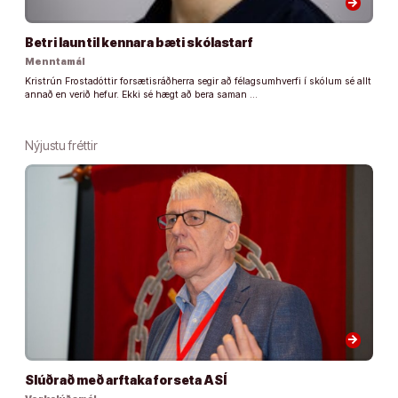
arrow_forward
Betri laun til kennara bæti skólastarf
Menntamál
Kristrún Frostadóttir forsætisráðherra segir að félagsumhverfi í skólum sé allt
annað en verið hefur. Ekki sé hægt að bera saman …
Nýjustu fréttir
arrow_forward
Slúðrað með arftaka forseta ASÍ