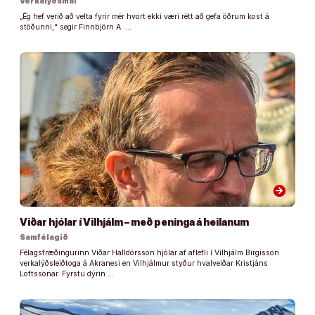
Verkalýðsmál
„Ég hef verið að velta fyrir mér hvort ekki væri rétt að gefa öðrum kost á
stöðunni,“ segir Finnbjörn A. …
arrow_forward
Viðar hjólar í Vilhjálm – með peninga á heilanum
Samfélagið
Félagsfræðingurinn Viðar Halldórsson hjólar af aflefli í Vilhjálm Birgisson
verkalýðsleiðtoga á Akranesi en Vilhjálmur styður hvalveiðar Kristjáns
Loftssonar. Fyrstu dýrin …