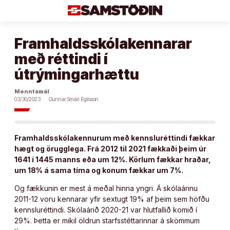
Áfram
að
efni
Framhaldsskólakennarar
með réttindi í
útrýmingarhættu
Menntamál
03/30/2023
Gunnar Smári Egilsson
Framhaldsskólakennurum með kennsluréttindi fækkar
hægt og örugglega. Frá 2012 til 2021 fækkaði þeim úr
1641 í 1445 manns eða um 12%. Körlum fækkar hraðar,
um 18% á sama tíma og konum fækkar um 7%.
Og fækkunin er mest á meðal hinna yngri. Á skólaárinu
2011-12 voru kennarar yfir sextugt 19% af þeim sem höfðu
kennsluréttindi. Skólaárið 2020-21 var hlutfallið komið í
29%. Þetta er mikil öldrun starfsstéttarinnar á skömmum