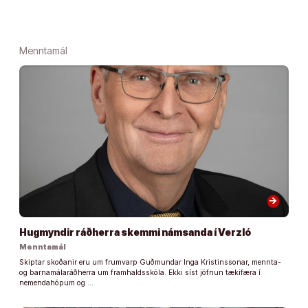
Menntamál
arrow_forward
Hugmyndir ráðherra skemmi námsanda í Verzló
Menntamál
Skiptar skoðanir eru um frumvarp Guðmundar Inga Kristinssonar, mennta-
og barnamálaráðherra um framhaldsskóla. Ekki síst jöfnun tækifæra í
nemendahópum og …