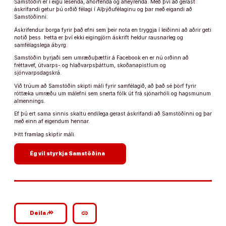
Samstöðin er í eigu lesenda, áhorfenda og áheyrenda. Með því að gerast
áskrifandi getur þú orðið félagi í Alþýðufélaginu og þar með eigandi að
Samstöðinni.
Áskrifendur borga fyrir það efni sem þeir nota en tryggja í leiðinni að aðrir geti
notið þess. Þetta er því ekki eigingjörn áskrift heldur rausnarleg og
samfélagslega ábyrg.
Samstöðin byrjaði sem umræðuþættir á Facebook en er nú orðinn að
fréttavef, útvarps- og hlaðvarpsþáttum, skoðanapistlum og
sjónvarpsdagskrá.
Við trúum að Samstöðin skipti máli fyrir samfélagið, að það sé þörf fyrir
róttæka umræðu um málefni sem snerta fólk út frá sjónarhóli og hagsmunum
almennings.
Ef þú ert sama sinnis skaltu endilega gerast áskrifandi að Samstöðinni og þar
með einn af eigendum hennar.
Þitt framlag skiptir máli.
arrow_forward
Ég vil styrkja Samstöðina
google_plus_reshare
link
Deila