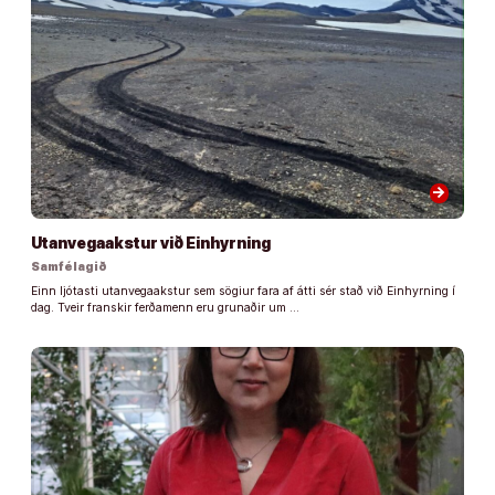
arrow_forward
Utanvegaakstur við Einhyrning
Samfélagið
Einn ljótasti utanvegaakstur sem sögiur fara af átti sér stað við Einhyrning í
dag. Tveir franskir ferðamenn eru grunaðir um …