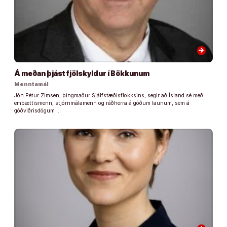
arrow_forward
Á meðan þjást fjölskyldur í Bökkunum
Menntamál
Jón Pétur Zimsen, þingmaður Sjálfstæðisflokksins, segir að Ísland sé með
embættismenn, stjórnmálamenn og ráðherra á góðum launum, sem á
góðviðrisdögum …