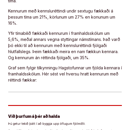
tíma.
Kennurum með kennsluréttindi undir sextugu fækkaði á
þessum tíma um 21%, körlunum um 27% en konunum um
16%.
Yfir tímabilið fækkaði kennurum í framhaldsskólum um
5,6%, meðal annars vegna styttingar námstímans. Það varð
þó ekki til að kennurum með kennsluréttindi fjölgaði
hlutfallslegs. Þeim fækkaði meira en nam fækkun kennara.
Og kennurum án réttinda fjölgaði, um 35%.
Graf sem fylgir tilkynningu Hagstofunnar um fjölda kennara í
framhaldsskólum. Hér sést vel hversu hratt kennurum með
réttindi fækkar:
Við þurfum á þér að halda
Þú getur tekið þátt í að byggja upp öflugum fjölmiðli.