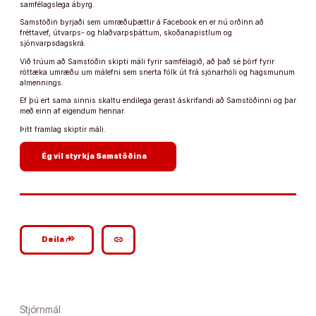
samfélagslega ábyrg.
Samstöðin byrjaði sem umræðuþættir á Facebook en er nú orðinn að
fréttavef, útvarps- og hlaðvarpsþáttum, skoðanapistlum og
sjónvarpsdagskrá.
Við trúum að Samstöðin skipti máli fyrir samfélagið, að það sé þörf fyrir
róttæka umræðu um málefni sem snerta fólk út frá sjónarhóli og hagsmunum
almennings.
Ef þú ert sama sinnis skaltu endilega gerast áskrifandi að Samstöðinni og þar
með einn af eigendum hennar.
Þitt framlag skiptir máli.
arrow_forward
Ég vil styrkja Samstöðina
google_plus_reshare
link
Deila
Stjórnmál