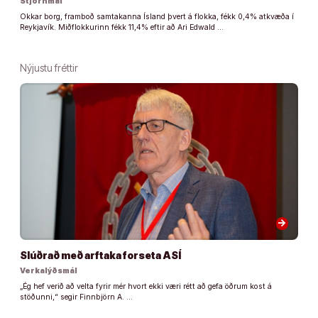
Stjórnmál
Okkar borg, framboð samtakanna Ísland þvert á flokka, fékk 0,4% atkvæða í
Reykjavík. Miðflokkurinn fékk 11,4% eftir að Ari Edwald …
Nýjustu fréttir
arrow_forward
Slúðrað með arftaka forseta ASÍ
Verkalýðsmál
„Ég hef verið að velta fyrir mér hvort ekki væri rétt að gefa öðrum kost á
stöðunni,“ segir Finnbjörn A. …