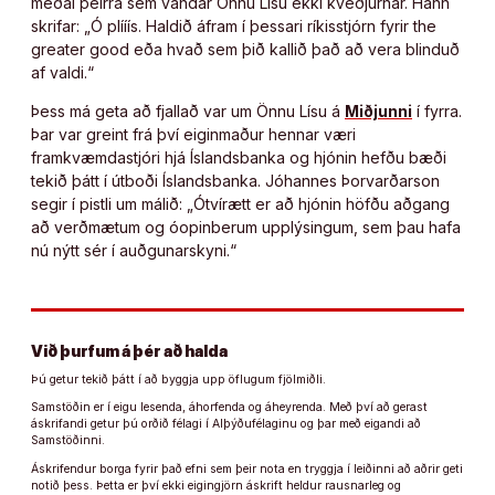
meðal þeirra sem vandar Önnu Lísu ekki kveðjurnar. Hann
skrifar: „Ó plííís. Haldið áfram í þessari ríkisstjórn fyrir the
greater good eða hvað sem þið kallið það að vera blinduð
af valdi.“
Þess má geta að fjallað var um Önnu Lísu á
Miðjunni
í fyrra.
Þar var greint frá því eiginmaður hennar væri
framkvæmdastjóri hjá Íslandsbanka og hjónin hefðu bæði
tekið þátt í útboði Íslandsbanka. Jóhannes Þorvarðarson
segir í pistli um málið: „Ótvírætt er að hjónin höfðu aðgang
að verðmætum og óopinberum upplýsingum, sem þau hafa
nú nýtt sér í auðgunarskyni.“
Við þurfum á þér að halda
Þú getur tekið þátt í að byggja upp öflugum fjölmiðli.
Samstöðin er í eigu lesenda, áhorfenda og áheyrenda. Með því að gerast
áskrifandi getur þú orðið félagi í Alþýðufélaginu og þar með eigandi að
Samstöðinni.
Áskrifendur borga fyrir það efni sem þeir nota en tryggja í leiðinni að aðrir geti
notið þess. Þetta er því ekki eigingjörn áskrift heldur rausnarleg og