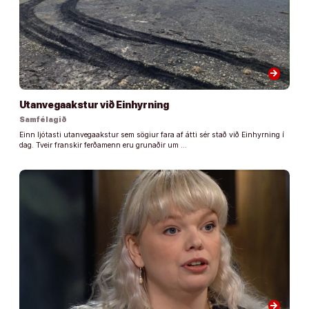
arrow_forward
Utanvegaakstur við Einhyrning
Samfélagið
Einn ljótasti utanvegaakstur sem sögiur fara af átti sér stað við Einhyrning í
dag. Tveir franskir ferðamenn eru grunaðir um …
arrow_forward