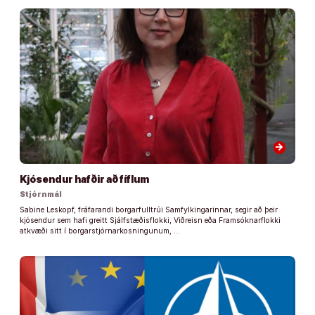
arrow_forward
Kjósendur hafðir að fíflum
Stjórnmál
Sabine Leskopf, fráfarandi borgarfulltrúi Samfylkingarinnar, segir að þeir
kjósendur sem hafi greitt Sjálfstæðisflokki, Viðreisn eða Framsóknarflokki
atkvæði sitt í borgarstjórnarkosningunum, …