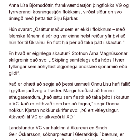
Anna Lísa Björnsdóttir, framkvæmdastjóri þingflokks VG og
fyrrverandi kosningastjóri flokksins, virðist síður en svo
ánægð með þetta tíst Silju Bjarkar.
Hún svarar: „Ósáttur maður sem er ekki í flokknum – með
íslenska fánann á sér og var einna helst reiður yfir því að
hún fór til Úkraínu. En flott hjá þér að taka þátt í skautun.“
En hvað er eiginlega skautun? Stofnun Árna Magnússonar
skilgreinir það svo: „ Skipting samfélags eða hóps í tvær
fylkingar sem aðhyllast algjörlega andstæð sjónarmið eða
gildi“.
Það er óhætt að segja að þessi ummæli Önnu Lísu hafi fallið
í grýttan jarðveg á Twitter. Margir hæðast að henni í
athugasemdum. „Það ættu sem flestir að taka þátt í skautun
á VG. Það er eitthvað sem ber að fagna,“ segir Donna
nokkur. Kjartan nokkur skrifar svo: „Þú ert vitleysingur.
Atkvæði til VG er atkvæði til XD.“
Landsfundur VG var haldinn á Akureyri en Sindri
Geir Óskarsson, sóknarprestur í Glerárkirkju í bænum, er