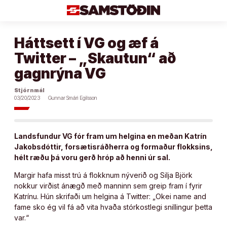
Áfram
að
efni
Háttsett í VG og æf á
Twitter – „Skautun“ að
gagnrýna VG
Stjórnmál
03/20/2023
Gunnar Smári Egilsson
Landsfundur VG fór fram um helgina en meðan Katrín
Jakobsdóttir, forsætisráðherra og formaður flokksins,
hélt ræðu þá voru gerð hróp að henni úr sal.
Margir hafa misst trú á flokknum nýverið og Silja Björk
nokkur virðist ánægð með manninn sem greip fram í fyrir
Katrínu. Hún skrifaði um helgina á Twitter: „Okei name and
fame sko ég vil fá að vita hvaða stórkostlegi snillingur þetta
var.“