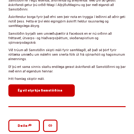
Samstöðin er í eigu lesenda, áhorfenda og áheyrenda. Með því að gerast
áskrifandi getur þú orðið félagi í Alþýðufélaginu og þar með eigandi að
Samstöðinni.
Áskrifendur borga fyrir það efni sem þeir nota en tryggja í leiðinni að aðrir geti
notið þess. Þetta er því ekki eigingjörn áskrift heldur rausnarleg og
samfélagslega ábyrg.
Samstöðin byrjaði sem umræðuþættir á Facebook en er nú orðinn að
fréttavef, útvarps- og hlaðvarpsþáttum, skoðanapistlum og
sjónvarpsdagskrá.
Við trúum að Samstöðin skipti máli fyrir samfélagið, að það sé þörf fyrir
róttæka umræðu um málefni sem snerta fólk út frá sjónarhóli og hagsmunum
almennings.
Ef þú ert sama sinnis skaltu endilega gerast áskrifandi að Samstöðinni og þar
með einn af eigendum hennar.
Þitt framlag skiptir máli.
arrow_forward
Ég vil styrkja Samstöðina
google_plus_reshare
link
Deila