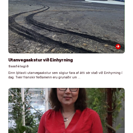
arrow_forward
Utanvegaakstur við Einhyrning
Samfélagið
Einn ljótasti utanvegaakstur sem sögiur fara af átti sér stað við Einhyrning í
dag. Tveir franskir ferðamenn eru grunaðir um …