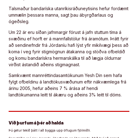
Talsmaður bandaríska utanríkisráðuneytisins hefur fordæmt
ummælin þessara manna, sagt þau ábyrgðarlaus og
ógeðsleg.
Um 22 ár eru síðan jafnmargir fórust á jafn stuttum tíma á
svæðinu ef horft er á mannfallstölur frá áramótum. Þrátt fyrir
að sendinefndir frá Jórdaníu hafi lýst yfir mikilvægi þess að
koma í veg fyrir stigmögnun átakanna og stöðva ofbeldið
og komu bandarískra hermarskálka til að lægja öldurnar
virðist ástandið aðeins stigmagnast.
Samkvæmt mannréttindasamtökunum Yesh Din sem hafa
fylgt ofbeldinu á landtökusvæðunum eftir nákvæmlega frá
árinu 2005, hefur aðeins 7 % árása af hendi
landtökumanna leitt til ákæru og aðeins 3% leitt til dóms.
Við þurfum á þér að halda
Þú getur tekið þátt í að byggja upp öflugum fjölmiðli.