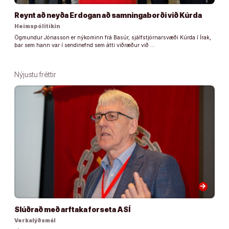
Reynt að neyða Erdogan að samningaborði við Kúrda
Heimspólitíkin
Ögmundur Jónasson er nýkominn frá Basúr, sjálfstjórnarsvæði Kúrda í Írak,
þar sem hann var í sendinefnd sem átti viðræður við …
Nýjustu fréttir
arrow_forward
Slúðrað með arftaka forseta ASÍ
Verkalýðsmál