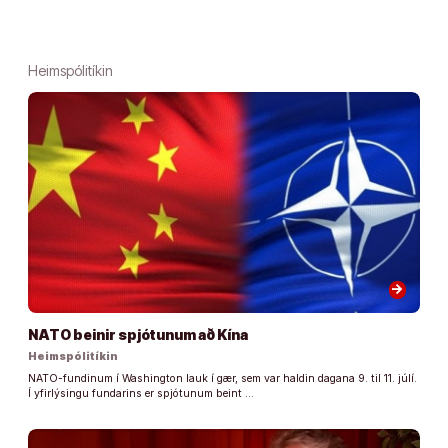
Heimspólitíkin
arrow_forward
NATO beinir spjótunum að Kína
Heimspólitíkin
NATO-fundinum í Washington lauk í gær, sem var haldin dagana 9. til 11. júlí.
Í yfirlýsingu fundarins er spjótunum beint …