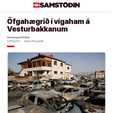
Áfram
að
efni
Öfgahægrið í vígaham á
Vesturbakkanum
Heimspólitíkin
03/03/2023
María Pétursdóttir