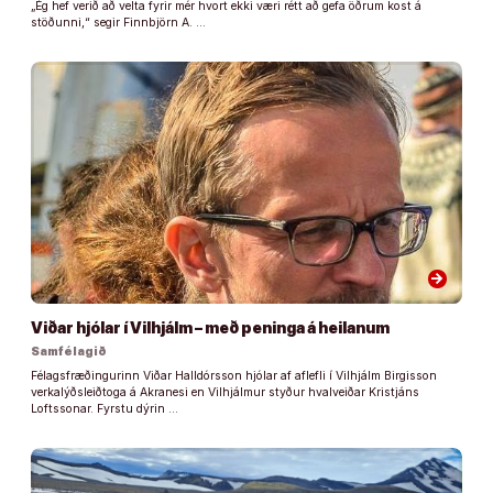
„Ég hef verið að velta fyrir mér hvort ekki væri rétt að gefa öðrum kost á
stöðunni,“ segir Finnbjörn A. …
arrow_forward
Viðar hjólar í Vilhjálm – með peninga á heilanum
Samfélagið
Félagsfræðingurinn Viðar Halldórsson hjólar af aflefli í Vilhjálm Birgisson
verkalýðsleiðtoga á Akranesi en Vilhjálmur styður hvalveiðar Kristjáns
Loftssonar. Fyrstu dýrin …