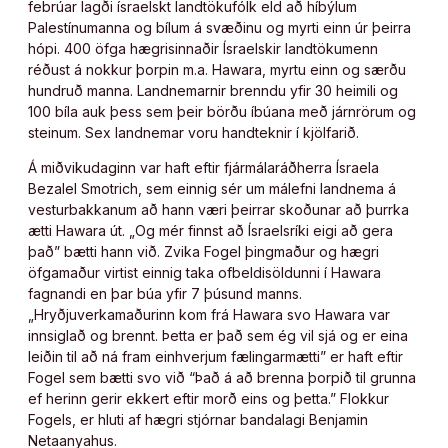
febrúar lagði ísraelskt landtökufólk eld að híbýlum
Palestínumanna og bílum á svæðinu og myrti einn úr þeirra
hópi. 400 öfga hægrisinnaðir Ísraelskir landtökumenn
réðust á nokkur þorpin m.a. Hawara, myrtu einn og særðu
hundruð manna. Landnemarnir brenndu yfir 30 heimili og
100 bíla auk þess sem þeir börðu íbúana með járnrörum og
steinum. Sex landnemar voru handteknir í kjölfarið.
Á miðvikudaginn var haft eftir fjármálaráðherra Ísraela
Bezalel Smotrich, sem einnig sér um málefni landnema á
vesturbakkanum að hann væri þeirrar skoðunar að þurrka
ætti Hawara út. „Og mér finnst að Ísraelsríki eigi að gera
það” bætti hann við. Zvika Fogel þingmaður og hægri
öfgamaður virtist einnig taka ofbeldisöldunni í Hawara
fagnandi en þar búa yfir 7 þúsund manns.
„Hryðjuverkamaðurinn kom frá Hawara svo Hawara var
innsiglað og brennt. Þetta er það sem ég vil sjá og er eina
leiðin til að ná fram einhverjum fælingarmætti” er haft eftir
Fogel sem bætti svo við “Það á að brenna þorpið til grunna
ef herinn gerir ekkert eftir morð eins og þetta.” Flokkur
Fogels, er hluti af hægri stjórnar bandalagi Benjamin
Netaanyahus.