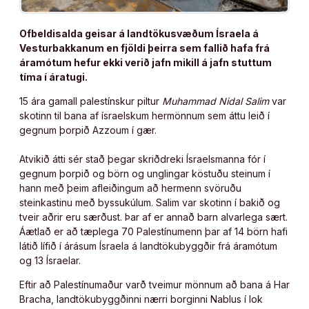
Ofbeldisalda geisar á landtökusvæðum Ísraela á
Vesturbakkanum en fjöldi þeirra sem fallið hafa frá
áramótum hefur ekki verið jafn mikill á jafn stuttum
tíma í áratugi.
15 ára gamall palestínskur piltur
Muhammad Nidal Salim
var
skotinn til bana af ísraelskum hermönnum sem áttu leið í
gegnum þorpið Azzoum í gær.
Atvikið átti sér stað þegar skriðdreki Ísraelsmanna fór í
gegnum þorpið og börn og unglingar köstuðu steinum í
hann með þeim afleiðingum að hermenn svöruðu
steinkastinu með byssukúlum. Salim var skotinn í bakið og
tveir aðrir eru særðust. Þar af er annað barn alvarlega sært.
Áætlað er að tæplega 70 Palestínumenn þar af 14 börn hafi
látið lífið í árásum Ísraela á landtökubyggðir frá áramótum
og 13 Ísraelar.
Eftir að Palestínumaður varð tveimur mönnum að bana á Har
Bracha, landtökubyggðinni nærri borginni Nablus í lok