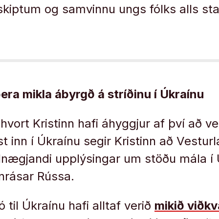
kiptum og samvinnu ungs fólks alls sta
bera mikla ábyrgð á stríðinu í Úkraínu
ort Kristinn hafi áhyggjur af því að ver
t inn í Úkraínu segir Kristinn að Vestur
llnægjandi upplýsingar um stöðu mála í
nrásar Rússa.
til Úkraínu hafi alltaf verið
mikið viðk