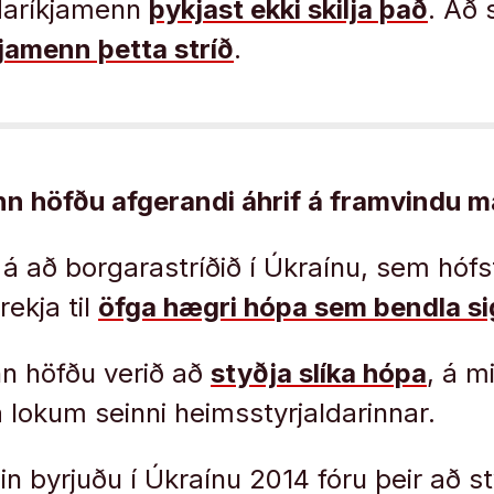
daríkjamenn
þykjast ekki skilja það
. Að 
jamenn þetta stríð
.
n höfðu afgerandi áhrif á framvindu m
 á að borgarastríðið í Úkraínu, sem hófst
rekja til
öfga hægri hópa sem bendla si
n höfðu verið að
styðja slíka hópa
, á 
á lokum seinni heimsstyrjaldarinnar.
 byrjuðu í Úkraínu 2014 fóru þeir að st