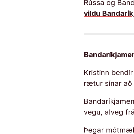
Rússa og Ban
vildu Bandarík
Bandaríkjamen
Kristinn bendir
rætur sínar að 
Bandaríkjamen
vegu, alveg fr
Þegar mótmælin