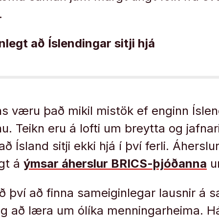
.
legt að Íslendingar sitji hjá
ns væru það mikil mistök ef enginn Íslen
u. Teikn eru á lofti um breytta og jafn
 að Ísland sitji ekki hjá í því ferli. Áhersl
gt á
ýmsar áherslur BRICS-þjóðanna
u
ð því að finna sameiginlegar lausnir á
að læra um ólíka menningarheima. Hátí