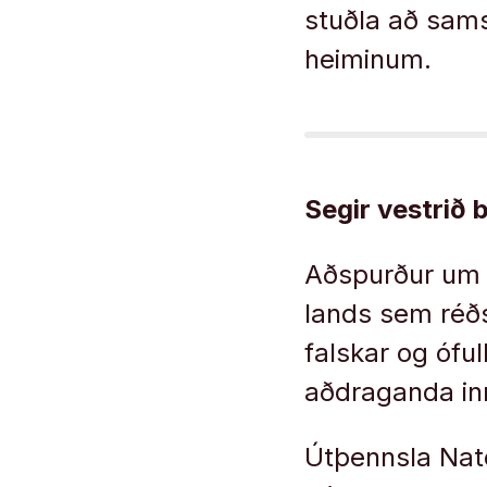
stuðla að sams
heiminum.
Segir vestrið 
Aðspurður um hv
lands sem réðs
falskar og ófu
aðdraganda in
Útþennsla Nató 