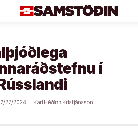
alþjóðlega
naráðstefnu í
 Rússlandi
2/27/2024
Karl Héðinn Kristjánsson