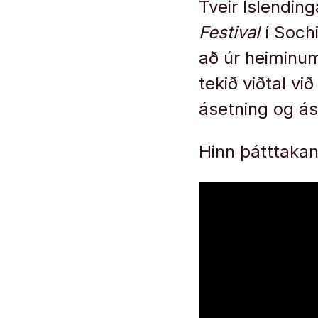
Tveir Íslendin
Festival
í Soch
að úr heiminu
tekið viðtal v
ásetning og ás
Hinn þátttakan