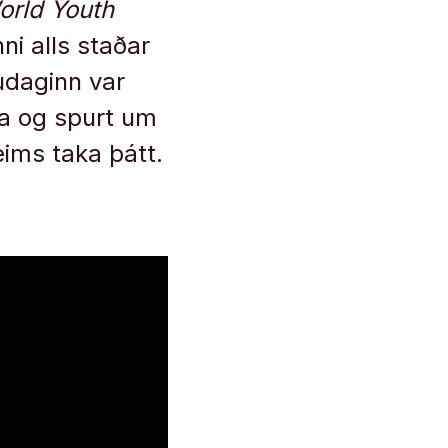
orld Youth
i alls staðar
udaginn var
una og spurt um
eims taka þátt.