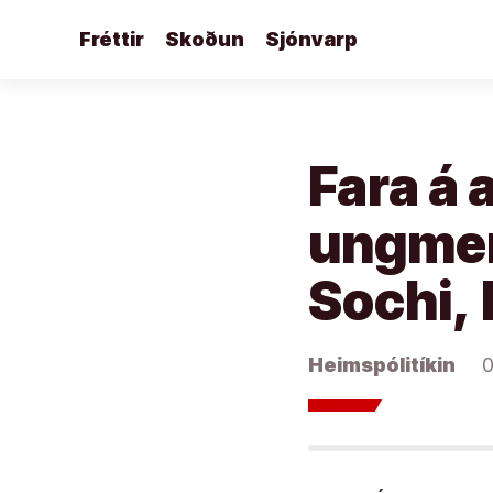
Áfram
Fréttir
Skoðun
Sjónvarp
að
efni
Fara á 
ungmen
Sochi,
Heimspólitíkin
0