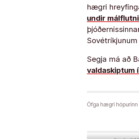
hægri hreyfing
undir málflutn
þjóðernissinn
Sovétríkjunum
Segja má að B
valdaskiptum í
Öfga hægri hópurinn R