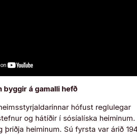
 byggir á gamalli hefð
i heimsstyrjaldarinnar hófust reglulegar
fnur og hátíðir í sósíalíska heiminum.
 þriðja heiminum. Sú fyrsta var árið 194