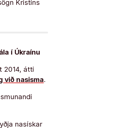
sögn Kristins
ála
í Úkraínu
 2014, átti
g við nasisma
.
mismunandi
yðja nasískar