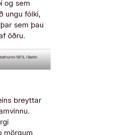
ði og sem
 ungu fólki,
, þar sem þau
af öðru.
tefnunni 1973, í Berlín
eins breyttar
samvinnu.
rgi
vo mörgum