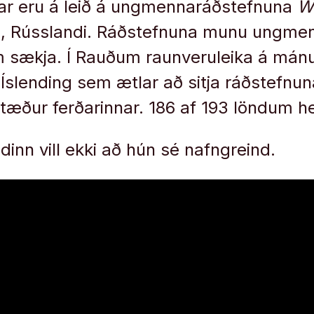
gar eru á leið á ungmennaráðstefnuna
W
i, Rússlandi. Ráðstefnuna munu ungmenn
m sækja. Í Rauðum raunveruleika á mán
ið Íslending sem ætlar að sitja ráðstefn
tæður ferðarinnar. 186 af 193 löndum h
dinn vill ekki að hún sé nafngreind.