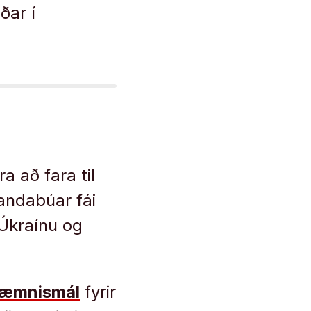
ðar í
a að fara til
landabúar fái
 Úkraínu og
væmnismál
fyrir