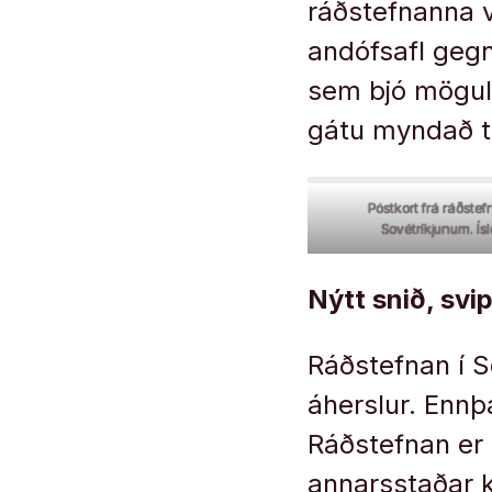
ráðstefnanna 
andófsafl gegn
sem bjó mögul
gátu myndað te
Póstkort frá ráðstef
Sovétríkjunum. Ís
Nýtt snið, svi
Ráðstefnan í S
áherslur. Ennþ
Ráðstefnan er 
annarsstaðar 