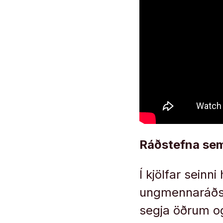
Ráðstefna sem
Í kjölfar seinn
ungmennaráðste
segja öðrum og