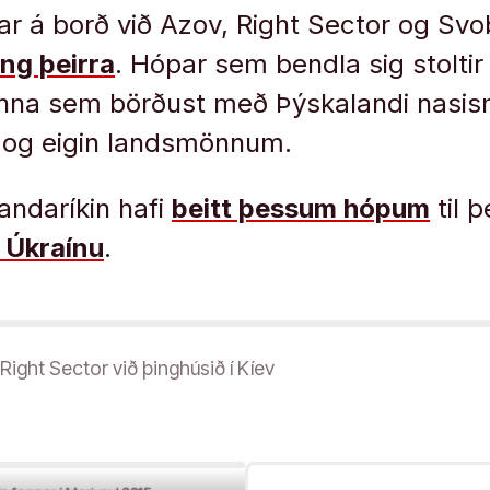
ar á borð við Azov, Right Sector og S
ing þeirra
. Hópar sem bendla sig stoltir
anna sem börðust með Þýskalandi nasi
 og eigin landsmönnum.
andaríkin hafi
beitt þessum hópum
til 
 Úkraínu
.
ight Sector við þinghúsið í Kíev