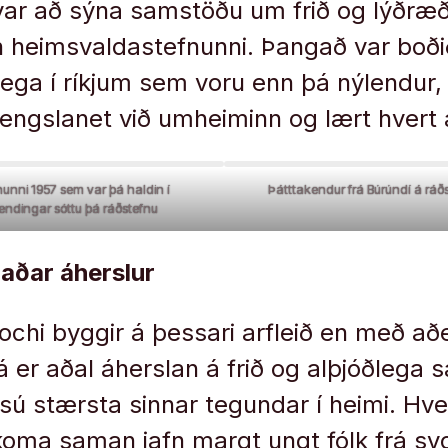
var að sýna samstöðu um frið og lýðræ
 heimsvaldastefnunni. Þangað var boðið
ega í ríkjum sem voru enn þá nýlendur
ngslanet við umheiminn og lært hvert 
nunni 1957 sem var þá haldin í
Þátttakendur frá Búrúndí á ráðs
lendingar sóttu þá ráðstefnu
paðar áherslur
ochi byggir á þessari arfleið en með að
á er aðal áherslan á frið og alþjóðlega 
sú stærsta sinnar tegundar í heimi. Hve
koma saman jafn margt ungt fólk frá s