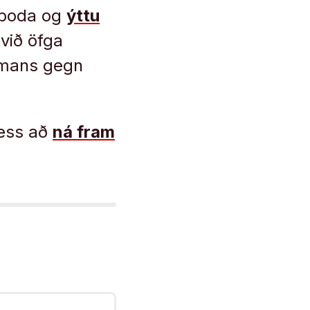
voboda og
ýttu
 við öfga
smans gegn
þess að
ná fram