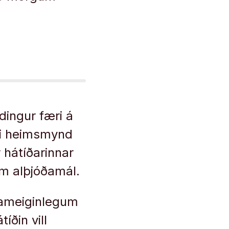
dingur færi á
ari heimsmynd
ur hátíðarinnar
m alþjóðamál.
 sameiginlegum
ðin vill