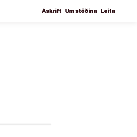
Áskrift
Um stöðina
Leita