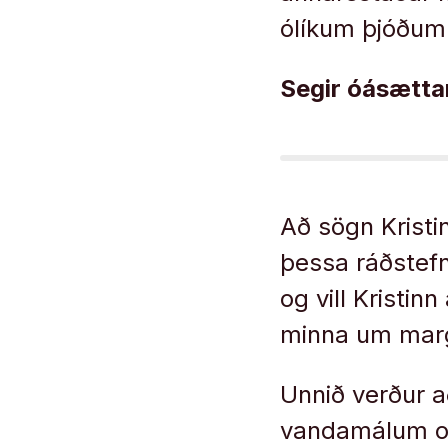
ólíkum þjóðum
Segir óásættan
Að sögn Kristi
þessa ráðstefn
og vill Kristinn
minna um mar
Unnið verður a
vandamálum og 