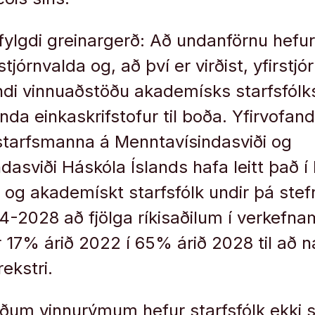
 fylgdi greinargerð: Að undanförnu hefur
stjórnvalda og, að því er virðist, yfirstj
ndi vinnuaðstöðu akademísks starfsfólks
nda einkaskrifstofur til boða. Yfirvofand
starfsmanna á Menntavísindasviði og
ndasviði Háskóla Íslands hafa leitt það í l
 og akademískt starfsfólk undir þá stefn
4-2028 að fjölga ríkisaðilum í verkefn
17% árið 2022 í 65% árið 2028 til að n
rekstri.
ðum vinnurýmum hefur starfsfólk ekki s