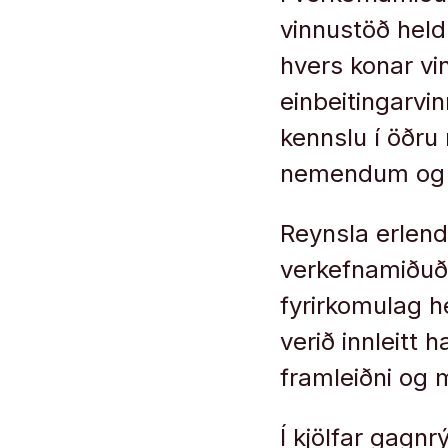
vinnustöð heldu
hvers konar vin
einbeitingarvi
kennslu í öðru 
nemendum og sa
Reynsla erlend
verkefnamiðuðu
fyrirkomulag h
verið innleitt 
framleiðni og 
Í kjölfar gagnr