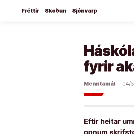
Áfram
Fréttir
Skoðun
Sjónvarp
að
efni
Háskóla
fyrir a
Menntamál
04/3
Eftir heitar u
opnum skrifst