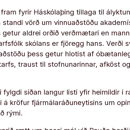
 fram fyrir Háskólaþing tillaga til álykt
s standi vörð um vinnuaðstöðu akademís
s getur aldrei orðið verðmætari en man
rfsfólk skólans er fjöregg hans. Verði 
aðstöðu þess getur hlotist af óbætanlegu
rfs, traust til stofnunarinnar, afköst og
 fylgdi síðan langur listi yfir heimildir í
i á kröfur fjármálaráðuneytisins um opi
ð rými.