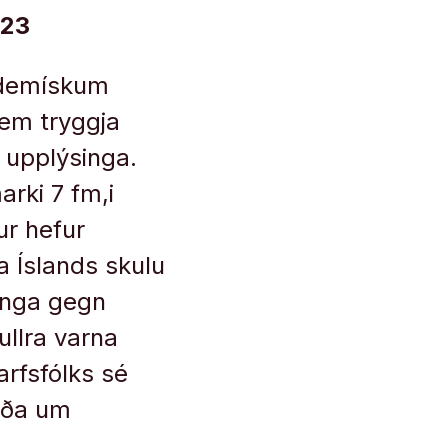
023
kademískum
sem tryggja
a upplýsinga.
arki 7 fm,i
r hefur
a Íslands skulu
anga gegn
ullra varna
arfsfólks sé
ráða um