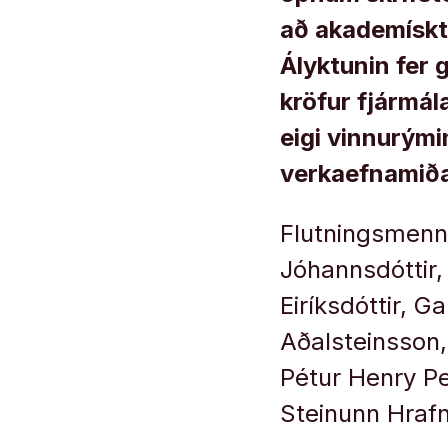
að akademískt 
Ályktunin fer 
kröfur fjármá
eigi vinnurým
verkaefnamiða
Flutningsmenn 
Jóhannsdóttir,
Eiríksdóttir, 
Aðalsteinsson,
Pétur Henry Pe
Steinunn Hrafns