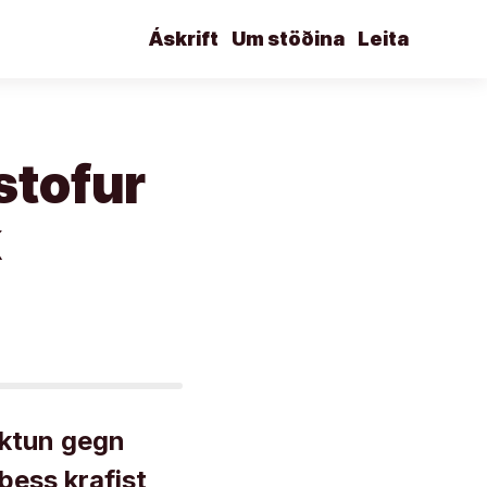
Áskrift
Um stöðina
Leita
stofur
k
yktun gegn
ess krafist