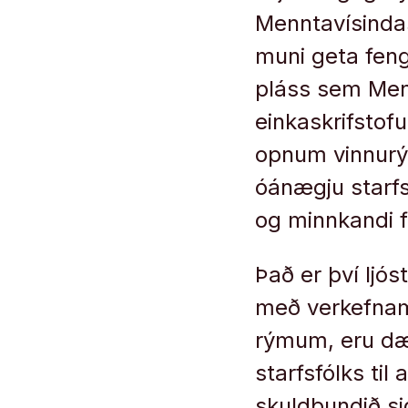
Menntavísindas
muni geta fengi
pláss sem Men
einkaskrifstofu
opnum vinnurýmu
óánægju starfs
og minnkandi f
Það er því ljóst
með verkefna
rýmum, eru dæm
starfsfólks til
skuldbundið sig