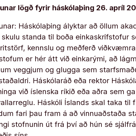
ktunar lögð fyrir háskólaþing 26. apríl 2
yktunar: Háskólaþing ályktar að öllum a
kulu standa til boða einkaskrifstofur 
r ritstörf, kennslu og meðferð viðkvæmr
stofum er hér átt við einkarými, að lágm
um veggjum og glugga sem starfsmaðu
taðaldri. Háskólaráð eða rektor Háskól
inga við íslenska ríkið eða aðra sem g
llarreglu. Háskóli Íslands skal taka til f
dum fari þau fram á að vinnuaðstaða st
ngi stofnunin út frá því að hún sé sjálf
ðis síns.