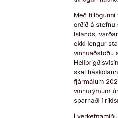
Með tillögunni
orðið á stefnu 
Íslands, varða
ekki lengur sta
vinnuaðstöðu 
Heilbrigðisvísi
skal háskólann
fjármálum 202
vinnurýmum úr 
sparnaði í ríkis
Í verkefnamiðu