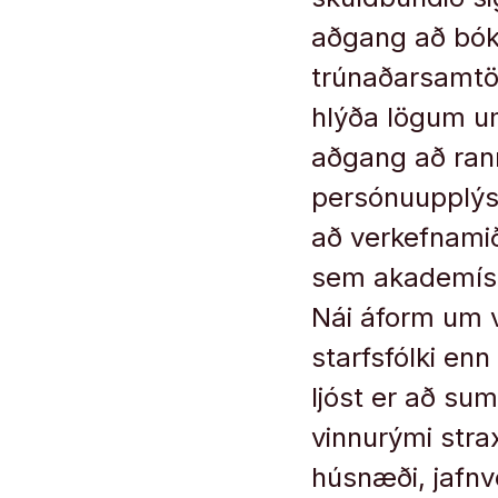
aðgang að bók
trúnaðarsamtöl
hlýða lögum u
aðgang að ra
persónuupplýsi
að verkefnami
sem akademískt
Nái áform um 
starfsfólki en
ljóst er að sum
vinnurými stra
húsnæði, jafn