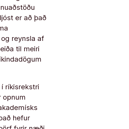
innuaðstöðu
ljóst er að það
úma
r og reynsla af
iða til meiri
veikindadögum
í ríkisrekstri
r opnum
u akademísks
 það hefur
örf fyrir næði,