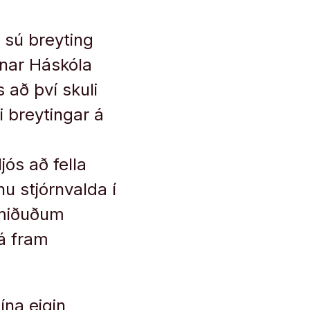
 sú breyting
órnar Háskóla
 að því skuli
i breytingar á
jós að fella
u stjórnvalda í
amiðuðum
á fram
ína eigin