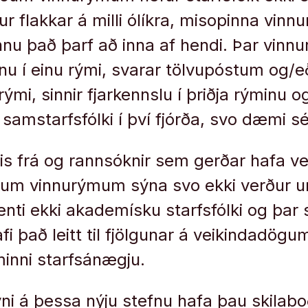
r flakkar á milli ólíkra, misopinna vinnu
nu það þarf að inna af hendi. Þar vinnur
nnu í einu rými, svarar tölvupóstum og/e
rými, sinnir fjarkennslu í þriðja rýminu
mstarfsfólki í því fjórða, svo dæmi sé
is frá og rannsóknir sem gerðar hafa ve
m vinnurýmum sýna svo ekki verður um 
enti ekki akademísku starfsfólki og þar
hafi það leitt til fjölgunar á veikindadögu
minni starfsánægju.
ýni á þessa nýju stefnu hafa þau skilabo