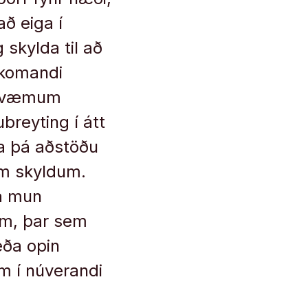
ð eiga í
 skylda til að
ðkomandi
ðkvæmum
breyting í átt
a þá aðstöðu
um skyldum.
a mun
um, þar sem
eða opin
m í núverandi