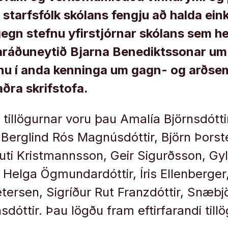
starfsfólk skólans fengju að halda eink
gegn stefnu yfirstjórnar skólans sem hef
laráðuneytið Bjarna Benediktssonar u
inu í anda kenninga um gagn- og arðse
ðra skrifstofa.
tillögurnar voru þau Amalía Björnsdótti
 Berglind Rós Magnúsdóttir, Björn Þorst
Gauti Kristmannsson, Geir Sigurðsson, Gy
 Helga Ögmundardóttir, Íris Ellenberger,
tersen, Sigríður Rut Franzdóttir, Snæbj
dóttir. Þau lögðu fram eftirfarandi tillö