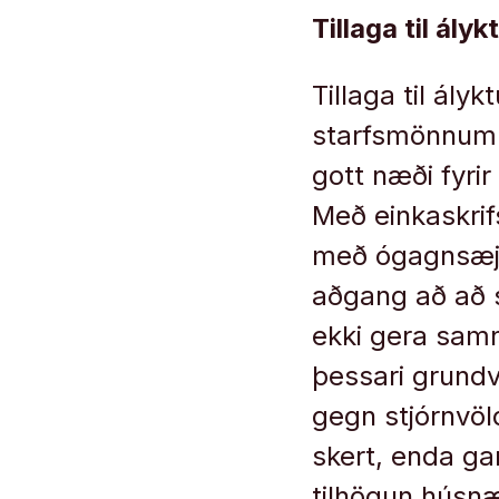
Tillaga til ály
Tillaga til ál
starfsmönnum s
gott næði fyri
Með einkaskrif
með ógagnsæj
aðgang að að s
ekki gera samn
þessari grundva
gegn stjórnvöl
skert, enda ga
tilhögun húsnæ