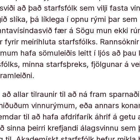
viði að það starfsfólk sem vilji fasta v
ð slíka, þá líklega í opnu rými þar sem 
ntavísindasvið fær á Sögu mun ekki r
r fyrir meirihluta starfsfólks. Rannsókni
m hafa sömuleiðis leitt í ljós að þau le
fólks, minna starfsþreks, fjölgunar á 
ramleiðni.
 að allar tilraunir til að ná fram sparnaði 
miðuðum vinnurýmum, eða annars kona
dar til að hafa afdrifarík áhrif á get
 að sinna þeirri krefjandi álagsvinnu sem
 til. Akademískt starfsfólk hefur mikla þ