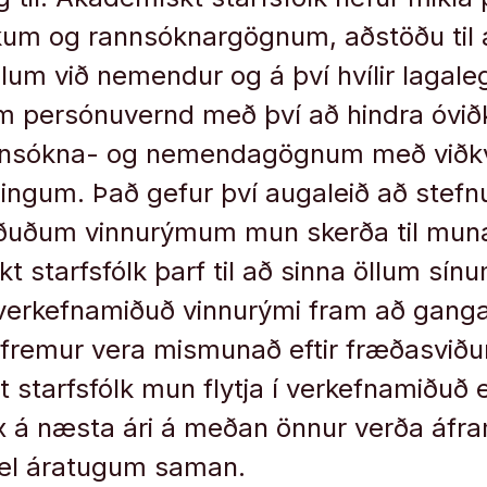
um og rannsóknargögnum, aðstöðu til a
um við nemendur og á því hvílir lagaleg
m persónuvernd með því að hindra óvi
nnsókna- og nemendagögnum með vi
ngum. Það gefur því augaleið að stefnu
ðuðum vinnurýmum mun skerða til mun
 starfsfólk þarf til að sinna öllum sín
verkefnamiðuð vinnurými fram að gang
n fremur vera mismunað eftir fræðasvið
t starfsfólk mun flytja í verkefnamiðuð 
x á næsta ári á meðan önnur verða áfra
vel áratugum saman.