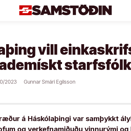
þing vill einkaskrif
kademískt starfsfól
0/2023
Gunnar Smári Egilsson
mræður á Háskólaþingi var samþykkt ál
ofum og verkefnamiðuðu vinnurými og þ