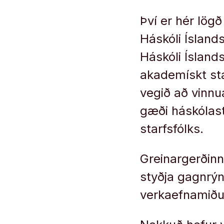
Því er hér lögð
Háskóli Ísland
Háskóli Ísland
akademískt sta
vegið að vinnu
gæði háskólasta
starfsfólks.
Greinargerðinni
styðja gagnrýn
verkaefnamiðu