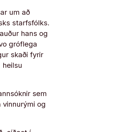
unar um að
ks starfsfólks.
nauður hans og
svo gróflega
r skaði fyrir
 heilsu
 rannsóknir sem
n vinnurými og