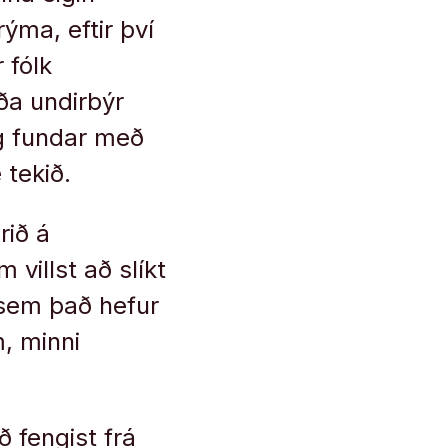
rýma, eftir því
 fólk
ða undirbýr
 og fundar með
 tekið.
rið á
villst að slíkt
 sem það hefur
m, minni
ð fengist frá