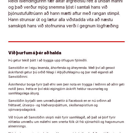
Reiði Íslendingurinn fær alltaf afgreiðslu rétt á undan manni
og það verður mjög snemma ljóst í samtali hans við
þjónustufulltrúann að hann mætti aftur með rangan stimpil.
Hann strunsar út og lætur alla viðstadda vita að næstu
samskipti hans við stofnunina verði í gegnum lögfræðing
Við þurfum á þér að halda
Þú getur tekið þátt í að byggja upp öflugum fjölmiðli.
Samstöðin er í eigu lesenda, áhorfenda og áheyrenda. Með því að gerast
áskrifandi getur þú orðið félagi í Alþýðufélaginu og þar með eigandi að
Samstöðinni.
Áskrifendur borga fyrir það efni sem þeir nota en tryggja í leiðinni að aðrir geti
notið þess. Þetta er því ekki eigingjörn áskrift heldur rausnarleg og
samfélagslega ábyrg.
Samstöðin byrjaði sem umræðuþættir á Facebook en er nú orðinn að
fréttavef, útvarps- og hlaðvarpsþáttum, skoðanapistlum og
sjónvarpsdagskrá.
Við trúum að Samstöðin skipti máli fyrir samfélagið, að það sé þörf fyrir
róttæka umræðu um málefni sem snerta fólk út frá sjónarhóli og hagsmunum
almennings.