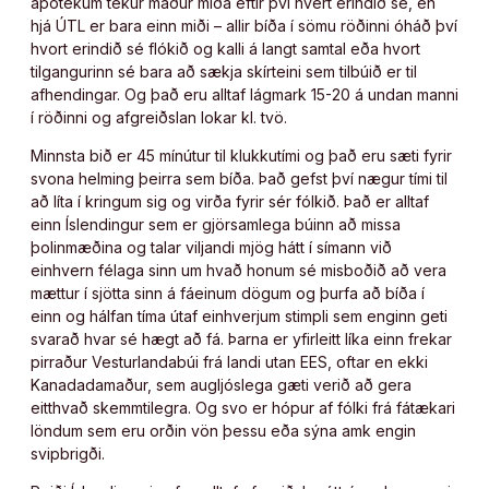
apótekum tekur maður miða eftir því hvert erindið sé, en
hjá ÚTL er bara einn miði – allir bíða í sömu röðinni óháð því
hvort erindið sé flókið og kalli á langt samtal eða hvort
tilgangurinn sé bara að sækja skírteini sem tilbúið er til
afhendingar. Og það eru alltaf lágmark 15-20 á undan manni
í röðinni og afgreiðslan lokar kl. tvö.
Minnsta bið er 45 mínútur til klukkutími og það eru sæti fyrir
svona helming þeirra sem bíða. Það gefst því nægur tími til
að líta í kringum sig og virða fyrir sér fólkið. Það er alltaf
einn Íslendingur sem er gjörsamlega búinn að missa
þolinmæðina og talar viljandi mjög hátt í símann við
einhvern félaga sinn um hvað honum sé misboðið að vera
mættur í sjötta sinn á fáeinum dögum og þurfa að bíða í
einn og hálfan tíma útaf einhverjum stimpli sem enginn geti
svarað hvar sé hægt að fá. Þarna er yfirleitt líka einn frekar
pirraður Vesturlandabúi frá landi utan EES, oftar en ekki
Kanadadamaður, sem augljóslega gæti verið að gera
eitthvað skemmtilegra. Og svo er hópur af fólki frá fátækari
löndum sem eru orðin vön þessu eða sýna amk engin
svipbrigði.