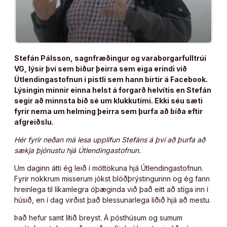
Stefán Pálsson, sagnfræðingur og varaborgarfulltrúi
VG, lýsir því sem bíður þeirra sem eiga erindi við
Útlendingastofnun í pistli sem hann birtir á Facebook.
Lýsingin minnir einna helst á forgarð helvítis en Stefán
segir að minnsta bið sé um klukkutími. Ekki séu sæti
fyrir nema um helming þeirra sem þurfa að bíða eftir
afgreiðslu.
Hér fyrir neðan má lesa upplifun Stefáns á því að þurfa að
sækja þjónustu hjá Útlendingastofnun.
Um daginn átti ég leið í móttökuna hjá Útlendingastofnun.
Fyrir nokkrum misserum jókst blóðþrýstingurinn og ég fann
hreinlega til líkamlegra óþæginda við það eitt að stíga inn í
húsið, en í dag virðist það blessunarlega liðið hjá að mestu.
Það hefur samt lítið breyst. Á pósthúsum og sumum