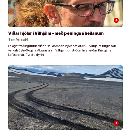
arrow_forward
Viðar hjólar í Vilhjálm – með peninga á heilanum
Samfélagið
Félagsfræðingurinn Viðar Halldórsson hjólar af aflefli í Vilhjálm Birgisson
verkalýðsleiðtoga á Akranesi en Vilhjálmur styður hvalveiðar Kristjáns
Loftssonar. Fyrstu dýrin …
arrow_forward