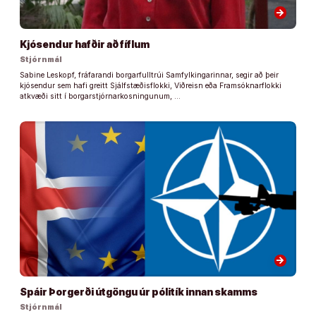
arrow_forward
Kjósendur hafðir að fíflum
Stjórnmál
Sabine Leskopf, fráfarandi borgarfulltrúi Samfylkingarinnar, segir að þeir
kjósendur sem hafi greitt Sjálfstæðisflokki, Viðreisn eða Framsóknarflokki
atkvæði sitt í borgarstjórnarkosningunum, …
arrow_forward
Spáir Þorgerði útgöngu úr pólitík innan skamms
Stjórnmál