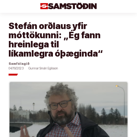
Áfram
að
efni
Stefán orðlaus yfir
móttökunni: „Ég fann
hreinlega til
líkamlegra óþæginda“
Samfélagið
04/19/2023
Gunnar Smári Egilsson