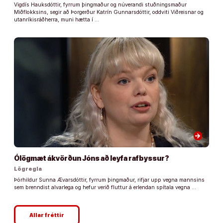
Vigdís Hauksdóttir, fyrrum þingmaður og núverandi stuðningsmaður
Miðflokksins, segir að Þorgerður Katrín Gunnarsdóttir, oddviti Viðreisnar og
utanríkisráðherra, muni hætta í …
arrow_forward
Ólögmæt ákvörðun Jóns að leyfa rafbyssur?
Lögregla
Þórhildur Sunna Ævarsdóttir, fyrrum þingmaður, rifjar upp vegna mannsins
sem brenndist alvarlega og hefur verið fluttur á erlendan spítala vegna …
Allar fréttir