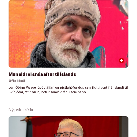
arrow_forward
Mun aldrei snúa aftur til Íslands
Óflokkað
Jón Óðinn Waage júdóþjálfari og pistlahöfundur, sem flutti burt frá Íslandi til
Svíþjóðar, eftir hrun, hefur samið drápu sem hann …
Nýjustu fréttir