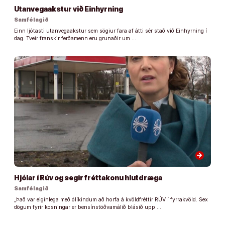
Utanvegaakstur við Einhyrning
Samfélagið
Einn ljótasti utanvegaakstur sem sögiur fara af átti sér stað við Einhyrning í
dag. Tveir franskir ferðamenn eru grunaðir um …
arrow_forward
Hjólar í Rúv og segir fréttakonu hlutdræga
Samfélagið
„Það var eiginlega með ólíkindum að horfa á kvöldfréttir RÚV í fyrrakvöld. Sex
dögum fyrir kosningar er bensínstöðvamálið blásið upp …