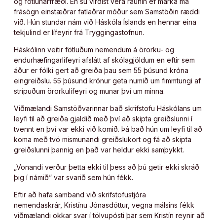
og fötlunarfræði. En sú virðist vera raunin ef marka má
frásögn einstæðrar fatlaðrar móður sem Samstöðin ræddi
við. Hún stundar nám við Háskóla Íslands en hennar eina
tekjulind er lífeyrir frá Tryggingastofnun.
Háskólinn veitir fötluðum nemendum á örorku- og
endurhæfingarlífeyri afslátt af skólagjöldum en eftir sem
áður er fólki gert að greiða þau sem 55 þúsund króna
eingreiðslu. 55 þúsund krónur geta numið um fimmtungi af
strípuðum örorkulífeyri og munar því um minna.
Viðmælandi Samstöðvarinnar bað skrifstofu Háskólans um
leyfi til að greiða gjaldið með því að skipta greiðslunni í
tvennt en því var ekki við komið. Þá bað hún um leyfi til að
koma með tvö mismunandi greiðslukort og fá að skipta
greiðslunni þannig en það var heldur ekki samþykkt.
„Vonandi verður þetta ekki til þess að þú getir ekki skráð
þig í námið” var svarið sem hún fékk.
Eftir að hafa samband við skrifstofustjóra
nemendaskrár, Kristínu Jónasdóttur, vegna málsins fékk
viðmælandi okkar svar í tölvupósti þar sem Kristín reynir að