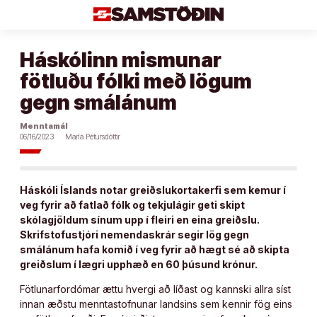
Áfram
að
efni
Háskólinn mismunar
fötluðu fólki með lögum
gegn smálánum
Menntamál
06/16/2023
María Pétursdóttir
Háskóli Íslands notar greiðslukortakerfi sem kemur í
veg fyrir að fatlað fólk og tekjulágir geti skipt
skólagjöldum sínum upp í fleiri en eina greiðslu.
Skrifstofustjóri nemendaskrár segir lög gegn
smálánum hafa komið í veg fyrir að hægt sé að skipta
greiðslum í lægri upphæð en 60 þúsund krónur.
Fötlunarfordómar ættu hvergi að líðast og kannski allra síst
innan æðstu menntastofnunar landsins sem kennir fög eins