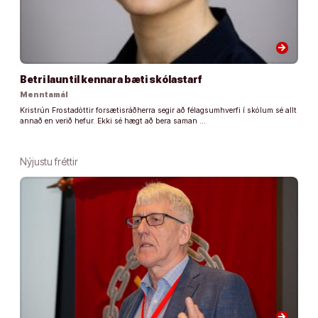
arrow_forward
Betri laun til kennara bæti skólastarf
Menntamál
Kristrún Frostadóttir forsætisráðherra segir að félagsumhverfi í skólum sé allt
annað en verið hefur. Ekki sé hægt að bera saman …
Nýjustu fréttir
arrow_forward