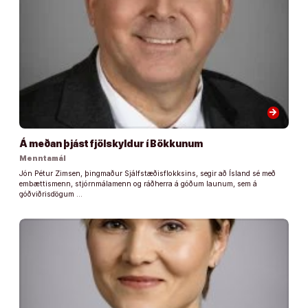
arrow_forward
Á meðan þjást fjölskyldur í Bökkunum
Menntamál
Jón Pétur Zimsen, þingmaður Sjálfstæðisflokksins, segir að Ísland sé með
embættismenn, stjórnmálamenn og ráðherra á góðum launum, sem á
góðviðrisdögum …