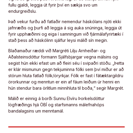
fullu gjaldi, leggja út fyrir því en sækja svo um
endurgreiðslu.
Það vekur furðu að fatlaðir nemendur háskólans njóti ekki
jafnræðis og þurfi að leggja á sig auka snúninga, leggja út
fyrir upphæðinni og eiga í samningum við fjármálafyrirtæki í
stað þess að háskólinn sjálfur leysi málið sín megin.
Blaðamaður ræddi við Margréti Lilju Arnheiðar- og
Aðalsteinsdóttur formann Sjálfsbjargar vegna málsins og
segist hún ekki efast um að fleiri séu í svipaðri stöðu. „Þetta
er klár mismunun gegn tekjuminna fólki sem því miður er að
stórum hluta fatlað fólk/öryrkjar. Fólk er fast í fátæktargildru
örorkunnar og menntun er ein af fáum leiðum úr henni en
hún stendur bara örlitlum minnihluta til boða,“ segir Margrét.
Málið er einnig á borði Sunnu Elvíru Þorkelsdóttur
lögfræðings hjá ÖBÍ og starfsmanns málefnahóps
bandalagsins um menntamál.