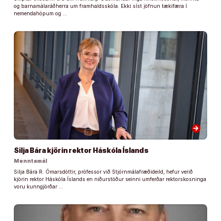
og barnamálaráðherra um framhaldsskóla. Ekki síst jöfnun tækifæra í
nemendahópum og …
arrow_forward
Silja Bára kjörin rektor Háskóla Íslands
Menntamál
Silja Bára R. Ómarsdóttir, prófessor við Stjórnmálafræðideild, hefur verið
kjörin rektor Háskóla Íslands en niðurstöður seinni umferðar rektorskosninga
voru kunngjörðar …