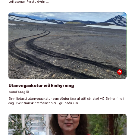
Loftssonar. Fyrstu dýrin …
arrow_forward
Utanvegaakstur við Einhyrning
Samfélagið
Einn ljótasti utanvegaakstur sem sögiur fara af átti sér stað við Einhyrning í
dag. Tveir franskir ferðamenn eru grunaðir um …