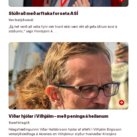
Slúðrað með arftaka forseta ASÍ
Verkalýðsmál
„Ég hef verið að velta fyrir mér hvort ekki væri rétt að gefa öðrum kost á
stöðunni,“ segir Finnbjörn A. …
arrow_forward
Viðar hjólar í Vilhjálm – með peninga á heilanum
Samfélagið
Félagsfræðingurinn Viðar Halldórsson hjólar af aflefli í Vilhjálm Birgisson
verkalýðsleiðtoga á Akranesi en Vilhjálmur styður hvalveiðar Kristjáns