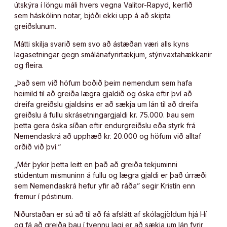
útskýra í löngu máli hvers vegna Valitor-Rapyd, kerfið
sem háskólinn notar, bjóði ekki upp á að skipta
greiðslunum.
Mátti skilja svarið sem svo að ástæðan væri alls kyns
lagasetningar gegn smálánafyrirtækjum, stýrivaxtahækkanir
og fleira.
„Það sem við höfum boðið þeim nemendum sem hafa
heimild til að greiða lægra gjaldið og óska eftir því að
dreifa greiðslu gjaldsins er að sækja um lán til að dreifa
greiðslu á fullu skrásetningargjaldi kr. 75.000. Þau sem
þetta gera óska síðan eftir endurgreiðslu eða styrk frá
Nemendaskrá að upphæð kr. 20.000 og höfum við alltaf
orðið við því.“
„Mér þykir þetta leitt en það að greiða tekjuminni
stúdentum mismuninn á fullu og lægra gjaldi er það úrræði
sem Nemendaskrá hefur yfir að ráða” segir Kristín enn
fremur í póstinum.
Niðurstaðan er sú að til að fá afslátt af skólagjöldum hjá Hí
og fá að greiða þau í tvennu lagi er að sækja um lán fyrir