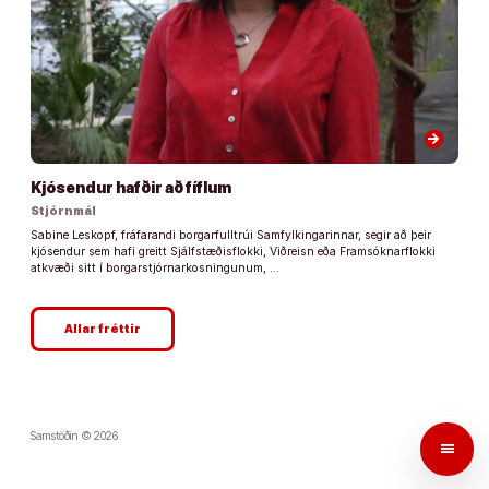
arrow_forward
Kjósendur hafðir að fíflum
Stjórnmál
Sabine Leskopf, fráfarandi borgarfulltrúi Samfylkingarinnar, segir að þeir
kjósendur sem hafi greitt Sjálfstæðisflokki, Viðreisn eða Framsóknarflokki
atkvæði sitt í borgarstjórnarkosningunum, …
Allar fréttir
Samstöðin © 2026
menu