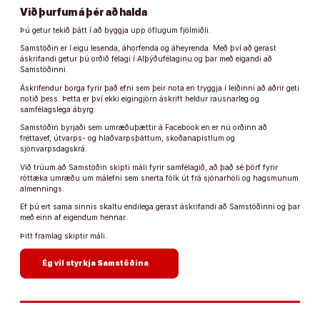
Við þurfum á þér að halda
Þú getur tekið þátt í að byggja upp öflugum fjölmiðli.
Samstöðin er í eigu lesenda, áhorfenda og áheyrenda. Með því að gerast
áskrifandi getur þú orðið félagi í Alþýðufélaginu og þar með eigandi að
Samstöðinni.
Áskrifendur borga fyrir það efni sem þeir nota en tryggja í leiðinni að aðrir geti
notið þess. Þetta er því ekki eigingjörn áskrift heldur rausnarleg og
samfélagslega ábyrg.
Samstöðin byrjaði sem umræðuþættir á Facebook en er nú orðinn að
fréttavef, útvarps- og hlaðvarpsþáttum, skoðanapistlum og
sjónvarpsdagskrá.
Við trúum að Samstöðin skipti máli fyrir samfélagið, að það sé þörf fyrir
róttæka umræðu um málefni sem snerta fólk út frá sjónarhóli og hagsmunum
almennings.
Ef þú ert sama sinnis skaltu endilega gerast áskrifandi að Samstöðinni og þar
með einn af eigendum hennar.
Þitt framlag skiptir máli.
arrow_forward
Ég vil styrkja Samstöðina