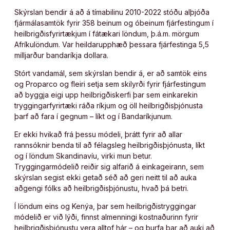
Skýrslan bendir á að á tímabilinu 2010-2022 stóðu alþjóða
fjármálasamtök fyrir 358 beinum og óbeinum fjárfestingum í
heilbrigðisfyrirtækjum í fátækari löndum, þ.á.m. mörgum
Afríkulöndum. Var heildarupphæð þessara fjárfestinga 5,5
milljarður bandaríkja dollara.
Stórt vandamál, sem skýrslan bendir á, er að samtök eins
og Proparco og fleiri setja sem skilyrði fyrir fjárfestingum
að byggja eigi upp heilbrigðiskerfi þar sem einkarekin
tryggingarfyrirtæki ráða ríkjum og öll heilbrigðisþjónusta
þarf að fara í gegnum – líkt og í Bandaríkjunum.
Er ekki hvikað frá þessu módeli, þrátt fyrir að allar
rannsóknir benda til að félagsleg heilbrigðisþjónusta, líkt
og í löndum Skandinavíu, virki mun betur.
Tryggingarmódelið reiðir sig alfarið á einkageirann, sem
skýrslan segist ekki getað séð að geri neitt til að auka
aðgengi fólks að heilbrigðisþjónustu, hvað þá betri.
Í löndum eins og Kenýa, þar sem heilbrigðistryggingar
módelið er við lýði, finnst almenningi kostnaðurinn fyrir
heilbrigðisþjónustu vera alltof hár – og þurfa þar að auki að