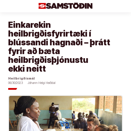
Áfram
að
efni
Einkarekin
heilbrigðisfyrirtæki í
blússandi hagnaði – þrátt
fyrir að bæta
heilbrigðisþjónustu
ekki neitt
Heilbrigðismál
06/30/2023
Jóhann Helgi Heiðdal