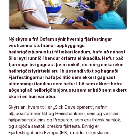
Ný skýrsla frá Oxfam sýnir hvernig fjárfestingar
vestrænna stofnana í uppbyggingu
heilbrigðisþjónustu í fátækari löndum, hafa að nánast
öllu leyti runnið í hendur örfárra einkaaðila. Hefur það
fjármagn því gagnast þeim mikið, en mörg einkarekin
heilbrigðisfyrirtæki eru í blússandi vöxt og hagnaði.
Fjárfestingarnar hafa þó lítið sem ekkert gagnast
almenningi í landinu sem hefur lítið sem ekkert betra
aðgengi að heilbrigðisþjónustu sem er lítið sem ekkert
skárri en hún var áður.
Skýrslan, hvers titill er „Sick Development“, nefnir
alþjóðastofnanir líkt og Heimsbankann, sem og vestræn
hjálparsamtök eins og Proparco, sem eru frönsk samtök,
og alþjóða samtök breskra fjárfesta. Einnig er
Fjárfestingabanki Evrópu (EIB) ræddur í skýrslunni.