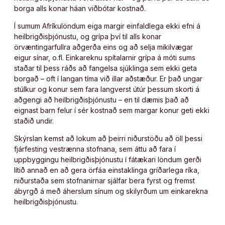
borga alls konar háan viðbótar kostnað.
Í sumum Afríkulöndum eiga margir einfaldlega ekki efni á
heilbrigðisþjónustu, og grípa því til alls konar
örvæntingarfullra aðgerða eins og að selja mikilvægar
eigur sínar, o.fl. Einkareknu spítalarnir grípa á móti sums
staðar til þess ráðs að fangelsa sjúklinga sem ekki geta
borgað – oft í langan tíma við illar aðstæður. Er það ungar
stúlkur og konur sem fara langverst útúr þessum skorti á
aðgengi að heilbrigðisþjónustu – en til dæmis það að
eignast barn felur í sér kostnað sem margar konur geti ekki
staðið undir.
Skýrslan kemst að lokum að þeirri niðurstöðu að öll þessi
fjárfesting vestrænna stofnana, sem áttu að fara í
uppbyggingu heilbrigðisþjónustu í fátækari löndum gerði
lítið annað en að gera örfáa einstaklinga gríðarlega ríka,
niðurstaða sem stofnanirnar sjálfar bera fyrst og fremst
ábyrgð á með áherslum sínum og skilyrðum um einkarekna
heilbrigðisþjónustu.