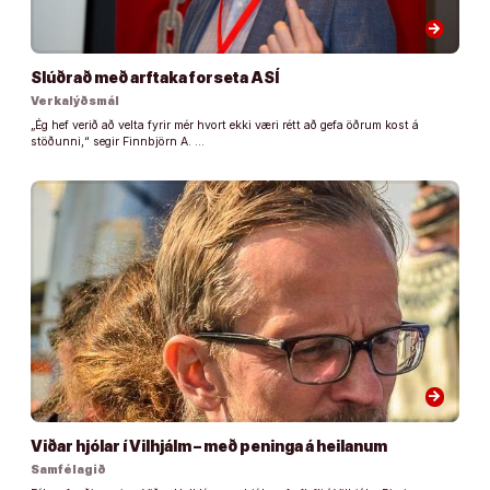
arrow_forward
Slúðrað með arftaka forseta ASÍ
Verkalýðsmál
„Ég hef verið að velta fyrir mér hvort ekki væri rétt að gefa öðrum kost á
stöðunni,“ segir Finnbjörn A. …
arrow_forward
Viðar hjólar í Vilhjálm – með peninga á heilanum
Samfélagið