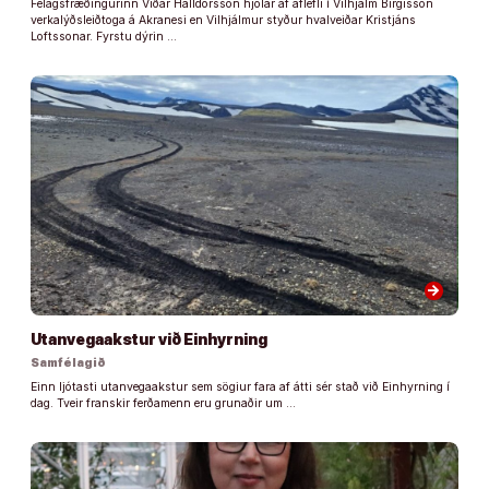
Félagsfræðingurinn Viðar Halldórsson hjólar af aflefli í Vilhjálm Birgisson
verkalýðsleiðtoga á Akranesi en Vilhjálmur styður hvalveiðar Kristjáns
Loftssonar. Fyrstu dýrin …
arrow_forward
Utanvegaakstur við Einhyrning
Samfélagið
Einn ljótasti utanvegaakstur sem sögiur fara af átti sér stað við Einhyrning í
dag. Tveir franskir ferðamenn eru grunaðir um …