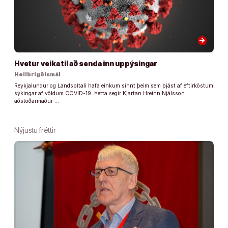
arrow_forward
Hvetur veika til að senda inn uppýsingar
Heilbrigðismál
Reykjalundur og Landspítali hafa einkum sinnt þeim sem þjást af eftirköstum
sýkingar af völdum COVID-19. Þetta segir Kjartan Hreinn Njálsson
aðstoðarmaður …
Nýjustu fréttir