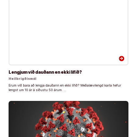
arrow_forward
Lengjum við dauðann en ekki lífið?
Heilbrigðismál
Erum við bara að lengja dauðann en ekki lífið? Meðalævilengd karla hefur
lengst um 10 ár á síðustu 50 árum. …