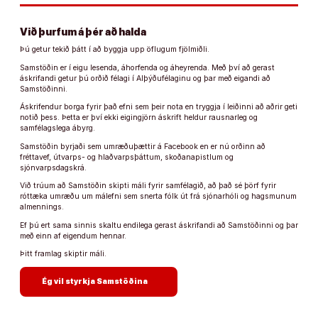
Við þurfum á þér að halda
Þú getur tekið þátt í að byggja upp öflugum fjölmiðli.
Samstöðin er í eigu lesenda, áhorfenda og áheyrenda. Með því að gerast
áskrifandi getur þú orðið félagi í Alþýðufélaginu og þar með eigandi að
Samstöðinni.
Áskrifendur borga fyrir það efni sem þeir nota en tryggja í leiðinni að aðrir geti
notið þess. Þetta er því ekki eigingjörn áskrift heldur rausnarleg og
samfélagslega ábyrg.
Samstöðin byrjaði sem umræðuþættir á Facebook en er nú orðinn að
fréttavef, útvarps- og hlaðvarpsþáttum, skoðanapistlum og
sjónvarpsdagskrá.
Við trúum að Samstöðin skipti máli fyrir samfélagið, að það sé þörf fyrir
róttæka umræðu um málefni sem snerta fólk út frá sjónarhóli og hagsmunum
almennings.
Ef þú ert sama sinnis skaltu endilega gerast áskrifandi að Samstöðinni og þar
með einn af eigendum hennar.
Þitt framlag skiptir máli.
arrow_forward
Ég vil styrkja Samstöðina