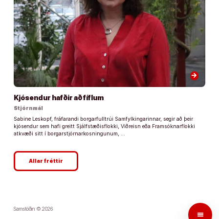
arrow_forward
Kjósendur hafðir að fíflum
Stjórnmál
Sabine Leskopf, fráfarandi borgarfulltrúi Samfylkingarinnar, segir að þeir
kjósendur sem hafi greitt Sjálfstæðisflokki, Viðreisn eða Framsóknarflokki
atkvæði sitt í borgarstjórnarkosningunum, …
Allar fréttir
Samstöðin © 2026
menu