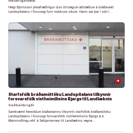
Heilbrigðismál
Helgi Björnsson jöklafræðingur lýsir ótrúlegum aðstæðum á bráðavakt
Landspítalans í Fossvogi fyrir nokkrum vikum. Hann sat þar í stól í …
arrow_forward
Starfsfólk bráðamóttöku Landspítalans tilkynnir
forsvarsfólk vistheimilisins Bjargs til Landlæknis
Geðheilbrigði
Samkvæmt heimildum blaðamanns tilkynnti starfsfólk bráðamótöku
Landspítalans í Fossvogi forsvarsfólk vistheimilisins Bjargs þ.e.
Mannvirðingu ehf. á Seltjarnarnesi til Landlæknis vegna …