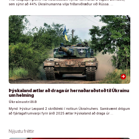
sem sýnir að 44% Úkraínumanna vilja friðarviðræður við Rússa. …
arrow_forward
Þýskaland ætlar að draga úr hernaðaraðstoð til Úkraínu
um helming
Úkraínustríðið
Mynd: Þýskur Leopard 2 skriðdreki í notkun Úkraínuhers. Samkvæmt drögum
að fjárlagafrumvarpi fyrir árið 2025 ætlar Þýskaland að draga úr …
Nýjustu fréttir