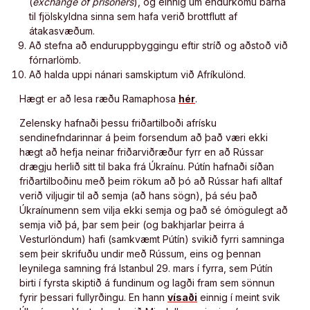
(
exchange of prisoners
), og einnig um endurkomu barna
til fjölskyldna sinna sem hafa verið brottflutt af
átakasvæðum.
Að stefna að enduruppbyggingu eftir stríð og aðstoð við
fórnarlömb.
Að halda uppi nánari samskiptum við Afríkulönd.
Hægt er að lesa ræðu Ramaphosa
hér
.
Zelensky hafnaði þessu friðartilboði afrísku
sendinefndarinnar á þeim forsendum að það væri ekki
hægt að hefja neinar friðarviðræður fyrr en að Rússar
drægju herlið sitt til baka frá Úkraínu. Pútín hafnaði síðan
friðartilboðinu með þeim rökum að þó að Rússar hafi alltaf
verið viljugir til að semja (að hans sögn), þá séu það
Úkraínumenn sem vilja ekki semja og það sé ómögulegt að
semja við þá, þar sem þeir (og bakhjarlar þeirra á
Vesturlöndum) hafi (samkvæmt Pútín) svikið fyrri samninga
sem þeir skrifuðu undir með Rússum, eins og þennan
leynilega samning frá Istanbul 29. mars í fyrra, sem Pútín
birti í fyrsta skiptið á fundinum og lagði fram sem sönnun
fyrir þessari fullyrðingu. En hann
vísaði
einnig í meint svik