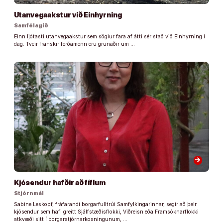
Utanvegaakstur við Einhyrning
Samfélagið
Einn ljótasti utanvegaakstur sem sögiur fara af átti sér stað við Einhyrning í
dag. Tveir franskir ferðamenn eru grunaðir um …
arrow_forward
Kjósendur hafðir að fíflum
Stjórnmál
Sabine Leskopf, fráfarandi borgarfulltrúi Samfylkingarinnar, segir að þeir
kjósendur sem hafi greitt Sjálfstæðisflokki, Viðreisn eða Framsóknarflokki
atkvæði sitt í borgarstjórnarkosningunum, …