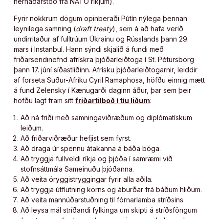
hernaðarstoð frá NATO ríkjum).
Fyrir nokkrum dögum opinberaði Pútín nýlega þennan
leynilega samning (
draft treaty
), sem á að hafa verið
undirritaður af fulltrúum Úkraínu og Rússlands þann 29.
mars í Instanbul. Hann sýndi skjalið á fundi með
friðarsendinefnd afrískra þjóðarleiðtoga í St. Pétursborg
þann 17. júní síðastliðinn. Afrísku þjóðarleiðtogarnir, leiddir
af forseta Suður-Afríku Cyril Ramaphosa, höfðu einnig mætt
á fund Zelensky í Kænugarði daginn áður, þar sem þeir
höfðu lagt fram sitt
friðartilboð í tíu liðum
:
Að ná friði með samningaviðræðum og diplómatískum
leiðum.
Að friðarviðræður hefjist sem fyrst.
Að draga úr spennu átakanna á báða bóga.
Að tryggja fullveldi ríkja og þjóða í samræmi við
stofnsáttmála Sameinuðu þjóðanna.
Að veita öryggistryggingar fyrir alla aðila.
Að tryggja útflutning korns og áburðar frá báðum hliðum.
Að veita mannúðarstuðning til fórnarlamba stríðsins.
Að leysa mál stríðandi fylkinga um skipti á stríðsföngum