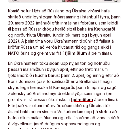
Komið hefur í ljós að Rússland og Úkraína virðast hafa
skrifað undir leynilegan friðarsamning í Istanbul í fyrra, þann
29. mars 2022 (mánuði eftir innrásina í febrúar), sem leiddi
til þess að Rússar drógu herlið sitt til baka frá Kænugarði
og norðurhluta Úkraínu (undir lok mars og í byrjun apríl
2022). Á þeim tíma voru Úkraínumenn tilbúnir að fallast á
kröfur Rússa um að verða hlutlaust ríki og ganga ekki í
NATO (eins og greint var frá í
fjölmiðlum
á þeim tíma).
En Úkraínumenn tóku síðan upp nýjan tón og höfnuðu
þessari málamiðlun í byrjun apríl, eftir að fréttirnar um
fjöldamorðið í Bucha bárust þann 2. apríl, og einnig eftir að
Boris Johnson (þáv. forsætisráðherra Bretlands) flaug í
skyndilega heimsókn til Kænugarðs þann 9. apríl og sagði
Zelensky að Bretland myndi ekki styðja samninginn (en
greint var frá þessu í úkraínskum
fjölmiðlum
á þeim tíma).
Eftir það var öllum friðarviðræðum slitið og Úkraína tók
ásamt bakhjörlum sínum á Vesturlöndum upp þá stefnu að
hafna öllum málamiðlunum og ætla í staðinn að vinna stríðið
á vígvellinum (með drjúgum vopnasendingum og