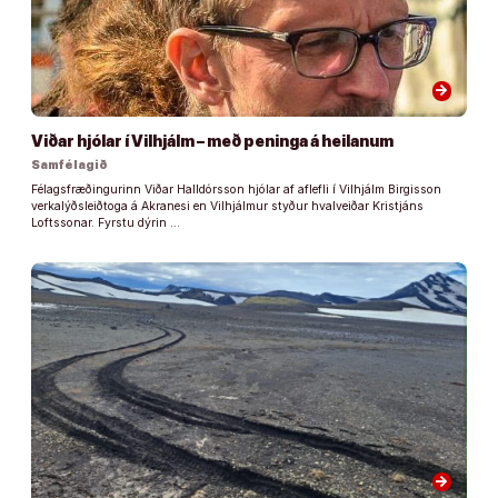
arrow_forward
Viðar hjólar í Vilhjálm – með peninga á heilanum
Samfélagið
Félagsfræðingurinn Viðar Halldórsson hjólar af aflefli í Vilhjálm Birgisson
verkalýðsleiðtoga á Akranesi en Vilhjálmur styður hvalveiðar Kristjáns
Loftssonar. Fyrstu dýrin …
arrow_forward