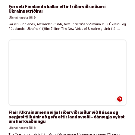
Forseti Finnlands kallar eftir friðarviðræðum í
Úkraínustríðinu
Úkraínustríðið
Forseti Finnlands, Alexander Stubb, hvetur til friðarviðræðna milli Úkraínu og
Rússlands. Úkraínski fjölmiðillinn The New Voice of Ukraine greinir frá. …
arrow_forward
Fleiri Úkraínumenn vilja friðarviðræður við Rússa og
segjast tilbúnir að gefa eftir landsvæði – óánægja eykst
um herkvaðningu
Úkraínustríðið
The Telegraph greinir frá niðurstöðum nýrrar könnunar á vegum ZN news,