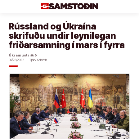
Áfram
að
efni
Rússland og Úkraína
skrifuðu undir leynilegan
friðarsamning í mars í fyrra
Úkraínustríðið
06/25/2023
Tjörvi Schiöth