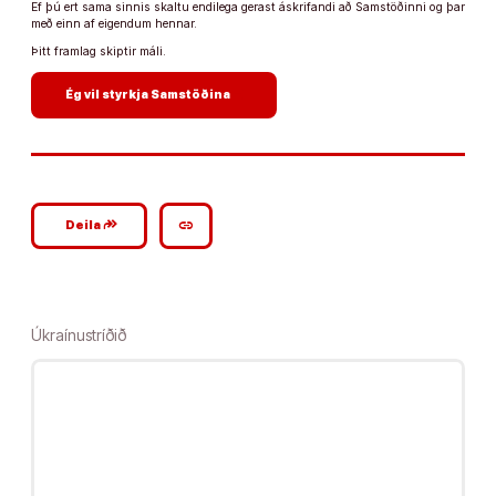
Ef þú ert sama sinnis skaltu endilega gerast áskrifandi að Samstöðinni og þar
með einn af eigendum hennar.
Þitt framlag skiptir máli.
arrow_forward
Ég vil styrkja Samstöðina
google_plus_reshare
link
Deila
Úkraínustríðið