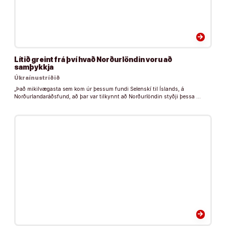
arrow_forward
Lítið greint frá því hvað Norðurlöndin voru að
samþykkja
Úkraínustríðið
„Það mikilvægasta sem kom úr þessum fundi Selenskí til Íslands, á
Norðurlandaráðsfund, að þar var tilkynnt að Norðurlöndin styðji þessa …
arrow_forward