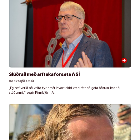
arrow_forward
Slúðrað með arftaka forseta ASÍ
Verkalýðsmál
„Ég hef verið að velta fyrir mér hvort ekki væri rétt að gefa öðrum kost á
stöðunni,“ segir Finnbjörn A. …