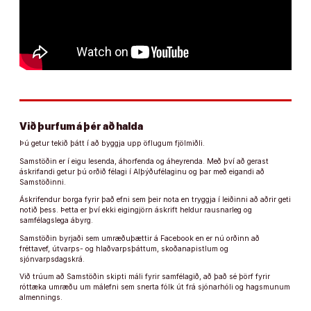
Við þurfum á þér að halda
Þú getur tekið þátt í að byggja upp öflugum fjölmiðli.
Samstöðin er í eigu lesenda, áhorfenda og áheyrenda. Með því að gerast
áskrifandi getur þú orðið félagi í Alþýðufélaginu og þar með eigandi að
Samstöðinni.
Áskrifendur borga fyrir það efni sem þeir nota en tryggja í leiðinni að aðrir geti
notið þess. Þetta er því ekki eigingjörn áskrift heldur rausnarleg og
samfélagslega ábyrg.
Samstöðin byrjaði sem umræðuþættir á Facebook en er nú orðinn að
fréttavef, útvarps- og hlaðvarpsþáttum, skoðanapistlum og
sjónvarpsdagskrá.
Við trúum að Samstöðin skipti máli fyrir samfélagið, að það sé þörf fyrir
róttæka umræðu um málefni sem snerta fólk út frá sjónarhóli og hagsmunum
almennings.