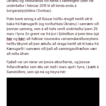
Úkraínu og Vesturlanda við Minsk II samninginn (sem var
undirritaður í febrúar 2015 til að binda enda á
borgarastyrjöldina í Donbas).
Pútín benti einnig á að Rússar höfðu dregið herlið sitt til
baka frá Kænugarði (og norðurhluta Úkraínu) í samræmi við
þennan samning, sem á að hafa verið undirritaður þann 29.
mars í fyrra. En greint var frá því í fjölmiðlum á þeim tíma (sjá
hér
og
hér
) að fulltrúar rússneska varnarmálaráðuneytisins
hefðu tilkynnt að þeir ætluðu að draga herlið sitt til baka frá
Kænugarði í samræmi við það að samningaviðræðum væri
að miða áfram.
Fjallað var um nánar um þessa atburðarrás, og þessar
friðarviðræður sem áttu sér stað í mars-apríl í fyrra, í þætti á
Samstöðinni, sem sjá má og heyra hér: