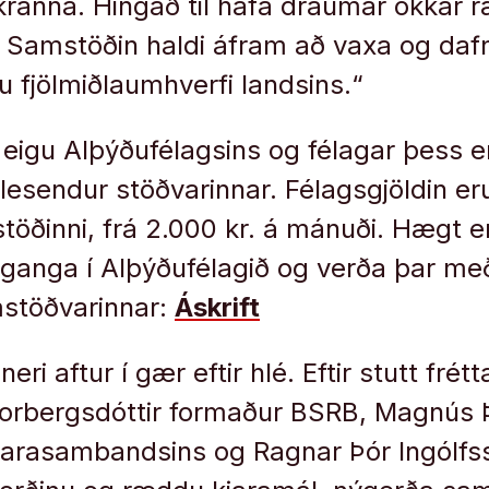
ránna. Hingað til hafa draumar okkar 
 Samstöðin haldi áfram að vaxa og dafna
gu fjölmiðlaumhverfi landsins.“
 eigu Alþýðufélagsins og félagar þess e
lesendur stöðvarinnar. Félagsgjöldin er
stöðinni, frá 2.000 kr. á mánuði. Hægt e
, ganga í Alþýðufélagið og verða þar me
stöðvarinnar:
Áskrift
ri aftur í gær eftir hlé. Eftir stutt frétt
Þorbergsdóttir formaður BSRB, Magnús 
arasambandsins og Ragnar Þór Ingólfs