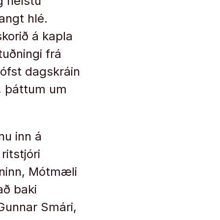
 helstu
angt hlé.
skorið á kapla
uðningi frá
hófst dagskráin
i, þáttum um
nu inn á
itstjóri
fninn, Mótmæli
að baki
 Gunnar Smári,