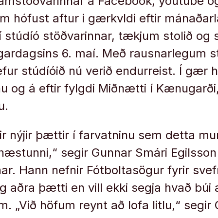
amstöðvarinnar á Facebook, youtube og
m hófust aftur i gærkvldi eftir mánaðarl
 í stúdíó stöðvarinnar, tækjum stolið og 
gardagsins 6. maí. Með rausnarlegum st
ur stúdíóið nú verið endurreist. Í gær 
u og á eftir fylgdi Miðnætti í Kænugarð
u.
r nýjir þættir í farvatninu sem detta mu
æstunni,“ segir Gunnar Smári Egilsson r
r. Hann nefnir Fótboltasögur fyrir sve
 aðra þætti en vill ekki segja hvað búi 
 „Við höfum reynt að lofa litlu,“ segir