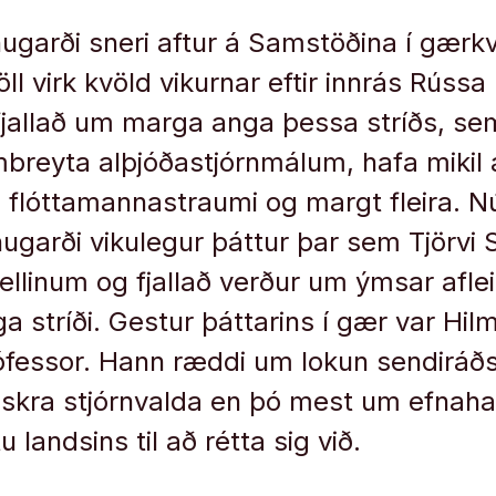
ugarði sneri aftur á Samstöðina í gærkv
ll virk kvöld vikurnar eftir innrás Rússa 
jallað um marga anga þessa stríðs, sem
mbreyta alþjóðastjórnmálum, hafa mikil 
a flóttamannastraumi og margt fleira. N
garði vikulegur þáttur þar sem Tjörvi Sc
ellinum og fjallað verður um ýmsar aflei
a stríði. Gestur þáttarins í gær var Hil
ófessor. Hann ræddi um lokun sendiráðs
nskra stjórnvalda en þó mest um efnah
 landsins til að rétta sig við.