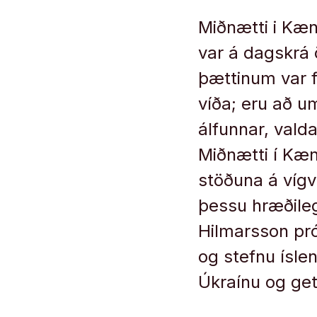
Miðnætti i Kæn
var á dagskrá ö
þættinum var f
víða; eru að u
álfunnar, vald
Miðnætti í Kænu
stöðuna á vígv
þessu hræðileg
Hilmarsson pr
og stefnu ísle
Úkraínu og getu