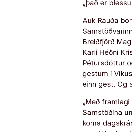
„það er blessu
Auk Rauða bor
Samstöðvarinn
Breiðfjörð Ma
Karli Héðni Kr
Pétursdóttur o
gestum í Vikusk
einn gest. Og 
„Með framlagi 
Samstöðina um
koma dagskránni