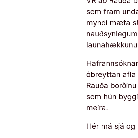
VR að Rauða b
sem fram unda
myndi mæta st
nauðsynlegum 
launahækkunu
Hafrannsóknarst
óbreyttan afla 
Rauða borðinu
sem hún byggir
meira.
Hér má sjá og 