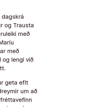
á dagskrá
r og Trausta
ruleiki með
 Maríu
fnar með
 og lengi við
tt.
r geta eflt
dreymir um að
fréttavefinn