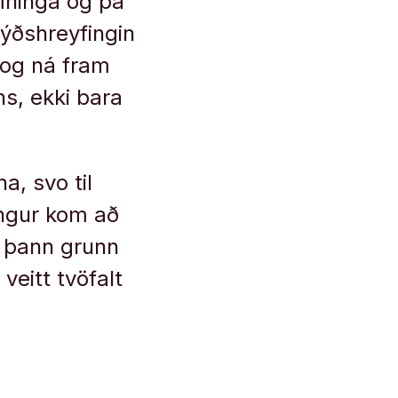
mninga og þá
ýðshreyfingin
 og ná fram
s, ekki bara
a, svo til
ðingur kom að
m þann grunn
eitt tvöfalt