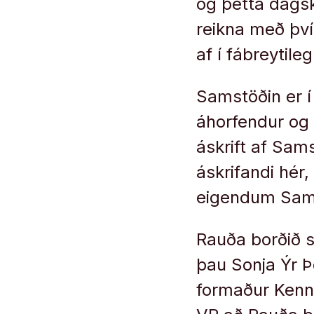
og þétta dagsk
reikna með því
af í fábreytile
Samstöðin er í
áhorfendur og 
áskrift af Sam
áskrifandi hér
eigendum Sam
Rauða borðið sne
þau Sonja Ýr 
formaður Kenn