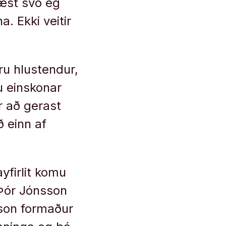
ræst svo ég
. Ekki veitir
ru hlustendur,
u einskonar
r að gerast
ð einn af
ayfirlit komu
Þór Jónsson
son formaður