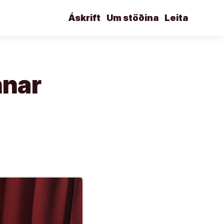
Áskrift
Um stöðina
Leita
nnar