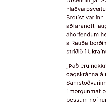
Útsendingar S
hlaðvarpsveitu
Brotist var inn
aðfaranótt lau
áhorfendum hef
á Rauða borðin
stríðið í Úkraín
„Það eru nokkri
dagskránna á n
Samstöðvarinna
í morgunmat og
þessum nöfnum.