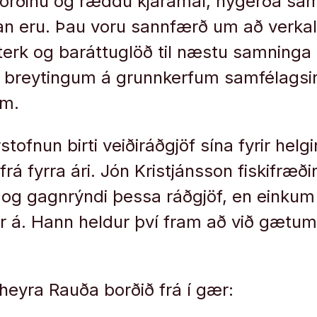
orðinu og ræddu kjaramál, nýgerða sa
n eru. Þau voru sannfærð um að verkal
erk og baráttuglöð til næstu samninga
breytingum á grunnkerfum samfélagsin
m.
ofnun birti veiðiráðgjöf sína fyrir helgin
frá fyrra ári. Jón Kristjánsson fiskifræ
 og gagnrýndi þessa ráðgjöf, en einku
 á. Hann heldur því fram að við gætum v
heyra Rauða borðið frá í gær: