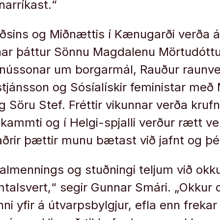
narríkast.“
ðsins og Miðnættis í Kænugarði verða 
ar þáttur Sönnu Magdalenu Mörtudóttu
gnússonar um borgarmál, Rauður raunve
istjánsson og Sósíalískir feministar með
g Söru Stef. Fréttir vikunnar verða kru
ammti og í Helgi-spjalli verður rætt vel
aðrir þættir munu bætast við jafnt og þé
almennings og stuðningi teljum við okku
talsvert,“ segir Gunnar Smári. „Okkur 
 yfir á útvarpsbylgjur, efla enn frekar 