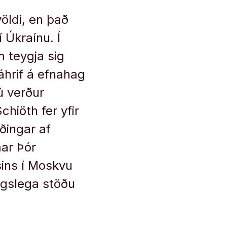
öldi, en það
í Úkraínu. Í
 teygja sig
áhrif á efnahag
ú verður
hiöth fer yfir
ðingar af
mar Þór
ins í Moskvu
agslega stöðu