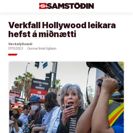
Áfram
að
efni
Verkfall Hollywood leikara
hefst á miðnætti
Verkalýðsmál
07/12/2023
Gunnar Smári Egilsson