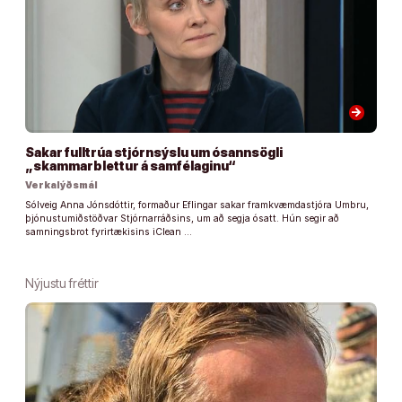
arrow_forward
Sakar fulltrúa stjórnsýslu um ósannsögli
„skammarblettur á samfélaginu“
Verkalýðsmál
Sólveig Anna Jónsdóttir, formaður Eflingar sakar framkvæmdastjóra Umbru,
þjónustumiðstöðvar Stjórnarráðsins, um að segja ósatt. Hún segir að
samningsbrot fyrirtækisins iClean …
Nýjustu fréttir