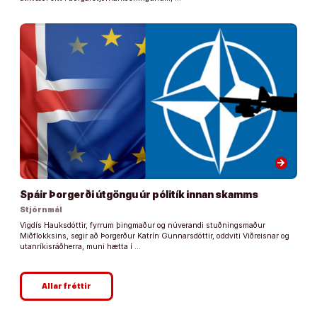
arrow_forward
Spáir Þorgerði útgöngu úr pólitík innan skamms
Stjórnmál
Vigdís Hauksdóttir, fyrrum þingmaður og núverandi stuðningsmaður
Miðflokksins, segir að Þorgerður Katrín Gunnarsdóttir, oddviti Viðreisnar og
utanríkisráðherra, muni hætta í …
Allar fréttir