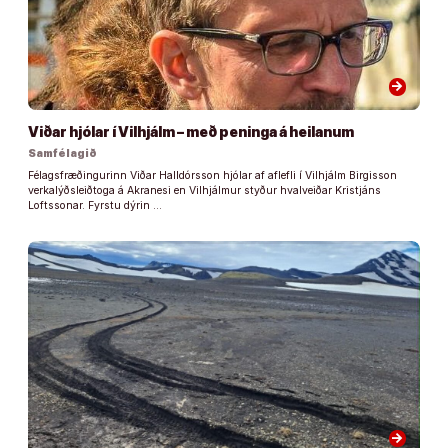
arrow_forward
Viðar hjólar í Vilhjálm – með peninga á heilanum
Samfélagið
Félagsfræðingurinn Viðar Halldórsson hjólar af aflefli í Vilhjálm Birgisson
verkalýðsleiðtoga á Akranesi en Vilhjálmur styður hvalveiðar Kristjáns
Loftssonar. Fyrstu dýrin …
arrow_forward