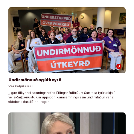
arrow_forward
Undirmönnuð og útkeyrð
Verkalýðsmál
„Í gær tilkynnti samninganefnd Eflingar fulltrúum Samtaka fyrirtækja í
velferðarþjónustu um uppsögn kjarasamnings sem undirritaður var 2.
október síðastliðinn. Þegar …