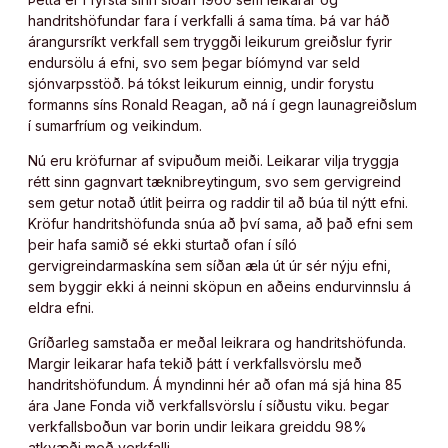
handritshöfundar fara í verkfalli á sama tíma. Þá var háð
árangursríkt verkfall sem tryggði leikurum greiðslur fyrir
endursölu á efni, svo sem þegar bíómynd var seld
sjónvarpsstöð. Þá tókst leikurum einnig, undir forystu
formanns síns Ronald Reagan, að ná í gegn launagreiðslum
í sumarfríum og veikindum.
Nú eru kröfurnar af svipuðum meiði. Leikarar vilja tryggja
rétt sinn gagnvart tæknibreytingum, svo sem gervigreind
sem getur notað útlit þeirra og raddir til að búa til nýtt efni.
Kröfur handritshöfunda snúa að því sama, að það efni sem
þeir hafa samið sé ekki sturtað ofan í síló
gervigreindarmaskína sem síðan æla út úr sér nýju efni,
sem byggir ekki á neinni sköpun en aðeins endurvinnslu á
eldra efni.
Gríðarleg samstaða er meðal leikrara og handritshöfunda.
Margir leikarar hafa tekið þátt í verkfallsvörslu með
handritshöfundum. Á myndinni hér að ofan má sjá hina 85
ára Jane Fonda við verkfallsvörslu í síðustu viku. Þegar
verkfallsboðun var borin undir leikara greiddu 98%
atkvæði með verkfalli.