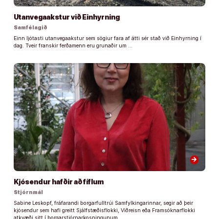
Utanvegaakstur við Einhyrning
Samfélagið
Einn ljótasti utanvegaakstur sem sögiur fara af átti sér stað við Einhyrning í
dag. Tveir franskir ferðamenn eru grunaðir um …
arrow_forward
Kjósendur hafðir að fíflum
Stjórnmál
Sabine Leskopf, fráfarandi borgarfulltrúi Samfylkingarinnar, segir að þeir
kjósendur sem hafi greitt Sjálfstæðisflokki, Viðreisn eða Framsóknarflokki
atkvæði sitt í borgarstjórnarkosningunum, …