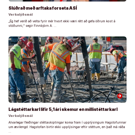
Slúðrað með arftaka forseta ASÍ
Verkalýðsmál
„Ég hef verið að velta fyrir mér hvort ekki væri rétt að gefa öðrum kost á
stöðunni,“ segir Finnbjörn A. …
arrow_forward
Lágstéttarkarl lifir 5,1 ári skemur en millistéttarkarl
Verkalýðsmál
Alvarlegar fleiðingar stéttaskiptingar koma fram í upplýsingum Hagstofunnar
um ævilengd. Hagstofan birtir ekki upplýsingar eftir stéttum, en það má ráða
…