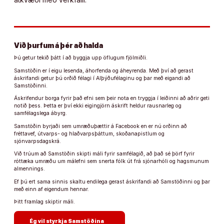
Við þurfum á þér að halda
Þú getur tekið þátt í að byggja upp öflugum fjölmiðli.
Samstöðin er í eigu lesenda, áhorfenda og áheyrenda. Með því að gerast
áskrifandi getur þú orðið félagi í Alþýðufélaginu og þar með eigandi að
Samstöðinni.
Áskrifendur borga fyrir það efni sem þeir nota en tryggja í leiðinni að aðrir geti
notið þess. Þetta er því ekki eigingjörn áskrift heldur rausnarleg og
samfélagslega ábyrg.
Samstöðin byrjaði sem umræðuþættir á Facebook en er nú orðinn að
fréttavef, útvarps- og hlaðvarpsþáttum, skoðanapistlum og
sjónvarpsdagskrá.
Við trúum að Samstöðin skipti máli fyrir samfélagið, að það sé þörf fyrir
róttæka umræðu um málefni sem snerta fólk út frá sjónarhóli og hagsmunum
almennings.
Ef þú ert sama sinnis skaltu endilega gerast áskrifandi að Samstöðinni og þar
með einn af eigendum hennar.
Þitt framlag skiptir máli.
arrow_forward
Ég vil styrkja Samstöðina