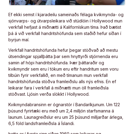
Ef ekki semst í kjaradeilu sameinaðs félaga kvikmynda- og
sjónvarps- og útvarpsleikara við stúdíóin í Hollywood mun
verkfall hefjast á miðnætti á Kalifornískum tíma. Það bætist
þá á við verkfall handritshöfunda sem staðið hefur síðan í
byrjun maí.
Verkfall handritshöfunda hefur þegar stöðvað að mestu
útsendingar spjallþátta þar sem hnyttyrði stjórnenda eru
samin af hópi handritshöfunda. Þær þáttaraðir og
kvikmyndir sem eru í tökum eru eftir handritum sem voru
tilbúin fyrir verkfallið, en með tímanum mun verkfall
handritshöfunda stöðva framleiðslu alls nýs efnis. En ef
leikarar fara í verkfall á miðnætti mun öll framleiðsla
stöðvast. Ljósin verða slökkt í Hollywood.
Kvikmyndabransinn er ógnarstór í Bandaríkjunum. Um 122
þúsund fyrirtæki eru með um 2,4 milljón starfsmanna á
launum. Launagreiðslur eru um 25 þúsund milljarðar árlega,
6,5 föld landsframleiðsla á Íslandi.
Þetta er í fyrsta sinn síðan 1960 sem leikarar og