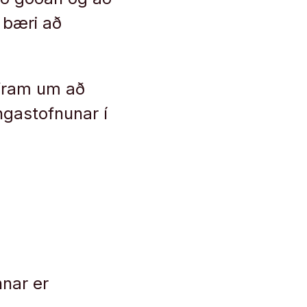
 bæri að
 fram um að
ingastofnunar í
nnar er