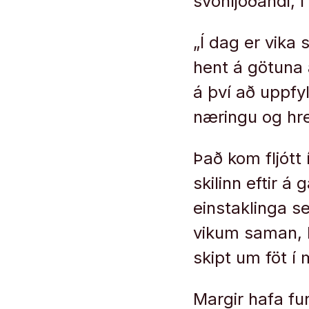
svohljóðandi, í 
„Í dag er vika 
hent á götuna 
á því að uppfy
næringu og hrei
Það kom fljótt
skilinn eftir á
einstaklinga s
vikum saman, b
skipt um föt í
Margir hafa fu