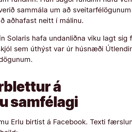
r verið sammála um að sveitarfélögunum
ð aðhafast neitt í málinu.
n Solaris hafa undanliðna viku lagt sig
i skjól sem úthýst var úr húsnæði Útlend
 dögunum.
blettur á
ku samfélagi
 Erlu birtist á Facebook. Texti færslu