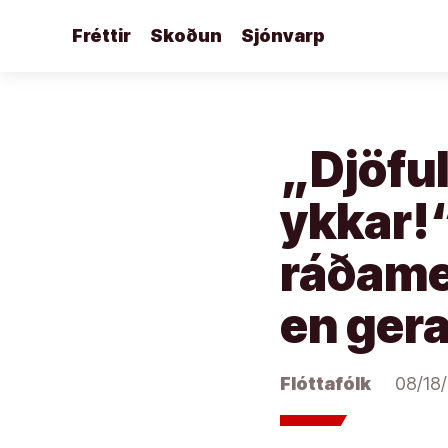
Áfram
Fréttir
Skoðun
Sjónvarp
að
efni
„Djöfu
ykkar!“
ráðame
en gera
Flóttafólk
08/18