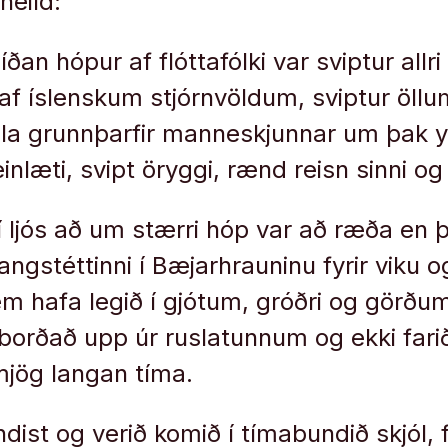
heild:
síðan hópur af flóttafólki var sviptur allr
af íslenskum stjórnvöldum, sviptur öl
lla grunnþarfir manneskjunnar um þak yf
nlæti, svipt öryggi, rænd reisn sinni og a
 í ljós að um stærri hóp var að ræða en
 gangstéttinni í Bæjarhrauninu fyrir viku o
em hafa legið í gjótum, gróðri og görð
orðað upp úr ruslatunnum og ekki farið
 mjög langan tíma.
ndist og verið komið í tímabundið skjól,