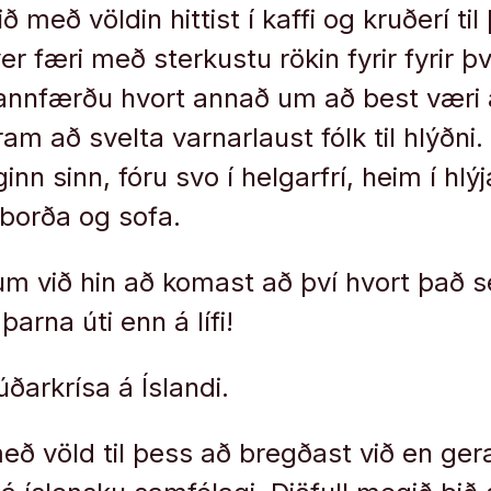
ð með völdin hittist í kaffi og kruðerí ti
r færi með sterkustu rökin fyrir fyrir þ
sannfærðu hvort annað um að best væri 
ram að svelta varnarlaust fólk til hlýðni
n sinn, fóru svo í helgarfrí, heim í hlýja 
 borða og sofa.
 við hin að komast að því hvort það s
þarna úti enn á lífi!
ðarkrísa á Íslandi.
ð völd til þess að bregðast við en ger