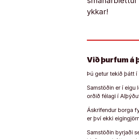
smánarblettur 
ykkar!
Við þurfum á 
Þú getur tekið þátt 
Samstöðin er í eigu
orðið félagi í Alþýð
Áskrifendur borga fyr
er því ekki eigingjö
Samstöðin byrjaði s