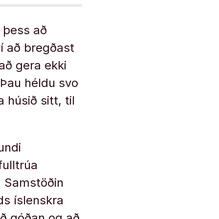
il þess að
ví að bregðast
að gera ekki
. Þau héldu svo
húsið sitt, til
undi
ulltrúa
g. Samstöðin
s íslenskra
rið góðan og að