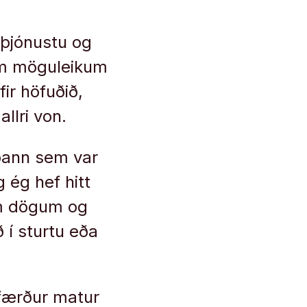
i þjónustu og
lum möguleikum
ir höfuðið,
llri von.
 þann sem var
g ég hef hitt
um dögum og
 í sturtu eða
 færður matur