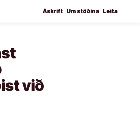
Áskrift
Um stöðina
Leita
ast
ð
st við