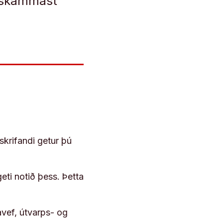
ð skammast
skrifandi getur þú
geti notið þess. Þetta
vef, útvarps- og