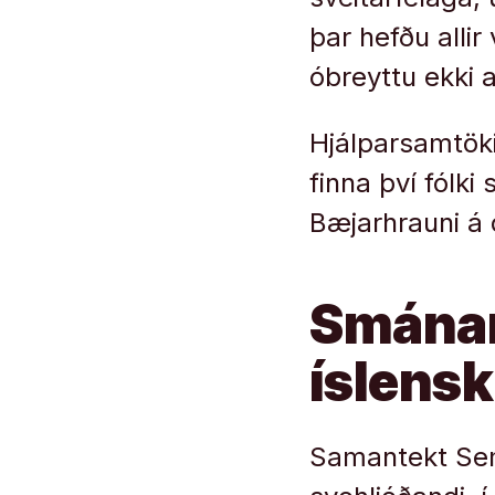
þar hefðu alli
óbreyttu ekki a
Hjálparsamtöki
finna því fólk
Bæjarhrauni á
Smánar
íslens
Samantekt Semu