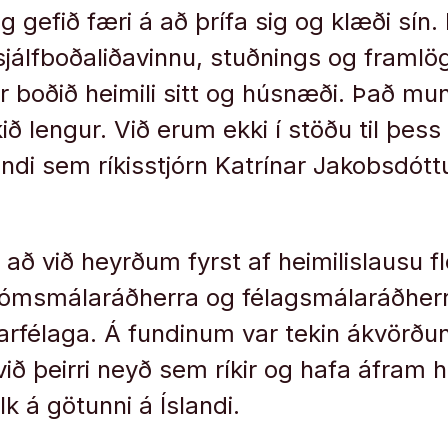
 gefið færi á að þrífa sig og klæði sín.
jálfboðaliðavinnu, stuðnings og framlö
r boðið heimili sitt og húsnæði. Það mu
ð lengur. Við erum ekki í stöðu til þess
di sem ríkisstjórn Katrínar Jakobsdóttur
ir að við heyrðum fyrst af heimilislausu fl
 dómsmálaráðherra og félagsmálaráðher
tarfélaga. Á fundinum var tekin ákvörð
ið þeirri neyð sem ríkir og hafa áfram h
lk á götunni á Íslandi.