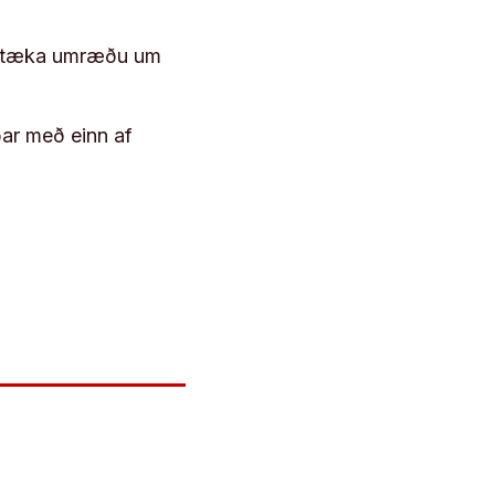
 róttæka umræðu um
þar með einn af