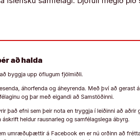
á íslensku samfélagi. Djöfull megið þi
þér að halda
í að byggja upp öflugum fjölmiðli.
 lesenda, áhorfenda og áheyrenda. Með því að gerast á
ufélaginu og þar með eigandi að Samstöðinni.
ir það efni sem þeir nota en tryggja í leiðinni að aðrir 
rn áskrift heldur rausnarleg og samfélagslega ábyrg.
em umræðuþættir á Facebook en er nú orðinn að frétta