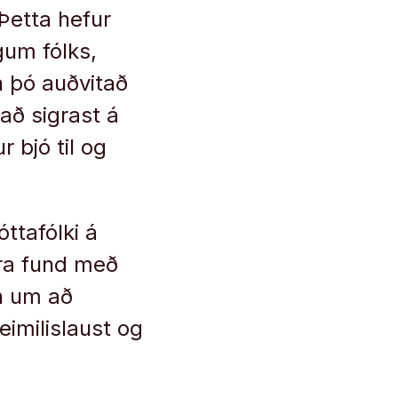
 Þetta hefur
gum fólks,
n þó auðvitað
 að sigrast á
 bjó til og
óttafólki á
ra fund með
un um að
eimilislaust og