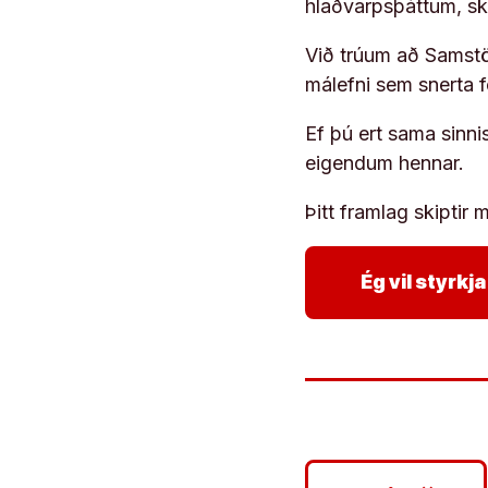
hlaðvarpsþáttum, s
Við trúum að Samstöð
málefni sem snerta 
Ef þú ert sama sinni
eigendum hennar.
Þitt framlag skiptir m
Ég vil styrk