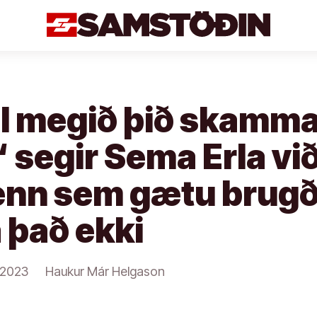
ll megið þið skamm
 segir Sema Erla vi
nn sem gætu brugði
 það ekki
/2023
Haukur Már Helgason