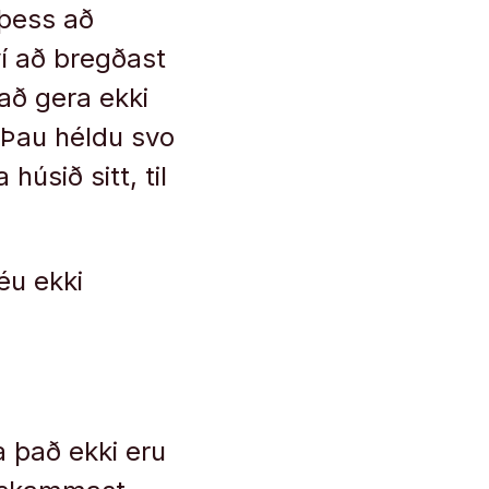
l þess að
ví að bregðast
að gera ekki
. Þau héldu svo
húsið sitt, til
éu ekki
a það ekki eru