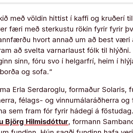
ið með völdin hittist í kaffi og kruðerí t
r færi með sterkustu rökin fyrir fyrir þ
sannfærðu hvort annað um að best væri 
ram að svelta varnarlaust fólk til hlýðni
n sinn, fóru svo í helgarfrí, heim í hlýja 
 borða og sofa.“
ema Erla Serdaroglu, formaður Solaris, f
ra, félags- og vinnumálaráðherra og f
na sem fram fór fyrir hádegi á föstuda
u Björg Hilmisdóttur
, formann Samband
 um fundinn. Hún sagði fundinn hafa ve