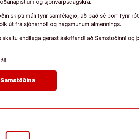
koðanapistlum og sjónvarpsdagskrá.
in skipti máli fyrir samfélagið, að það sé þörf fyrir
fólk út frá sjónarhóli og hagsmunum almennings.
s skaltu endilega gerast áskrifandi að Samstöðinni og 
áli.
arrow_forward
ja Samstöðina