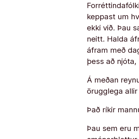
Forréttindafólki
keppast um hve
ekki við. Þau 
neitt. Halda áf
áfram með dagin
þess að njóta,
Á meðan reynum
örugglega allir 
Það ríkir mannú
Þau sem eru me