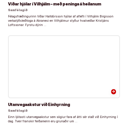
Viðar hjólar í Vilhjálm – með peninga á heilanum
Samfélagið
Félagsfræðingurinn Viðar Halldórsson hjólar af aflefli í Vilhjálm Birgisson
verkalýðsleiðtoga á Akranesi en Vilhjálmur styður hvalveiðar Kristjáns
Loftssonar. Fyrstu dýrin …
arrow_forward
Utanvegaakstur við Einhyrning
Samfélagið
Einn ljótasti utanvegaakstur sem sögiur fara af átti sér stað við Einhyrning í
dag. Tveir franskir ferðamenn eru grunaðir um …