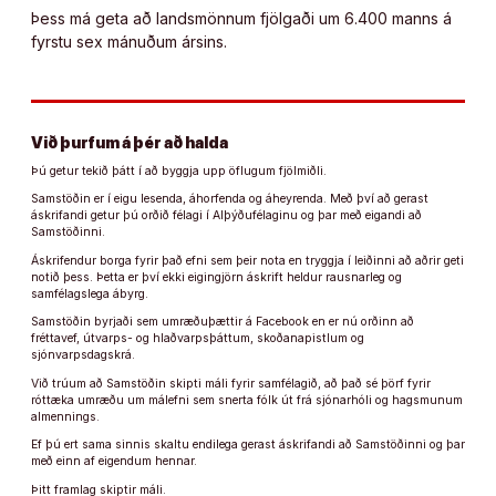
Þess má geta að landsmönnum fjölgaði um 6.400 manns á
fyrstu sex mánuðum ársins.
Við þurfum á þér að halda
Þú getur tekið þátt í að byggja upp öflugum fjölmiðli.
Samstöðin er í eigu lesenda, áhorfenda og áheyrenda. Með því að gerast
áskrifandi getur þú orðið félagi í Alþýðufélaginu og þar með eigandi að
Samstöðinni.
Áskrifendur borga fyrir það efni sem þeir nota en tryggja í leiðinni að aðrir geti
notið þess. Þetta er því ekki eigingjörn áskrift heldur rausnarleg og
samfélagslega ábyrg.
Samstöðin byrjaði sem umræðuþættir á Facebook en er nú orðinn að
fréttavef, útvarps- og hlaðvarpsþáttum, skoðanapistlum og
sjónvarpsdagskrá.
Við trúum að Samstöðin skipti máli fyrir samfélagið, að það sé þörf fyrir
róttæka umræðu um málefni sem snerta fólk út frá sjónarhóli og hagsmunum
almennings.
Ef þú ert sama sinnis skaltu endilega gerast áskrifandi að Samstöðinni og þar
með einn af eigendum hennar.
Þitt framlag skiptir máli.