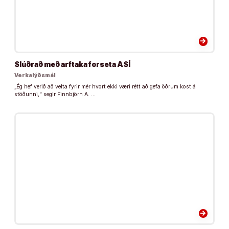
arrow_forward
Slúðrað með arftaka forseta ASÍ
Verkalýðsmál
„Ég hef verið að velta fyrir mér hvort ekki væri rétt að gefa öðrum kost á
stöðunni,“ segir Finnbjörn A. …
arrow_forward