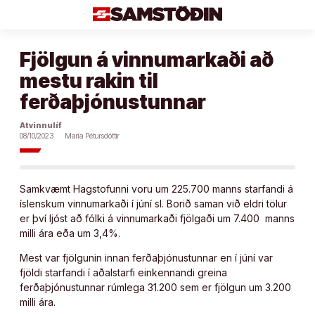
Áfram
að
efni
Fjölgun á vinnumarkaði að
mestu rakin til
ferðaþjónustunnar
Atvinnulíf
08/10/2023
María Pétursdóttir
Samkvæmt Hagstofunni voru um 225.700 manns starfandi á
íslenskum vinnumarkaði í júní sl. Borið saman við eldri tölur
er því ljóst að fólki á vinnumarkaði fjölgaði um 7.400 manns
milli ára eða um 3,4%.
Mest var fjölgunin innan ferðaþjónustunnar en í júní var
fjöldi starfandi í aðalstarfi einkennandi greina
ferðaþjónustunnar rúmlega 31.200 sem er fjölgun um 3.200
milli ára.