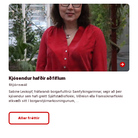
arrow_forward
Kjósendur hafðir að fíflum
Stjórnmál
Sabine Leskopf, fráfarandi borgarfulltrúi Samfylkingarinnar, segir að þeir
kjósendur sem hafi greitt Sjálfstæðisflokki, Viðreisn eða Framsóknarflokki
atkvæði sitt í borgarstjórnarkosningunum, …
Allar fréttir