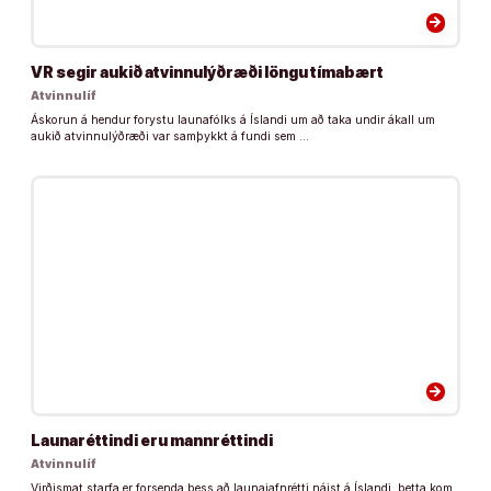
arrow_forward
VR segir aukið atvinnulýðræði löngu tímabært
Atvinnulíf
Áskorun á hendur forystu launafólks á Íslandi um að taka undir ákall um
aukið atvinnulýðræði var samþykkt á fundi sem …
arrow_forward
Launaréttindi eru mannréttindi
Atvinnulíf
Virðismat starfa er forsenda þess að launajafnrétti náist á Íslandi, þetta kom