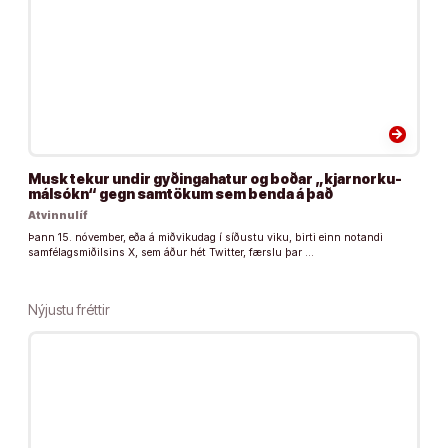
arrow_forward
Musk tekur undir gyðingahatur og boðar „kjarnorku-
málsókn“ gegn samtökum sem benda á það
Atvinnulíf
Þann 15. nóvember, eða á miðvikudag í síðustu viku, birti einn notandi
samfélagsmiðilsins X, sem áður hét Twitter, færslu þar …
Nýjustu fréttir