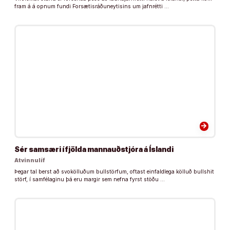
fram á á opnum fundi Forsætisráðuneytisins um jafnrétti …
arrow_forward
Sér samsæri í fjölda mannauðstjóra á Íslandi
Atvinnulíf
Þegar tal berst að svokölluðum bullstörfum, oftast einfaldlega kölluð bullshit
störf, í samfélaginu þá eru margir sem nefna fyrst stöðu …