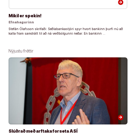
arrow_forward
Mikil er spekin!
Efnahagurinn
Stefán Ólafsson skrifaði: Seðlabankastjóri spyr hvort bankinn þurfi nú að
kalla fram samdrátt til að ná verðbólgunni neðar. En bankinn …
Nýjustu fréttir
arrow_forward
Slúðrað með arftaka forseta ASÍ