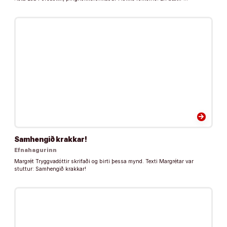
arrow_forward
Samhengið krakkar!
Efnahagurinn
Margrét Tryggvadóttir skrifaði og birti þessa mynd. Texti Margrétar var
stuttur: Samhengið krakkar!