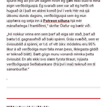
spurði mig að því um daginn hvort ég gæti ekki búið til mína
eigin verðbólguspá. Ég svaraði sem var að ég hefði oft
hugsað út í það en aldrei komið því í verk Hér má sjá
útkomu dunds dagsins, verðbólguspá sem ég mun
uppfæra og setja inn á
Patreon síðuna
hjá mér
mánaðarlega í framtíðinni,“ skrifar Ólafur og bætir við:
„Þó nokkur vinna enn sem þarf að eiga sér stað, þarf að
bæta t.d. gagnasafnið að baki spánni. Gráa svæðið, sem er
óvissubilið á spánni, er t.d. of vítt (skv. módelinu eru 95%
líkur á að verðbólga muni falla innan þess, líklegasta gildið
er teiknað blátt). Bætt gögn munu vonandi minnka þetta
óvissubil. En alls ekki svo slæm fyrsta tilraun, nýjasta
verðbólguspá Seðlabankans (frá því í maí) teiknuð inn til
samanburðar.“