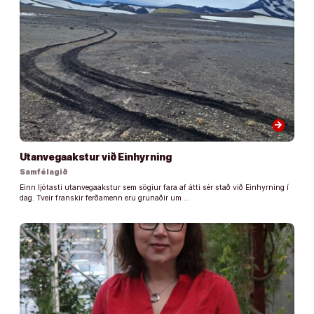
arrow_forward
Utanvegaakstur við Einhyrning
Samfélagið
Einn ljótasti utanvegaakstur sem sögiur fara af átti sér stað við Einhyrning í
dag. Tveir franskir ferðamenn eru grunaðir um …