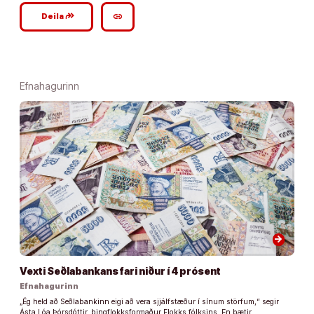
google_plus_reshare
link
Deila
Efnahagurinn
arrow_forward
Vexti Seðlabankans fari niður í 4 prósent
Efnahagurinn
„Ég held að Seðlabankinn eigi að vera sjjálfstæður í sínum störfum,“ segir
Ásta Lóa Þórsdóttir, þingflokksformaður Flokks fólksins. En bætir …