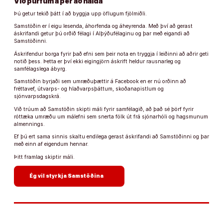
Við þurfum á þér að halda
Þú getur tekið þátt í að byggja upp öflugum fjölmiðli.
Samstöðin er í eigu lesenda, áhorfenda og áheyrenda. Með því að gerast
áskrifandi getur þú orðið félagi í Alþýðufélaginu og þar með eigandi að
Samstöðinni.
Áskrifendur borga fyrir það efni sem þeir nota en tryggja í leiðinni að aðrir geti
notið þess. Þetta er því ekki eigingjörn áskrift heldur rausnarleg og
samfélagslega ábyrg.
Samstöðin byrjaði sem umræðuþættir á Facebook en er nú orðinn að
fréttavef, útvarps- og hlaðvarpsþáttum, skoðanapistlum og
sjónvarpsdagskrá.
Við trúum að Samstöðin skipti máli fyrir samfélagið, að það sé þörf fyrir
róttæka umræðu um málefni sem snerta fólk út frá sjónarhóli og hagsmunum
almennings.
Ef þú ert sama sinnis skaltu endilega gerast áskrifandi að Samstöðinni og þar
með einn af eigendum hennar.
Þitt framlag skiptir máli.
arrow_forward
Ég vil styrkja Samstöðina