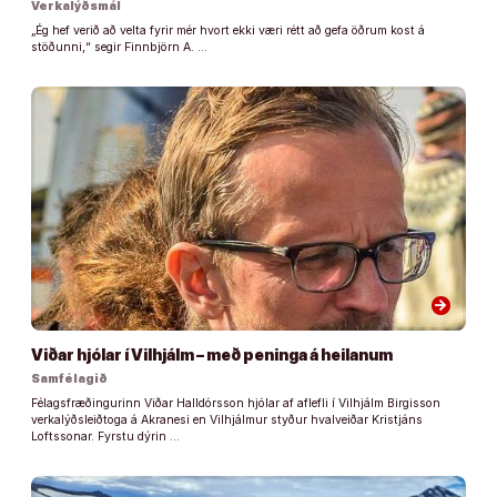
Verkalýðsmál
„Ég hef verið að velta fyrir mér hvort ekki væri rétt að gefa öðrum kost á
stöðunni,“ segir Finnbjörn A. …
arrow_forward
Viðar hjólar í Vilhjálm – með peninga á heilanum
Samfélagið
Félagsfræðingurinn Viðar Halldórsson hjólar af aflefli í Vilhjálm Birgisson
verkalýðsleiðtoga á Akranesi en Vilhjálmur styður hvalveiðar Kristjáns
Loftssonar. Fyrstu dýrin …