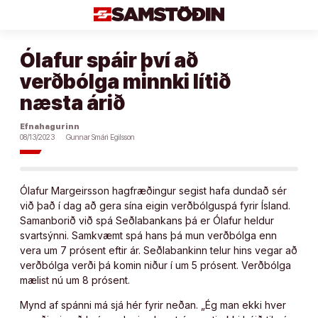
Áfram
að
efni
Ólafur spáir því að
verðbólga minnki lítið
næsta árið
Efnahagurinn
08/13/2023
Gunnar Smári Egilsson
Ólafur Margeirsson hagfræðingur segist hafa dundað sér
við það í dag að gera sína eigin verðbólguspá fyrir Ísland.
Samanborið við spá Seðlabankans þá er Ólafur heldur
svartsýnni. Samkvæmt spá hans þá mun verðbólga enn
vera um 7 prósent eftir ár. Seðlabankinn telur hins vegar að
verðbólga verði þá komin niður í um 5 prósent. Verðbólga
mælist nú um 8 prósent.
Mynd af spánni má sjá hér fyrir neðan. „Ég man ekki hver