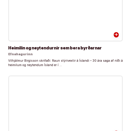
arrow_forward
Heimilin og neytendurnir sem bera byrðarnar
Efnahagurinn
Vilhjálmur Birgisson skrifaði: Raun stýrivextir á Íslandi – 30 ára saga af níði á
heimilum og neytendum Ísland er í …