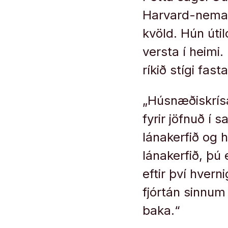
Harvard-nema í
kvöld. Hún úti
versta í heimi.
ríkið stígi fas
„Húsnæðiskrísan
fyrir jöfnuð í 
lánakerfið og 
lánakerfið, þú
eftir því hvern
fjórtán sinnum 
baka.“