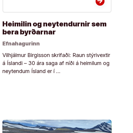
arrow_forward
Heimilin og neytendurnir sem
bera byrðarnar
Efnahagurinn
Vilhjálmur Birgisson skrifaði: Raun stýrivextir
á Íslandi – 30 ára saga af níði á heimilum og
neytendum Ísland er í …