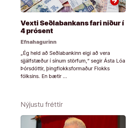
arrow_forward
Vexti Seðlabankans fari niður í
4 prósent
Efnahagurinn
„Ég held að Seðlabankinn eigi að vera
sjjálfstæður í sínum störfum,“ segir Ásta Lóa
Þórsdóttir, þingflokksformaður Flokks
fólksins. En bætir …
Nýjustu fréttir