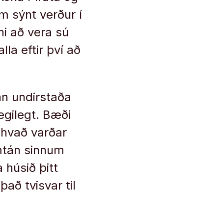
m sýnt verður í
ni að vera sú
la eftir því að
nn undirstaða
lægilegt. Bæði
 hvað varðar
mmtán sinnum
 húsið þitt
það tvisvar til