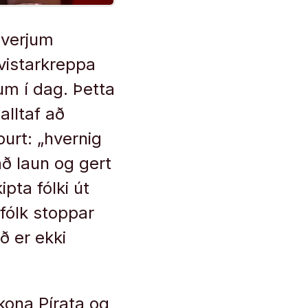
nhverjum
lvistarkreppa
um í dag. Þetta
alltaf að
spurt: „hvernig
ð laun og gert
ipta fólki út
fólk stoppar
ð er ekki
kona Pírata og