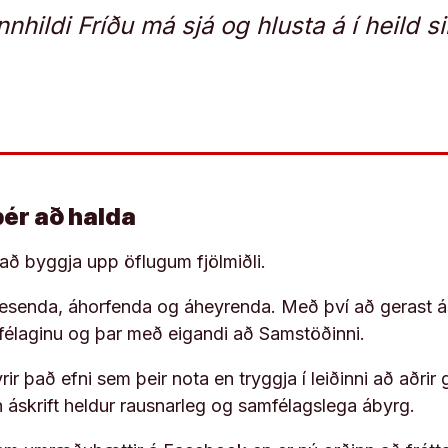
nnhildi Fríðu má sjá og hlusta á í heild s
þér að halda
í að byggja upp öflugum fjölmiðli.
 lesenda, áhorfenda og áheyrenda. Með því að gerast á
ufélaginu og þar með eigandi að Samstöðinni.
ir það efni sem þeir nota en tryggja í leiðinni að aðrir 
rn áskrift heldur rausnarleg og samfélagslega ábyrg.