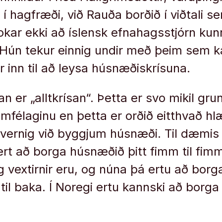
 hagfræði, við Rauða borðið í viðtali se
lokar ekki að íslensk efnahagsstjórn kun
 Hún tekur einnig undir með þeim sem kal
tar inn til að leysa húsnæðiskrísuna.
 er „alltkrísan“. Þetta er svo mikil gru
samfélaginu en þetta er orðið eitthvað h
hvernig við byggjum húsnæði. Til dæmis
 ert að borga húsnæðið þitt fimm til fi
ig vextirnir eru, og núna þá ertu að borga
til baka. Í Noregi ertu kannski að borga 