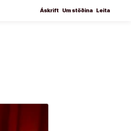
Áskrift
Um stöðina
Leita