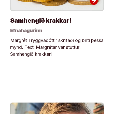
arrow_forward
Samhengið krakkar!
Efnahagurinn
Margrét Tryggvadóttir skrifaði og birti þessa
mynd. Texti Margrétar var stuttur:
Samhengið krakkar!