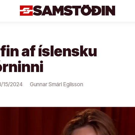
ifin af íslensku
rninni
8/15/2024
Gunnar Smári Egilsson