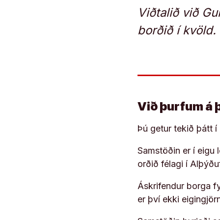
Viðtalið við Gu
borðið í kvöld.
Við þurfum á 
Þú getur tekið þátt 
Samstöðin er í eigu
orðið félagi í Alþýð
Áskrifendur borga fyr
er því ekki eigingjö