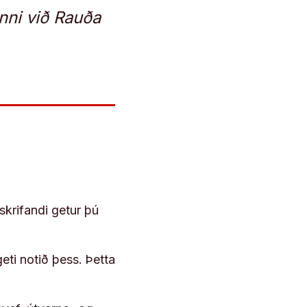
inni við Rauða
skrifandi getur þú
geti notið þess. Þetta