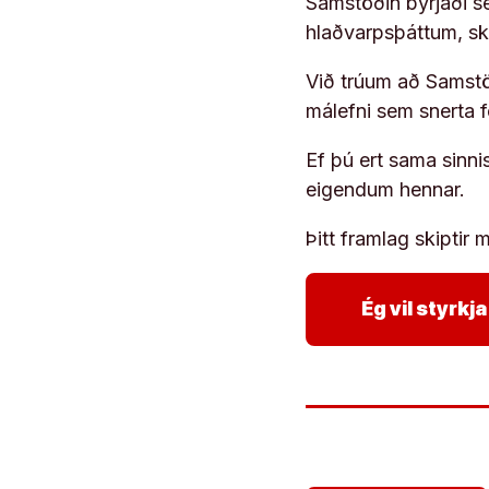
Samstöðin byrjaði s
hlaðvarpsþáttum, s
Við trúum að Samstöð
málefni sem snerta 
Ef þú ert sama sinni
eigendum hennar.
Þitt framlag skiptir m
Ég vil styrk