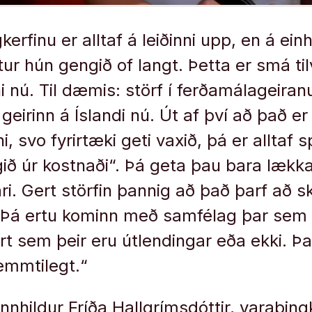
agkerfinu er alltaf á leiðinni upp, en á ei
tur hún gengið of langt. Þetta er smá ti
i nú. Til dæmis: störf í ferðamálageiran
 geirinn á Íslandi nú. Út af því að það er 
i, svo fyrirtæki geti vaxið, þá er alltaf 
ið úr kostnaði“. Þá geta þau bara lækka
ari. Gert störfin þannig að það þarf að sk
t. Þá ertu kominn með samfélag þar sem 
rt sem þeir eru útlendingar eða ekki. Þa
emmtilegt.“
nnhildur Fríða Hallgrímsdóttir, varaþing