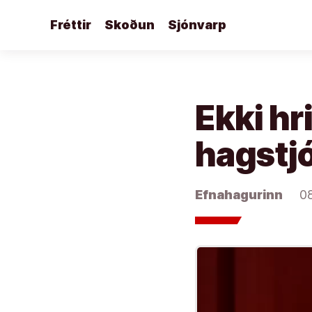
Áfram
Fréttir
Skoðun
Sjónvarp
að
efni
Ekki hr
hagstjó
Efnahagurinn
0