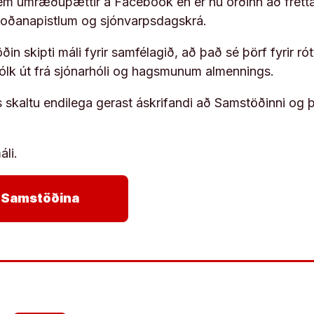
em umræðuþættir á Facebook en er nú orðinn að frétta
koðanapistlum og sjónvarpsdagskrá.
in skipti máli fyrir samfélagið, að það sé þörf fyrir
fólk út frá sjónarhóli og hagsmunum almennings.
s skaltu endilega gerast áskrifandi að Samstöðinni og 
áli.
arrow_forward
ja Samstöðina