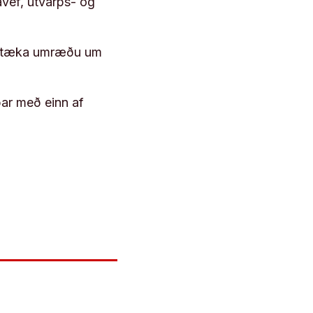
vef, útvarps- og
 róttæka umræðu um
þar með einn af