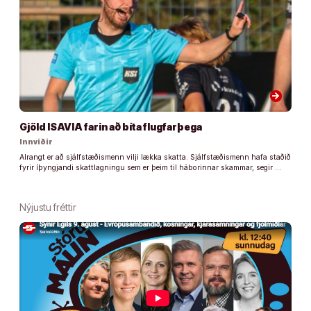
arrow_forward
Gjöld ISAVIA farin að bíta flugfarþega
Innviðir
Alrangt er að sjálfstæðismenn vilji lækka skatta. Sjálfstæðismenn hafa staðið
fyrir íþyngjandi skattlagningu sem er þeim til háborinnar skammar, segir …
Nýjustu fréttir