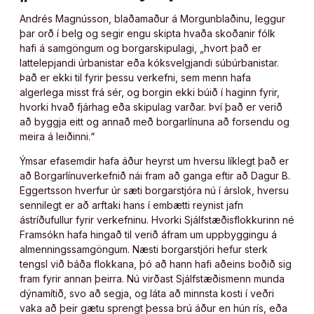
Andrés Magnússon, blaðamaður á Morgunblaðinu, leggur
þar orð í belg og segir engu skipta hvaða skoðanir fólk
hafi á samgöngum og borgarskipulagi, „hvort það er
lattelepjandi úrbanistar eða kóksvelgjandi súbúrbanistar.
Það er ekki til fyrir þessu verkefni, sem menn hafa
algerlega misst frá sér, og borgin ekki búið í haginn fyrir,
hvorki hvað fjárhag eða skipulag varðar. Því það er verið
að byggja eitt og annað með borgarlínuna að forsendu og
meira á leiðinni.“
Ýmsar efasemdir hafa áður heyrst um hversu líklegt það er
að Borgarlínuverkefnið nái fram að ganga eftir að Dagur B.
Eggertsson hverfur úr sæti borgarstjóra nú í árslok, hversu
sennilegt er að arftaki hans í embætti reynist jafn
ástríðufullur fyrir verkefninu. Hvorki Sjálfstæðisflokkurinn né
Framsókn hafa hingað til verið áfram um uppbyggingu á
almenningssamgöngum. Næsti borgarstjóri hefur sterk
tengsl við báða flokkana, þó að hann hafi aðeins boðið sig
fram fyrir annan þeirra. Nú virðast Sjálfstæðismenn munda
dýnamítið, svo að segja, og láta að minnsta kosti í veðri
vaka að þeir gætu sprengt þessa brú áður en hún rís, eða