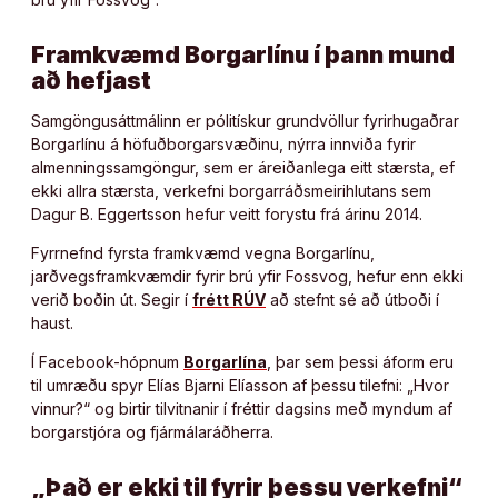
Framkvæmd Borgarlínu í þann mund
að hefjast
Samgöngusáttmálinn er pólitískur grundvöllur fyrirhugaðrar
Borgarlínu á höfuðborgarsvæðinu, nýrra innviða fyrir
almenningssamgöngur, sem er áreiðanlega eitt stærsta, ef
ekki allra stærsta, verkefni borgarráðsmeirihlutans sem
Dagur B. Eggertsson hefur veitt forystu frá árinu 2014.
Fyrrnefnd fyrsta framkvæmd vegna Borgarlínu,
jarðvegsframkvæmdir fyrir brú yfir Fossvog, hefur enn ekki
verið boðin út. Segir í
frétt RÚV
að stefnt sé að útboði í
haust.
Í Facebook-hópnum
Borgarlína
, þar sem þessi áform eru
til umræðu spyr Elías Bjarni Elíasson af þessu tilefni: „Hvor
vinnur?“ og birtir tilvitnanir í fréttir dagsins með myndum af
borgarstjóra og fjármálaráðherra.
„Það er ekki til fyrir þessu verkefni“