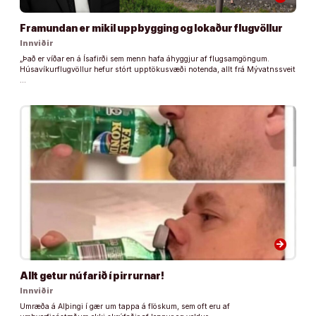
Framundan er mikil uppbygging og lokaður flugvöllur
Innviðir
„Það er víðar en á Ísafirði sem menn hafa áhyggjur af flugsamgöngum.
Húsavíkurflugvöllur hefur stórt upptökusvæði notenda, allt frá Mývatnssveit
…
arrow_forward
Allt getur nú farið í pirrurnar!
Innviðir
Umræða á Alþingi í gær um tappa á flöskum, sem oft eru af