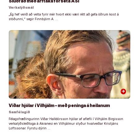
Slúðrað með arftaka forseta ASÍ
Verkalýðsmál
„Ég hef verið að velta fyrir mér hvort ekki væri rétt að gefa öðrum kost á
stöðunni,“ segir Finnbjörn A. …
arrow_forward
Viðar hjólar í Vilhjálm – með peninga á heilanum
Samfélagið
Félagsfræðingurinn Viðar Halldórsson hjólar af aflefli í Vilhjálm Birgisson
verkalýðsleiðtoga á Akranesi en Vilhjálmur styður hvalveiðar Kristjáns
Loftssonar. Fyrstu dýrin …