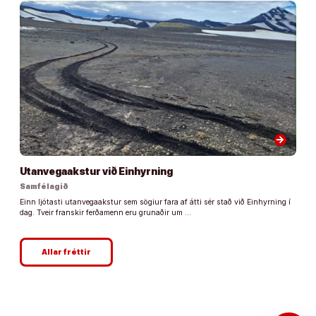
arrow_forward
Utanvegaakstur við Einhyrning
Samfélagið
Einn ljótasti utanvegaakstur sem sögiur fara af átti sér stað við Einhyrning í
dag. Tveir franskir ferðamenn eru grunaðir um …
Allar fréttir