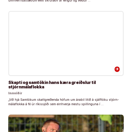
umhverfisástæðum ekki skrúfaðir af lengur og veldur …
arrow_forward
Skapti og samtökin hans kæra greiðslur til
stjórnmálaflokka
Innviðir
„Við hjá Sam­tök­um skatt­greiðenda höf­um um ára­bil litið á sjálf­töku stjórn­
mála­flokka á fé úr rík­is­sjóði sem ein­hverja mestu spill­ing­una í …