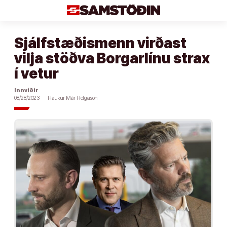
Áfram
að
efni
Sjálfstæðismenn virðast
vilja stöðva Borgarlínu strax
í vetur
Innviðir
08/28/2023
Haukur Már Helgason