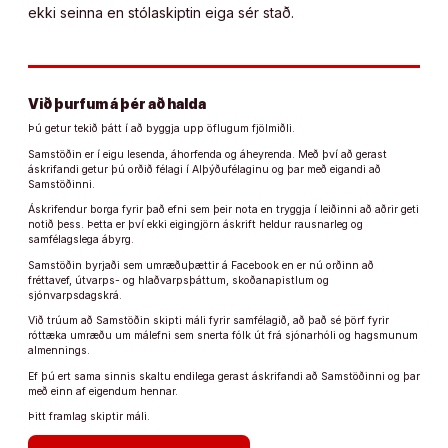
ekki seinna en stólaskiptin eiga sér stað.
Við þurfum á þér að halda
Þú getur tekið þátt í að byggja upp öflugum fjölmiðli.
Samstöðin er í eigu lesenda, áhorfenda og áheyrenda. Með því að gerast
áskrifandi getur þú orðið félagi í Alþýðufélaginu og þar með eigandi að
Samstöðinni.
Áskrifendur borga fyrir það efni sem þeir nota en tryggja í leiðinni að aðrir geti
notið þess. Þetta er því ekki eigingjörn áskrift heldur rausnarleg og
samfélagslega ábyrg.
Samstöðin byrjaði sem umræðuþættir á Facebook en er nú orðinn að
fréttavef, útvarps- og hlaðvarpsþáttum, skoðanapistlum og
sjónvarpsdagskrá.
Við trúum að Samstöðin skipti máli fyrir samfélagið, að það sé þörf fyrir
róttæka umræðu um málefni sem snerta fólk út frá sjónarhóli og hagsmunum
almennings.
Ef þú ert sama sinnis skaltu endilega gerast áskrifandi að Samstöðinni og þar
með einn af eigendum hennar.
Þitt framlag skiptir máli.