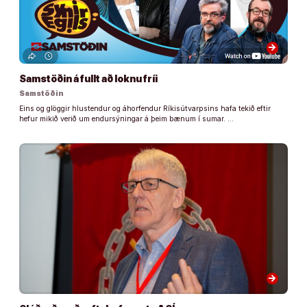
arrow_forward
Samstöðin á fullt að loknu fríi
Samstöðin
Eins og glöggir hlustendur og áhorfendur Ríkisútvarpsins hafa tekið eftir
hefur mikið verið um endursýningar á þeim bænum í sumar. …
arrow_forward