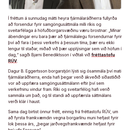
Í fréttum á sunnudag mátti heyra fjármálaráðherra fullyrða
að forsendur fyrir samgöngusáttmála milli ríkis og
sveitarfélaga á höfuðborgarsvæðinu væru brostnar: „Mínar
ábendingar eru bara þær að fjármálalegu forsendurnar fyrir
því að fara í þessi verkefni á þessum tíma, þær eru ekki
lengur til staðar, miðað við þær upplýsingar sem við höfum í
dag,“ sagði Bjarni Benediktsson í viðtali við
fréttastofu
RÚV
.
Dagur B. Eggertsson borgarstjóri lýsti sig ósammála því mati
fjármálaráðherra, enda hafi þegar verið ákveðið síðastliðið
vor að uppfæra samgöngusáttmálann eftir því sem
verkefninu vindur fram. Ríki og sveitarfélög hafi verið
sammála um það, og til standi að uppfærsla sáttmálans
verði klár í haust.
Sama dag birtist önnur frétt, einnig frá fréttastofu RÚV, um
að fyrsta framkvæmdin vegna borgarlínu muni hefjast fyrir
lok þessa árs, „þegar jarðvegsframkvæmdir hefjast fyrir
brú yfir Fossvog“.