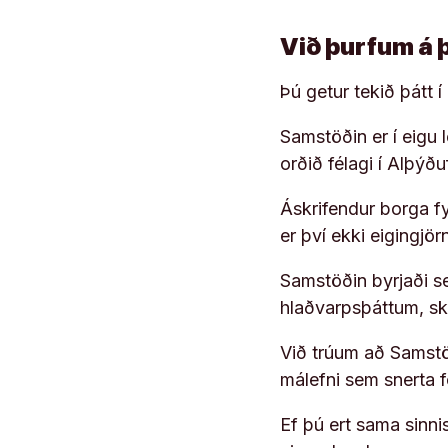
Við þurfum á 
Þú getur tekið þátt 
Samstöðin er í eigu
orðið félagi í Alþýð
Áskrifendur borga fyr
er því ekki eigingjö
Samstöðin byrjaði s
hlaðvarpsþáttum, s
Við trúum að Samstöð
málefni sem snerta 
Ef þú ert sama sinni