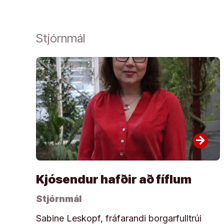
Stjórnmál
arrow_forward
Kjósendur hafðir að fíflum
Stjórnmál
Sabine Leskopf, fráfarandi borgarfulltrúi