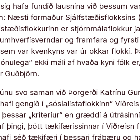
 sig hafa fundið lausnina við þessum va
n: Næsti formaður Sjálfstæðisflokksins 
lfstæðisflokkurinn er stjórnmálaflokkur ja
umhverfisverndar og framfara og fyrst
sem var kvenkyns var úr okkar flokki. Þ
ónulega“ ekki máli af hvaða kyni fólk er,
ir Guðbjörn.
únu svo saman við Þorgerði Katrínu Gu
afi gengið í „sósíalistaflokkinn“ Viðrei
i þessar „kríteríur“ en græddi á útrásinni
f þingi, þótt tækifærissinnar í Viðreisn 
hafi séð tækifæri í þessari frábæru og h