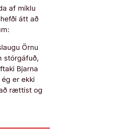
nda af miklu
 hefði átt að
um:
Áslaugu Örnu
n stórgáfuð,
taki Bjarna
 ég er ekki
að rættist og