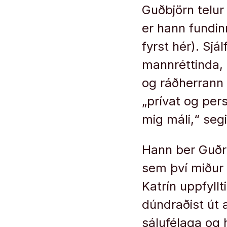
Guðbjörn telur
er hann fundin
fyrst hér). Sjá
mannréttinda, 
og ráðherrann 
„prívat og pers
mig máli,“ seg
Hann ber Guðr
sem því miður h
Katrín uppfyllt
dúndraðist út a
sálufélaga og 