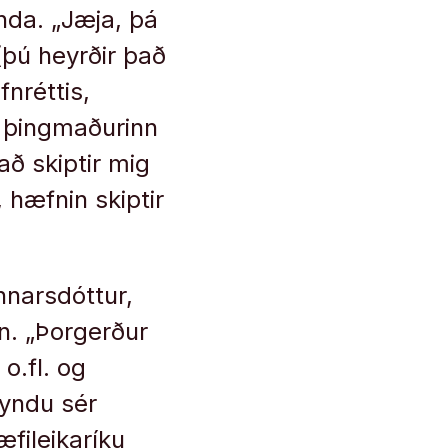
nda. „Jæja, þá
(þú heyrðir það
fnréttis,
i þingmaðurinn
að skiptir mig
 hæfnin skiptir
nnarsdóttur,
sn. „Þorgerður
 o.fl. og
fyndu sér
æfileikaríku