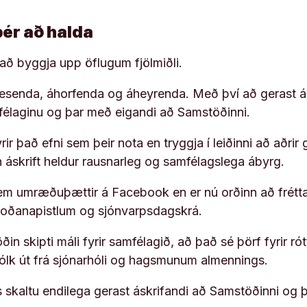
þér að halda
í að byggja upp öflugum fjölmiðli.
 lesenda, áhorfenda og áheyrenda. Með því að gerast á
ufélaginu og þar með eigandi að Samstöðinni.
ir það efni sem þeir nota en tryggja í leiðinni að aðrir 
rn áskrift heldur rausnarleg og samfélagslega ábyrg.
em umræðuþættir á Facebook en er nú orðinn að frétta
koðanapistlum og sjónvarpsdagskrá.
in skipti máli fyrir samfélagið, að það sé þörf fyrir
fólk út frá sjónarhóli og hagsmunum almennings.
s skaltu endilega gerast áskrifandi að Samstöðinni og 