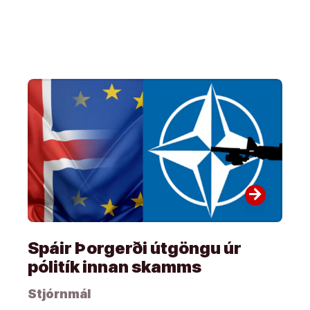
arrow_forward
Spáir Þorgerði útgöngu úr
pólitík innan skamms
Stjórnmál