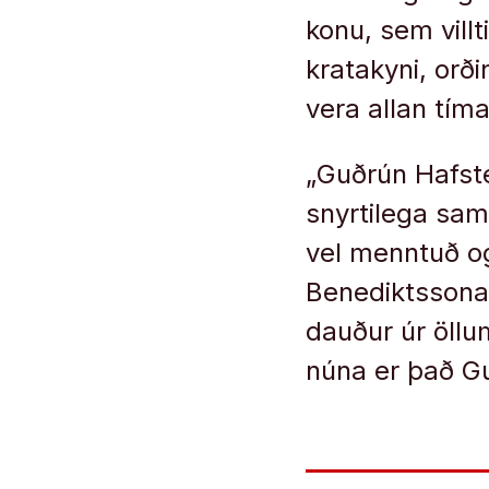
konu, sem villt
kratakyni, orði
vera allan tím
„Guðrún Hafste
snyrtilega sama
vel menntuð og
Benediktssonar
dauður úr öllu
núna er það Gu