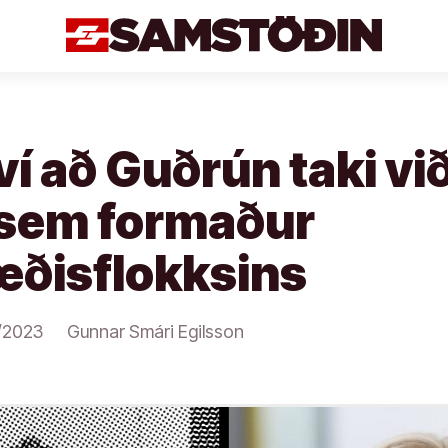
ví að Guðrún taki við
 sem formaður
æðisflokksins
/2023
Gunnar Smári Egilsson