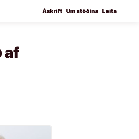
Áskrift
Um stöðina
Leita
 af