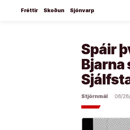
Áfram
Fréttir
Skoðun
Sjónvarp
að
efni
Spáir þ
Bjarna
Sjálfst
Stjórnmál
08/28