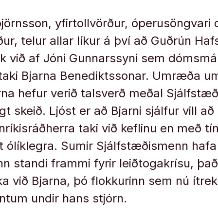
örnsson, yfirtollvörður, óperusöngvari 
r, telur allar líkur á því að Guðrún Hafs
ók við af Jóni Gunnarssyni sem dómsmá
ftaki Bjarna Benediktssonar. Umræða u
arna hefur verið talsverð meðal Sjálfst
 skeið. Ljóst er að Bjarni sjálfur vill a
anríkisráðherra taki við keflinu en með 
lt ólíklegra. Sumir Sjálfstæðismenn hafa 
nn standi frammi fyrir leiðtogakrísu, þa
aka við Bjarna, þó flokkurinn sem nú ítr
ntum undir hans stjórn.