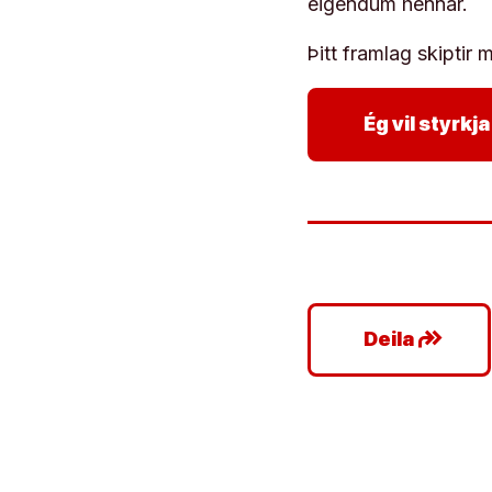
eigendum hennar.
Þitt framlag skiptir m
Ég vil styrk
google_plus_reshare
Deila