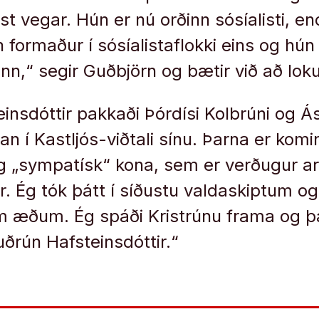
ist vegar. Hún er nú orðinn sósíalisti, e
n formaður í sósíalistaflokki eins og hún
ann,“ segir Guðbjörn og bætir við að lok
insdóttir pakkaði Þórdísi Kolbrúni og 
n í Kastljós-viðtali sínu. Þarna er komi
 „sympatísk“ kona, sem er verðugur arf
. Ég tók þátt í síðustu valdaskiptum og
m æðum. Ég spáði Kristrúnu frama og þ
ðrún Hafsteinsdóttir.“