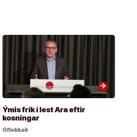
arrow_forward
Ýmis frík í lest Ara eftir
kosningar
Óflokkað