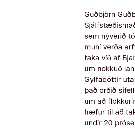
Guðbjörn Guðbj
Sjálfstæðismaðu
sem nýverið t
muni verða ar
taka við af Bj
um nokkuð langt
Gylfadóttir ut
það orðið sífel
um að flokkuri
hæfur til að t
undir 20 próse