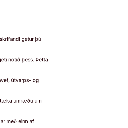
skrifandi getur þú
geti notið þess. Þetta
vef, útvarps- og
 róttæka umræðu um
þar með einn af