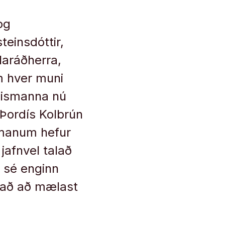
og
teinsdóttir,
laráðherra,
m hver muni
æðismanna nú
ð Þordís Kolbrún
tímanum hefur
jafnvel talað
ð sé enginn
ekað að mælast