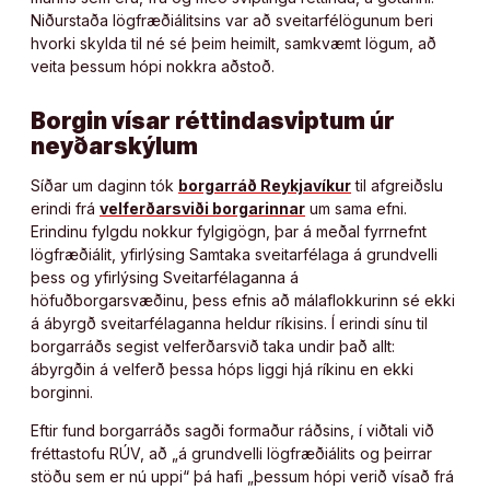
Niðurstaða lögfræðiálitsins var að sveitarfélögunum beri
hvorki skylda til né sé þeim heimilt, samkvæmt lögum, að
veita þessum hópi nokkra aðstoð.
Borgin vísar réttindasviptum úr
neyðarskýlum
Síðar um daginn tók
borgarráð Reykjavíkur
til afgreiðslu
erindi frá
velferðarsviði borgarinnar
um sama efni.
Erindinu fylgdu nokkur fylgigögn, þar á meðal fyrrnefnt
lögfræðiálit, yfirlýsing Samtaka sveitarfélaga á grundvelli
þess og yfirlýsing Sveitarfélaganna á
höfuðborgarsvæðinu, þess efnis að málaflokkurinn sé ekki
á ábyrgð sveitarfélaganna heldur ríkisins. Í erindi sínu til
borgarráðs segist velferðarsvið taka undir það allt:
ábyrgðin á velferð þessa hóps liggi hjá ríkinu en ekki
borginni.
Eftir fund borgarráðs sagði formaður ráðsins, í viðtali við
fréttastofu RÚV, að „á grundvelli lögfræðiálits og þeirrar
stöðu sem er nú uppi“ þá hafi „þessum hópi verið vísað frá