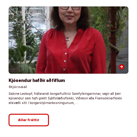
arrow_forward
Kjósendur hafðir að fíflum
Stjórnmál
Sabine Leskopf, fráfarandi borgarfulltrúi Samfylkingarinnar, segir að þeir
kjósendur sem hafi greitt Sjálfstæðisflokki, Viðreisn eða Framsóknarflokki
atkvæði sitt í borgarstjórnarkosningunum, …
Allar fréttir