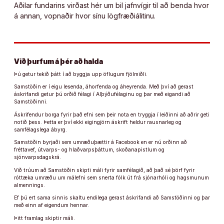
Aðilar fundarins virðast hér um bil jafnvígir til að benda hvor
á annan, vopnaðir hvor sínu lögfræðiálitinu.
Við þurfum á þér að halda
Þú getur tekið þátt í að byggja upp öflugum fjölmiðli.
Samstöðin er í eigu lesenda, áhorfenda og áheyrenda. Með því að gerast
áskrifandi getur þú orðið félagi í Alþýðufélaginu og þar með eigandi að
Samstöðinni.
Áskrifendur borga fyrir það efni sem þeir nota en tryggja í leiðinni að aðrir geti
notið þess. Þetta er því ekki eigingjörn áskrift heldur rausnarleg og
samfélagslega ábyrg.
Samstöðin byrjaði sem umræðuþættir á Facebook en er nú orðinn að
fréttavef, útvarps- og hlaðvarpsþáttum, skoðanapistlum og
sjónvarpsdagskrá.
Við trúum að Samstöðin skipti máli fyrir samfélagið, að það sé þörf fyrir
róttæka umræðu um málefni sem snerta fólk út frá sjónarhóli og hagsmunum
almennings.
Ef þú ert sama sinnis skaltu endilega gerast áskrifandi að Samstöðinni og þar
með einn af eigendum hennar.
Þitt framlag skiptir máli.