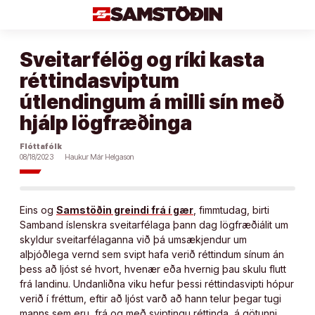
Áfram
að
efni
Sveitarfélög og ríki kasta
réttindasviptum
útlendingum á milli sín með
hjálp lögfræðinga
Flóttafólk
08/18/2023
Haukur Már Helgason
Eins og
Samstöðin greindi frá í gær
, fimmtudag, birti
Samband íslenskra sveitarfélaga þann dag lögfræðiálit um
skyldur sveitarfélaganna við þá umsækjendur um
alþjóðlega vernd sem svipt hafa verið réttindum sínum án
þess að ljóst sé hvort, hvenær eða hvernig þau skulu flutt
frá landinu. Undanliðna viku hefur þessi réttindasvipti hópur
verið í fréttum, eftir að ljóst varð að hann telur þegar tugi
manns sem eru, frá og með sviptingu réttinda, á götunni.