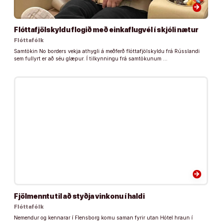
arrow_forward
Flóttafjölskyldu flogið með einkaflugvél í skjóli nætur
Flóttafólk
Samtökin No borders vekja athygli á meðferð flóttafjölskyldu frá Rússlandi
sem fullyrt er að séu glæpur. Í tilkynningu frá samtökunum …
arrow_forward
Fjölmenntu til að styðja vinkonu í haldi
Flóttafólk
Nemendur og kennarar í Flensborg komu saman fyrir utan Hótel hraun í