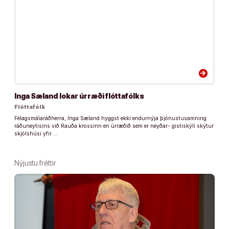
arrow_forward
Inga Sæland lokar úrræði flóttafólks
Flóttafólk
Félagsmálaráðherra, Inga Sæland hyggst ekki endurnýja þjónustusamning
ráðuneytisins við Rauða krossinn en úrræðið sem er neyðar- gistiskýli skýtur
skjólshúsi yfir …
Nýjustu fréttir