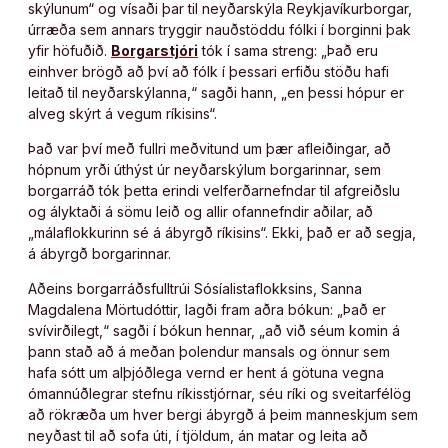
skýlunum“ og vísaði þar til neyðarskýla Reykjavíkurborgar,
úrræða sem annars tryggir nauðstöddu fólki í borginni þak
yfir höfuðið.
Borgarstjóri
tók í sama streng: „Það eru
einhver brögð að því að fólk í þessari erfiðu stöðu hafi
leitað til neyðarskýlanna,“ sagði hann, „en þessi hópur er
alveg skýrt á vegum ríkisins“.
Það var því með fullri meðvitund um þær afleiðingar, að
hópnum yrði úthýst úr neyðarskýlum borgarinnar, sem
borgarráð tók þetta erindi velferðarnefndar til afgreiðslu
og ályktaði á sömu leið og allir ofannefndir aðilar, að
„málaflokkurinn sé á ábyrgð ríkisins“. Ekki, það er að segja,
á ábyrgð borgarinnar.
Aðeins borgarráðsfulltrúi Sósíalistaflokksins, Sanna
Magdalena Mörtudóttir, lagði fram aðra bókun: „Það er
svívirðilegt,“ sagði í bókun hennar, „að við séum komin á
þann stað að á meðan þolendur mansals og önnur sem
hafa sótt um alþjóðlega vernd er hent á götuna vegna
ómannúðlegrar stefnu ríkisstjórnar, séu ríki og sveitarfélög
að rökræða um hver bergi ábyrgð á þeim manneskjum sem
neyðast til að sofa úti, í tjöldum, án matar og leita að