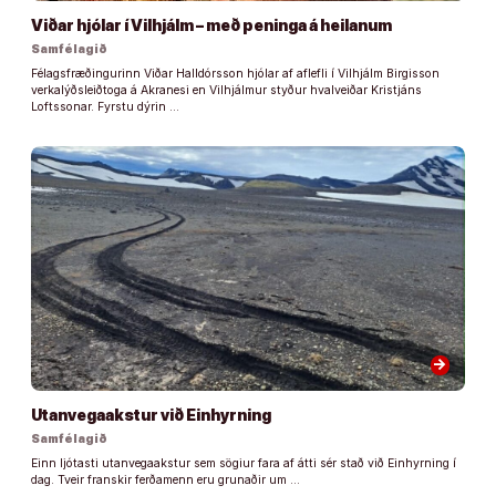
Viðar hjólar í Vilhjálm – með peninga á heilanum
Samfélagið
Félagsfræðingurinn Viðar Halldórsson hjólar af aflefli í Vilhjálm Birgisson
verkalýðsleiðtoga á Akranesi en Vilhjálmur styður hvalveiðar Kristjáns
Loftssonar. Fyrstu dýrin …
arrow_forward
Utanvegaakstur við Einhyrning
Samfélagið
Einn ljótasti utanvegaakstur sem sögiur fara af átti sér stað við Einhyrning í
dag. Tveir franskir ferðamenn eru grunaðir um …