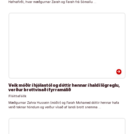
Hafnafirði, hvar mæðgurnar Zarah og Farah frá Sómalíu …
arrow_forward
Veik móðir í hjólastól og dóttir hennar í haldi lögreglu,
verður brottvísað í fyrramálið
Flóttafólk
Mæðgurnar Zahra Hussein (móðir) og Farah Mohamed dóttir hennar hafa
verið teknar höndum og verður vísað af landi brott snemma …