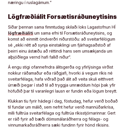
næringu í ruslagámum.“
Lögfræðiálit Forsætisráðuneytisins
Síðar þennan sama fimmtudag skilaði loks Lagastofnun HÍ
lögfræðiáliti
um sama efni til Forsætisráðuneytisins, og
komst að einmitt öndverðri niðurstöðu: að sveitarfélögum
sé „ekki rétt að synja einstaklingi um fjárhagsaðstoð af
þeirri einu ástæðu að réttindi hans sem umsækjanda um
alþjóðlega vernd hafi fallið niður“.
Á engu stigi ofannefndra álitsgerða og yfirlýsinga virðist
nokkur ráðamaður eða ráðgjafi, hvorki á vegum ríkis né
sveitarfélaga, hafa viðrað það álit að veita skuli eitthvert
úrræði þegar í stað til að tryggja umræddum hópi þak yfir
höfuðið þar til varanlegri lausn er fundin eða lögum breytt.
Klukkan tíu fyrir hádegi í dag, föstudag, hefur verið boðað
til fundar um málið, sem nefnt hefur verið mannúðarkrísa,
milli fulltrúa sveitarfélaga og fulltrúa ríkisstjórnarinnar. Gert
er ráð fyrir að bæði dómsmálaráðherra og félags- og
vinnumarkaðsráðherra sæki fundinn fyrir hönd ríkisins.