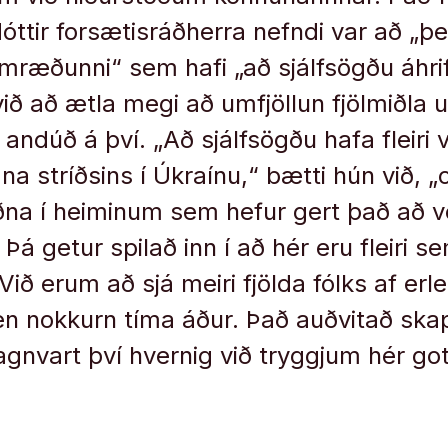
óttir forsætisráðherra nefndi var að „þe
umræðunni“ sem hafi „að sjálfsögðu áhrif“
 við að ætla megi að umfjöllun fjölmiðla
i andúð á því. „Að sjálfsögðu hafa fleiri
gna stríðsins í Úkraínu,“ bætti hún við, 
na í heiminum sem hefur gert það að ve
. Þá getur spilað inn í að hér eru fleiri 
 Við erum að sjá meiri fjölda fólks af e
en nokkurn tíma áður. Það auðvitað ska
agnvart því hvernig við tryggjum hér go