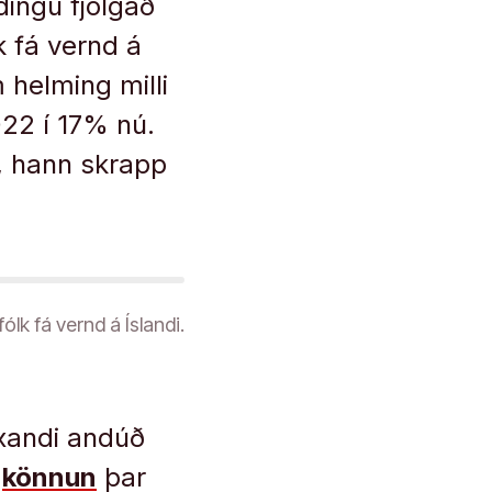
ingu fjölgað
k fá vernd á
helming milli
022 í 17% nú.
, hann skrapp
fólk fá vernd á Íslandi.
vaxandi andúð
a
könnun
þar