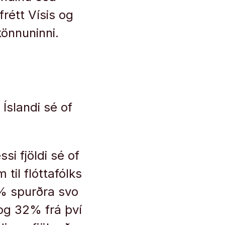
frétt Vísis og
önnuninni.
 Íslandi sé of
ssi fjöldi sé of
til flóttafólks
7% spurðra svo
% og 32% frá því