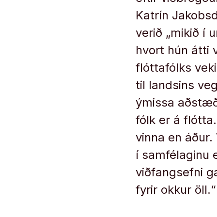
Katrín Jakobsd
verið „mikið í 
hvort hún átti
flóttafólks vek
til landsins ve
ýmissa aðstæð
fólk er á flótta
vinna en áður.
í samfélaginu 
viðfangsefni g
fyrir okkur öll.“