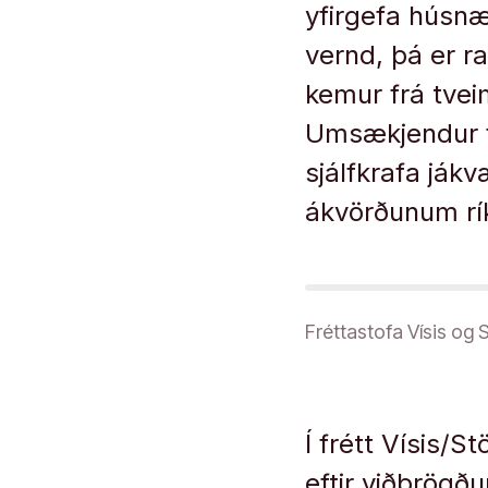
yfirgefa húsnæ
vernd, þá er ra
kemur frá tvei
Umsækjendur f
sjálfkrafa já
ákvörðunum rík
Fréttastofa Vísis og
Í frétt Vísis/S
eftir viðbrögð