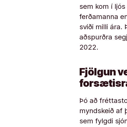
sem kom í ljós 
ferðamanna en 
sviði milli ára
aðspurðra segj
2022.
Fjölgun v
forsætis
Þó að fréttasto
myndskeið af 
sem fylgdi sjón