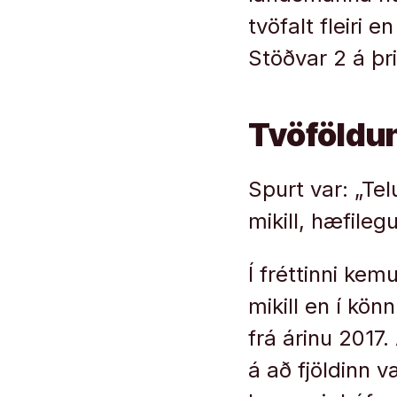
tvöfalt fleiri 
Stöðvar 2 á þr
Tvöföldu
Spurt var: „Tel
mikill, hæfilegu
Í fréttinni kemu
mikill en í kön
frá árinu 2017.
á að fjöldinn v