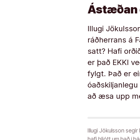
Ástæðan e
Illugi Jökulss
ráðherrans á F
satt? Hafi orði
er það EKKI v
fylgt. Það er 
óaðskiljanlegu
að æsa upp meir
Illugi Jökulsson segir
hafi hljótt um það í þ