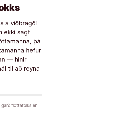
lokks
s á viðbragði
n ekki sagt
flóttamanna, þá
ttamanna hefur
nn — hinir
l til að reyna
í garð flóttafólks en