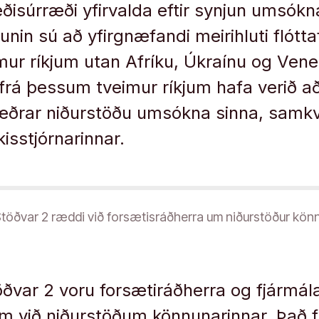
ðisúrræði yfirvalda eftir synjun umsókn
unin sú að yfirgnæfandi meirihluti flótta
mur ríkjum utan Afríku, Úkraínu og Vene
rá þessum tveimur ríkjum hafa verið að
kvæðrar niðurstöðu umsókna sinna, sam
isstjórnarinnar.
 Stöðvar 2 ræddi við forsætisráðherra um niðurstöður kön
töðvar 2 voru forsætiráðherra og fjármál
um við niðurstöðum könnunarinnar. Það 