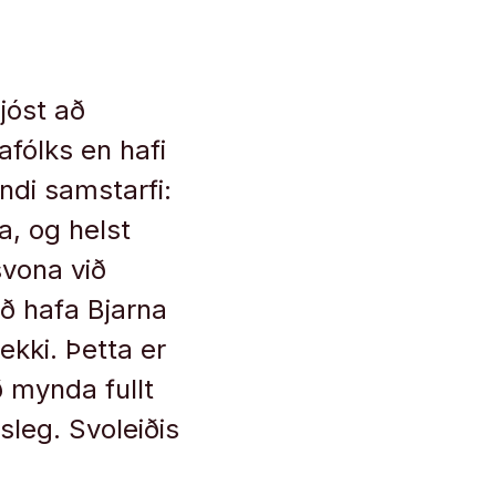
ljóst að
afólks en hafi
di samstarfi:
a, og helst
svona við
ð hafa Bjarna
ekki. Þetta er
ð mynda fullt
leg. Svoleiðis