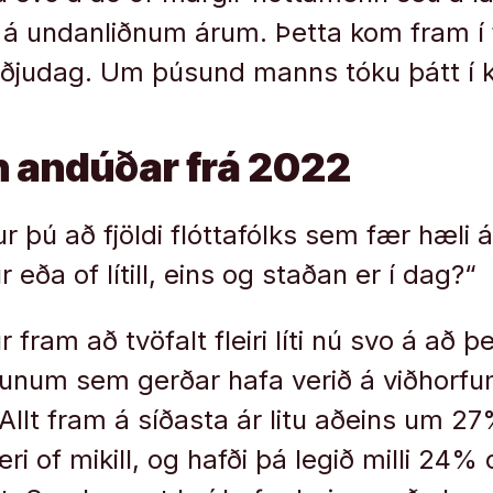
en á undanliðnum árum. Þetta kom fram í 
iðjudag. Um þúsund manns tóku þátt í k
n andúðar frá 2022
ur þú að fjöldi flóttafólks sem fær hæli á
r eða of lítill, eins og staðan er í dag?“
r fram að tvöfalt fleiri líti nú svo á að þe
nunum sem gerðar hafa verið á viðhorfum 
 Allt fram á síðasta ár litu aðeins um 2
æri of mikill, og hafði þá legið milli 24