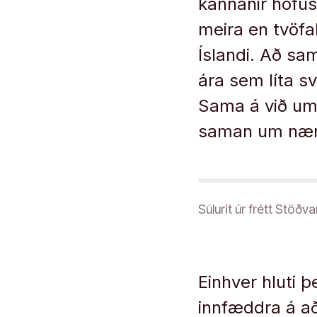
kannanir hófu
meira en tvöfal
Íslandi. Að s
ára sem líta sv
Sama á við um 
saman um nær þ
Súlurit úr frétt Stöðva
Einhver hluti þ
innfæddra á aðk