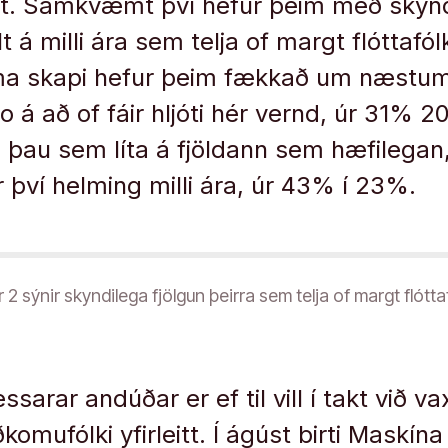
st. Samkvæmt því hefur þeim með skynd
t á milli ára sem telja of margt flóttafól
ama skapi hefur þeim fækkað um næstum 
o á að of fáir hljóti hér vernd, úr 31% 2
þau sem líta á fjöldann sem hæfilegan
ví helming milli ára, úr 43% í 23%.
r 2 sýnir skyndilega fjölgun þeirra sem telja of margt flótta
essarar andúðar er ef til vill í takt við 
omufólki yfirleitt. Í ágúst birti Maskín