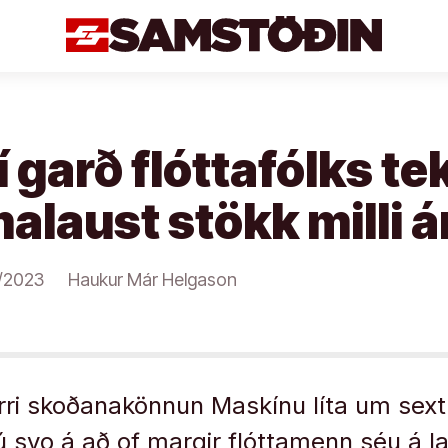
 garð flóttafólks te
laust stökk milli á
/2023
Haukur Már Helgason
i skoðanakönnun Maskínu líta um sext
svo á að of margir flóttamenn séu á l