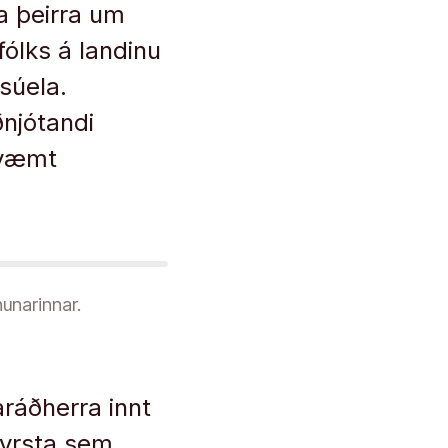
a þeirra um
fólks á landinu
súela.
njótandi
kvæmt
nunarinnar.
aráðherra innt
fyrsta sem