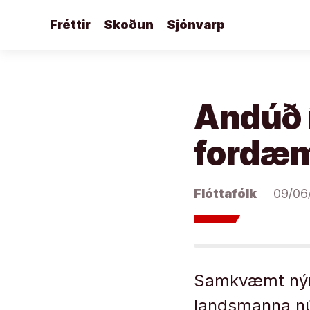
Áfram
Fréttir
Skoðun
Sjónvarp
að
efni
Andúð í
fordæma
Flóttafólk
09/06
Samkvæmt nýrr
landsmanna nú 