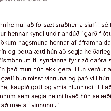
 ennfremur að forsætisráðherra sjálfri sé 
ur hennar kyndi undir andúð í garð flótt
í sökum hagsmuna hennar af áframhaldan
rín og þetta ætti hún að segja heiðarleg
ðismönnum til syndanna fyrir að daðra 
n það mun hún ekki gera. Hún verður a
gæti hún misst vinnuna og það vill hún 
na, kaupið gott og ýmis hlunnindi. Til a
nnum sem segja henni hvað hún sé æðis
t að mæta í vinnunni.“