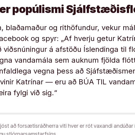
r popúlismi Sjálfstæðisf
on, blaðamaður og rithöfundur, vekur mál
acebook og spyr: „Af hverju getur Katrí
ð viðsnúningur á afstöðu Íslendinga til 
egna vandamála sem auknum fjölda fló
einfaldlega vegna þess að Sjáfstæðisme
 vinir Katrínar — eru að BÚA TIL vandamá
a fylgi við sig.“
 ljóst að forsætisráðherra viti hver er rót vaxandi andúðar 
águ stjórnarsamstarfsins.