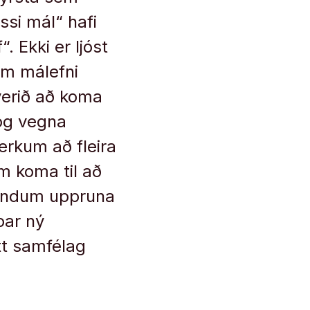
ssi mál“ hafi
. Ekki er ljóst
 um málefni
 verið að koma
„og vegna
rkum að fleira
sem koma til að
rlendum uppruna
par ný
tt samfélag