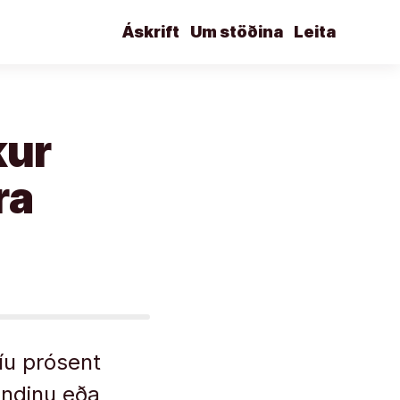
Áskrift
Um stöðina
Leita
kur
ra
íu prósent
andinu eða