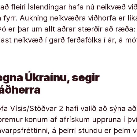
að fleiri Íslendingar hafa nú neikvæð viðh
fyrr. Aukning neikvæðra viðhorfa er lík
. Þó er þar um allt aðrar stærðir að ræð
ast neikvæð í garð ferðafólks í ár, á mó
egna Úkraínu, segir
ráðherra
fa Vísis/Stöðvar 2 hafi valið að sýna að
þremur konum af afrískum uppruna í þv
varpsfréttinni, á þeirri stundu er þeim 