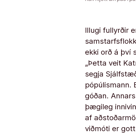
Illugi fullyrðir
samstarfsflokk
ekki orð á þv
„Þetta veit Kat
segja Sjálfstæ
pópúlismann. E
góðan. Annars 
þægileg innivin
af aðstoðarmö
viðmóti er got