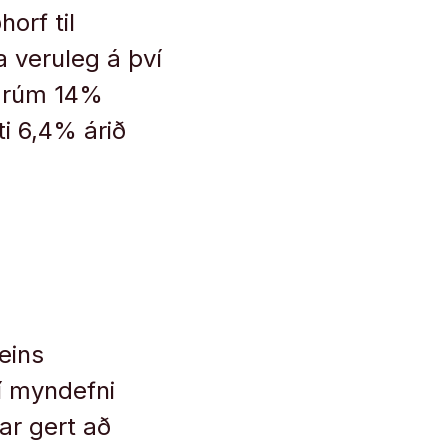
orf til
a veruleg á því
a: rúm 14%
ti 6,4% árið
eins
í myndefni
var gert að