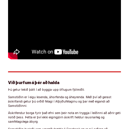
Við þurfum á þér að halda
Þú getur tekið þátt í að byggja upp öflugum fjölmiðli.
Samstöðin er í eigu lesenda, áhorfenda og áheyrenda. Með því að gerast
áskrifandi getur þú orðið félagi í Alþýðufélaginu og þar með eigandi að
Samstöðinni.
Áskrifendur borga fyrir það efni sem þeir nota en tryggja í leiðinni að aðrir geti
notið þess. Þetta er því ekki eigingjörn áskrift heldur rausnarleg og
samfélagslega ábyrg.