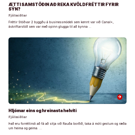
ÆTTI SAMSTÖÐIN AÐ REKA KVÖLDFRÉTTIR FYRIR
SÝN?
Fjölmiðlar
Fréttir Stöðvar 2 byggðu á businessmódeli sem kennt var við Canal+,
áskriftarstöð sem var með opinn glugga til að kynna …
arrow_forward
Hljómar eins og hreinasta helvíti
Fjölmiðlar
Það eru forréttindi að fá að sitja við Rauða borðið, taka á móti gestum og ræða
um heima og geima. …