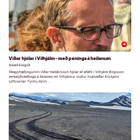
arrow_forward
Viðar hjólar í Vilhjálm – með peninga á heilanum
Samfélagið
Félagsfræðingurinn Viðar Halldórsson hjólar af aflefli í Vilhjálm Birgisson
verkalýðsleiðtoga á Akranesi en Vilhjálmur styður hvalveiðar Kristjáns
Loftssonar. Fyrstu dýrin …