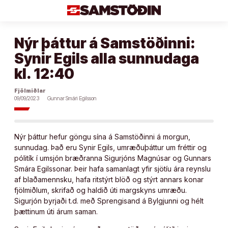
Áfram
að
efni
Nýr þáttur á Samstöðinni:
Synir Egils alla sunnudaga
kl. 12:40
Fjölmiðlar
09/09/2023
Gunnar Smári Egilsson
Nýr þáttur hefur göngu sína á Samstöðinni á morgun,
sunnudag. Það eru Synir Egils, umræðuþáttur um fréttir og
pólitík í umsjón bræðranna Sigurjóns Magnúsar og Gunnars
Smára Egilssonar. Þeir hafa samanlagt yfir sjötíu ára reynslu
af blaðamennsku, hafa ritstýrt blöð og stýrt annars konar
fjölmiðlum, skrifað og haldið úti margskyns umræðu.
Sigurjón byrjaði t.d. með Sprengisand á Bylgjunni og hélt
þættinum úti árum saman.