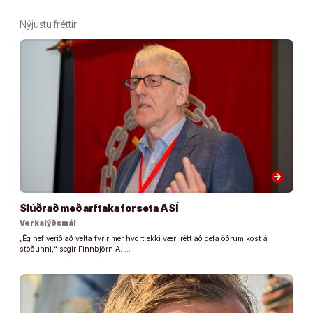
Nýjustu fréttir
arrow_forward
Slúðrað með arftaka forseta ASÍ
Verkalýðsmál
„Ég hef verið að velta fyrir mér hvort ekki væri rétt að gefa öðrum kost á
stöðunni,“ segir Finnbjörn A. …