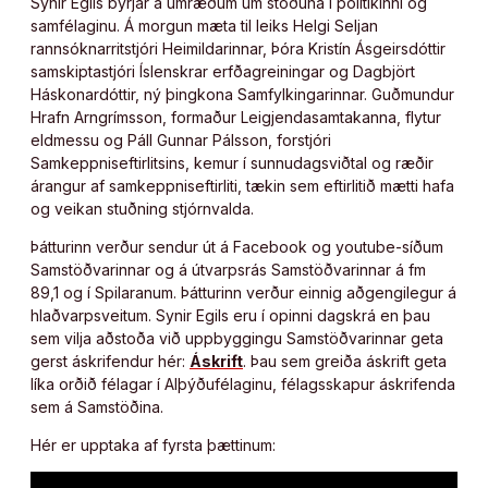
Synir Egils byrjar á umræðum um stöðuna í pólitíkinni og
samfélaginu. Á morgun mæta til leiks Helgi Seljan
rannsóknarritstjóri Heimildarinnar, Þóra Kristín Ásgeirsdóttir
samskiptastjóri Íslenskrar erfðagreiningar og Dagbjört
Háskonardóttir, ný þingkona Samfylkingarinnar. Guðmundur
Hrafn Arngrímsson, formaður Leigjendasamtakanna, flytur
eldmessu og Páll Gunnar Pálsson, forstjóri
Samkeppniseftirlitsins, kemur í sunnudagsviðtal og ræðir
árangur af samkeppniseftirliti, tækin sem eftirlitið mætti hafa
og veikan stuðning stjórnvalda.
Þátturinn verður sendur út á Facebook og youtube-síðum
Samstöðvarinnar og á útvarpsrás Samstöðvarinnar á fm
89,1 og í Spilaranum. Þátturinn verður einnig aðgengilegur á
hlaðvarpsveitum. Synir Egils eru í opinni dagskrá en þau
sem vilja aðstoða við uppbyggingu Samstöðvarinnar geta
gerst áskrifendur hér:
Áskrift
. Þau sem greiða áskrift geta
líka orðið félagar í Alþýðufélaginu, félagsskapur áskrifenda
sem á Samstöðina.
Hér er upptaka af fyrsta þættinum: