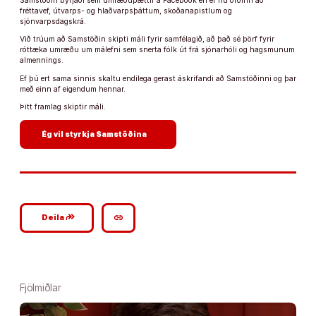
Samstöðin byrjaði sem umræðuþættir á Facebook en er nú orðinn að
fréttavef, útvarps- og hlaðvarpsþáttum, skoðanapistlum og
sjónvarpsdagskrá.
Við trúum að Samstöðin skipti máli fyrir samfélagið, að það sé þörf fyrir
róttæka umræðu um málefni sem snerta fólk út frá sjónarhóli og hagsmunum
almennings.
Ef þú ert sama sinnis skaltu endilega gerast áskrifandi að Samstöðinni og þar
með einn af eigendum hennar.
Þitt framlag skiptir máli.
arrow_forward
Ég vil styrkja Samstöðina
google_plus_reshare
link
Deila
Fjölmiðlar