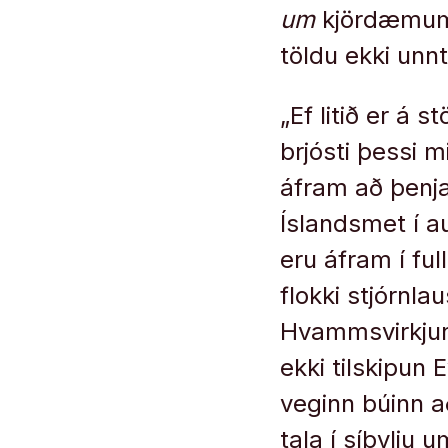
um
kjör­dæm­um
töldu ekki unnt 
„Ef litið er á s
brjósti þessi mi
áfram að þenj­a
Íslands­met í auk
eru áfram í ful
flokki stjórn­la
Hvamms­virkj­un
ekki til­skip­un 
veg­inn bú­inn a
tala í sí­bylju