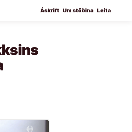
Áskrift
Um stöðina
Leita
kksins
a