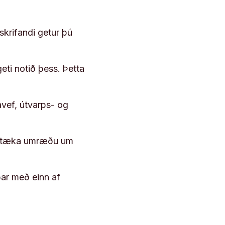
skrifandi getur þú
geti notið þess. Þetta
vef, útvarps- og
 róttæka umræðu um
þar með einn af