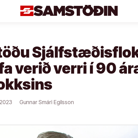
töðu Sjálfstæðisflo
a verið verri í 90 ár
lokksins
/2023
Gunnar Smári Egilsson