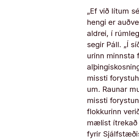
„Ef við lít­um s
hengi er auðvel
aldrei, í rúm­le
segir Páll. „Í s
ur­inn minnsta 
alþing­is­kosn­i
missti for­ystu
um. Raun­ar mu
missti for­yst­u
flokk­ur­inn ver
mæl­ist ít­reka
fyr­ir Sjálf­stæ