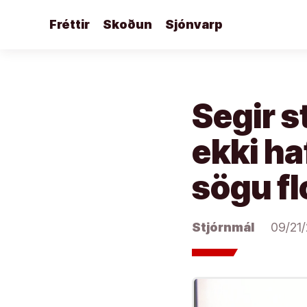
Áfram
Fréttir
Skoðun
Sjónvarp
að
efni
Segir s
ekki haf
sögu f
Stjórnmál
09/21