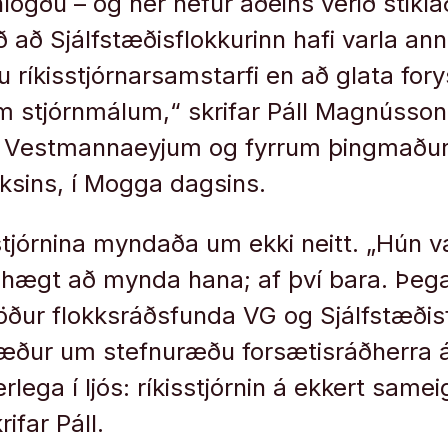
­lögðu – og hér hef­ur aðeins verið stikla
ð að Sjálf­stæðis­flokk­ur­inn hafi varla a
 rík­is­stjórn­ar­sam­starfi en að glata for­y
­um stjórn­mál­um,“ skrifar Páll Magnússon
 í Vestmannaeyjum og fyrrum þingmaðu
kksins, í Mogga dagsins.
sstjórnina myndaða um ekki neitt. „Hún va
 hægt að mynda hana; af því bara. Þegar
öður flokks­ráðsfunda VG og Sjálf­stæðis­
æður um stefnuræðu for­sæt­is­ráðherra 
lega í ljós: rík­is­stjórn­in á ekk­ert sam­eig­
rifar Páll.