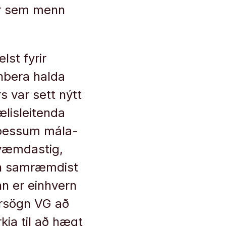
þar sem menn
lst fyr­ir
in­bera halda
rs var sett nýtt
l­is­leit­enda
í þess­um mála­
kvæmda­stig,
n sam­ræmd­ist
inn er ein­hvern
ver­sögn VG að
rkja til að hægt