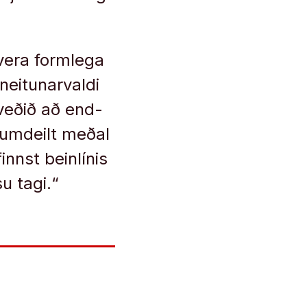
 vera form­lega
eit­un­ar­valdi
ákveðið að end­
 um­deilt meðal
nnst bein­lín­is
su tagi.“