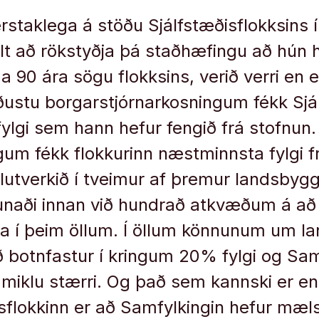
ér­stak­lega á stöðu Sjálf­stæðis­flokks­in
t að rök­styðja þá staðhæf­ingu að hún ha
ga 90 ára sögu flokks­ins, verið verri en e
íðustu borg­ar­stjórn­ar­kosn­ing­um fékk Sjá
fylgi sem hann hef­ur fengið frá stofn­un.
ng­um fékk flokk­ur­inn næst­minnsta fylgi 
­hlut­verkið í tveim­ur af þrem­ur lands­by
naði inn­an við hundrað at­kvæðum á að f
na í þeim öll­um. Í öll­um könn­un­um um la
ið botn­fast­ur í kring­um 20% fylgi og Sam­
ð miklu stærri. Og það sem kannski er enn
ðis­flokk­inn er að Sam­fylk­ing­in hef­ur mæl