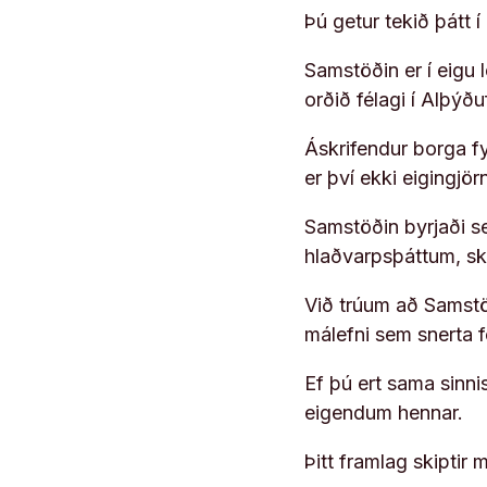
Þú getur tekið þátt 
Samstöðin er í eigu
orðið félagi í Alþýð
Áskrifendur borga fyr
er því ekki eigingjö
Samstöðin byrjaði s
hlaðvarpsþáttum, s
Við trúum að Samstöð
málefni sem snerta 
Ef þú ert sama sinni
eigendum hennar.
Þitt framlag skiptir m