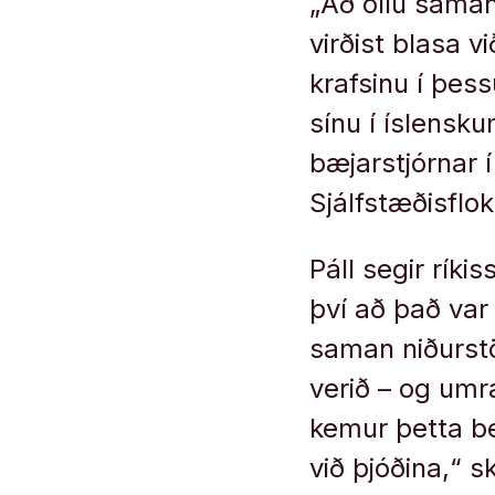
„Að öllu sam­an
virðist blasa vi
krafs­inu í þessu
sínu í ís­lensk
bæjarstjórnar
Sjálfstæðisflo
Páll segir ríki
því að það var
sam­an niður­st
verið – og umr
kem­ur þetta ber­
við þjóðina,“ sk