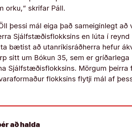
 orku,“ skrifar Páll.
Öll þessi mál eiga það sam­eig­in­legt að
rra Sjálf­stæðis­flokks­ins en lúta í reynd n
a bæt­ist að ut­an­rík­is­ráðherra hef­ur 
varp sitt um Bók­un 35, sem er gríðarlega
Sjálf­stæðis­flokks­ins. Mörg­um þeirra fi
vara­formaður flokks­ins flytji mál af þes
þér að halda