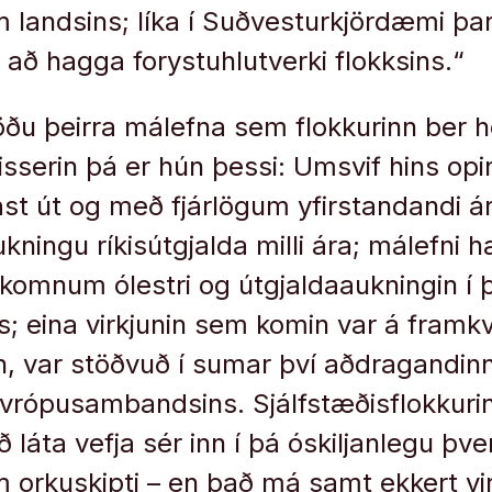
 lands­ins; líka í Suðvest­ur­kjör­dæmi 
að hagga for­ystu­hlut­verki flokks­ins.“
töðu þeirra mál­efna sem flokk­ur­inn ber he
ss­er­in þá er hún þessi: Um­svif hins op­
st út og með fjár­lög­um yf­ir­stand­andi á
n­ingu rík­is­út­gjalda milli ára; mál­efni hæ
l­komn­um ólestri og út­gjalda­aukn­ing­in 
us; eina virkj­un­in sem kom­in var á fram­
, var stöðvuð í sum­ar því aðdrag­and­in
Evr­ópu­sam­bands­ins. Sjálf­stæðis­flokk­ur­
ð láta vefja sér inn í þá óskilj­an­legu þ
 um orku­skipti – en það má samt ekk­ert vi