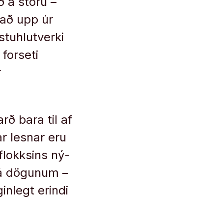
ð á stóru –
nnað upp úr
stu­hlut­verki
 forseti
r
rð bara til af
 lesn­ar eru
flokks­ins ný­
á dög­un­um –
in­legt er­indi