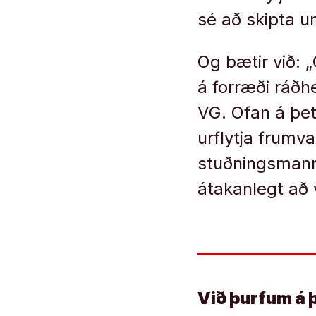
sé að skipta um
Og bætir við: „
á for­ræði ráðhe
VG. Ofan á þett
ur­flytja frum­
stuðnings­manna 
átak­an­legt að 
Við þurfum á 