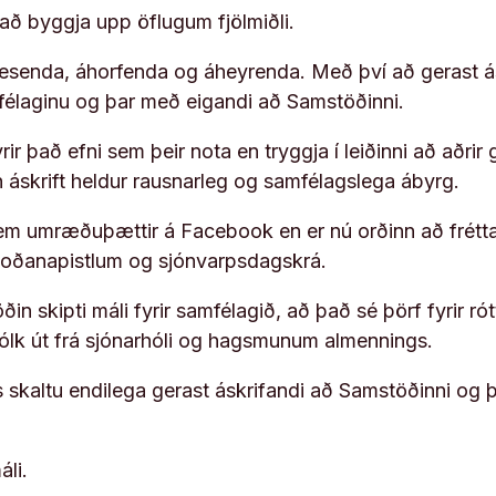
í að byggja upp öflugum fjölmiðli.
 lesenda, áhorfenda og áheyrenda. Með því að gerast á
ufélaginu og þar með eigandi að Samstöðinni.
ir það efni sem þeir nota en tryggja í leiðinni að aðrir 
rn áskrift heldur rausnarleg og samfélagslega ábyrg.
em umræðuþættir á Facebook en er nú orðinn að frétta
koðanapistlum og sjónvarpsdagskrá.
in skipti máli fyrir samfélagið, að það sé þörf fyrir
fólk út frá sjónarhóli og hagsmunum almennings.
s skaltu endilega gerast áskrifandi að Samstöðinni og 
áli.