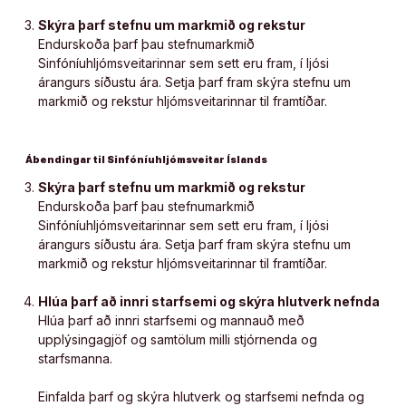
Skýra þarf stefnu um markmið og rekstur
Endurskoða þarf þau stefnumarkmið
Sinfóníuhljómsveitarinnar sem sett eru fram, í ljósi
árangurs síðustu ára. Setja þarf fram skýra stefnu um
markmið og rekstur hljómsveitarinnar til framtíðar.
Ábendingar til Sinfóníuhljómsveitar Íslands
Skýra þarf stefnu um markmið og rekstur
Endurskoða þarf þau stefnumarkmið
Sinfóníuhljómsveitarinnar sem sett eru fram, í ljósi
árangurs síðustu ára. Setja þarf fram skýra stefnu um
markmið og rekstur hljómsveitarinnar til framtíðar.
Hlúa þarf að innri starfsemi og skýra hlutverk nefnda
Hlúa þarf að innri starfsemi og mannauð með
upplýsingagjöf og samtölum milli stjórnenda og
starfsmanna.
Einfalda þarf og skýra hlutverk og starfsemi nefnda og