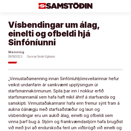
Áfram
að
efni
Vísbendingar um álag,
einelti og ofbeldi hjá
Sinfóníunni
Menning
09/18/2023
Gunnar Smári Egilsson
„Vinnustaðamenning innan Sinfóníuhljómsveitarinnar hefur
veikst undanfarin ár samkvæmt upplýsingum úr
starfsmannakönnunum. Spila þar inn í nokkur erfið
starfsmannamál sem hafa haft mikil áhrif á starfsanda og
samskipti. Vinnustaðakannanir hafa enn fremur sýnt fram á
aukna óánægju með starfsaðstæður og laun og
vísbendingar eru um aukið álag, einelti og ofbeldi sem
vinna þarf bug á. Stjórn og framkvæmdastjórn hafa brugðist
við með því að endurskoða feril um viðbrögð við einelti og