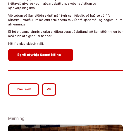
fréttavef, útvarps- og hlaðvarpsþáttum, skoðanapistlum og
sjónvarpsdagskrá.
Við trúum að Samstöðin skipti máli fyrir samfélagið, að það sé þörf fyrir
róttæka umræðu um málefni sem snerta fólk út frá sjónarhóli og hagsmunum
almennings.
Ef þú ert sama sinnis skaltu endilega gerast áskrifandi að Samstöðinni og þar
með einn af eigendum hennar.
Þitt framlag skiptir máli.
arrow_forward
Ég vil styrkja Samstöðina
google_plus_reshare
link
Deila
Menning