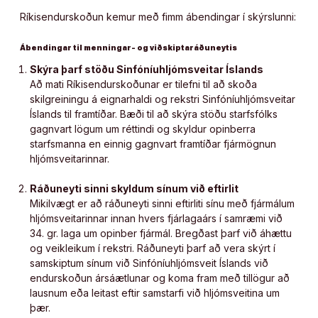
Ríkisendurskoðun kemur með fimm ábendingar í skýrslunni:
Ábendingar til menningar- og viðskiptaráðuneytis
Skýra þarf stöðu Sinfóníuhljómsveitar Íslands
Að mati Ríkisendurskoðunar er tilefni til að skoða
skilgreiningu á eignarhaldi og rekstri Sinfóníuhljómsveitar
Íslands til framtíðar. Bæði til að skýra stöðu starfsfólks
gagnvart lögum um réttindi og skyldur opinberra
starfsmanna en einnig gagnvart framtíðar fjármögnun
hljómsveitarinnar.
Ráðuneyti sinni skyldum sínum við eftirlit
Mikilvægt er að ráðuneyti sinni eftirliti sínu með fjármálum
hljómsveitarinnar innan hvers fjárlagaárs í samræmi við
34. gr. laga um opinber fjármál. Bregðast þarf við áhættu
og veikleikum í rekstri. Ráðuneyti þarf að vera skýrt í
samskiptum sínum við Sinfóníuhljómsveit Íslands við
endurskoðun ársáætlunar og koma fram með tillögur að
lausnum eða leitast eftir samstarfi við hljómsveitina um
þær.