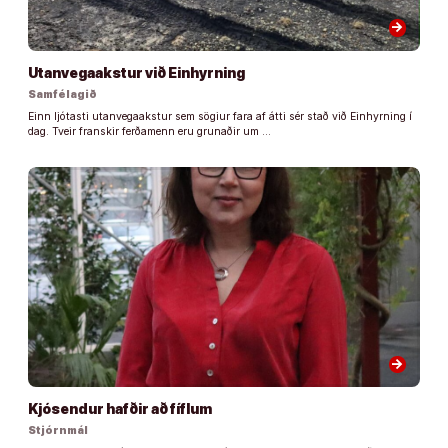
arrow_forward
Utanvegaakstur við Einhyrning
Samfélagið
Einn ljótasti utanvegaakstur sem sögiur fara af átti sér stað við Einhyrning í
dag. Tveir franskir ferðamenn eru grunaðir um …
arrow_forward
Kjósendur hafðir að fíflum
Stjórnmál