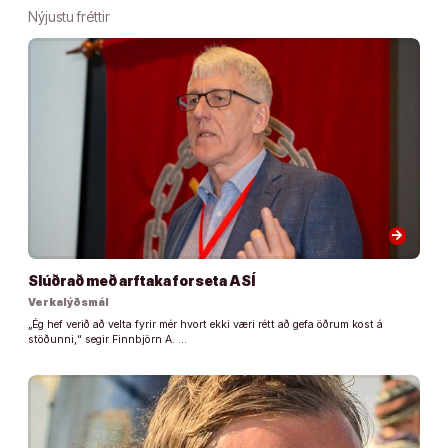
Nýjustu fréttir
arrow_forward
Slúðrað með arftaka forseta ASÍ
Verkalýðsmál
„Ég hef verið að velta fyrir mér hvort ekki væri rétt að gefa öðrum kost á
stöðunni,“ segir Finnbjörn A. …