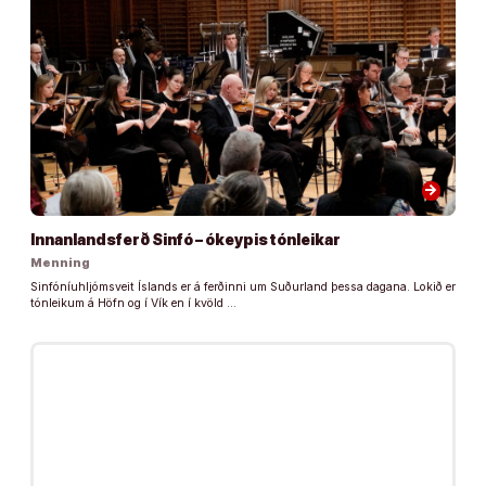
arrow_forward
Innanlandsferð Sinfó – ókeypis tónleikar
Menning
Sinfóníuhljómsveit Íslands er á ferðinni um Suðurland þessa dagana. Lokið er
tónleikum á Höfn og í Vík en í kvöld …