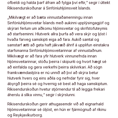
ofbeldi og halda þarf áfram að fylgja því eftir,“ segir í úttekt
Ríkisendurskoðunar á Sinfóníuhljómsveit Íslands.
„Mikilvægt er að bæta vinnustaðamenningu innan
Sinfóníuhljómsveitar Íslands með aukinni upplýsingagjöf og
skýrari ferlum um aðkomu hljómsveitar og skrifstofuteymis
að starfseminni. Hlutverk allra þurfa að vera skýr og ljóst í
hvaða farveg samskipti eiga að fara. Aukið samtal og
samstarf ætti að geta haft jákvæð áhrif á upplifun einstakra
starfsmanna Sinfóníuhljómsveitarinnar af vinnustaðnum.
Mikilvægt er að fara yfir hlutverk vinnunefnda innan
hljómsveitarinnar, stöðu þeirra í skipuriti og hvort hægt sé
að einfalda og gera verkefni þeirra skilvirkari. Að sögn
framkvæmdastjóra er nú unnið að því að skýra betur
hlutverk hvers og eins aðila og nefndar fyrir sig, hver
ábyrgð þeirra sé og hvernig sé best að haga samskiptum.
Ríkisendurskoðun hvetur stjórnendur til að leggja frekari
áherslu á slíka vinnu,“ segir í skýrslunni.
Ríkisendurskoðun gerir athugasemdir við að eignarhald
hljómsveitarinnar sé óljóst, en hún er fjármögnuð af ríkinu
og Reykjavíkurborg.