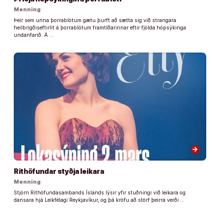
Menning
Þeir sem unna þorrablótum gætu þurft að sætta sig við strangara
heilbrigðiseftirlit á þorrablótum framtíðarinnar eftir fjölda hópsýkinga
undanfarið. Á …
arrow_forward
Rithöfundar styðja leikara
Menning
Stjórn Rithöfundasambands Íslands lýsir yfir stuðningi við leikara og
dansara hjá Leikfélagi Reykjavíkur, og þá kröfu að störf þeirra verði …