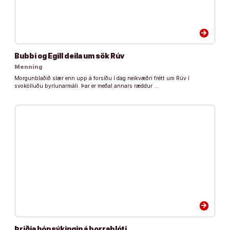
arrow_forward
Bubbi og Egill deila um sök Rúv
Menning
Morgunblaðið slær enn upp á forsíðu í dag neikvæðri frétt um Rúv í
svokölluðu byrlunarmáli. Þar er meðal annars ræddur …
arrow_forward
Þriðja hópsýkingin á þorrablóti