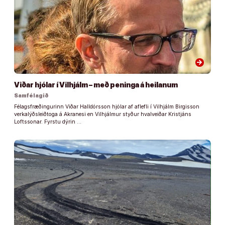
arrow_forward
Viðar hjólar í Vilhjálm – með peninga á heilanum
Samfélagið
Félagsfræðingurinn Viðar Halldórsson hjólar af aflefli í Vilhjálm Birgisson
verkalýðsleiðtoga á Akranesi en Vilhjálmur styður hvalveiðar Kristjáns
Loftssonar. Fyrstu dýrin …