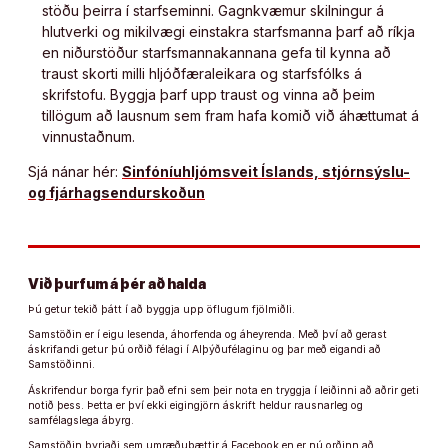
stöðu þeirra í starfseminni. Gagnkvæmur skilningur á
hlutverki og mikilvægi einstakra starfsmanna þarf að ríkja
en niðurstöður starfsmannakannana gefa til kynna að
traust skorti milli hljóðfæraleikara og starfsfólks á
skrifstofu. Byggja þarf upp traust og vinna að þeim
tillögum að lausnum sem fram hafa komið við áhættumat á
vinnustaðnum.
Sjá nánar hér:
Sinfóníuhljómsveit Íslands, stjórnsýslu-
og fjárhagsendurskoðun
Við þurfum á þér að halda
Þú getur tekið þátt í að byggja upp öflugum fjölmiðli.
Samstöðin er í eigu lesenda, áhorfenda og áheyrenda. Með því að gerast
áskrifandi getur þú orðið félagi í Alþýðufélaginu og þar með eigandi að
Samstöðinni.
Áskrifendur borga fyrir það efni sem þeir nota en tryggja í leiðinni að aðrir geti
notið þess. Þetta er því ekki eigingjörn áskrift heldur rausnarleg og
samfélagslega ábyrg.
Samstöðin byrjaði sem umræðuþættir á Facebook en er nú orðinn að