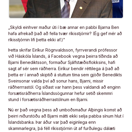
„Skyldi einhver maður úti í bæ annar en pabbi Bjarna Ben
hafa afrekað það að fella tvær ríkisstjórnir? (Ég gef mér að
ríkisstjórnin lifi þetta ekki af.)“
Þetta skrifar Eiríkur Rögnvaldsson, fyrrverandi prófessor
við Háskóla Íslands, á Facebook vegna þeirra tíðinda að
Bjarni Benediktsson, formaður Sjálfstæðisflokksins, hafi
sagt af sér sem ráðherra. Eiríkur bendir réttilega á það að
þetta er í annað skiptið á stuttum tíma sem gjöðir Benedikts
Sveinsonar valda því að sonur hans, Bjarni, missir
ráðherrrastól. Og síðast var hann þess valdandi að enginn
forsætisráðherra Íslandssögunnar hefur setið skemmri
stund í forsætisráðherrastólnum en Bjarni.
Nú er það vegna þess að umboðsmaður Alþingis komst að
þeirri niðurstöðu að Bjarni mátti ekki selja pabba sínum hlut í
Íslandsbanka. Þar áður var það eiginlega enn
skammarlegra, þá féll ríkisstjórnin út af furðulegu dálæti