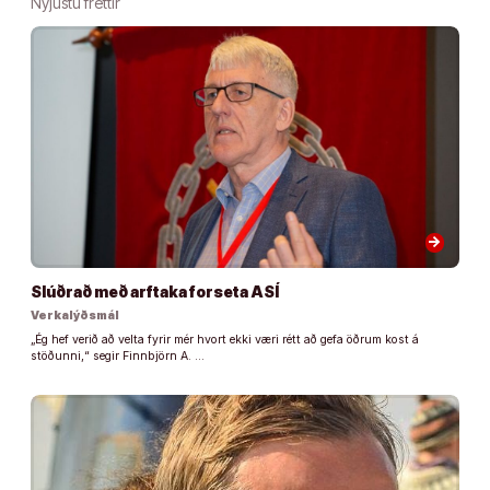
Nýjustu fréttir
arrow_forward
Slúðrað með arftaka forseta ASÍ
Verkalýðsmál
„Ég hef verið að velta fyrir mér hvort ekki væri rétt að gefa öðrum kost á
stöðunni,“ segir Finnbjörn A. …