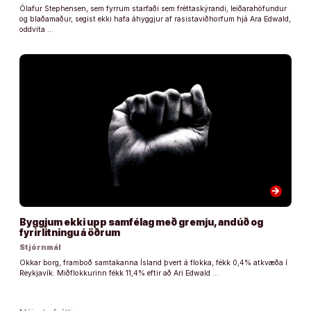
Ólafur Stephensen, sem fyrrum starfaði sem fréttaskýrandi, leiðarahöfundur
og blaðamaður, segist ekki hafa áhyggjur af rasistaviðhorfum hjá Ara Edwald,
oddvita …
arrow_forward
Byggjum ekki upp samfélag með gremju, andúð og
fyrirlitningu á öðrum
Stjórnmál
Okkar borg, framboð samtakanna Ísland þvert á flokka, fékk 0,4% atkvæða í
Reykjavík. Miðflokkurinn fékk 11,4% eftir að Ari Edwald …