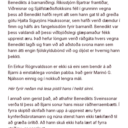
Benedikts á barnaníðingi. Ríkisstjórn Bjartrar framtíðar,
Viðreisnar og Sjálfstæðisflokksins féll í grunninn vegna
þess að Benedikt hafði reynt allt sem hann gat til að greiða
götu Hjalta Sigurjóns Haukssonar, sem hafði verið dæmdur í
fimm og hálfs árs fangelsisdóm fyrir barnaníð. Benedikt var
þess valdandi að þessi viðbjóðslegi glæpamaður fékk
uppreist æru. Það hefur löngum verið ráðgáta hvers vegna
Benedikt lagði sig fram við að aðstoða svona mann sem
hann átti engin fjölskyldubönd við og óljóst er hvernig hann
þekkti.
En Eirkur Rögnvaldsson er ekki sá eini sem bendir á að
Bjarni á einstaklega vondan pabba. Það gerir Marinó G.
Njálsson einnig og í nokkuð lengra máli.
Hér fyrir neðan má lesa pistil hans í heild sinni.
Í annað sinn gerist það, að athafnir Benedikts Sveinssonar
verða til þess að Bjarni sonur hans missir ráðherraembætti. Í
fyrra skiptið skrifaði hann upp á uppreist æru fyrir
kynferðisbrotamann og núna stenst hann ekki tækifærið til
að græða örlítið. Að hann skuli ekki hafa lært af fyrra