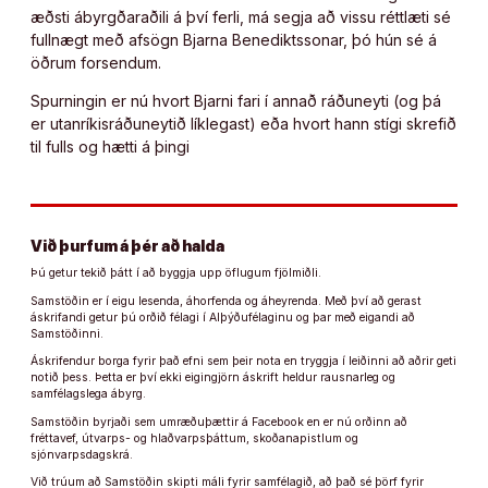
æðsti ábyrgðaraðili á því ferli, má segja að vissu réttlæti sé
fullnægt með afsögn Bjarna Benediktssonar, þó hún sé á
öðrum forsendum.
Spurningin er nú hvort Bjarni fari í annað ráðuneyti (og þá
er utanríkisráðuneytið líklegast) eða hvort hann stígi skrefið
til fulls og hætti á þingi
Við þurfum á þér að halda
Þú getur tekið þátt í að byggja upp öflugum fjölmiðli.
Samstöðin er í eigu lesenda, áhorfenda og áheyrenda. Með því að gerast
áskrifandi getur þú orðið félagi í Alþýðufélaginu og þar með eigandi að
Samstöðinni.
Áskrifendur borga fyrir það efni sem þeir nota en tryggja í leiðinni að aðrir geti
notið þess. Þetta er því ekki eigingjörn áskrift heldur rausnarleg og
samfélagslega ábyrg.
Samstöðin byrjaði sem umræðuþættir á Facebook en er nú orðinn að
fréttavef, útvarps- og hlaðvarpsþáttum, skoðanapistlum og
sjónvarpsdagskrá.
Við trúum að Samstöðin skipti máli fyrir samfélagið, að það sé þörf fyrir