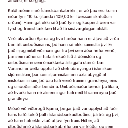
atriðinu, er sorglegt.
Kaldhæðnin með Íslandsbankabréfin, er að þau eru komin
niður fyrir 110 kr. (standa í 109,00 kr. í þessum skrifuðum
orðum). Hann gat ekki séð það fyrir og kaupin á þeim var
fyrst og fremst tækifæri til að fá smávægilegan afslátt.
Virði ákvörðun Bjarna og hve harður hann er á því að virða
beri álit umboðsmanns, þó hann sé ekki sammála því. Er
það mjög mikill viðsnúningur frá því sem áður hefur verið,
þar sem ráðherrar hafa ítrekað litið á dómstóla og
umboðsmann sem ómarktæka álitsgjafa utan úr bæ.
Vonandi er þetta upphaf að stefnubreytingu í íslenskum
stjórnmálum, þar sem stjórnmálamenn axla ábyrgð af
mistökum sínum, þó þau hafi verið framin í grandleysi, eins
og umboðsmaður bendir á. Umboðsmaður bendir þó líka á,
að hvorki hann né almenningur hafi neitt til sannreyna það
grandleysi.
Miðað við viðbrögð Bjarna, þegar það var upplýst að faðir
hans hafði tekið þátt í Íslandsbankaútboðinu, þá trúi ég því,
að hann hafi ekki vitað af því fyrirfram. Hitt er, að
útboðsferlið á Íslandsbankabréfunum var klúður og sem