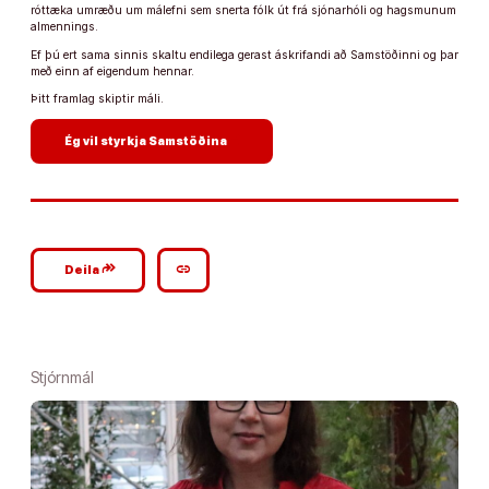
róttæka umræðu um málefni sem snerta fólk út frá sjónarhóli og hagsmunum
almennings.
Ef þú ert sama sinnis skaltu endilega gerast áskrifandi að Samstöðinni og þar
með einn af eigendum hennar.
Þitt framlag skiptir máli.
arrow_forward
Ég vil styrkja Samstöðina
google_plus_reshare
link
Deila
Stjórnmál