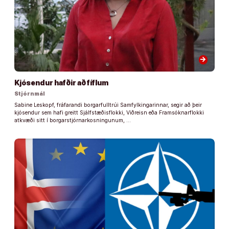
arrow_forward
Kjósendur hafðir að fíflum
Stjórnmál
Sabine Leskopf, fráfarandi borgarfulltrúi Samfylkingarinnar, segir að þeir
kjósendur sem hafi greitt Sjálfstæðisflokki, Viðreisn eða Framsóknarflokki
atkvæði sitt í borgarstjórnarkosningunum, …