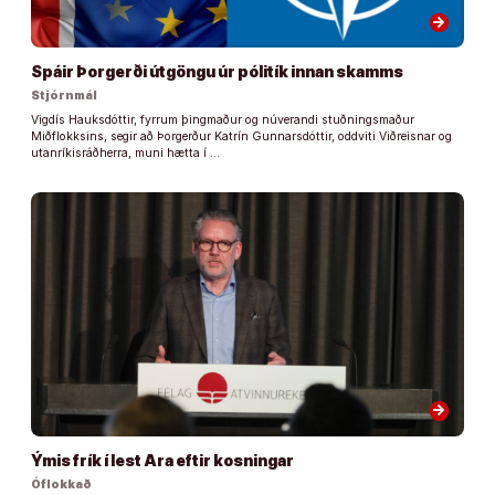
arrow_forward
Spáir Þorgerði útgöngu úr pólitík innan skamms
Stjórnmál
Vigdís Hauksdóttir, fyrrum þingmaður og núverandi stuðningsmaður
Miðflokksins, segir að Þorgerður Katrín Gunnarsdóttir, oddviti Viðreisnar og
utanríkisráðherra, muni hætta í …
arrow_forward
Ýmis frík í lest Ara eftir kosningar
Óflokkað