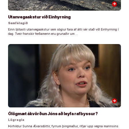
arrow_forward
Utanvegaakstur við Einhyrning
Samfélagið
Einn ljótasti utanvegaakstur sem sögiur fara af átti sér stað við Einhyrning í
dag. Tveir franskir ferðamenn eru grunaðir um …
arrow_forward
Ólögmæt ákvörðun Jóns að leyfa rafbyssur?
Lögregla
Þórhildur Sunna Ævarsdóttir, fyrrum þingmaður, rifjar upp vegna mannsins