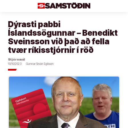
Áfram
að
efni
Dýrasti pabbi
Íslandssögunnar – Benedikt
Sveinsson við það að fella
tvær ríkisstjórnir í röð
Stjórnmál
10/10/2023
Gunnar Smári Egilsson