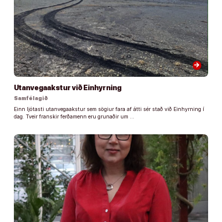
arrow_forward
Utanvegaakstur við Einhyrning
Samfélagið
Einn ljótasti utanvegaakstur sem sögiur fara af átti sér stað við Einhyrning í
dag. Tveir franskir ferðamenn eru grunaðir um …