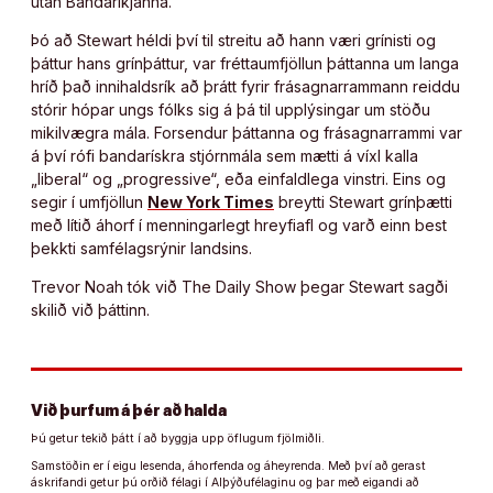
utan Bandaríkjanna.
Þó að Stewart héldi því til streitu að hann væri grínisti og
þáttur hans grínþáttur, var fréttaumfjöllun þáttanna um langa
hríð það innihaldsrík að þrátt fyrir frásagnarrammann reiddu
stórir hópar ungs fólks sig á þá til upplýsingar um stöðu
mikilvægra mála. Forsendur þáttanna og frásagnarrammi var
á því rófi bandarískra stjórnmála sem mætti á víxl kalla
„liberal“ og „progressive“, eða einfaldlega vinstri. Eins og
segir í umfjöllun
New York Times
breytti Stewart grínþætti
með lítið áhorf í menningarlegt hreyfiafl og varð einn best
þekkti samfélagsrýnir landsins.
Trevor Noah tók við The Daily Show þegar Stewart sagði
skilið við þáttinn.
Við þurfum á þér að halda
Þú getur tekið þátt í að byggja upp öflugum fjölmiðli.
Samstöðin er í eigu lesenda, áhorfenda og áheyrenda. Með því að gerast
áskrifandi getur þú orðið félagi í Alþýðufélaginu og þar með eigandi að