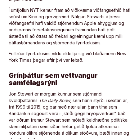
Í umfjöllun NYT kemur fram að viðkvæma viðfangsefnið hafi
snúist um Kína og gervigreind. Nálgun Stewarts á þessi
viðfangsefni hafi valdið stjórnendum Apple áhyggjum og
andspænis forsetakosningunum framundan hafi þótt
ástæða til að óttast að frekari ágreiningur kæmi upp milli
þáttastjórnandans og stjórnenda fyrirtækisins.
Fulltrúar fyrirtækisins vildu ekki tjá sig við blaðamenn New
York Times þegar eftir því var leitað.
Grínþáttur sem vettvangur
samfélagsrýni
Jon Stewart er mörgum kunnur sem stjórnandi
kvöldþáttarins
The Daily Show
, sem hann stýrði í sextán ár,
frá 1999 til 2015, og þar með nær allan þann tíma sem
Bandaríkin sögðust vera í „stríði gegn hryðjuverkum“. Það
var öðrum fremur Stewart sem mótaði kaldhæðna pólitíska
skemmtiþáttinn sem síðan hefur getið fjölda afkvæma í
höndum ólíkra stjórnenda á ólíkum stöðvum, bæði innan og