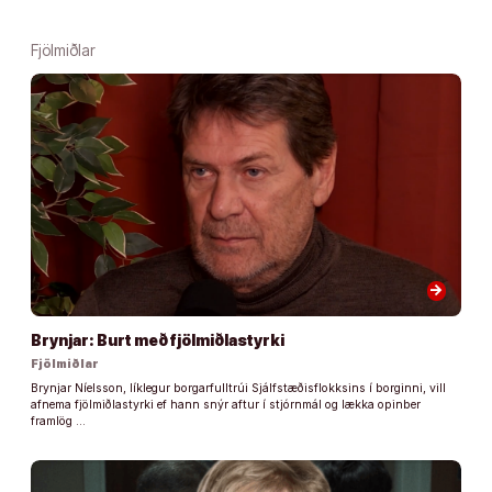
Fjölmiðlar
arrow_forward
Brynjar: Burt með fjölmiðlastyrki
Fjölmiðlar
Brynjar Níelsson, líklegur borgarfulltrúi Sjálfstæðisflokksins í borginni, vill
afnema fjölmiðlastyrki ef hann snýr aftur í stjórnmál og lækka opinber
framlög …