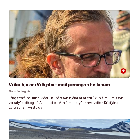
arrow_forward
Viðar hjólar í Vilhjálm – með peninga á heilanum
Samfélagið
Félagsfræðingurinn Viðar Halldórsson hjólar af aflefli í Vilhjálm Birgisson
verkalýðsleiðtoga á Akranesi en Vilhjálmur styður hvalveiðar Kristjáns
Loftssonar. Fyrstu dýrin …