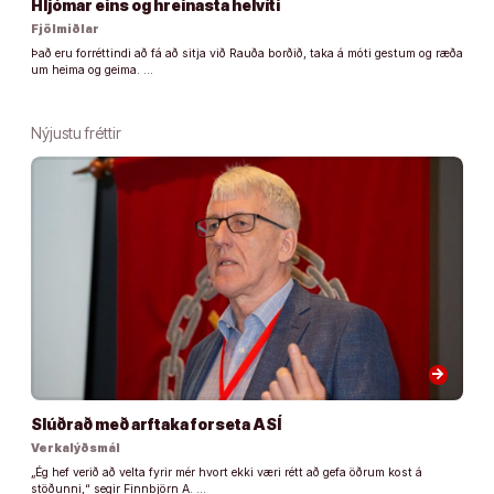
Hljómar eins og hreinasta helvíti
Fjölmiðlar
Það eru forréttindi að fá að sitja við Rauða borðið, taka á móti gestum og ræða
um heima og geima. …
Nýjustu fréttir
arrow_forward
Slúðrað með arftaka forseta ASÍ
Verkalýðsmál
„Ég hef verið að velta fyrir mér hvort ekki væri rétt að gefa öðrum kost á
stöðunni,“ segir Finnbjörn A. …