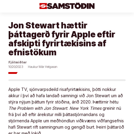
Áfram
að
efni
Jon Stewart hættir
þáttagerð fyrir Apple eftir
afskipti fyrirtækisins af
efnistökum
Fjölmiðlar
10/20/2023
Haukur Már Helgason
Apple TV, sjónvarpsdeild risafyrirtækisins, þótti nokkur
akkur í því að hafa landað samningi við Jon Stewart um að
stýra nýjum þáttum fyrir stöðina, árið 2020. Þættirnir hétu
The Problem with Jon Stewart
.
New York Times
greinir nú
frá því að eftir árekstur milli þáttastjórnandans og
stjórnenda Apple um meðhöndlun viðkvæms viðfangsefnis
hafi Stewart rift samningnum og gengið burt. Þeirri þáttaröð
er þar með lokið.