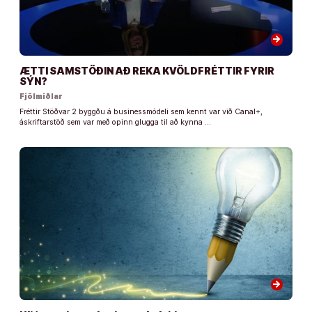
arrow_forward
ÆTTI SAMSTÖÐIN AÐ REKA KVÖLDFRÉTTIR FYRIR
SÝN?
Fjölmiðlar
Fréttir Stöðvar 2 byggðu á businessmódeli sem kennt var við Canal+,
áskriftarstöð sem var með opinn glugga til að kynna …
arrow_forward