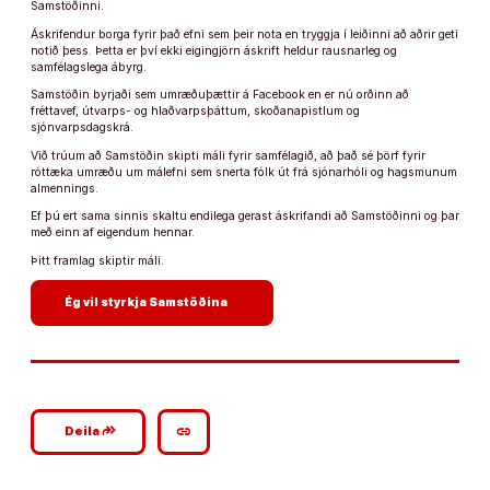
Samstöðinni.
Áskrifendur borga fyrir það efni sem þeir nota en tryggja í leiðinni að aðrir geti
notið þess. Þetta er því ekki eigingjörn áskrift heldur rausnarleg og
samfélagslega ábyrg.
Samstöðin byrjaði sem umræðuþættir á Facebook en er nú orðinn að
fréttavef, útvarps- og hlaðvarpsþáttum, skoðanapistlum og
sjónvarpsdagskrá.
Við trúum að Samstöðin skipti máli fyrir samfélagið, að það sé þörf fyrir
róttæka umræðu um málefni sem snerta fólk út frá sjónarhóli og hagsmunum
almennings.
Ef þú ert sama sinnis skaltu endilega gerast áskrifandi að Samstöðinni og þar
með einn af eigendum hennar.
Þitt framlag skiptir máli.
arrow_forward
Ég vil styrkja Samstöðina
google_plus_reshare
link
Deila