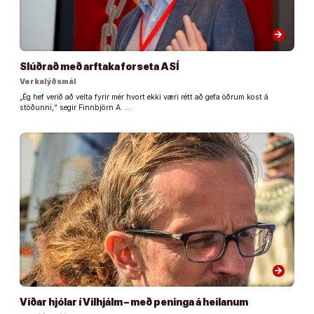
arrow_forward
Slúðrað með arftaka forseta ASÍ
Verkalýðsmál
„Ég hef verið að velta fyrir mér hvort ekki væri rétt að gefa öðrum kost á
stöðunni,“ segir Finnbjörn A. …
arrow_forward
Viðar hjólar í Vilhjálm – með peninga á heilanum