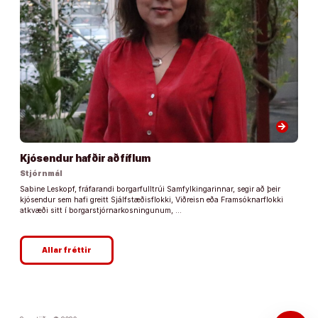
arrow_forward
Kjósendur hafðir að fíflum
Stjórnmál
Sabine Leskopf, fráfarandi borgarfulltrúi Samfylkingarinnar, segir að þeir
kjósendur sem hafi greitt Sjálfstæðisflokki, Viðreisn eða Framsóknarflokki
atkvæði sitt í borgarstjórnarkosningunum, …
Allar fréttir