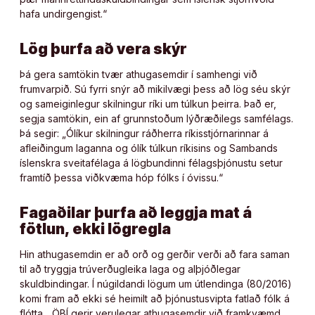
hafa undirgengist.“
Lög þurfa að vera skýr
Þá gera samtökin tvær athugasemdir í samhengi við
frumvarpið. Sú fyrri snýr að mikilvægi þess að lög séu skýr
og sameiginlegur skilningur ríki um túlkun þeirra. Það er,
segja samtökin, ein af grunnstoðum lýðræðilegs samfélags.
Þá segir: „Ólíkur skilningur ráðherra ríkisstjórnarinnar á
afleiðingum laganna og ólík túlkun ríkisins og Sambands
íslenskra sveitafélaga á lögbundinni félagsþjónustu setur
framtíð þessa viðkvæma hóp fólks í óvissu.“
Fagaðilar þurfa að leggja mat á
fötlun, ekki lögregla
Hin athugasemdin er að orð og gerðir verði að fara saman
til að tryggja trúverðugleika laga og alþjóðlegar
skuldbindingar. Í núgildandi lögum um útlendinga (80/2016)
komi fram að ekki sé heimilt að þjónustusvipta fatlað fólk á
flótta. „ÖBÍ gerir verulegar athugasemdir við framkvæmd