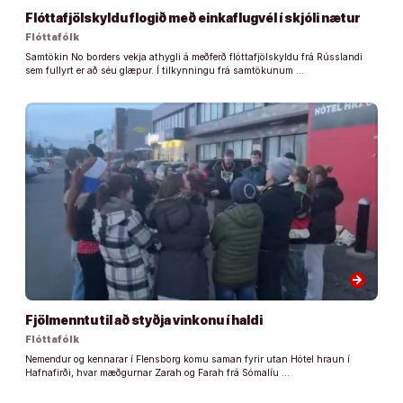
Flóttafjölskyldu flogið með einkaflugvél í skjóli nætur
Flóttafólk
Samtökin No borders vekja athygli á meðferð flóttafjölskyldu frá Rússlandi
sem fullyrt er að séu glæpur. Í tilkynningu frá samtökunum …
arrow_forward
Fjölmenntu til að styðja vinkonu í haldi
Flóttafólk
Nemendur og kennarar í Flensborg komu saman fyrir utan Hótel hraun í
Hafnafirði, hvar mæðgurnar Zarah og Farah frá Sómalíu …