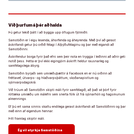
Við þurfum á þér að halda
Þú getur tekið þátt í að byggja upp öflugum fjölmiðli.
Samstöðin er í eigu lesenda, áhorfenda og áheyrenda. Með því að gerast
áskrifandi getur þú orðið félagi í Alþýðufélaginu og þar með eigandi að
Samstöðinni.
Áskrifendur borga fyrir það efni sem þeir nota en tryggja í leiðinni að aðrir geti
notið þess. Þetta er því ekki eigingjörn áskrift heldur rausnarleg og
samfélagslega ábyrg.
Samstöðin byrjaði sem umræðuþættir á Facebook en er nú orðinn að
fréttavef, útvarps- og hlaðvarpsþáttum, skoðanapistlum og
sjónvarpsdagskrá.
Við trúum að Samstöðin skipti máli fyrir samfélagið, að það sé þörf fyrir
róttæka umræðu um málefni sem snerta fólk út frá sjónarhóli og hagsmunum
almennings.
Ef þú ert sama sinnis skaltu endilega gerast áskrifandi að Samstöðinni og þar
með einn af eigendum hennar.
Þitt framlag skiptir máli.
arrow_forward
Ég vil styrkja Samstöðina