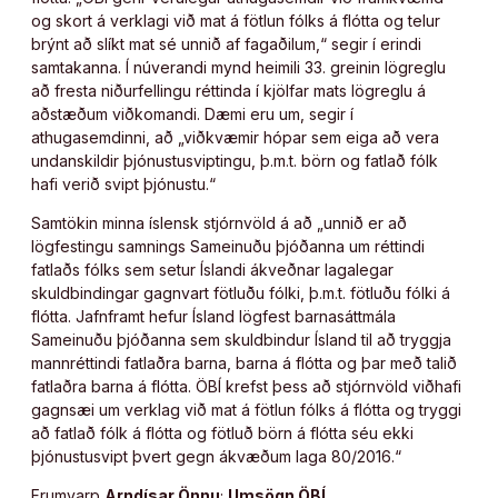
og skort á verklagi við mat á fötlun fólks á flótta og telur
brýnt að slíkt mat sé unnið af fagaðilum,“ segir í erindi
samtakanna. Í núverandi mynd heimili 33. greinin lögreglu
að fresta niðurfellingu réttinda í kjölfar mats lögreglu á
aðstæðum viðkomandi. Dæmi eru um, segir í
athugasemdinni, að „viðkvæmir hópar sem eiga að vera
undanskildir þjónustusviptingu, þ.m.t. börn og fatlað fólk
hafi verið svipt þjónustu.“
Samtökin minna íslensk stjórnvöld á að „unnið er að
lögfestingu samnings Sameinuðu þjóðanna um réttindi
fatlaðs fólks sem setur Íslandi ákveðnar lagalegar
skuldbindingar gagnvart fötluðu fólki, þ.m.t. fötluðu fólki á
flótta. Jafnframt hefur Ísland lögfest barnasáttmála
Sameinuðu þjóðanna sem skuldbindur Ísland til að tryggja
mannréttindi fatlaðra barna, barna á flótta og þar með talið
fatlaðra barna á flótta. ÖBÍ krefst þess að stjórnvöld viðhafi
gagnsæi um verklag við mat á fötlun fólks á flótta og tryggi
að fatlað fólk á flótta og fötluð börn á flótta séu ekki
þjónustusvipt þvert gegn ákvæðum laga 80/2016.“
Frumvarp
Arndísar Önnu
;
Umsögn ÖBÍ
.