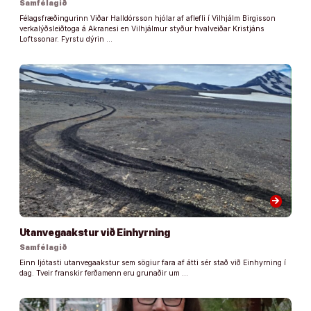
Samfélagið
Félagsfræðingurinn Viðar Halldórsson hjólar af aflefli í Vilhjálm Birgisson
verkalýðsleiðtoga á Akranesi en Vilhjálmur styður hvalveiðar Kristjáns
Loftssonar. Fyrstu dýrin …
arrow_forward
Utanvegaakstur við Einhyrning
Samfélagið
Einn ljótasti utanvegaakstur sem sögiur fara af átti sér stað við Einhyrning í
dag. Tveir franskir ferðamenn eru grunaðir um …