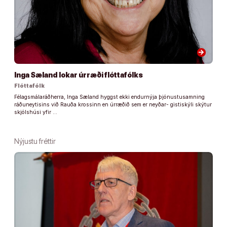
arrow_forward
Inga Sæland lokar úrræði flóttafólks
Flóttafólk
Félagsmálaráðherra, Inga Sæland hyggst ekki endurnýja þjónustusamning
ráðuneytisins við Rauða krossinn en úrræðið sem er neyðar- gistiskýli skýtur
skjólshúsi yfir …
Nýjustu fréttir