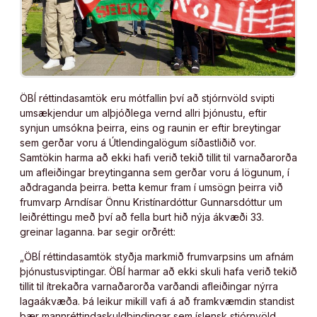
ÖBÍ réttindasamtök eru mótfallin því að stjórnvöld svipti
umsækjendur um alþjóðlega vernd allri þjónustu, eftir
synjun umsókna þeirra, eins og raunin er eftir breytingar
sem gerðar voru á Útlendingalögum síðastliðið vor.
Samtökin harma að ekki hafi verið tekið tillit til varnaðarorða
um afleiðingar breytinganna sem gerðar voru á lögunum, í
aðdraganda þeirra. Þetta kemur fram í umsögn þeirra við
frumvarp Arndísar Önnu Kristínardóttur Gunnarsdóttur um
leiðréttingu með því að fella burt hið nýja ákvæði 33.
greinar laganna. Þar segir orðrétt:
„ÖBÍ réttindasamtök styðja markmið frumvarpsins um afnám
þjónustusviptingar. ÖBÍ harmar að ekki skuli hafa verið tekið
tillit til ítrekaðra varnaðarorða varðandi afleiðingar nýrra
lagaákvæða. Þá leikur mikill vafi á að framkvæmdin standist
þær mannréttindaskuldbindingar sem íslensk stjórnvöld