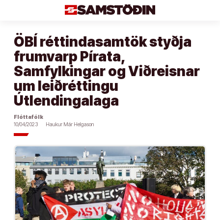
Áfram
að
efni
ÖBÍ réttindasamtök styðja
frumvarp Pírata,
Samfylkingar og Viðreisnar
um leiðréttingu
Útlendingalaga
Flóttafólk
10/04/2023
Haukur Már Helgason