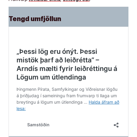
Tengd umfjöllun