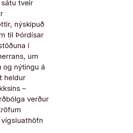
sátu tveir
r
ttir, nýskipuð
 til Þórdísar
stöðuna í
herrans, um
 og nýtingu á
t heldur
kksins –
erðbólga verður
akröfum
 vígsluathöfn