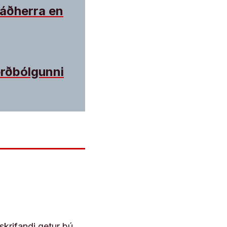
ráðherra en
erðbólgunni
skrifandi getur þú