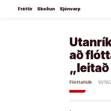
Áfram
Fréttir
Skoðun
Sjónvarp
að
efni
Utanrík
að flót
„leitað
Flóttafólk
10/19