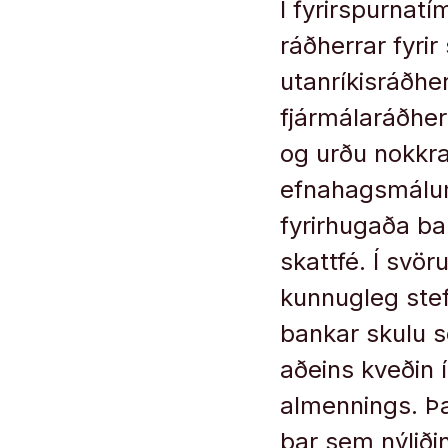
Í fyrirspurnatí
ráðherrar fyri
utanríkisráðhe
fjármálaráðher
og urðu nokkr
efnahagsmálum
fyrirhugaða ba
skattfé. Í svö
kunnugleg stef
bankar skulu s
aðeins kveðin 
almennings. Þa
þar sem nýliði