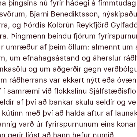
ma þingsins nú fyrir hádegi á fimmtudag 
r svörum, Bjarni Benediktsson, nýskipaðu
rra, og Þórdís Kolbrún Reykfjörð Gylfadó
ra. Þingmenn beindu fjórum fyrirspurnum
ar umræður af þeim öllum: almennt um 
, um efnahagsástand og áherslur ráð
nkasölu og um aðgerðir gegn verðbólgu
rum ráðherrans var ekkert nýtt eða óvæn
 í samræmi við flokkslínu Sjálfstæðisflo
eldir af því að bankar skulu seldir og v
í kútinn með því að halda aftur af laun
nnig varð úr fyrirspurnunum eins konar
nn gerir ljóst að hann hefur numið