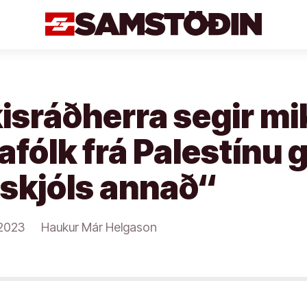
isráðherra segir mi
tafólk frá Palestínu g
 skjóls annað“
/2023
Haukur Már Helgason