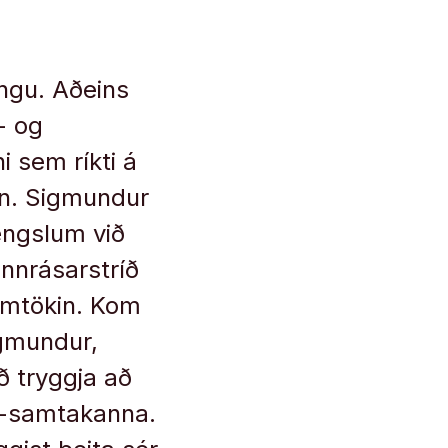
ingu. Aðeins
- og
i sem ríkti á
on. Sigmundur
tengslum við
innrásarstríð
samtökin. Kom
igmundur,
ð tryggja að
as-samtakanna.