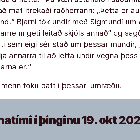
að mat ítrekaði ráðherrann: „Þetta er au
nd.“ Bjarni tók undir með Sigmundi um a
lóttamenn geti leitað skjóls annað“ og sa
ti sem eigi sér stað um þessar mundir,
ilja annarra til að létta undir vegna þe
arna er.“
ngmenn tóku þátt í þessari umræðu.
natími í þinginu 19. okt 20