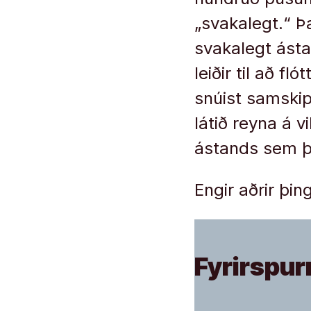
„svakalegt.“ Þ
svakalegt ásta
leiðir til að f
snúist samskip
látið reyna á v
ástands sem þ
Engir aðrir þi
Fyrirspur