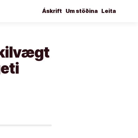
Áskrift
Um stöðina
Leita
kilvægt
eti