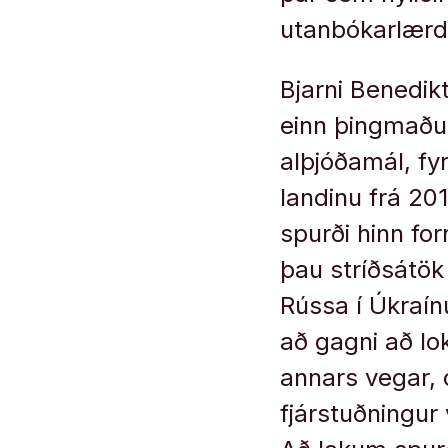
utanbókarlærd
Bjarni Benedik
einn þingmaður 
alþjóðamál, fyr
landinu frá 2
spurði hinn fo
þau stríðsátök
Rússa í Úkraín
að gagni að lo
annars vegar, 
fjárstuðningur