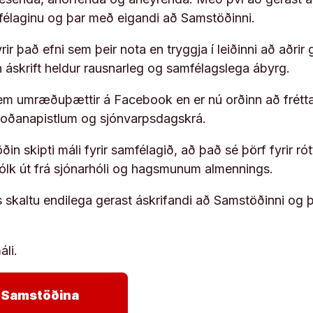
ufélaginu og þar með eigandi að Samstöðinni.
ir það efni sem þeir nota en tryggja í leiðinni að aðrir 
rn áskrift heldur rausnarleg og samfélagslega ábyrg.
em umræðuþættir á Facebook en er nú orðinn að frétta
koðanapistlum og sjónvarpsdagskrá.
in skipti máli fyrir samfélagið, að það sé þörf fyrir
fólk út frá sjónarhóli og hagsmunum almennings.
s skaltu endilega gerast áskrifandi að Samstöðinni og 
áli.
arrow_forward
ja Samstöðina