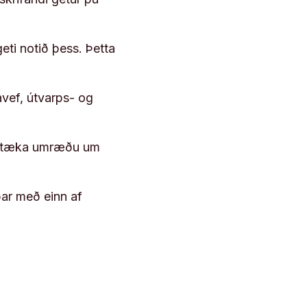
geti notið þess. Þetta
vef, útvarps- og
 róttæka umræðu um
þar með einn af