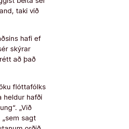
gist beita sér
and, taki við
ðsins hafi ef
sér skýrar
rétt að það
ku flóttafólks
 heldur hafði
ung“. „Við
n, „sem sagt
lutanum orðið