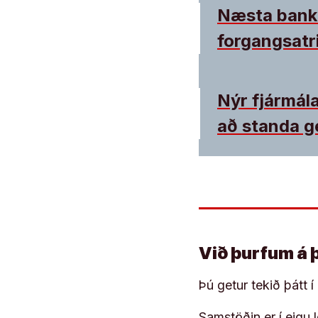
Næsta bankas
forgangsatri
Nýr fjármála
að standa 
Við þurfum á 
Þú getur tekið þátt 
Samstöðin er í eigu