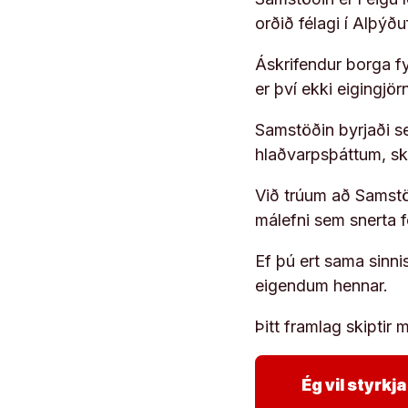
orðið félagi í Alþýð
Áskrifendur borga fyr
er því ekki eigingjö
Samstöðin byrjaði s
hlaðvarpsþáttum, s
Við trúum að Samstöð
málefni sem snerta 
Ef þú ert sama sinni
eigendum hennar.
Þitt framlag skiptir m
Ég vil styrk