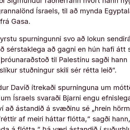
i Sigmundur ráðherrann hvort hann hyg
grannalönd Ísraels, til að mynda Egyptal
frá Gasa.
fyrstu spurningunni svo að lokun sendirá
omið sérstaklega að gagni en hún hafi átt 
þróunaraðstoð til Palestínu sagði hann 
slíkur stuðningur skili sér rétta leið“.
r Davíð ítrekaði spurninguna um móttö
um Ísraels svaraði Bjarni engu efnislega
ví að ástandið á svæðinu sé „hrein hörm
éttir af meiri háttar flótta,“ sagði han
a á flótta.“ Þá væri ástandið í suðurh