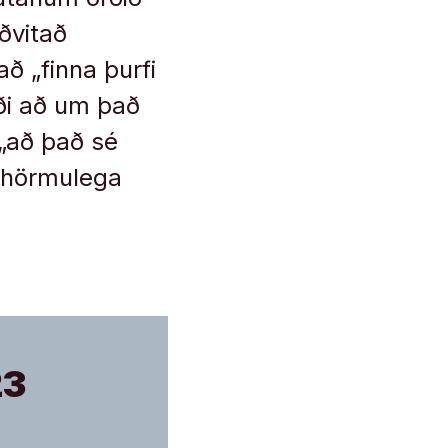
ðvitað
ð „finna þurfi
gði að um það
 „að það sé
ss hörmulega
23