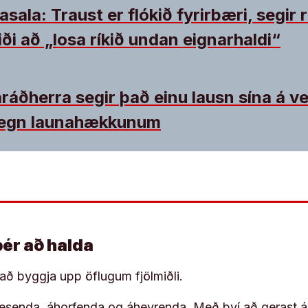
ala: Traust er flókið fyrirbæri, segir 
ði að „losa ríkið undan eignarhaldi“
ráðherra segir það einu lausn sína á v
gegn launahækkunum
þér að halda
í að byggja upp öflugum fjölmiðli.
 lesenda, áhorfenda og áheyrenda. Með því að gerast á