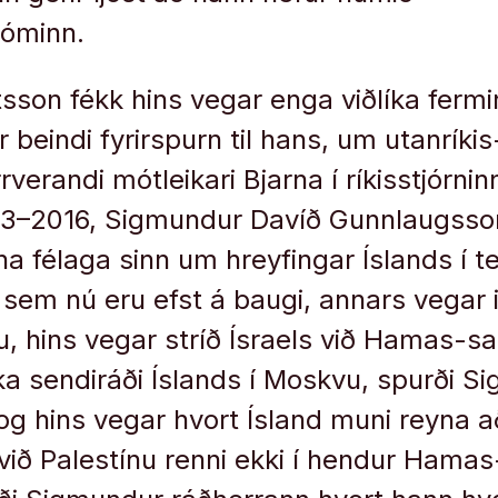
óminn.
tsson fékk hins vegar enga viðlíka ferm
beindi fyrirspurn til hans, um utanríkis
rverandi mótleikari Bjarna í ríkisstjórninn
013–2016, Sigmundur Davíð Gunnlaugss
rna félaga sinn um hreyfingar Íslands í 
 sem nú eru efst á baugi, annars vegar 
u, hins vegar stríð Ísraels við Hamas-
ka sendiráði Íslands í Moskvu, spurði S
og hins vegar hvort Ísland muni reyna a
 við Palestínu renni ekki í hendur Ham