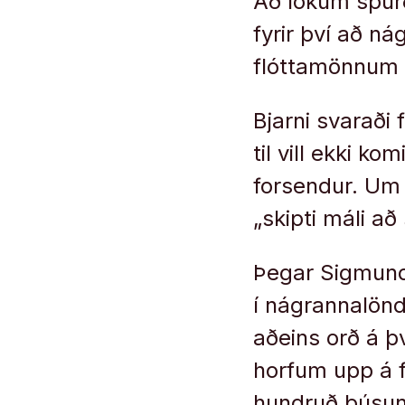
Að lokum spurð
fyrir því að ná
flóttamönnum 
Bjarni svaraði 
til vill ekki k
forsendur. Um 
„skipti máli að 
Þegar Sigmundu
í nágrannalönd
aðeins orð á þ
horfum upp á fr
hundruð þúsund