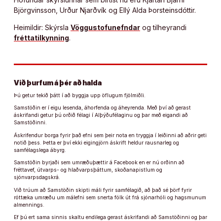
Björgvinsson, Urður Njarðvík og Ellý Alda Þorsteinsdóttir.
Heimildir: Skýrsla
Vöggustofunefndar
og tilheyrandi
fréttatilkynning
.
Við þurfum á þér að halda
Þú getur tekið þátt í að byggja upp öflugum fjölmiðli.
Samstöðin er í eigu lesenda, áhorfenda og áheyrenda. Með því að gerast
áskrifandi getur þú orðið félagi í Alþýðufélaginu og þar með eigandi að
Samstöðinni.
Áskrifendur borga fyrir það efni sem þeir nota en tryggja í leiðinni að aðrir geti
notið þess. Þetta er því ekki eigingjörn áskrift heldur rausnarleg og
samfélagslega ábyrg.
Samstöðin byrjaði sem umræðuþættir á Facebook en er nú orðinn að
fréttavef, útvarps- og hlaðvarpsþáttum, skoðanapistlum og
sjónvarpsdagskrá.
Við trúum að Samstöðin skipti máli fyrir samfélagið, að það sé þörf fyrir
róttæka umræðu um málefni sem snerta fólk út frá sjónarhóli og hagsmunum
almennings.
Ef þú ert sama sinnis skaltu endilega gerast áskrifandi að Samstöðinni og þar