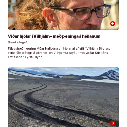
arrow_forward
Viðar hjólar í Vilhjálm – með peninga á heilanum
Samfélagið
Félagsfræðingurinn Viðar Halldórsson hjólar af aflefli í Vilhjálm Birgisson
verkalýðsleiðtoga á Akranesi en Vilhjálmur styður hvalveiðar Kristjáns
Loftssonar. Fyrstu dýrin …
arrow_forward