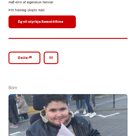
með einn af eigendum hennar.
Þitt framlag skiptir máli.
arrow_forward
Ég vil styrkja Samstöðina
google_plus_reshare
link
Deila
Börn