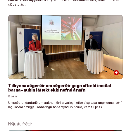
barnaverndunarþjónustu á fyrstu þremur mánuðum ársins, samanborið við
síðustu ár. …
arrow_forward
Tilkynna aðgerðir um aðgerðir gegn ofbeldi meðal
barna – aukin fátækt ekki nefnd á nafn
Börn
Umræða undanfarið um aukna tíðni alvarlegri ofbeldisglæpa ungmenna, sér í
lagi meðal drengja í annarlegri hópamyndun þeirra, varð til þess …
Nýjustu fréttir