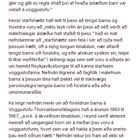
gler og gilti sú regla óháð því af hvaða ástæðum barn var
vistað á vöggustofu.“
Þessir starfshættir hafi leitt til þess að tengsl barna og
foreldra voru að „miklu leyti rofin án þess að séð verði að
málefnalegar ástæður hafi staðið til þess.“ Það er mat
nefndarinnar að „starfshættir sem fela í sér að rjúfa með
þessum hætti, oft á mjög löngum tímabilum, nær alfarið
tengsl barns við foreldra, og eftir atvikum systkini sín, teljist
til illrar meðferðar“ í skilningi laga sem sett voru á síðasta ári
um heimild Reykjavíkurborgar til að kanna starfsemi
vöggustofanna. Nefndin tilgreinir að fagfólk í málefnum
barna á þessum tíma hafi þekkt vel til mikilvægis
persónulegra tengsla barns við foreldra eða aðra
umönnunaraðila.
Þá segir nefndin merki um að foreldrum barna á
Vöggustofu Thorvaldsensfélagsins hafi á árunum 1963 til
1967, „a.m.k. á ákveðnum tímabilum, í reynd verið almennt
meinað að umgangast börn sín á meðan þau voru á
vöggustofunni, hvort sem var að halda á þeim eða snerta
þau með öðrum hætti.“ Nefndin tekur þó fram að ekki sé