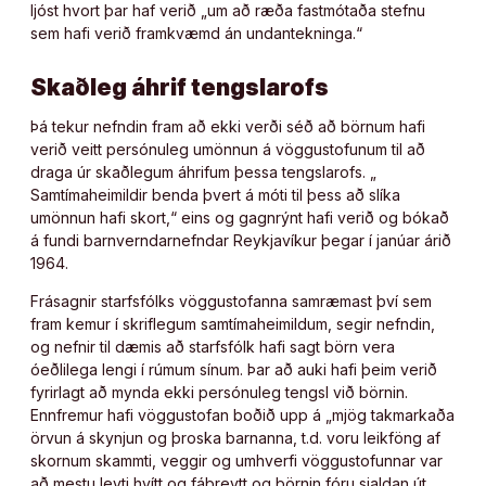
ljóst hvort þar haf verið „um að ræða fastmótaða stefnu
sem hafi verið framkvæmd án undantekninga.“
Skaðleg áhrif tengslarofs
Þá tekur nefndin fram að ekki verði séð að börnum hafi
verið veitt persónuleg umönnun á vöggustofunum til að
draga úr skaðlegum áhrifum þessa tengslarofs. „
Samtímaheimildir benda þvert á móti til þess að slíka
umönnun hafi skort,“ eins og gagnrýnt hafi verið og bókað
á fundi barnverndarnefndar Reykjavíkur þegar í janúar árið
1964.
Frásagnir starfsfólks vöggustofanna samræmast því sem
fram kemur í skriflegum samtímaheimildum, segir nefndin,
og nefnir til dæmis að starfsfólk hafi sagt börn vera
óeðlilega lengi í rúmum sínum. Þar að auki hafi þeim verið
fyrirlagt að mynda ekki persónuleg tengsl við börnin.
Ennfremur hafi vöggustofan boðið upp á „mjög takmarkaða
örvun á skynjun og þroska barnanna, t.d. voru leikföng af
skornum skammti, veggir og umhverfi vöggustofunnar var
að mestu leyti hvítt og fábreytt og börnin fóru sjaldan út.