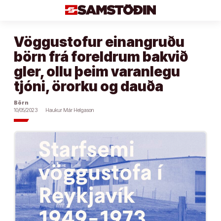
Áfram
að
efni
Vöggustofur einangruðu
börn frá foreldrum bakvið
gler, ollu þeim varanlegu
tjóni, örorku og dauða
Börn
10/05/2023
Haukur Már Helgason