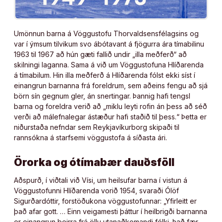
Umönnun barna á Vöggustofu Thorvaldsensfélagsins og
var í ýmsum tilvikum svo ábótavant á fjögurra ára tímabilinu
1963 til 1967 að hún gæti fallið undir „illa meðferð“ að
skilningi laganna. Sama á við um Vöggustofuna Hlíðarenda
á tímabilum. Hin illa meðferð á Hlíðarenda fólst ekki síst í
einangrun barnanna frá foreldrum, sem aðeins fengu að sjá
börn sín gegnum gler, án snertingar. Þannig hafi tengsl
barna og foreldra verið að „miklu leyti rofin án þess að séð
verði að málefnalegar ástæður hafi staðið til þess.“ Þetta er
niðurstaða nefndar sem Reykjavíkurborg skipaði til
rannsókna á starfsemi vöggustofa á síðasta ári.
Örorka og ótímabær dauðsföll
Aðspurð, í viðtali við Vísi, um heilsufar barna í vistun á
Vöggustofunni Hlíðarenda vorið 1954, svaraði Ólöf
Sigurðardóttir, forstöðukona vöggustofunnar: „Yfirleitt er
það afar gott. … Einn veigamesti þáttur í heilbrigði barnanna
er einangrun þeirra frá öllu utanaðkomandi fólki. Það fær