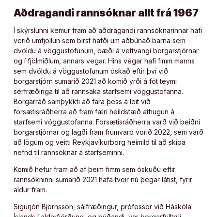
Aðdragandi rannsóknar allt frá 1967
Í skýrslunni kemur fram að aðdragandi rannsóknarinnar hafi
verið umfjöllun sem birst hafði um aðbúnað barna sem
dvöldu á vöggustofunum, bæði á vettvangi borgarstjórnar
og í fjölmiðlum, annars vegar. Hins vegar hafi fimm manns
sem dvöldu á vöggustofunum óskað eftir því við
borgarstjórn sumarið 2021 að komið yrði á fót teymi
sérfræðinga til að rannsaka starfsemi vöggustofanna.
Borgarráð samþykkti að fara þess á leit við
forsætisráðherra að fram færi heildstæð athugun á
starfsemi vöggustofanna. Forsætisráðherra varð við beiðni
borgarstjórnar og lagði fram frumvarp vorið 2022, sem varð
að lögum og veitti Reykjavíkurborg heimild til að skipa
nefnd til rannsóknar á starfseminni.
Komið hefur fram að af þeim fimm sem óskuðu eftir
rannsókninni sumarið 2021 hafa tveir nú þegar látist, fyrir
aldur fram.
Sigurjón Björnsson, sálfræðingur, prófessor við Háskóla
Íslands í aldarfjórðung, og þýðandi, var borgarfulltrúi