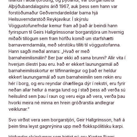
Alþýðubandalagsins árið 1967, auk þess sem hann var
forstöðumaður Geðverndardeildar barna hjá
Heilsuverndarstöð Reykjavíkur. Í skýrslu
Vöggustofunefndar kemur fram að það ár beindi hann
fyrirspurn til Geirs Hallgrímssonar borgarstjóra um hvernig
miðaði tillögum sem fram höfðu komið um starfshætti
barnaverndarmála, með sérstöku tilliti til vöggustofanna.
Hann sagði meðal annars: „Hvað er með
barnaheimilismálin? Ber þar ekki að sama brunni? Allir vita í
hverjum ólestri þau eru. Það er ekkert launungarmál að
barnaheimilisskortur er tilfinnanlegur og það er heldur
ekkert launungarmál að sum barnaheimilin sem rekin eru
hér í borg, og eru reyndar óhæfilega dýr í rekstri, eru fyrir
neðan allar hellur á marga lund og í stað þess að verða sú
heilsulind sem þau í raun og veru eiga að vera, verða þau
hvorki meira né minna en hrein gróðrarstía andlegrar
veiklunar.“
Svo virðist vera sem borgarstjóri, Geir Hallgrímsson, hafi á
þeim tíma leyst gagnrýnina upp með flokkspólitísku karpi.
Höfundar skýrslunnar sem birtist nú eru Kjartan Bjarni