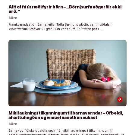
Allt of fá úrræði fyrir börn – „Börn þurfa aðgerðir ekki
orð.“
Börn
Framkvæmdastjóri Barnaheilla, Tótla Sæmundsdóttir, var til viðtals í
kvöldfréttum Stöðvar 2 í gær. Hún var spurð út í fréttir þess …
arrow_forward
Mikil aukning í tilkynningum til barnaverndar – Ofbeldi,
áhættuhegðun og vímuefnanotkun aukast
Börn
Barna- og fjölskyldustofa segir frá mikilli aukningu í tilkynningum til