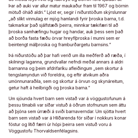
Þar að auki var allur matur maukaður fram til 1967 og börnin
mötuð óháð aldri.“ Ljóst er, segir í niðurstöðum skýrslunnar
„að slíkt vinnulag er mjög hamlandi fyrir þroska barna, t.d.
takmarkar það sjálfstæði þeirra, minnkar tækifæri til að
þroska samhæfingu hugar og handar, auk þess sem það
að borða fasta fæðu örvar hreyfiþroska í munni sem er
beintengt málþroska og framburðargetu barnsins.“
Þá niðurstöðu að þar hafi verið um illa meðferð að ræða, í
skilningi laganna, grundvallar nefndi meðal annars á aldri
barnanna og þeim afdrifaríku afleiðingum „sem skortur á
tengslamyndun við foreldra, og eftir atvikum aðra
umönnunaraðila, sem og skortur á örvun og skynáreitum,
getur haft á heilbrigði og þroska barna.“
Um sjöunda hvert barn sem vistað var á vöggustofunum á
þessu tímabili var síðar vistuð á öðrum stofnunum sem áttu
að þjóna sem úrræði á sviði barnaverndar. Um sjötta hvert
barn sem vistað var á Hlíðarenda fór síðar í nokkurs konar
fóstur og lítið færri úr hópi þeirra sem vistuð voru á
Vöggustofu Thorvaldsenfélagsins.