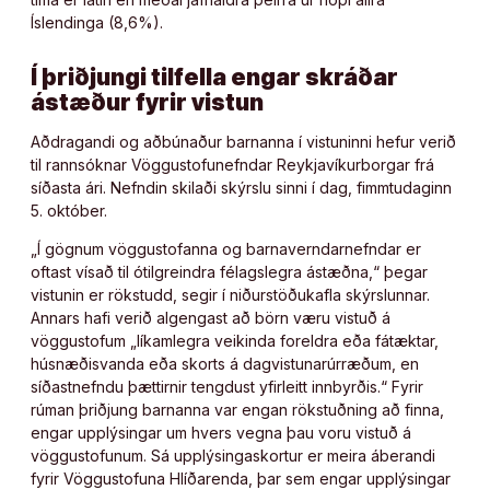
Íslendinga (8,6%).
Í þriðjungi tilfella engar skráðar
ástæður fyrir vistun
Aðdragandi og aðbúnaður barnanna í vistuninni hefur verið
til rannsóknar Vöggustofunefndar Reykjavíkurborgar frá
síðasta ári. Nefndin skilaði skýrslu sinni í dag, fimmtudaginn
5. október.
„Í gögnum vöggustofanna og barnaverndarnefndar er
oftast vísað til ótilgreindra félagslegra ástæðna,“ þegar
vistunin er rökstudd, segir í niðurstöðukafla skýrslunnar.
Annars hafi verið algengast að börn væru vistuð á
vöggustofum „líkamlegra veikinda foreldra eða fátæktar,
húsnæðisvanda eða skorts á dagvistunarúrræðum, en
síðastnefndu þættirnir tengdust yfirleitt innbyrðis.“ Fyrir
rúman þriðjung barnanna var engan rökstuðning að finna,
engar upplýsingar um hvers vegna þau voru vistuð á
vöggustofunum. Sá upplýsingaskortur er meira áberandi
fyrir Vöggustofuna Hlíðarenda, þar sem engar upplýsingar