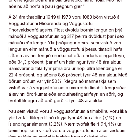
aðeins að horfa á þau í gegnum gler.“
Á 24 ára tímabilinu 1949 til 1973 voru 1083 börn vistuð á
Vöggustofunni Hlíðarenda og Vöggustofu
Thorvaldsenfélagsins. Flest dvöldu börnin lengur en þrjá
mánuði á vöggustofunum og 317 þeirra dvöldust þar í sex
mánuði eða lengur. Yfir þriðjungur þeirra sem vistuð voru
lengur en einn mánuð á vöggustofu á þessu tímabili hafa
síðar á ævinni fengið örorkumat eða endurhæfingarlífeyri,
eða 34,3 prósent, þar af um helmingur fyrir 48 ára aldur.
Samsvarandi tala fyrir jafnaldra úr hópi allra Íslendinga er
22,4 prósent, og aðeins 8,6 prósent fyrir 48 ára aldur. Með
öðrum orðum var yfir 50% líklegra að manneskja sem
vistuð var á vöggustofunum á umræddu tímabili fengi síðar
á ævinni örorkumat eða endurhæfingarlífeyri en aðrir, og
tvöfalt líklegra að það gerðist fyrir 48 ára aldur.
Þau sem vistuð voru á vöggustofunum á tímabilinu voru líka
yfir tvöfalt líklegri til að deyja fyrir 48 ára aldur (7,1%) en
Íslendingar almennt (3,2%). Nærri tvöfalt fleiri (14,4%) úr
þeim hópi sem vistuð voru á vöggustofunum á umræddum
tíma er látin en meðal jafnaldra þeirra úr hópi allra