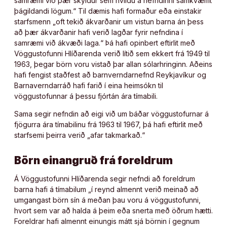
samræmi við þær skyldur sem hvíldu á nefndinni samkvæmt
þágildandi lögum.“ Til dæmis hafi formaður eða einstakir
starfsmenn „oft tekið ákvarðanir um vistun barna án þess
að þær ákvarðanir hafi verið lagðar fyrir nefndina í
samræmi við ákvæði laga.“ Þá hafi opinbert eftirlit með
Vöggustofunni Hlíðarenda verið lítið sem ekkert frá 1949 til
1963, þegar börn voru vistað þar allan sólarhringinn. Aðeins
hafi fengist staðfest að barnverndarnefnd Reykjavíkur og
Barnaverndarráð hafi farið í eina heimsókn til
vöggustofunnar á þessu fjórtán ára tímabili.
Sama segir nefndin að eigi við um báðar vöggustofurnar á
fjögurra ára tímabilinu frá 1963 til 1967, þá hafi eftirlit með
starfsemi þeirra verið „afar takmarkað.“
Börn einangruð frá foreldrum
Á Vöggustofunni Hlíðarenda segir nefndi að foreldrum
barna hafi á tímabilum „í reynd almennt verið meinað að
umgangast börn sín á meðan þau voru á vöggustofunni,
hvort sem var að halda á þeim eða snerta með öðrum hætti.
Foreldrar hafi almennt einungis mátt sjá börnin í gegnum