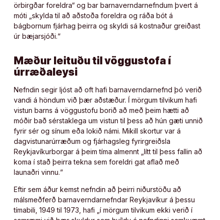
örbirgðar foreldra“ og bar barnaverndarnefndum þvert á
móti „skylda til að aðstoða foreldra og ráða bót á
bágbornum fjárhag þeirra og skyldi sá kostnaður greiðast
úr bæjarsjóði.“
Mæður leituðu til vöggustofa í
úrræðaleysi
Nefndin segir ljóst að oft hafi barnaverndarnefnd þó verið
vandi á höndum við þær aðstæður. Í mörgum tilvikum hafi
vistun barns á vöggustofu borið að með þeim hætti að
móðir bað sérstaklega um vistun til þess að hún gæti unnið
fyrir sér og sínum eða lokið námi. Mikill skortur var á
dagvistunarúrræðum og fjárhagsleg fyrirgreiðsla
Reykjavíkurborgar á þeim tíma almennt „lítt til þess fallin að
koma í stað þeirra tekna sem foreldri gat aflað með
launaðri vinnu.“
Eftir sem áður kemst nefndin að þeirri niðurstöðu að
málsmeðferð barnaverndarnefndar Reykjavíkur á þessu
tímabili, 1949 til 1973, hafi „í mörgum tilvikum ekki verið í