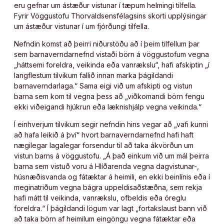
eru gefnar um ástæður vistunar í tæpum helmingi tilfella.
Fyrir Vöggustofu Thorvaldsensfélagsins skorti upplýsingar
um ástæður vistunar í um fjórðungi tilfella.
Nefndin komst að þeirri niðurstöðu að í þeim tilfellum þar
sem barnaverndarnefnd vistaði börn á vöggustofum vegna
„háttsemi foreldra, veikinda eða vanrækslu“, hafi afskiptin „í
langflestum tilvikum fallið innan marka þágildandi
barnaverndarlaga.“ Sama eigi við um afskipti og vistun
barna sem kom til vegna þess að „viðkomandi börn fengu
ekki viðeigandi hjúkrun eða læknishjálp vegna veikinda.“
Í einhverjum tilvikum segir nefndin hins vegar að „vafi kunni
að hafa leikið á því“ hvort barnaverndarnefnd hafi haft
nægilegar lagalegar forsendur til að taka ákvörðun um
vistun barns á vöggustofu. „Á það einkum við um mál þeirra
barna sem vistuð voru á Hlíðarenda vegna dagvistunar-,
húsnæðisvanda og fátæktar á heimili, en ekki beinlínis eða í
meginatriðum vegna bágra uppeldisaðstæðna, sem rekja
hafi mátt til veikinda, vanrækslu, ofbeldis eða óreglu
foreldra.“ Í þágildandi lögum var lagt „fortakslaust bann við
að taka börn af heimilum eingöngu vegna fátæktar eða