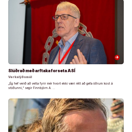
arrow_forward
Slúðrað með arftaka forseta ASÍ
Verkalýðsmál
„Ég hef verið að velta fyrir mér hvort ekki væri rétt að gefa öðrum kost á
stöðunni,“ segir Finnbjörn A. …