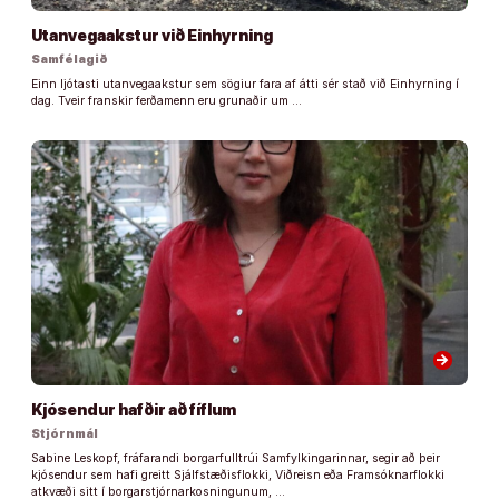
Utanvegaakstur við Einhyrning
Samfélagið
Einn ljótasti utanvegaakstur sem sögiur fara af átti sér stað við Einhyrning í
dag. Tveir franskir ferðamenn eru grunaðir um …
arrow_forward
Kjósendur hafðir að fíflum
Stjórnmál
Sabine Leskopf, fráfarandi borgarfulltrúi Samfylkingarinnar, segir að þeir
kjósendur sem hafi greitt Sjálfstæðisflokki, Viðreisn eða Framsóknarflokki
atkvæði sitt í borgarstjórnarkosningunum, …