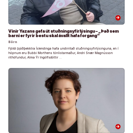
arrow_forward
Vinir Yazans gefa út stuðningsyfirlýsingu – „Það sem
barni er fyrir bestu skal ávallt hafa forgang“
Börn
Fjöldi þjóðþekktra Íslendinga hafa undirritað stuðningsyfirlýsinguna, en í
hópnum eru Bubbi Morthens tónlistarmaður, Andri Snær Magnússon
rithöfundur, Alma Ýr Ingólfsdóttir …
arrow_forward