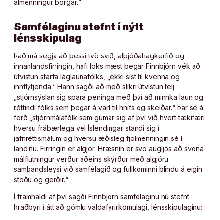
almenningur borgar.“
Samfélaginu stefnt í nýtt
lénsskipulag
Það má segja að þessi tvö svið, alþjóðahagkerfið og
innanlandsfirringin, hafi loks mæst þegar Finnbjörn vék að
útvistun starfa láglaunafólks, „ekki síst til kvenna og
innflytjenda.“ Hann sagði að með slíkri útvistun telj
„stjórnsýslan sig spara peninga með því að minnka laun og
réttindi fólks sem þegar á vart til hnífs og skeiðar.“ Þar sé á
ferð „stjórnmálafólk sem gumar sig af því við hvert tækifæri
hversu frábærlega vel Íslendingar standi sig í
jafnréttismálum og hversu æðisleg fjölmenningin sé í
landinu. Firringin er algjör. Hræsnin er svo augljós að svona
málflutningur verður aðeins skýrður með algjöru
sambandsleysi við samfélagið og fullkominni blindu á eigin
stöðu og gerðir.“
Í framhaldi af því sagði Finnbjörn samfélaginu nú stefnt
hraðbyri í átt að gömlu valdafyrirkomulagi, lénsskipulaginu: