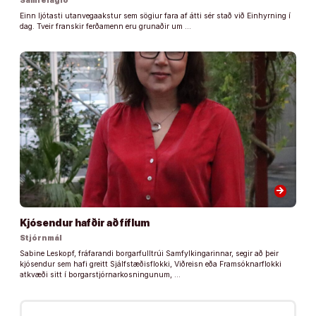
Samfélagið
Einn ljótasti utanvegaakstur sem sögiur fara af átti sér stað við Einhyrning í
dag. Tveir franskir ferðamenn eru grunaðir um …
arrow_forward
Kjósendur hafðir að fíflum
Stjórnmál
Sabine Leskopf, fráfarandi borgarfulltrúi Samfylkingarinnar, segir að þeir
kjósendur sem hafi greitt Sjálfstæðisflokki, Viðreisn eða Framsóknarflokki
atkvæði sitt í borgarstjórnarkosningunum, …