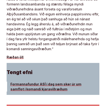
formenn landssambanda og stærstu félaga myndi
viðræðunefndina ásamt forseta og varaforsetum
Alþýðusambandsins. Við eigum einhverja pappírsvinnu eftir,
en ég tel að við séum það samhuga að hún sé nánast
handavinna. Ég legg áherslu á, að viðræðunefndin mun
eiga þétt og náið samráð við fulltrúa í miðstjórn og mun
halda þeim upplýstum um gang viðræðna. Við munum síðar
í dag fara yfir helstu forgangsatriði málefnanefnda og hefja
þannig samráð um það sem við teljum brýnast að taka fyrir í
komandi samningaviðræðum.“
Ræðan öll
.
Tengt efni
Formannafundur ASÍ í dag sem sker úr um
samflot í komandi kjaraviðræðum