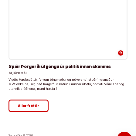
arrow_forward
Spáir Þorgerði útgöngu úr pólitík innan skamms
Stjórnmál
Vigdís Hauksdóttir, fyrrum þingmaður og núverandi stuðningsmaður
Miðflokksins, segir að Þorgerður Katrín Gunnarsdóttir, oddviti Viðreisnar og
utanríkisráðherra, muni hætta í …
Allar fréttir
Samstöðin © 2026