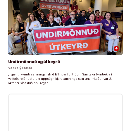
arrow_forward
Undirmönnuð og útkeyrð
Verkalýðsmál
„Í gær tilkynnti samninganefnd Eflingar fulltrúum Samtaka fyrirtækja í
velferðarþjónustu um uppsögn kjarasamnings sem undirritaður var 2.
október síðastliðinn. Þegar …