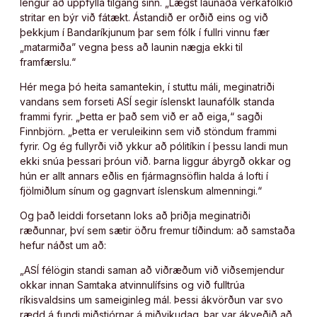
lengur að uppfylla tilgang sinn. „Lægst launaða verkafólkið
stritar en býr við fátækt. Ástandið er orðið eins og við
þekkjum í Bandaríkjunum þar sem fólk í fullri vinnu fær
„matarmiða” vegna þess að launin nægja ekki til
framfærslu.“
Hér mega þó heita samantekin, í stuttu máli, meginatriði
vandans sem forseti ASÍ segir íslenskt launafólk standa
frammi fyrir. „Þetta er það sem við er að eiga,“ sagði
Finnbjörn. „Þetta er veruleikinn sem við stöndum frammi
fyrir. Og ég fullyrði við ykkur að pólitíkin í þessu landi mun
ekki snúa þessari þróun við. Þarna liggur ábyrgð okkar og
hún er allt annars eðlis en fjármagnsöflin halda á lofti í
fjölmiðlum sínum og gagnvart íslenskum almenningi.“
Og það leiddi forsetann loks að þriðja meginatriði
ræðunnar, því sem sætir öðru fremur tíðindum: að samstaða
hefur náðst um að:
„ASÍ félögin standi saman að viðræðum við viðsemjendur
okkar innan Samtaka atvinnulífsins og við fulltrúa
ríkisvaldsins um sameiginleg mál. Þessi ákvörðun var svo
rædd á fundi miðstjórnar á miðvikudag. Þar var ákveðið að