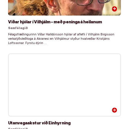
arrow_forward
Viðar hjólar í Vilhjálm – með peninga á heilanum
Samfélagið
Félagsfræðingurinn Viðar Halldórsson hjólar af aflefli í Vilhjálm Birgisson
verkalýðsleiðtoga á Akranesi en Vilhjálmur styður hvalveiðar Kristjáns
Loftssonar. Fyrstu dýrin …
arrow_forward
Utanvegaakstur við Einhyrning