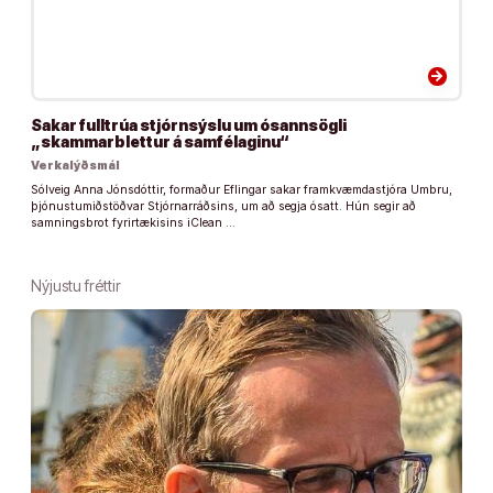
arrow_forward
Sakar fulltrúa stjórnsýslu um ósannsögli
„skammarblettur á samfélaginu“
Verkalýðsmál
Sólveig Anna Jónsdóttir, formaður Eflingar sakar framkvæmdastjóra Umbru,
þjónustumiðstöðvar Stjórnarráðsins, um að segja ósatt. Hún segir að
samningsbrot fyrirtækisins iClean …
Nýjustu fréttir