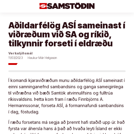
Áfram
að
efni
Aðildarfélög ASÍ sameinast í
viðræðum við SA og ríkið,
tilkynnir forseti í eldræðu
Verkalýðsmál
11/03/2023
Haukur Már Helgason
Í komandi kjaraviðræðum munu aðildarfélög ASÍ sameinast í
einni samninganefnd sambandsins og ganga sameiginlega
til viðræðna við bæði Samtök atvinnulífsins og fulltrúa
ríkisvaldsins. Þetta kom fram í ræðu Finnbjörns A.
Hermannssonar, forseta ASÍ, á formannafundi sambandsins
í dag, föstudag.
Í ræðu forsetans má segja að þrennt hafi staðið upp úr. Það
fyrsta var áhersla hans á það að hvaða leyti Ísland er ekki