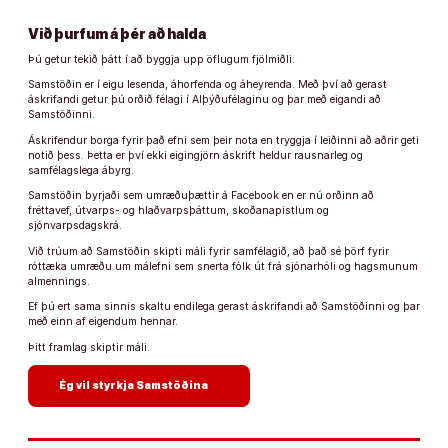
Við þurfum á þér að halda
Þú getur tekið þátt í að byggja upp öflugum fjölmiðli.
Samstöðin er í eigu lesenda, áhorfenda og áheyrenda. Með því að gerast
áskrifandi getur þú orðið félagi í Alþýðufélaginu og þar með eigandi að
Samstöðinni.
Áskrifendur borga fyrir það efni sem þeir nota en tryggja í leiðinni að aðrir geti
notið þess. Þetta er því ekki eigingjörn áskrift heldur rausnarleg og
samfélagslega ábyrg.
Samstöðin byrjaði sem umræðuþættir á Facebook en er nú orðinn að
fréttavef, útvarps- og hlaðvarpsþáttum, skoðanapistlum og
sjónvarpsdagskrá.
Við trúum að Samstöðin skipti máli fyrir samfélagið, að það sé þörf fyrir
róttæka umræðu um málefni sem snerta fólk út frá sjónarhóli og hagsmunum
almennings.
Ef þú ert sama sinnis skaltu endilega gerast áskrifandi að Samstöðinni og þar
með einn af eigendum hennar.
Þitt framlag skiptir máli.
arrow_forward
Ég vil styrkja Samstöðina