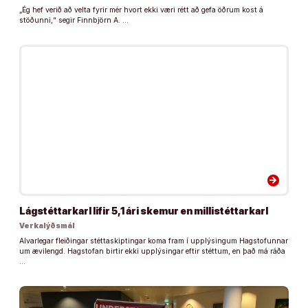
„Ég hef verið að velta fyrir mér hvort ekki væri rétt að gefa öðrum kost á
stöðunni,“ segir Finnbjörn A. …
arrow_forward
Lágstéttarkarl lifir 5,1 ári skemur en millistéttarkarl
Verkalýðsmál
Alvarlegar fleiðingar stéttaskiptingar koma fram í upplýsingum Hagstofunnar
um ævilengd. Hagstofan birtir ekki upplýsingar eftir stéttum, en það má ráða
…