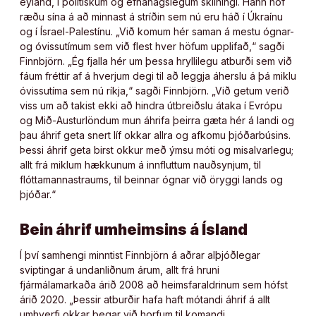
eyland, í pólitískum og efnahagslegum skilningi. Hann hóf
ræðu sína á að minnast á stríðin sem nú eru háð í Úkraínu
og í Ísrael-Palestínu. „Við komum hér saman á mestu ógnar-
og óvissutímum sem við flest hver höfum upplifað,“ sagði
Finnbjörn. „Ég fjalla hér um þessa hryllilegu atburði sem við
fáum fréttir af á hverjum degi til að leggja áherslu á þá miklu
óvissutíma sem nú ríkja,“ sagði Finnbjörn. „Við getum verið
viss um að takist ekki að hindra útbreiðslu átaka í Evrópu
og Mið-Austurlöndum mun áhrifa þeirra gæta hér á landi og
þau áhrif geta snert líf okkar allra og afkomu þjóðarbúsins.
Þessi áhrif geta birst okkur með ýmsu móti og misalvarlegu;
allt frá miklum hækkunum á innfluttum nauðsynjum, til
flóttamannastraums, til beinnar ógnar við öryggi lands og
þjóðar.“
Bein áhrif umheimsins á Ísland
Í því samhengi minntist Finnbjörn á aðrar alþjóðlegar
sviptingar á undanliðnum árum, allt frá hruni
fjármálamarkaða árið 2008 að heimsfaraldrinum sem hófst
árið 2020. „Þessir atburðir hafa haft mótandi áhrif á allt
umhverfi okkar þegar við horfum til komandi