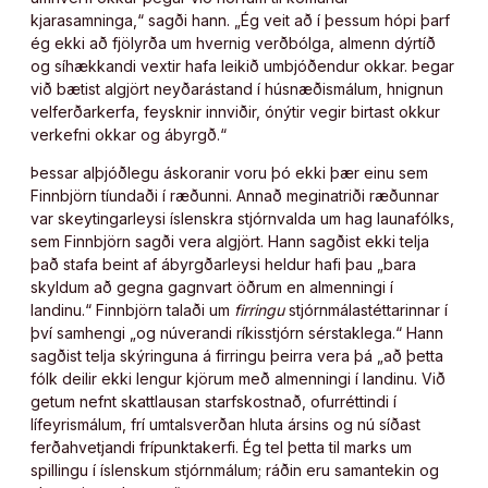
kjarasamninga,“ sagði hann. „Ég veit að í þessum hópi þarf
ég ekki að fjölyrða um hvernig verðbólga, almenn dýrtíð
og síhækkandi vextir hafa leikið umbjóðendur okkar. Þegar
við bætist algjört neyðarástand í húsnæðismálum, hnignun
velferðarkerfa, feysknir innviðir, ónýtir vegir birtast okkur
verkefni okkar og ábyrgð.“
Þessar alþjóðlegu áskoranir voru þó ekki þær einu sem
Finnbjörn tíundaði í ræðunni. Annað meginatriði ræðunnar
var skeytingarleysi íslenskra stjórnvalda um hag launafólks,
sem Finnbjörn sagði vera algjört. Hann sagðist ekki telja
það stafa beint af ábyrgðarleysi heldur hafi þau „bara
skyldum að gegna gagnvart öðrum en almenningi í
landinu.“ Finnbjörn talaði um
firringu
stjórnmálastéttarinnar í
því samhengi „og núverandi ríkisstjórn sérstaklega.“ Hann
sagðist telja skýringuna á firringu þeirra vera þá „að þetta
fólk deilir ekki lengur kjörum með almenningi í landinu. Við
getum nefnt skattlausan starfskostnað, ofurréttindi í
lífeyrismálum, frí umtalsverðan hluta ársins og nú síðast
ferðahvetjandi frípunktakerfi. Ég tel þetta til marks um
spillingu í íslenskum stjórnmálum; ráðin eru samantekin og