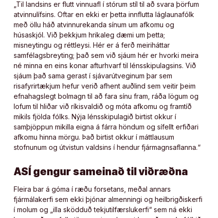
„Til landsins er flutt vinnuafl í stórum stíl til að svara þörfum
atvinnulífsins. Oftar en ekki er þetta innflutta láglaunafólk
með öllu háð atvinnurekanda sínum um afkomu og
húsaskjól. Við þekkjum hrikaleg dæmi um þetta;
misneytingu og réttleysi. Hér er á ferð meiriháttar
samfélagsbreyting; það sem við sjáum hér er hvorki meira
né minna en eins konar afturhvarf til lénsskipulagsins. Við
sjáum það sama gerast í sjávarútveginum þar sem
risafyrirtækjum hefur verið afhent auðlind sem veitir þeim
efnahagslegt bolmagn til að fara sínu fram, ráða lögum og
lofum til hliðar við ríkisvaldið og móta afkomu og framtíð
mikils fjölda fólks. Nýja lénsskipulagið birtist okkur í
samþjöppun mikilla eigna á fárra höndum og sífellt erfiðari
afkomu hinna mörgu. Það birtist okkur í máttlausum
stofnunum og útvistun valdsins í hendur fjármagnsaflanna.“
ASÍ gengur sameinað til viðræðna
Fleira bar á góma í ræðu forsetans, meðal annars
fjármálakerfi sem ekki þjónar almenningi og heilbrigðiskerfi
í molum og „illa sködduð tekjutilfærslukerfi“ sem ná ekki