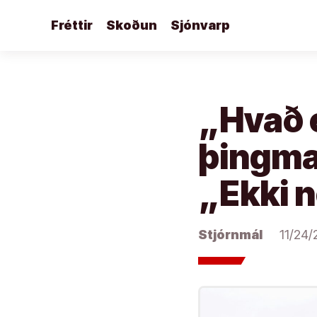
Áfram
Fréttir
Skoðun
Sjónvarp
að
efni
„Hvað 
þingma
„Ekki n
Stjórnmál
11/24/