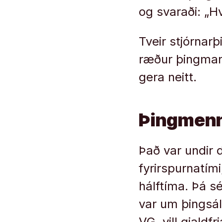
og svaraði: „H
Tveir stjórnar
ræður þingmann
gera neitt.
Þingmenn 
Það var undir 
fyrirspurnatím
hálftíma. Þá 
var um þingsál
VG, vill gjaldf