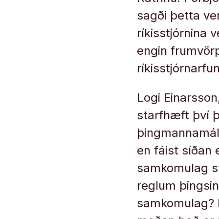
sagði þetta ver
ríkisstjórnina
engin frumvörp
ríkisstjórnarf
Logi Einarsson
starfhæft því þ
þingmannamál. 
en fáist síðan 
samkomulag stj
reglum þingsins
samkomulag? E