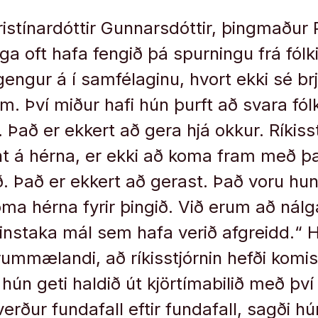
istínardóttir Gunnarsdóttir, þingmaður P
 oft hafa fengið þá spurningu frá fólki,
engur á í samfélaginu, hvort ekki sé br
. Því miður hafi hún þurft að svara fólk
 Það er ekkert að gera hjá okkur. Ríkisst
nt á hérna, er ekki að koma fram með 
ð. Það er ekkert að gerast. Það voru hu
ma hérna fyrir þingið. Við erum að nálga
instaka mál sem hafa verið afgreidd.“ 
frummælandi, að ríkisstjórnin hefði komist
hún geti haldið út kjörtímabilið með því
 verður fundafall eftir fundafall, sagði h