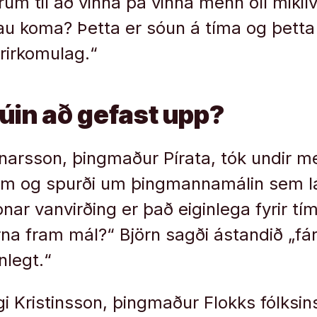
úm til að vinna þá vinna menn öll mikil
u koma? Þetta er sóun á tíma og þetta
rirkomulag.“
búin að gefast upp?
narsson, þingmaður Pírata, tók undir m
m og spurði um þingmannamálin sem lá
onar vanvirðing er það eiginlega fyrir 
na fram mál?“ Björn sagði ástandið „fár
nlegt.“
 Kristinsson, þingmaður Flokks fólksins,