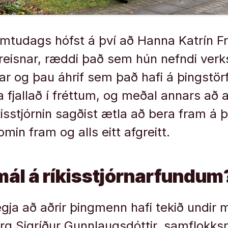
mtudags hófst á því að Hanna Katrín Fr
eisnar, ræddi það sem hún nefndi verk
nnar og þau áhrif sem það hafi á þingstö
a fjallað í fréttum, og meðal annars að 
sstjórnin sagðist ætla að bera fram á þ
min fram og alls eitt afgreitt.
 mál á ríkisstjórnarfundum
gja að aðrir þingmenn hafi tekið undir
örg Sigríður Gunnlaugsdóttir, samflokk