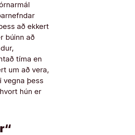
jórnarmál
ðarnefndar
 þess að ekkert
er búinn að
dur,
antað tíma en
ert um að vera,
ri vegna þess
 hvort hún er
ur“