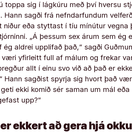
nú toppa sig í lágkúru með því hversu st
ð. Hann sagði frá nefndarfundum velfer
t niður eða styttast í tíu mínútur vegna
sstjórninni. „Á þessum sex árum sem ég 
f ég aldrei upplifað það,“ sagði Guðmun
væri yfirleitt full af málum og frekar v
bregður allt í einu svo við að það er ekk
t.“ Hann sagðist spyrja sig hvort það væ
in geti ekki komið sér saman um mál eða
gefast upp?“
 er ekkert að gera hjá okk