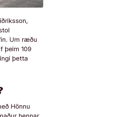
iðriksson,
stol
rfin. Um ræðu
af þeim 109
ingi þetta
?
 með Hönnu
smaður hennar,