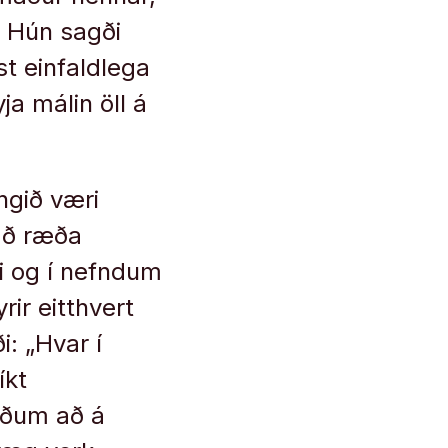
“ Hún sagði
st einfaldlega
a málin öll á
ngið væri
 að ræða
i og í nefndum
rir eitthvert
: „Hvar í
íkt
öðum að á