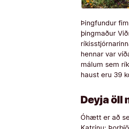
Þingfundur fim
þingmaður Viðr
ríkisstjórnari
hennar var víð
málum sem ríki
haust eru 39 ko
Deyja öll
Óhætt er að se
Katrínu: Þorbj