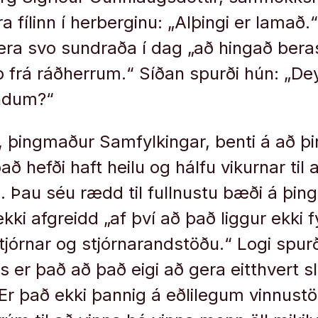
a fílinn í herberginu: „Alþingi er lamað.
 vera svo sundraða í dag „að hingað bera
 frá ráðherrum.“ Síðan spurði hún: „Deyj
undum?“
, þingmaður Samfylkingar, benti á að þi
að hefði haft heilu og hálfu vikurnar til
Þau séu rædd til fullnustu bæði á þing
ekki afgreidd „af því að það liggur ekki fy
órnar og stjórnarandstöðu.“ Logi spurði
 er það að það eigi að gera eitthvert sl
r það ekki þannig á eðlilegum vinnust