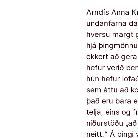
Arndís Anna Kr
undanfarna daga
hversu margt g
hjá þingmönnum
ekkert að gera.
hefur verið be
hún hefur lofa
sem áttu að ko
það eru bara e
telja, eins og 
niðurstöðu „að 
neitt.“ Á þingi