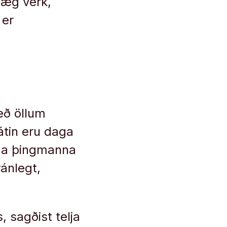
væg verk,
 er
eð öllum
tin eru daga
tíma þingmanna
ánlegt,
 sagðist telja