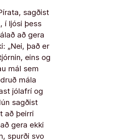
írata, sagðist
 í ljósi þess
jálað að gera
i: „Nei, það er
jórnin, eins og
þau mál sem
ndruð mála
st jólafrí og
Hún sagðist
 að þeirri
 að gera ekki
ún, spurði svo