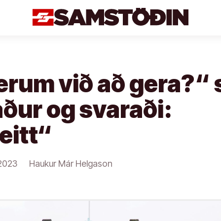
erum við að gera?“ 
ður og svaraði:
eitt“
2023
Haukur Már Helgason