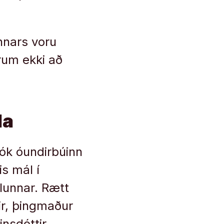
nnars voru
rum ekki að
la
tók óundirbúinn
s mál í
lunnar. Rætt
ir, þingmaður
insdóttir,