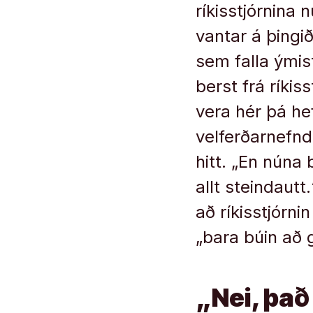
ríkisstjórnina 
vantar á þingi
sem falla ýmis
berst frá ríki
vera hér þá he
velferðarnefnd 
hitt. „En núna 
allt steindaut
að ríkisstjórn
„bara búin að 
„Nei, það