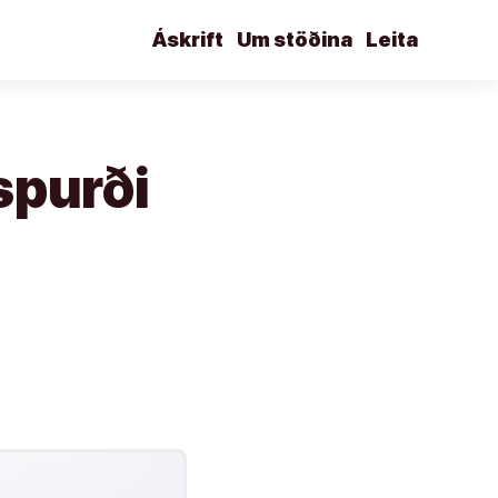
Áskrift
Um stöðina
Leita
spurði