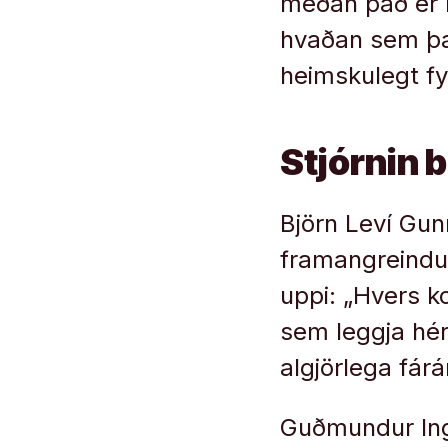
meðan það er r
hvaðan sem þa
heimskulegt fy
Stjórnin 
Björn Leví Gun
framangreindu
uppi: „Hvers k
sem leggja hér
algjörlega fárá
Guðmundur Ingi