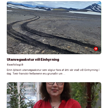
arrow_forward
Utanvegaakstur við Einhyrning
Samfélagið
Einn ljótasti utanvegaakstur sem sögiur fara af átti sér stað við Einhyrning í
dag. Tveir franskir ferðamenn eru grunaðir um …