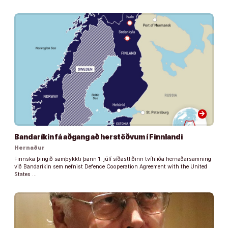
arrow_forward
Bandaríkin fá aðgang að herstöðvum í Finnlandi
Hernaður
Finnska þingið samþykkti þann 1. júlí síðastliðinn tvíhliða hernaðarsamning
við Bandaríkin sem nefnist Defence Cooperation Agreement with the United
States …