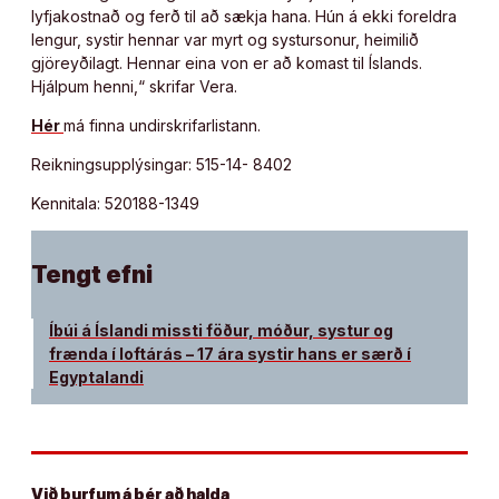
lyfjakostnað og ferð til að sækja hana. Hún á ekki foreldra
lengur, systir hennar var myrt og systursonur, heimilið
gjöreyðilagt. Hennar eina von er að komast til Íslands.
Hjálpum henni,“ skrifar Vera.
Hér
má finna undirskrifarlistann.
Reikningsupplýsingar: 515-14- 8402
Kennitala: 520188-1349
Tengt efni
Íbúi á Íslandi missti föður, móður, systur og
frænda í loftárás – 17 ára systir hans er særð í
Egyptalandi
Við þurfum á þér að halda