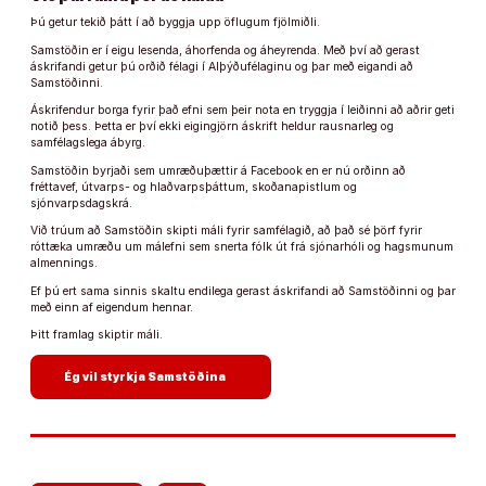
Þú getur tekið þátt í að byggja upp öflugum fjölmiðli.
Samstöðin er í eigu lesenda, áhorfenda og áheyrenda. Með því að gerast
áskrifandi getur þú orðið félagi í Alþýðufélaginu og þar með eigandi að
Samstöðinni.
Áskrifendur borga fyrir það efni sem þeir nota en tryggja í leiðinni að aðrir geti
notið þess. Þetta er því ekki eigingjörn áskrift heldur rausnarleg og
samfélagslega ábyrg.
Samstöðin byrjaði sem umræðuþættir á Facebook en er nú orðinn að
fréttavef, útvarps- og hlaðvarpsþáttum, skoðanapistlum og
sjónvarpsdagskrá.
Við trúum að Samstöðin skipti máli fyrir samfélagið, að það sé þörf fyrir
róttæka umræðu um málefni sem snerta fólk út frá sjónarhóli og hagsmunum
almennings.
Ef þú ert sama sinnis skaltu endilega gerast áskrifandi að Samstöðinni og þar
með einn af eigendum hennar.
Þitt framlag skiptir máli.
arrow_forward
Ég vil styrkja Samstöðina