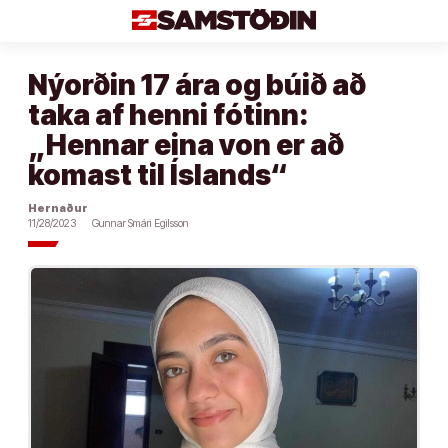
Áfram
að
efni
Nýorðin 17 ára og búið að
taka af henni fótinn:
„Hennar eina von er að
komast til Íslands“
Hernaður
11/28/2023
Gunnar Smári Egilsson