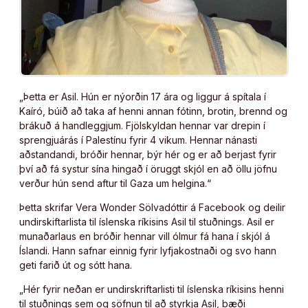
„Þetta er Asil. Hún er nýorðin 17 ára og liggur á spítala í
Kaíró, búið að taka af henni annan fótinn, brotin, brennd og
brákuð á handleggjum. Fjölskyldan hennar var drepin í
sprengjuárás í Palestínu fyrir 4 vikum. Hennar nánasti
aðstandandi, bróðir hennar, býr hér og er að berjast fyrir
því að fá systur sína hingað í öruggt skjól en að öllu jöfnu
verður hún send aftur til Gaza um helgina.“
Þetta skrifar Vera Wonder Sölvadóttir á Facebook og deilir
undirskiftarlista til íslenska ríkisins Asil til stuðnings. Asil er
munaðarlaus en bróðir hennar vill ólmur fá hana í skjól á
Íslandi. Hann safnar einnig fyrir lyfjakostnaði og svo hann
geti farið út og sótt hana.
„Hér fyrir neðan er undirskriftarlisti til íslenska ríkisins henni
til stuðnings sem og söfnun til að styrkja Asil, bæði