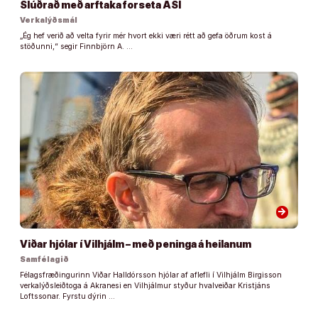
Slúðrað með arftaka forseta ASÍ
Verkalýðsmál
„Ég hef verið að velta fyrir mér hvort ekki væri rétt að gefa öðrum kost á
stöðunni,“ segir Finnbjörn A. …
arrow_forward
Viðar hjólar í Vilhjálm – með peninga á heilanum
Samfélagið
Félagsfræðingurinn Viðar Halldórsson hjólar af aflefli í Vilhjálm Birgisson
verkalýðsleiðtoga á Akranesi en Vilhjálmur styður hvalveiðar Kristjáns
Loftssonar. Fyrstu dýrin …