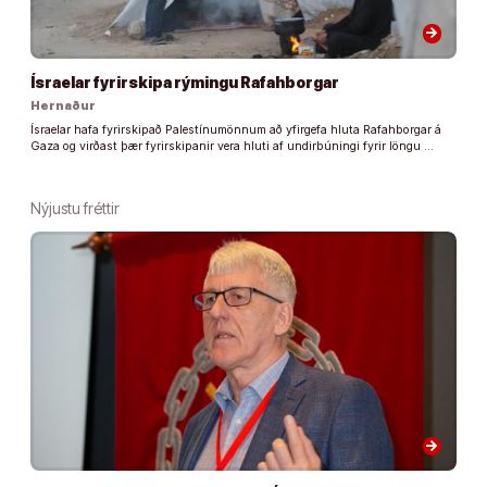
arrow_forward
Ísraelar fyrirskipa rýmingu Rafahborgar
Hernaður
Ísraelar hafa fyrirskipað Palestínumönnum að yfirgefa hluta Rafahborgar á
Gaza og virðast þær fyrirskipanir vera hluti af undirbúningi fyrir löngu …
Nýjustu fréttir
arrow_forward