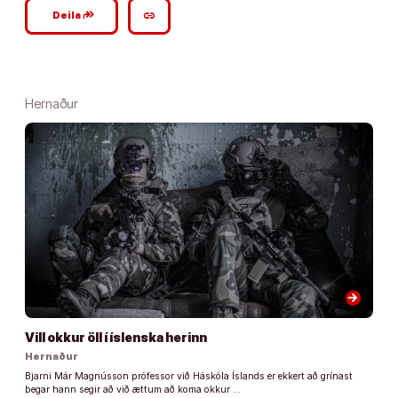
google_plus_reshare
link
Deila
Hernaður
arrow_forward
Vill okkur öll í íslenska herinn
Hernaður
Bjarni Már Magnússon prófessor við Háskóla Íslands er ekkert að grínast
þegar hann segir að við ættum að koma okkur …