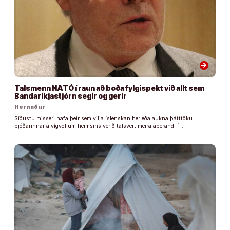
arrow_forward
Talsmenn NATÓ í raun að boða fylgispekt við allt sem
Bandaríkjastjórn segir og gerir
Hernaður
Síðustu misseri hafa þeir sem vilja íslenskan her eða aukna þátttöku
þjóðarinnar á vígvöllum heimsins verið talsvert meira áberandi í …