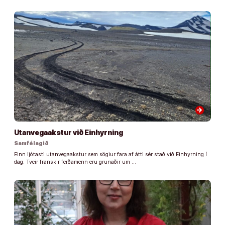
arrow_forward
Utanvegaakstur við Einhyrning
Samfélagið
Einn ljótasti utanvegaakstur sem sögiur fara af átti sér stað við Einhyrning í
dag. Tveir franskir ferðamenn eru grunaðir um …