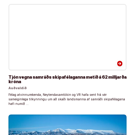
arrow_forward
Tjón vegna samráðs skipafélaganna metið á 62 milljarða
króna
Auðvaldið
Félag atvinnurekenda, Neytendasamtökin og VR hafa sent frá sér
sameiginlega tilkynningu um að skaði landsmanna af samráði skipafélagana
hafi numið …