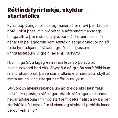
Réttindi fyrirtækja, skyldur
starfsfólks
Fyrsti upplýsingamolinn – og raunar sá eini, því þeir fáu sem
höfðu birst þessum til viðbótar, á aðfaranótt mánudags,
hanga allir á þeirri sömu spýtu. Þar má til dæmis lesa má
nánar um þá lagagrein sem samtökin segja grundvöllinn að
frelsi fyrirtækjanna frá launagreiðslum í þessum
kringumstæðum: 3. grein
laga nr. 19/1979
.
Í kynningu SA á lagagreininni má lesa að þó svo að
atvinnurekandi beri ekki ábyrgð á að greiða starfsfólki laun
í náttúruhamförum þá sé starfsfólkinu eftir sem áður skylt að
mæta aftur til vinnu þegar hamförunum lýkur:
„Ákvörðun atvinnurekanda um að greiða ekki laun felur
ekki í sér uppsögn ráðningar eða slit ráðningarsambands.
Þegar aðstæðum linnir og starfsemi getur hafist á ný þá ber
starfsfólki að koma aftur til vinnu og skylda til greiðslu launa
verður virk á ný.“