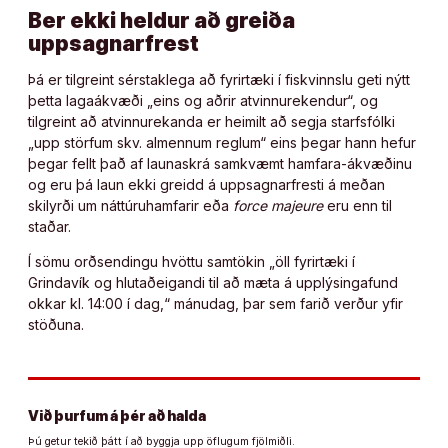
Ber ekki heldur að greiða
uppsagnarfrest
Þá er tilgreint sérstaklega að fyrirtæki í fiskvinnslu geti nýtt
þetta lagaákvæði „eins og aðrir atvinnurekendur“, og
tilgreint að atvinnurekanda er heimilt að segja starfsfólki
„upp störfum skv. almennum reglum“ eins þegar hann hefur
þegar fellt það af launaskrá samkvæmt hamfara-ákvæðinu
og eru þá laun ekki greidd á uppsagnarfresti á meðan
skilyrði um náttúruhamfarir eða
force majeure
eru enn til
staðar.
Í sömu orðsendingu hvöttu samtökin „öll fyrirtæki í
Grindavík og hlutaðeigandi til að mæta á upplýsingafund
okkar kl. 14:00 í dag,“ mánudag, þar sem farið verður yfir
stöðuna.
Við þurfum á þér að halda
Þú getur tekið þátt í að byggja upp öflugum fjölmiðli.