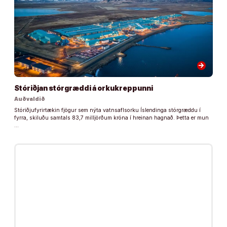
arrow_forward
Stóriðjan stórgræddi á orkukreppunni
Auðvaldið
Stóriðjufyrirtækin fjögur sem nýta vatnsaflsorku Íslendinga stórgræddu í
fyrra, skiluðu samtals 83,7 milljörðum króna í hreinan hagnað. Þetta er mun
…