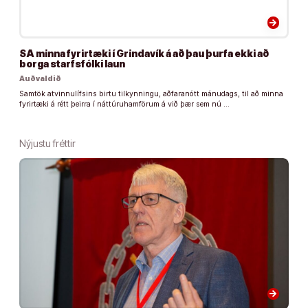
arrow_forward
SA minna fyrirtæki í Grindavík á að þau þurfa ekki að
borga starfsfólki laun
Auðvaldið
Samtök atvinnulífsins birtu tilkynningu, aðfaranótt mánudags, til að minna
fyrirtæki á rétt þeirra í náttúruhamförum á við þær sem nú …
Nýjustu fréttir
arrow_forward