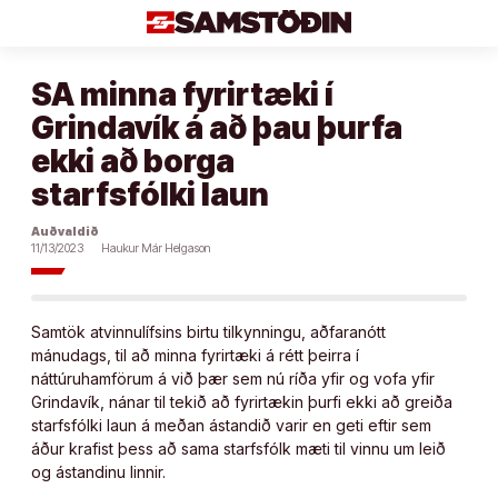
Áfram
að
efni
SA minna fyrirtæki í
Grindavík á að þau þurfa
ekki að borga
starfsfólki laun
Auðvaldið
11/13/2023
Haukur Már Helgason
Samtök atvinnulífsins birtu tilkynningu, aðfaranótt
mánudags, til að minna fyrirtæki á rétt þeirra í
náttúruhamförum á við þær sem nú ríða yfir og vofa yfir
Grindavík, nánar til tekið að fyrirtækin þurfi ekki að greiða
starfsfólki laun á meðan ástandið varir en geti eftir sem
áður krafist þess að sama starfsfólk mæti til vinnu um leið
og ástandinu linnir.