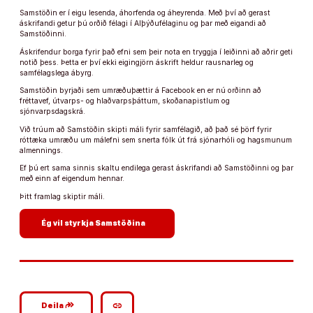
Samstöðin er í eigu lesenda, áhorfenda og áheyrenda. Með því að gerast
áskrifandi getur þú orðið félagi í Alþýðufélaginu og þar með eigandi að
Samstöðinni.
Áskrifendur borga fyrir það efni sem þeir nota en tryggja í leiðinni að aðrir geti
notið þess. Þetta er því ekki eigingjörn áskrift heldur rausnarleg og
samfélagslega ábyrg.
Samstöðin byrjaði sem umræðuþættir á Facebook en er nú orðinn að
fréttavef, útvarps- og hlaðvarpsþáttum, skoðanapistlum og
sjónvarpsdagskrá.
Við trúum að Samstöðin skipti máli fyrir samfélagið, að það sé þörf fyrir
róttæka umræðu um málefni sem snerta fólk út frá sjónarhóli og hagsmunum
almennings.
Ef þú ert sama sinnis skaltu endilega gerast áskrifandi að Samstöðinni og þar
með einn af eigendum hennar.
Þitt framlag skiptir máli.
arrow_forward
Ég vil styrkja Samstöðina
google_plus_reshare
link
Deila