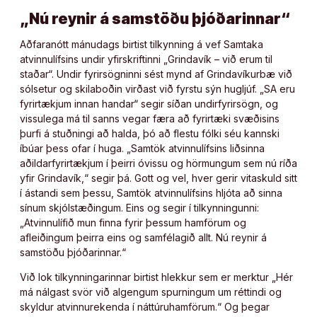
„Nú reynir á samstöðu þjóðarinnar“
Aðfaranótt mánudags birtist tilkynning á vef Samtaka
atvinnulífsins undir yfirskriftinni „Grindavík – við erum til
staðar“. Undir fyrirsögninni sést mynd af Grindavíkurbæ við
sólsetur og skilaboðin virðast við fyrstu sýn hugljúf. „SA eru
fyrirtækjum innan handar“ segir síðan undirfyrirsögn, og
vissulega má til sanns vegar færa að fyrirtæki svæðisins
þurfi á stuðningi að halda, þó að flestu fólki séu kannski
íbúar þess ofar í huga. „Samtök atvinnulífsins liðsinna
aðildarfyrirtækjum í þeirri óvissu og hörmungum sem nú ríða
yfir Grindavík,“ segir þá. Gott og vel, hver gerir vitaskuld sitt
í ástandi sem þessu, Samtök atvinnulífsins hljóta að sinna
sínum skjólstæðingum. Eins og segir í tilkynningunni:
„Atvinnulífið mun finna fyrir þessum hamförum og
afleiðingum þeirra eins og samfélagið allt. Nú reynir á
samstöðu þjóðarinnar.“
Við lok tilkynningarinnar birtist hlekkur sem er merktur „Hér
má nálgast svör við algengum spurningum um réttindi og
skyldur atvinnurekenda í náttúruhamförum.“ Og þegar