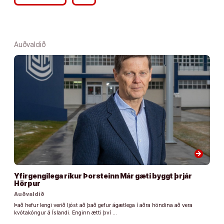
Auðvaldið
arrow_forward
Yfirgengilega ríkur Þorsteinn Már gæti byggt þrjár
Hörpur
Auðvaldið
Það hefur lengi verið ljóst að það gefur ágætlega í aðra höndina að vera
kvótakóngur á Íslandi. Enginn ætti því …