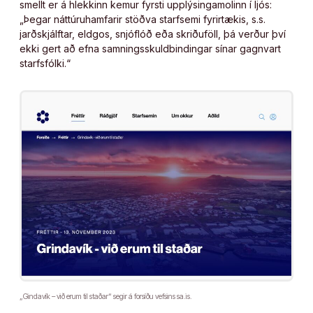
smellt er á hlekkinn kemur fyrsti upplýsingamolinn í ljós:
„Þegar náttúruhamfarir stöðva starfsemi fyrirtækis, s.s.
jarðskjálftar, eldgos, snjóflóð eða skriðuföll, þá verður því
ekki gert að efna samningsskuldbindingar sínar gagnvart
starfsfólki.“
„Gindavík – við erum til staðar“ segir á forsíðu vefsins sa.is.