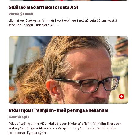
Slúðrað með arftaka forseta ASÍ
Verkalýðsmál
„Ég hef verið að velta fyrir mér hvort ekki væri rétt að gefa öðrum kost á
stöðunni,“ segir Finnbjörn A. …
arrow_forward
Viðar hjólar í Vilhjálm – með peninga á heilanum
Samfélagið
Félagsfræðingurinn Viðar Halldórsson hjólar af aflefli í Vilhjálm Birgisson
verkalýðsleiðtoga á Akranesi en Vilhjálmur styður hvalveiðar Kristjáns
Loftssonar. Fyrstu dýrin …