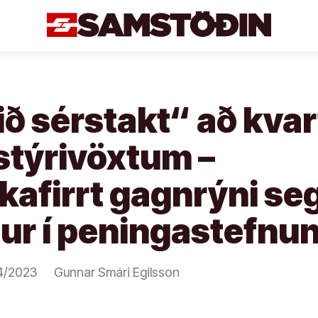
ið sérstakt“ að kva
stýrivöxtum –
kafirrt gagnrýni seg
ur í peningastefnu
4/2023
Gunnar Smári Egilsson