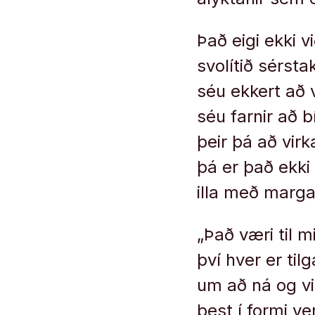
Það eigi ekki v
svolítið sérst
séu ekkert að 
séu farnir að b
þeir þá að vir
þá er það ekki 
illa með marga
„Það væri til m
því hver er ti
um að ná og vi
best í formi v