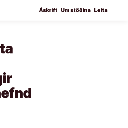
Áskrift
Um stöðina
Leita
rta
ir
nefnd