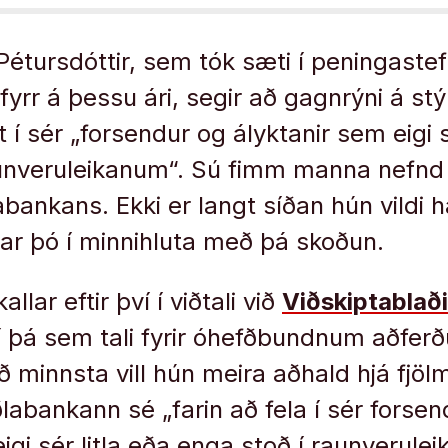
étursdóttir, sem tók sæti í peningaste
rr á þessu ári, segir að gagnrýni á stýr
t í sér „forsendur og ályktanir sem eigi s
aunveruleikanum“. Sú fimm manna nefnd
labankans. Ekki er langt síðan hún vildi
ar þó í minnihluta með þá skoðun.
lar eftir því í viðtali við
Viðskiptablað
 í þá sem tali fyrir óhefðbundnum aðfer
ð minnsta vill hún meira aðhald hjá fjö
labankann sé „farin að fela í sér forsen
igi sér litla eða enga stoð í raunverule