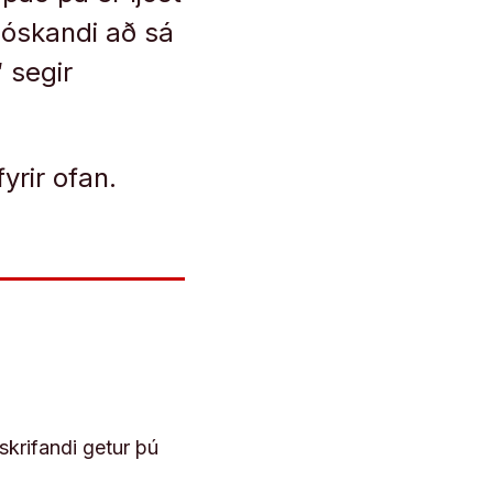
i óskandi að sá
 segir
yrir ofan.
skrifandi getur þú