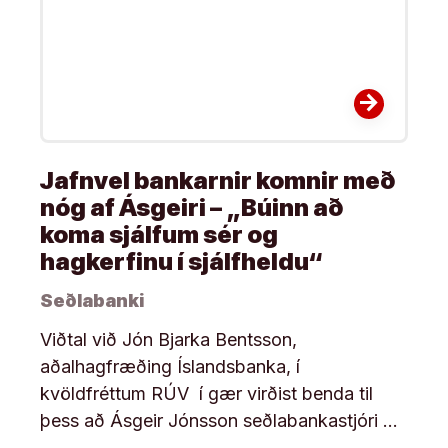
arrow_forward
Jafnvel bankarnir komnir með
nóg af Ásgeiri – „Búinn að
koma sjálfum sér og
hagkerfinu í sjálfheldu“
Seðlabanki
Viðtal við Jón Bjarka Bentsson,
aðalhagfræðing Íslandsbanka, í
kvöldfréttum RÚV í gær virðist benda til
þess að Ásgeir Jónsson seðlabankastjóri …