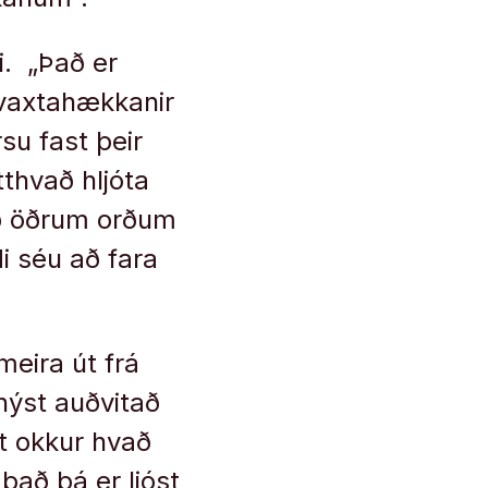
ki. „Það er
 vaxtahækkanir
su fast þeir
tthvað hljóta
eð öðrum orðum
di séu að fara
meira út frá
nýst auðvitað
st okkur hvað
það þá er ljóst