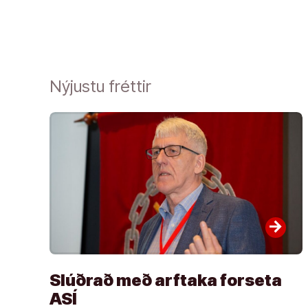
Nýjustu fréttir
arrow_forward
Slúðrað með arftaka forseta
ASÍ