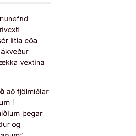
fnunefnd
ivexti
ér litla eða
 ákveður
 hækka vextina
ið
að fjölmiðlar
ðum í
lmiðlum þegar
dur og
ikanum“.