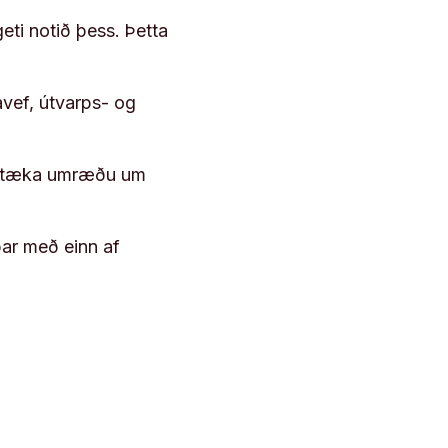
geti notið þess. Þetta
vef, útvarps- og
 róttæka umræðu um
þar með einn af