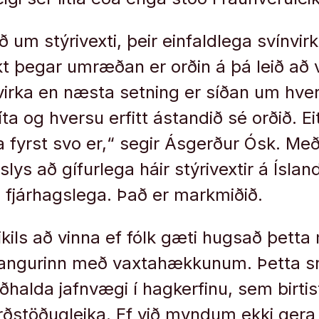
ið um stýrivexti, þeir einfaldlega svínvir
akt þegar umræðan er orðin á þá leið að
virka en næsta setning er síðan um hver
íta og hversu erfitt ástandið sé orðið. Ei
ka fyrst svo er,“ segir Ásgerður Ósk. M
slys að gífurlega háir stýrivextir á Íslan
 fjárhagslega. Það er markmiðið.
ikils að vinna ef fólk gæti hugsað þetta 
lgangurinn með vaxtahækkunum. Þetta s
ðhalda jafnvægi í hagkerfinu, sem birti
erðstöðugleika. Ef við myndum ekki gera 