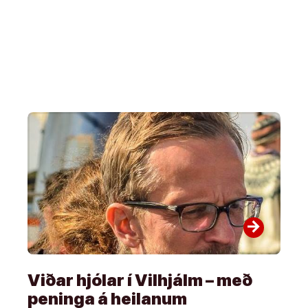
arrow_forward
Viðar hjólar í Vilhjálm – með
peninga á heilanum