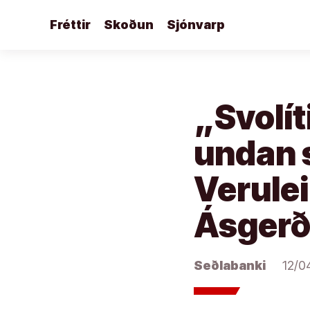
Áfram
Fréttir
Skoðun
Sjónvarp
að
efni
„Svolít
undan 
Verulei
Ásgerð
Seðlabanki
12/0