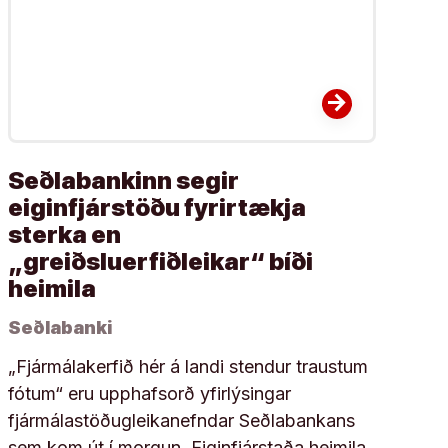
arrow_forward
Seðlabankinn segir
eiginfjárstöðu fyrirtækja
sterka en
„greiðsluerfiðleikar“ bíði
heimila
Seðlabanki
„Fjármálakerfið hér á landi stendur traustum
fótum“ eru upphafsorð yfirlýsingar
fjármálastöðugleikanefndar Seðlabankans
sem kom út í morgun. Eiginfjárstaða heimila