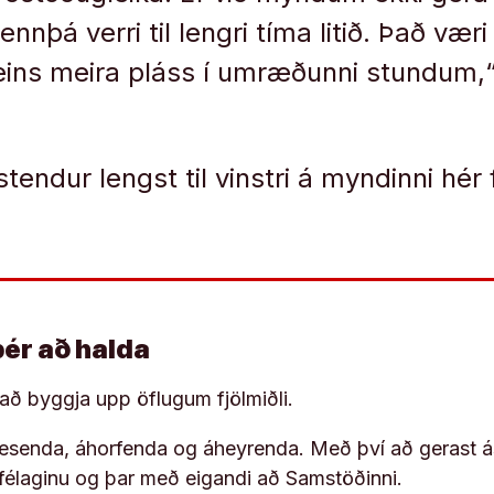
ennþá verri til lengri tíma litið. Það vær
aðeins meira pláss í umræðunni stundum,“
endur lengst til vinstri á myndinni hér f
þér að halda
í að byggja upp öflugum fjölmiðli.
 lesenda, áhorfenda og áheyrenda. Með því að gerast á
ufélaginu og þar með eigandi að Samstöðinni.