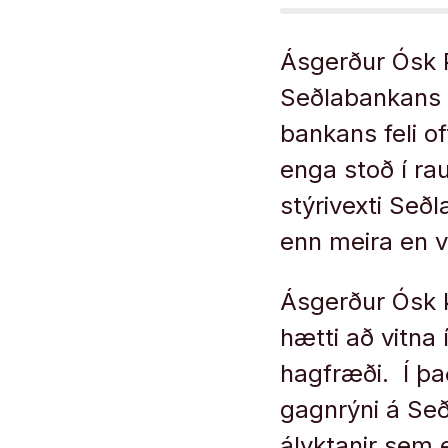
Ásgerður Ósk P
Seðlabankans fy
bankans feli of
enga stoð í r
stýrivexti Seð
enn meira en v
Ásgerður Ósk kal
hætti að vitna
hagfræði. Í þa
gagnrýni á Seð
ályktanir sem e