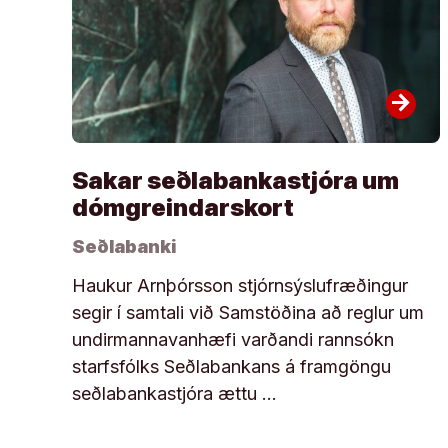
arrow_forward
Sakar seðlabankastjóra um
dómgreindarskort
Seðlabanki
Haukur Arnþórsson stjórnsýslufræðingur
segir í samtali við Samstöðina að reglur um
undirmannavanhæfi varðandi rannsókn
starfsfólks Seðlabankans á framgöngu
seðlabankastjóra ættu …