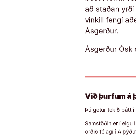
að staðan yrði 
vinkill fengi 
Ásgerður.
Ásgerður Ósk st
Við þurfum á 
Þú getur tekið þátt 
Samstöðin er í eigu
orðið félagi í Alþýð