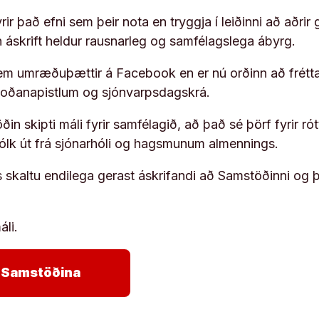
ir það efni sem þeir nota en tryggja í leiðinni að aðrir 
rn áskrift heldur rausnarleg og samfélagslega ábyrg.
em umræðuþættir á Facebook en er nú orðinn að frétta
koðanapistlum og sjónvarpsdagskrá.
in skipti máli fyrir samfélagið, að það sé þörf fyrir
fólk út frá sjónarhóli og hagsmunum almennings.
s skaltu endilega gerast áskrifandi að Samstöðinni og 
áli.
arrow_forward
ja Samstöðina