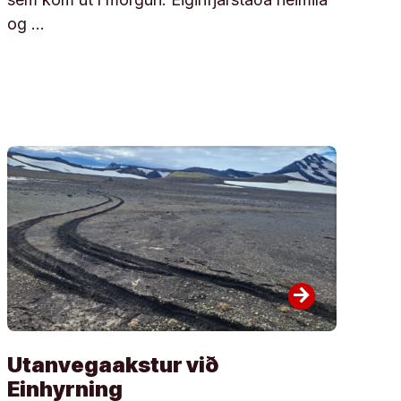
og …
arrow_forward
Utanvegaakstur við
Einhyrning