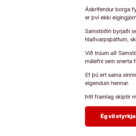
Áskrifendur borga fyr
er því ekki eigingjö
Samstöðin byrjaði s
hlaðvarpsþáttum, s
Við trúum að Samstöð
málefni sem snerta 
Ef þú ert sama sinni
eigendum hennar.
Þitt framlag skiptir m
Ég vil styrk