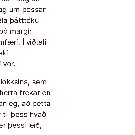
 dag um þessar
æla þátttöku
 þó margir
færi. Í viðtali
æki
 vor.
flokksins, sem
herra frekar en
anleg, að þetta
 til þess hvað
er þessi leið,