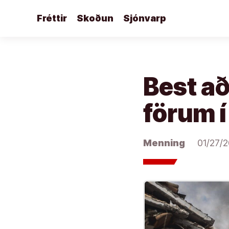
Áfram
Fréttir
Skoðun
Sjónvarp
að
efni
Best að
förum í
Menning
01/27/