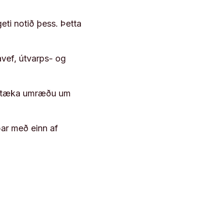
geti notið þess. Þetta
vef, útvarps- og
 róttæka umræðu um
þar með einn af