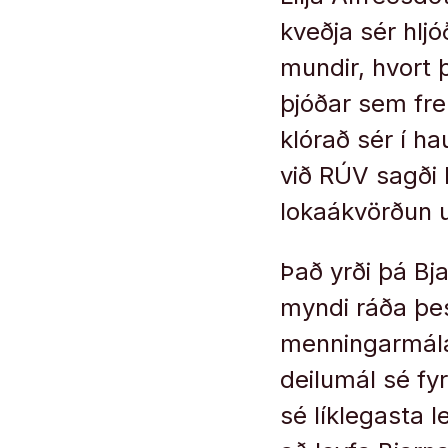
kveðja sér hljó
mundir, hvort 
þjóðar sem fre
klórað sér í ha
við RÚV sagði 
lokaákvörðun u
Það yrði þá Bj
myndi ráða þes
menningarmálar
deilumál sé fyr
sé líklegasta le