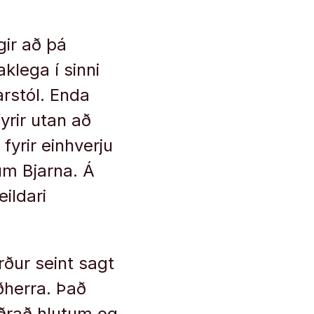
gir að þá
lega í sinni
ðarstól. Enda
yrir utan að
 fyrir einhverju
um Bjarna. Á
ildari
rður seint sagt
ðherra. Það
úðrað hlutum og