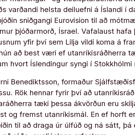
ðs varðandi helsta deiluefni á Íslandi í
þjóðin sniðgangi Eurovision til að mótm
mur þjóðarmorð, Ísrael. Vafalaust hafa
usnum yfir því sem Lilja vildi koma á fram
hún að best væri ef utanríkisráðherra t
m hvort Íslendingur syngi í Stokkhólmi í
arni Benediktsson, formaður Sjálfstæðis
su. Rök hennar fyrir því að utanríkisráð
áðherra tæki þessa ákvörðun eru skilj
st og fremst utanríkismál. En ef horft er
iðin til að draga úr úlfúð og ná sátt, þá 