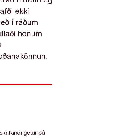
afði ekki
með í ráðum
ilaði honum
a
koðanakönnun.
skrifandi getur þú