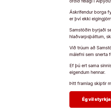
orðið félagi í Alþýð
Áskrifendur borga fyr
er því ekki eigingjö
Samstöðin byrjaði s
hlaðvarpsþáttum, s
Við trúum að Samstöð
málefni sem snerta 
Ef þú ert sama sinni
eigendum hennar.
Þitt framlag skiptir m
Ég vil styrk