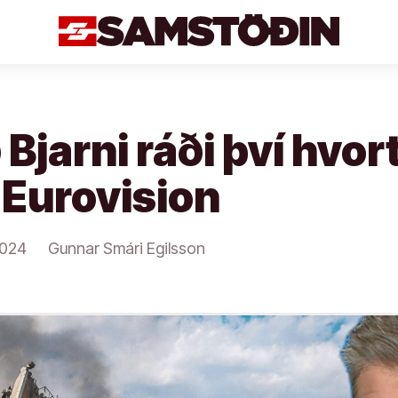
 Bjarni ráði því hvort
 Eurovision
2024
Gunnar Smári Egilsson