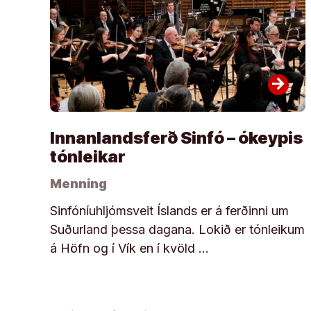
arrow_forward
Innanlandsferð Sinfó – ókeypis
tónleikar
Menning
Sinfóníuhljómsveit Íslands er á ferðinni um
Suðurland þessa dagana. Lokið er tónleikum
á Höfn og í Vík en í kvöld …