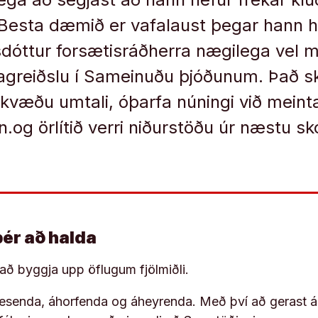
 Besta dæmið er vafalaust þegar hann h
dóttur forsætisráðherra nægilega vel 
greiðslu í Sameinuðu þjóðunum. Það sk
væðu umtali, óþarfa núningi við meint
og örlítið verri niðurstöðu úr næstu s
þér að halda
í að byggja upp öflugum fjölmiðli.
 lesenda, áhorfenda og áheyrenda. Með því að gerast á