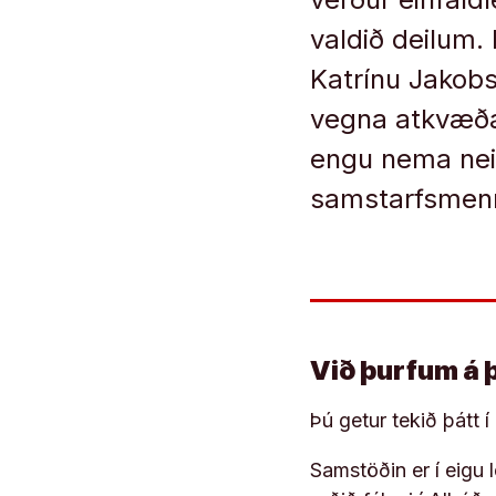
valdið deilum.
Katrínu Jakobs
vegna atkvæða
engu nema neik
samstarfsmenn.
Við þurfum á 
Þú getur tekið þátt 
Samstöðin er í eigu