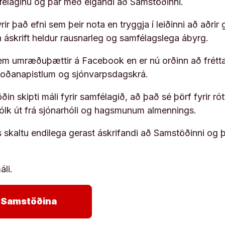
ufélaginu og þar með eigandi að Samstöðinni.
ir það efni sem þeir nota en tryggja í leiðinni að aðrir 
rn áskrift heldur rausnarleg og samfélagslega ábyrg.
em umræðuþættir á Facebook en er nú orðinn að frétta
koðanapistlum og sjónvarpsdagskrá.
in skipti máli fyrir samfélagið, að það sé þörf fyrir
fólk út frá sjónarhóli og hagsmunum almennings.
s skaltu endilega gerast áskrifandi að Samstöðinni og 
áli.
arrow_forward
ja Samstöðina