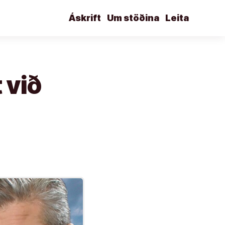
Áskrift
Um stöðina
Leita
 við