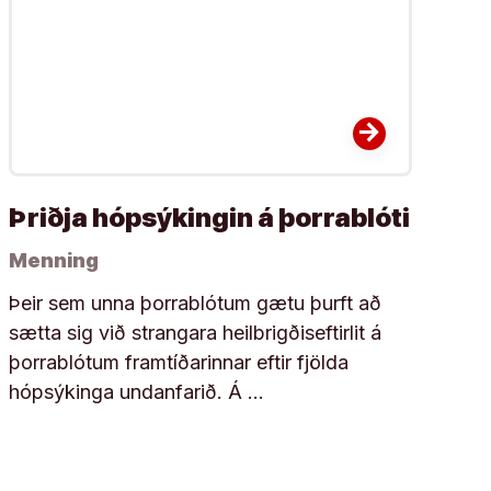
arrow_forward
Þriðja hópsýkingin á þorrablóti
Menning
Þeir sem unna þorrablótum gætu þurft að
sætta sig við strangara heilbrigðiseftirlit á
þorrablótum framtíðarinnar eftir fjölda
hópsýkinga undanfarið. Á …