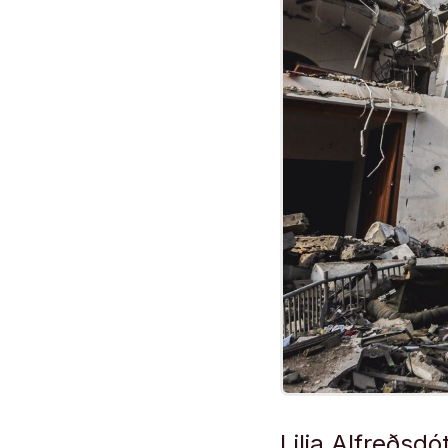
Lilja Alfreðsd