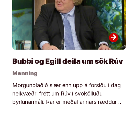
arrow_forward
Bubbi og Egill deila um sök Rúv
Menning
Morgunblaðið slær enn upp á forsíðu í dag
neikvæðri frétt um Rúv í svokölluðu
byrlunarmáli. Þar er meðal annars ræddur …