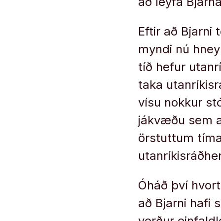
að leyfa Bjarn
Eftir að Bjarni
myndi nú hney
tíð hefur utanrí
taka utanríkisr
vísu nokkur stór
jákvæðu sem al
örstuttum tíma
utanríkisráðh
Óháð því hvort
að Bjarni hafi 
verður einfald