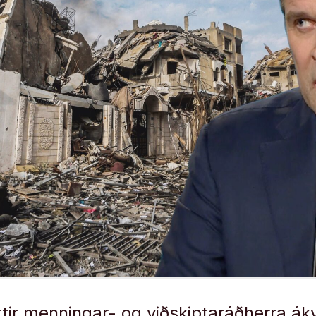
óttir menningar- og viðskiptaráðherra ák