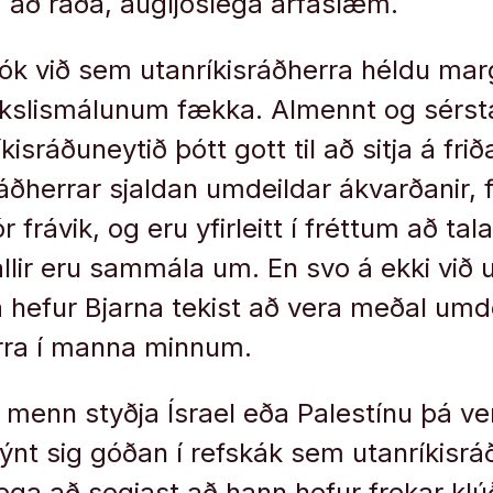
a að ráða, augljóslega arfaslæm.
 tók við sem utanríkisráðherra héldu mar
kslismálunum fækka. Almennt og sérstak
kisráðuneytið þótt gott til að sitja á fri
áðherrar sjaldan umdeildar ákvarðanir, f
 frávik, og eru yfirleitt í fréttum að tala
lir eru sammála um. En svo á ekki við 
 hefur Bjarna tekist að vera meðal umde
erra í manna minnum.
 menn styðja Ísrael eða Palestínu þá ve
sýnt sig góðan í refskák sem utanríkisrá
lega að segjast að hann hefur frekar kl