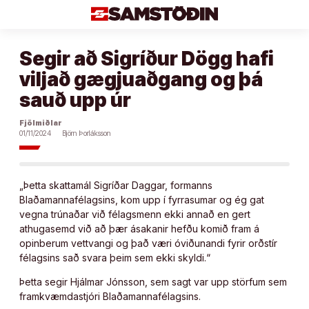
Áfram
að
efni
Segir að Sigríður Dögg hafi
viljað gægjuaðgang og þá
sauð upp úr
Fjölmiðlar
01/11/2024
Björn Þorláksson
„Þetta skattamál Sigríðar Daggar, formanns
Blaðamannafélagsins, kom upp í fyrrasumar og ég gat
vegna trúnaðar við félagsmenn ekki annað en gert
athugasemd við að þær ásakanir hefðu komið fram á
opinberum vettvangi og það væri óviðunandi fyrir orðstír
félagsins sað svara þeim sem ekki skyldi.“
Þetta segir Hjálmar Jónsson, sem sagt var upp störfum sem
framkvæmdastjóri Blaðamannafélagsins.