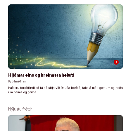
arrow_forward
Hljómar eins og hreinasta helvíti
Fjölmiðlar
Það eru forréttindi að fá að sitja við Rauða borðið, taka á móti gestum og ræða
um heima og geima. …
Nýjustu fréttir