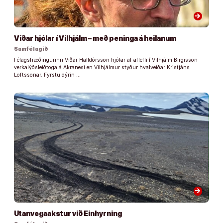
arrow_forward
Viðar hjólar í Vilhjálm – með peninga á heilanum
Samfélagið
Félagsfræðingurinn Viðar Halldórsson hjólar af aflefli í Vilhjálm Birgisson
verkalýðsleiðtoga á Akranesi en Vilhjálmur styður hvalveiðar Kristjáns
Loftssonar. Fyrstu dýrin …
arrow_forward
Utanvegaakstur við Einhyrning