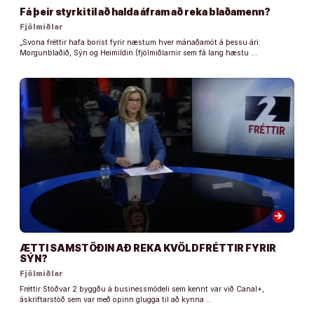
Fá þeir styrki til að halda áfram að reka blaðamenn?
Fjölmiðlar
„Svona fréttir hafa borist fyrir næstum hver mánaðamót á þessu ári:
Morgunblaðið, Sýn og Heimildin (fjölmiðlarnir sem fá lang hæstu …
arrow_forward
ÆTTI SAMSTÖÐIN AÐ REKA KVÖLDFRÉTTIR FYRIR
SÝN?
Fjölmiðlar
Fréttir Stöðvar 2 byggðu á businessmódeli sem kennt var við Canal+,
áskriftarstöð sem var með opinn glugga til að kynna …