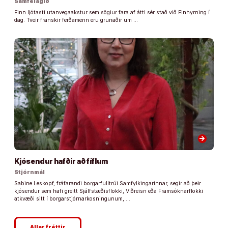
Samfélagið
Einn ljótasti utanvegaakstur sem sögiur fara af átti sér stað við Einhyrning í
dag. Tveir franskir ferðamenn eru grunaðir um …
arrow_forward
Kjósendur hafðir að fíflum
Stjórnmál
Sabine Leskopf, fráfarandi borgarfulltrúi Samfylkingarinnar, segir að þeir
kjósendur sem hafi greitt Sjálfstæðisflokki, Viðreisn eða Framsóknarflokki
atkvæði sitt í borgarstjórnarkosningunum, …
Allar fréttir