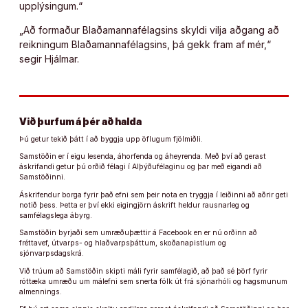
upplýsingum.“
„Að formaður Blaðamannafélagsins skyldi vilja aðgang að
reikningum Blaðamannafélagsins, þá gekk fram af mér,“
segir Hjálmar.
Við þurfum á þér að halda
Þú getur tekið þátt í að byggja upp öflugum fjölmiðli.
Samstöðin er í eigu lesenda, áhorfenda og áheyrenda. Með því að gerast
áskrifandi getur þú orðið félagi í Alþýðufélaginu og þar með eigandi að
Samstöðinni.
Áskrifendur borga fyrir það efni sem þeir nota en tryggja í leiðinni að aðrir geti
notið þess. Þetta er því ekki eigingjörn áskrift heldur rausnarleg og
samfélagslega ábyrg.
Samstöðin byrjaði sem umræðuþættir á Facebook en er nú orðinn að
fréttavef, útvarps- og hlaðvarpsþáttum, skoðanapistlum og
sjónvarpsdagskrá.
Við trúum að Samstöðin skipti máli fyrir samfélagið, að það sé þörf fyrir
róttæka umræðu um málefni sem snerta fólk út frá sjónarhóli og hagsmunum
almennings.