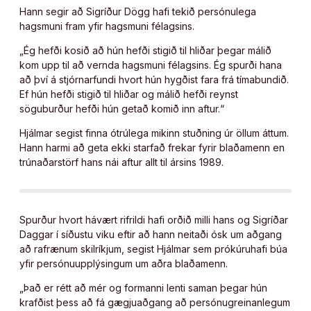
Hann segir að Sigríður Dögg hafi tekið persónulega
hagsmuni fram yfir hagsmuni félagsins.
„Ég hefði kosið að hún hefði stigið til hliðar þegar málið
kom upp til að vernda hagsmuni félagsins. Ég spurði hana
að því á stjórnarfundi hvort hún hygðist fara frá tímabundið.
Ef hún hefði stigið til hliðar og málið hefði reynst
söguburður hefði hún getað komið inn aftur.“
Hjálmar segist finna ótrúlega mikinn stuðning úr öllum áttum.
Hann harmi að geta ekki starfað frekar fyrir blaðamenn en
trúnaðarstörf hans nái aftur allt til ársins 1989.
Spurður hvort hávært rifrildi hafi orðið milli hans og Sigríðar
Daggar í síðustu viku eftir að hann neitaði ósk um aðgang
að rafrænum skilríkjum, segist Hjálmar sem prókúruhafi búa
yfir persónuupplýsingum um aðra blaðamenn.
„Það er rétt að mér og formanni lenti saman þegar hún
krafðist þess að fá gægjuaðgang að persónugreinanlegum