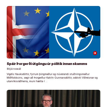
arrow_forward
Spáir Þorgerði útgöngu úr pólitík innan skamms
Stjórnmál
Vigdís Hauksdóttir, fyrrum þingmaður og núverandi stuðningsmaður
Miðflokksins, segir að Þorgerður Katrín Gunnarsdóttir, oddviti Viðreisnar og
utanríkisráðherra, muni hætta í …