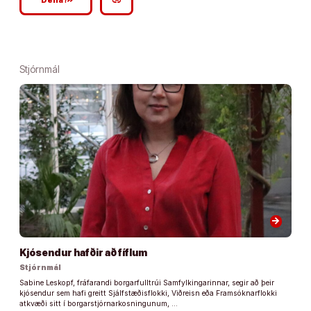
google_plus_reshare
link
Deila
Stjórnmál
arrow_forward
Kjósendur hafðir að fíflum
Stjórnmál
Sabine Leskopf, fráfarandi borgarfulltrúi Samfylkingarinnar, segir að þeir
kjósendur sem hafi greitt Sjálfstæðisflokki, Viðreisn eða Framsóknarflokki
atkvæði sitt í borgarstjórnarkosningunum, …