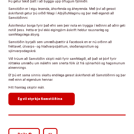
Þú getur tekið þátt í að byggja upp öflugum fjölmiðli.
Samstöðin er í eigu lesenda, áhorfenda og áheyrenda. Með því að gerast
áskrifandi getur þú orðið félagi í Alþýðufélaginu og þar með eigandi að
Samstöðinni.
Áskrifendur borga fyrir það efni sem þeir nota en tryggja í leiðinni að aðrir geti
notið þess. Þetta er því ekki eigingjörn áskrift heldur rausnarleg og
samfélagslega ábyrg.
Samstöðin byrjaði sem umræðuþættir á Facebook en er nú orðinn að
fréttavef, útvarps- og hlaðvarpsþáttum, skoðanapistlum og
sjónvarpsdagskrá.
Við trúum að Samstöðin skipti máli fyrir samfélagið, að það sé þörf fyrir
róttæka umræðu um málefni sem snerta fólk út frá sjónarhóli og hagsmunum
almennings.
Ef þú ert sama sinnis skaltu endilega gerast áskrifandi að Samstöðinni og þar
með einn af eigendum hennar.
Þitt framlag skiptir máli.
arrow_forward
Ég vil styrkja Samstöðina