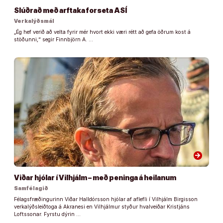
Slúðrað með arftaka forseta ASÍ
Verkalýðsmál
„Ég hef verið að velta fyrir mér hvort ekki væri rétt að gefa öðrum kost á
stöðunni,“ segir Finnbjörn A. …
arrow_forward
Viðar hjólar í Vilhjálm – með peninga á heilanum
Samfélagið
Félagsfræðingurinn Viðar Halldórsson hjólar af aflefli í Vilhjálm Birgisson
verkalýðsleiðtoga á Akranesi en Vilhjálmur styður hvalveiðar Kristjáns
Loftssonar. Fyrstu dýrin …