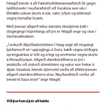
Félagið bendir á að Palestínuflóttamannaaðstoð SÞ gegni
lykilhlutverki í neyðaraðstoð við Gazabúa sem séu í
lífshættu sökum skorts á mat, vatni, lyfjum og eldsneyti
vegna hernaðar Ísraels.
Með þessari aðgerð tekur íslenska ríkisstjórnin þátt í
ólögleglegri hóprefsingu að því er félagið segir og vísar í
Genfarsáttmálann.
„Í úrskurði Alþjóðadómstólsins í Haag segir að mögulegt
þjóðarmorð sé í uppsiglingu á Gaza, bæði vegna stöðugra
sprengjuárása úr lofti og á legi og ennfremur vegna skorts
á lífsnauðsynjum. Aðgerð utanríkisráðherra er því í
andstöðu við úrskurð dómstólsins og eykur enn frekar á
áþján Gazabúa. Íslensk stjórnvöld verða að aflétta þessari
aðgerð utanríkisráðherra strax. Neyðaraðstoð verður að
berast til Gaza strax!“ segir félagið.
Við þurfum á þér að halda