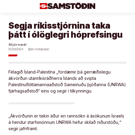
Áfram
að
efni
Segja ríkisstjórnina taka
þátt í ólöglegri hóprefsingu
Stjórnmál
01/29/2024
Björn Þorláksson
Félagið Ísland-Palestína „fordæmir þá gerræðislegu
ákvörðun utanríkisráðherra Íslands að svipta
Palestínuflóttamannaaðstoð Sameinuðu þjóðanna (UNRWA)
fjárhagsaðstoð“ eins og segir í tilkynningu.
„Ákvörðunin er tekin áður en rannsókn á ásökunum Ísraels
á hendur starfsmönnum UNRWA hefur skilað niðurstöðu,“
segir jafnframt.