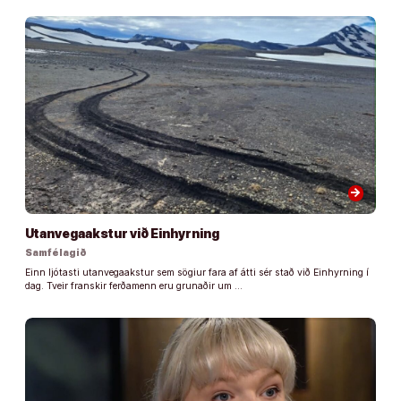
arrow_forward
Utanvegaakstur við Einhyrning
Samfélagið
Einn ljótasti utanvegaakstur sem sögiur fara af átti sér stað við Einhyrning í
dag. Tveir franskir ferðamenn eru grunaðir um …