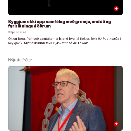
arrow_forward
Byggjum ekki upp samfélag með gremju, andúð og
fyrirlitningu á öðrum
Stjórnmál
Okkar borg, framboð samtakanna Ísland þvert á flokka, fékk 0,4% atkvæða í
Reykjavík. Miðflokkurinn fékk 11,4% eftir að Ari Edwald …
Nýjustu fréttir
arrow_forward