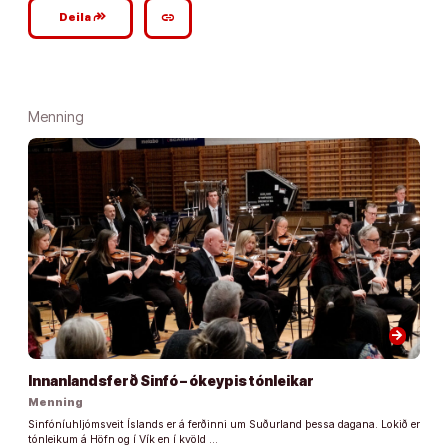
google_plus_reshare
link
Deila
Menning
arrow_forward
Innanlandsferð Sinfó – ókeypis tónleikar
Menning
Sinfóníuhljómsveit Íslands er á ferðinni um Suðurland þessa dagana. Lokið er
tónleikum á Höfn og í Vík en í kvöld …