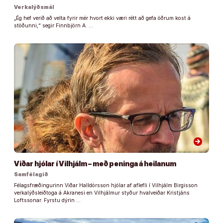
Verkalýðsmál
„Ég hef verið að velta fyrir mér hvort ekki væri rétt að gefa öðrum kost á
stöðunni,“ segir Finnbjörn A. …
arrow_forward
Viðar hjólar í Vilhjálm – með peninga á heilanum
Samfélagið
Félagsfræðingurinn Viðar Halldórsson hjólar af aflefli í Vilhjálm Birgisson
verkalýðsleiðtoga á Akranesi en Vilhjálmur styður hvalveiðar Kristjáns
Loftssonar. Fyrstu dýrin …