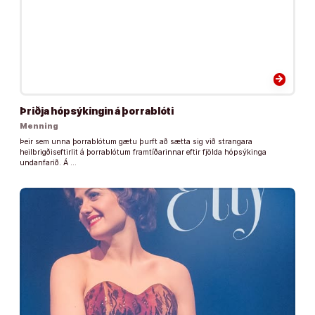
arrow_forward
Þriðja hópsýkingin á þorrablóti
Menning
Þeir sem unna þorrablótum gætu þurft að sætta sig við strangara
heilbrigðiseftirlit á þorrablótum framtíðarinnar eftir fjölda hópsýkinga
undanfarið. Á …