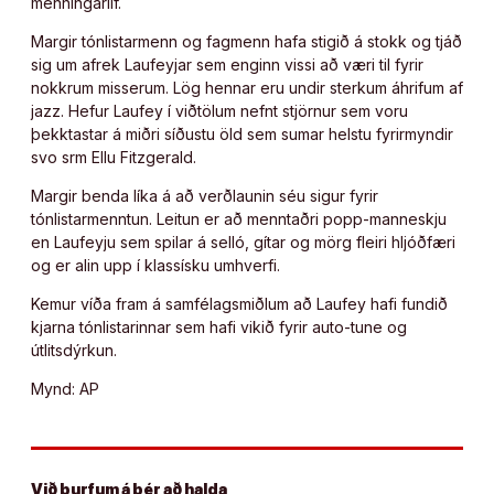
menningarlíf.
Margir tónlistarmenn og fagmenn hafa stigið á stokk og tjáð
sig um afrek Laufeyjar sem enginn vissi að væri til fyrir
nokkrum misserum. Lög hennar eru undir sterkum áhrifum af
jazz. Hefur Laufey í viðtölum nefnt stjörnur sem voru
þekktastar á miðri síðustu öld sem sumar helstu fyrirmyndir
svo srm Ellu Fitzgerald.
Margir benda líka á að verðlaunin séu sigur fyrir
tónlistarmenntun. Leitun er að menntaðri popp-manneskju
en Laufeyju sem spilar á selló, gítar og mörg fleiri hljóðfæri
og er alin upp í klassísku umhverfi.
Kemur víða fram á samfélagsmiðlum að Laufey hafi fundið
kjarna tónlistarinnar sem hafi vikið fyrir auto-tune og
útlitsdýrkun.
Mynd: AP
Við þurfum á þér að halda