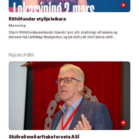
arrow_forward
Rithöfundar styðja leikara
Menning
Stjórn Rithöfundasambands Íslands lýsir yfir stuðningi við leikara og
dansara hjá Leikfélagi Reykjavíkur, og þá kröfu að störf þeirra verði …
Nýjustu fréttir
arrow_forward
Slúðrað með arftaka forseta ASÍ