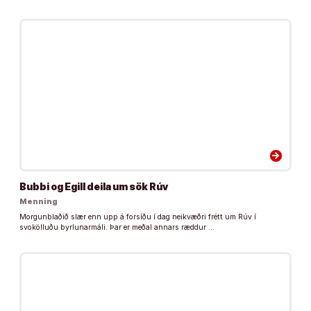
arrow_forward
Bubbi og Egill deila um sök Rúv
Menning
Morgunblaðið slær enn upp á forsíðu í dag neikvæðri frétt um Rúv í
svokölluðu byrlunarmáli. Þar er meðal annars ræddur …