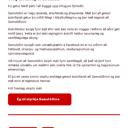
Þú getur tekið þátt í að byggja upp öflugum fjölmiðli.
Samstöðin er í eigu lesenda, áhorfenda og áheyrenda. Með því að gerast
áskrifandi getur þú orðið félagi í Alþýðufélaginu og þar með eigandi að
Samstöðinni.
Áskrifendur borga fyrir það efni sem þeir nota en tryggja í leiðinni að aðrir geti
notið þess. Þetta er því ekki eigingjörn áskrift heldur rausnarleg og
samfélagslega ábyrg.
Samstöðin byrjaði sem umræðuþættir á Facebook en er nú orðinn að
fréttavef, útvarps- og hlaðvarpsþáttum, skoðanapistlum og
sjónvarpsdagskrá.
Við trúum að Samstöðin skipti máli fyrir samfélagið, að það sé þörf fyrir
róttæka umræðu um málefni sem snerta fólk út frá sjónarhóli og hagsmunum
almennings.
Ef þú ert sama sinnis skaltu endilega gerast áskrifandi að Samstöðinni og þar
með einn af eigendum hennar.
Þitt framlag skiptir máli.
arrow_forward
Ég vil styrkja Samstöðina