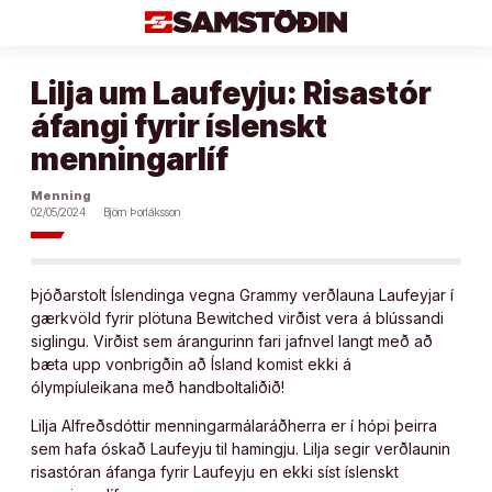
Áfram
að
efni
Lilja um Laufeyju: Risastór
áfangi fyrir íslenskt
menningarlíf
Menning
02/05/2024
Björn Þorláksson
Þjóðarstolt Íslendinga vegna Grammy verðlauna Laufeyjar í
gærkvöld fyrir plötuna Bewitched virðist vera á blússandi
siglingu. Virðist sem árangurinn fari jafnvel langt með að
bæta upp vonbrigðin að Ísland komist ekki á
ólympíuleikana með handboltaliðið!
Lilja Alfreðsdóttir menningarmálaráðherra er í hópi þeirra
sem hafa óskað Laufeyju til hamingju. Lilja segir verðlaunin
risastóran áfanga fyrir Laufeyju en ekki síst íslenskt