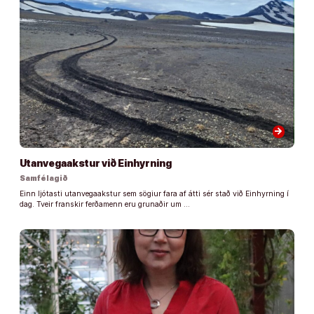
arrow_forward
Utanvegaakstur við Einhyrning
Samfélagið
Einn ljótasti utanvegaakstur sem sögiur fara af átti sér stað við Einhyrning í
dag. Tveir franskir ferðamenn eru grunaðir um …