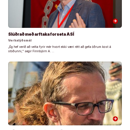
arrow_forward
Slúðrað með arftaka forseta ASÍ
Verkalýðsmál
„Ég hef verið að velta fyrir mér hvort ekki væri rétt að gefa öðrum kost á
stöðunni,“ segir Finnbjörn A. …
arrow_forward