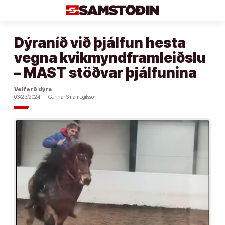
Áfram
að
efni
Dýraníð við þjálfun hesta
vegna kvikmyndframleiðslu
– MAST stöðvar þjálfunina
Velferð dýra
03/23/2024
Gunnar Smári Egilsson