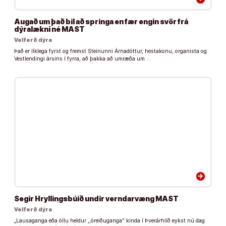
Augað um það bil að springa en fær engin svör frá
dýralækni né MAST
Velferð dýra
Það er líklega fyrst og fremst Steinunni Árnadóttur, hestakonu, organista og
Vestlendingi ársins í fyrra, að þakka að umræða um …
arrow_forward
Segir Hryllingsbúið undir verndarvæng MAST
Velferð dýra
„Lausaganga eða öllu heldur ,,óreiðuganga” kinda í Þverárhlíð eykst nú dag