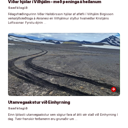
Viðar hjólar í Vilhjálm – með peninga á heilanum
Samfélagið
Félagsfræðingurinn Viðar Halldórsson hjólar af aflefli í Vilhjálm Birgisson
verkalýðsleiðtoga á Akranesi en Vilhjálmur styður hvalveiðar Kristjáns
Loftssonar. Fyrstu dýrin …
arrow_forward
Utanvegaakstur við Einhyrning
Samfélagið
Einn ljótasti utanvegaakstur sem sögiur fara af átti sér stað við Einhyrning í
dag. Tveir franskir ferðamenn eru grunaðir um …