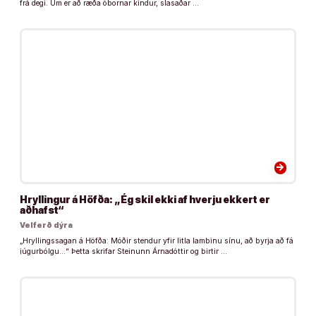
frá degi. Um er að ræða óbornar kindur, slasaðar …
arrow_forward
Hryllingur á Höfða: „Ég skil ekki af hverju ekkert er
aðhafst“
Velferð dýra
„Hryllingssagan á Höfða: Móðir stendur yfir litla lambinu sínu, að byrja að fá
júgurbólgu…“ Þetta skrifar Steinunn Árnadóttir og birtir …