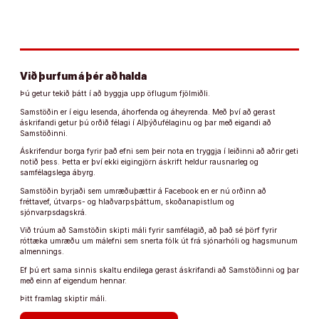
Við þurfum á þér að halda
Þú getur tekið þátt í að byggja upp öflugum fjölmiðli.
Samstöðin er í eigu lesenda, áhorfenda og áheyrenda. Með því að gerast
áskrifandi getur þú orðið félagi í Alþýðufélaginu og þar með eigandi að
Samstöðinni.
Áskrifendur borga fyrir það efni sem þeir nota en tryggja í leiðinni að aðrir geti
notið þess. Þetta er því ekki eigingjörn áskrift heldur rausnarleg og
samfélagslega ábyrg.
Samstöðin byrjaði sem umræðuþættir á Facebook en er nú orðinn að
fréttavef, útvarps- og hlaðvarpsþáttum, skoðanapistlum og
sjónvarpsdagskrá.
Við trúum að Samstöðin skipti máli fyrir samfélagið, að það sé þörf fyrir
róttæka umræðu um málefni sem snerta fólk út frá sjónarhóli og hagsmunum
almennings.
Ef þú ert sama sinnis skaltu endilega gerast áskrifandi að Samstöðinni og þar
með einn af eigendum hennar.
Þitt framlag skiptir máli.