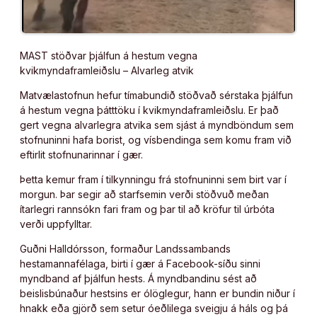
MAST stöðvar þjálfun á hestum vegna
kvikmyndaframleiðslu – Alvarleg atvik
Matvælastofnun hefur tímabundið stöðvað sérstaka þjálfun
á hestum vegna þátttöku í kvikmyndaframleiðslu. Er það
gert vegna alvarlegra atvika sem sjást á myndböndum sem
stofnuninni hafa borist, og vísbendinga sem komu fram við
eftirlit stofnunarinnar í gær.
Þetta kemur fram í tilkynningu frá stofnuninni sem birt var í
morgun. Þar segir að starfsemin verði stöðvuð meðan
ítarlegri rannsókn fari fram og þar til að kröfur til úrbóta
verði uppfylltar.
Guðni Halldórsson, formaður Landssambands
hestamannafélaga, birti í gær á Facebook-síðu sinni
myndband af þjálfun hests. Á myndbandinu sést að
beislisbúnaður hestsins er ólöglegur, hann er bundin niður í
hnakk eða gjörð sem setur óeðlilega sveigju á háls og þá