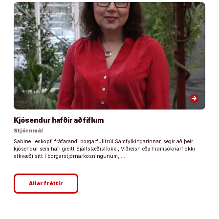
arrow_forward
Kjósendur hafðir að fíflum
Stjórnmál
Sabine Leskopf, fráfarandi borgarfulltrúi Samfylkingarinnar, segir að þeir
kjósendur sem hafi greitt Sjálfstæðisflokki, Viðreisn eða Framsóknarflokki
atkvæði sitt í borgarstjórnarkosningunum, …
Allar fréttir