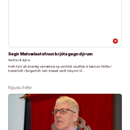
arrow_forward
Segir Matvælastofnun brjóta gegn dýrum
Velferð dýra
Þrátt fyrir að alvarleg vanræksla og vanhöld sauðfjár á bænum Höfða í
Þverárhlíð í Borgarfirði hafi ítrekað verið tilkynnt til …
Nýjustu fréttir