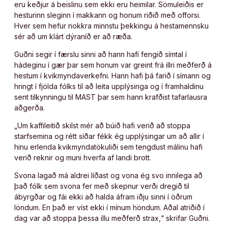
eru keðjur á beislinu sem ekki eru heimilar. Sömuleiðis er
hesturinn sleginn í makkann og honum riðið með offorsi.
Hver sem hefur nokkra minnstu þekkingu á hestamennsku
sér að um klárt dýraníð er að ræða.
Guðni segir í færslu sinni að hann hafi fengið símtal í
hádeginu í gær þar sem honum var greint frá illri meðferð á
hestum í kvikmyndaverkefni. Hann hafi þá farið í símann og
hringt í fjölda fólks til að leita upplýsinga og í framhaldinu
sent tilkynningu til MAST þar sem hann krafðist tafarlausra
aðgerða.
„Um kaffileitið skilst mér að búið hafi verið að stoppa
starfsemina og rétt síðar fékk ég upplýsingar um að allir í
hinu erlenda kvikmyndatökuliði sem tengdust málinu hafi
verið reknir og muni hverfa af landi brott.
Svona lagað má aldrei líðast og vona ég svo innilega að
það fólk sem svona fer með skepnur verði dregið til
ábyrgðar og fái ekki að halda áfram iðju sinni í öðrum
löndum. En það er víst ekki í mínum höndum. Aðal atriðið í
dag var að stoppa þessa illu meðferð strax,“ skrifar Guðni.