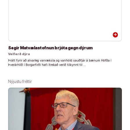
arrow_forward
Segir Matvælastofnun brjóta gegn dýrum
Velferð dýra
Þrátt fyrir að alvarleg vanræksla og vanhöld sauðfjár á bænum Höfða í
Þverárhlíð í Borgarfirði hafi ítrekað verið tilkynnt til …
Nýjustu fréttir