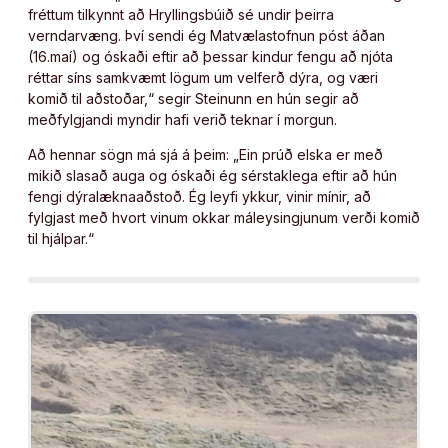
fréttum tilkynnt að Hryllingsbúið sé undir þeirra
verndarvæng. Því sendi ég Matvælastofnun póst áðan
(16.maí) og óskaði eftir að þessar kindur fengu að njóta
réttar síns samkvæmt lögum um velferð dýra, og væri
komið til aðstoðar,“ segir Steinunn en hún segir að
meðfylgjandi myndir hafi verið teknar í morgun.
Að hennar sögn má sjá á þeim: „Ein prúð elska er með
mikið slasað auga og óskaði ég sérstaklega eftir að hún
fengi dýralæknaaðstoð. Ég leyfi ykkur, vinir mínir, að
fylgjast með hvort vinum okkar máleysingjunum verði komið
til hjálpar.“