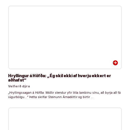
arrow_forward
Hryllingur á Höfða: „Ég skil ekki af hverju ekkert er
aðhafst“
Velferð dýra
„Hryllingssagan á Höfða: Móðir stendur yfir litla lambinu sínu, að byrja að fá
júgurbólgu…“ Þetta skrifar Steinunn Árnadóttir og birtir …