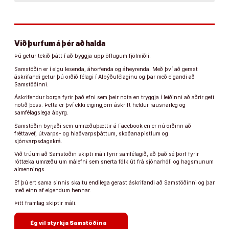
Við þurfum á þér að halda
Þú getur tekið þátt í að byggja upp öflugum fjölmiðli.
Samstöðin er í eigu lesenda, áhorfenda og áheyrenda. Með því að gerast
áskrifandi getur þú orðið félagi í Alþýðufélaginu og þar með eigandi að
Samstöðinni.
Áskrifendur borga fyrir það efni sem þeir nota en tryggja í leiðinni að aðrir geti
notið þess. Þetta er því ekki eigingjörn áskrift heldur rausnarleg og
samfélagslega ábyrg.
Samstöðin byrjaði sem umræðuþættir á Facebook en er nú orðinn að
fréttavef, útvarps- og hlaðvarpsþáttum, skoðanapistlum og
sjónvarpsdagskrá.
Við trúum að Samstöðin skipti máli fyrir samfélagið, að það sé þörf fyrir
róttæka umræðu um málefni sem snerta fólk út frá sjónarhóli og hagsmunum
almennings.
Ef þú ert sama sinnis skaltu endilega gerast áskrifandi að Samstöðinni og þar
með einn af eigendum hennar.
Þitt framlag skiptir máli.
arrow_forward
Ég vil styrkja Samstöðina