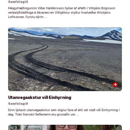
Samfélagið
Félagsfræðingurinn Viðar Halldórsson hjólar af aflefli í Vilhjálm Birgisson
verkalýðsleiðtoga á Akranesi en Vilhjálmur styður hvalveiðar Kristjáns
Loftssonar. Fyrstu dýrin …
arrow_forward
Utanvegaakstur við Einhyrning
Samfélagið
Einn ljótasti utanvegaakstur sem sögiur fara af átti sér stað við Einhyrning í
dag. Tveir franskir ferðamenn eru grunaðir um …