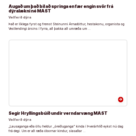
Augað um það bil að springa en fær engin svör frá
dýralækni né MAST
Velferð dýra
Það er líklega fyrst og fremst Steinunni Árnadóttur, hestakonu, organista og
Vestlendingi ársins í fyrra, að þakka að umræða um …
arrow_forward
Segir Hryllingsbúið undir verndarvæng MAST
Velferð dýra
„Lausaganga eða öllu heldur ,,óreiðuganga” kinda í Þverárhlíð eykst nú dag
frá degi. Um er að ræða óbornar kindur, slasaðar …