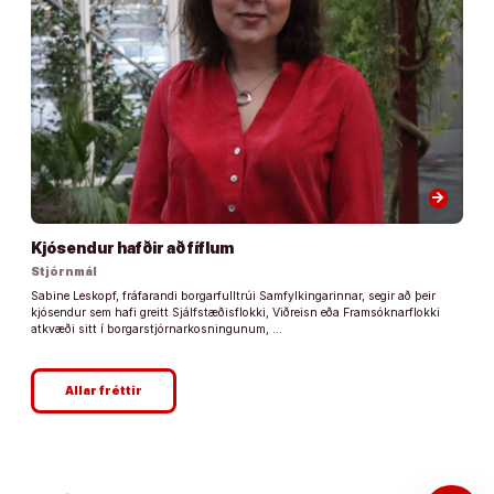
arrow_forward
Kjósendur hafðir að fíflum
Stjórnmál
Sabine Leskopf, fráfarandi borgarfulltrúi Samfylkingarinnar, segir að þeir
kjósendur sem hafi greitt Sjálfstæðisflokki, Viðreisn eða Framsóknarflokki
atkvæði sitt í borgarstjórnarkosningunum, …
Allar fréttir