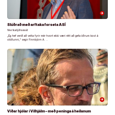
arrow_forward
Slúðrað með arftaka forseta ASÍ
Verkalýðsmál
„Ég hef verið að velta fyrir mér hvort ekki væri rétt að gefa öðrum kost á
stöðunni,“ segir Finnbjörn A. …
arrow_forward
Viðar hjólar í Vilhjálm – með peninga á heilanum