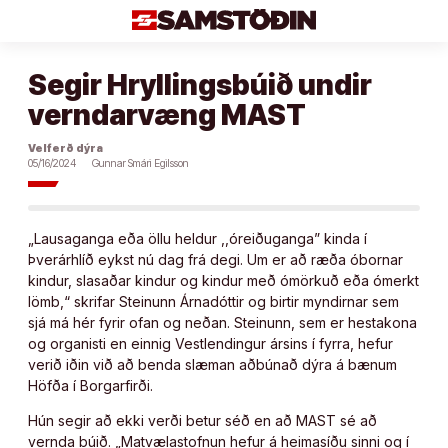
Áfram
að
efni
Segir Hryllingsbúið undir
verndarvæng MAST
Velferð dýra
05/16/2024
Gunnar Smári Egilsson
„Lausaganga eða öllu heldur ,,óreiðuganga” kinda í
Þverárhlíð eykst nú dag frá degi. Um er að ræða óbornar
kindur, slasaðar kindur og kindur með ómörkuð eða ómerkt
lömb,“ skrifar Steinunn Árnadóttir og birtir myndirnar sem
sjá má hér fyrir ofan og neðan. Steinunn, sem er hestakona
og organisti en einnig Vestlendingur ársins í fyrra, hefur
verið iðin við að benda slæman aðbúnað dýra á bænum
Höfða í Borgarfirði.
Hún segir að ekki verði betur séð en að MAST sé að
vernda búið. „Matvælastofnun hefur á heimasíðu sinni og í