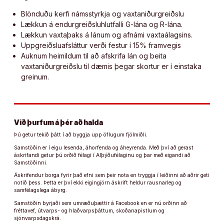
Blönduðu kerfi námsstyrkja og vaxtaniðurgreiðslu
Lækkun á endurgreiðsluhlutfalli G-lána og R-lána.
Lækkun vaxtaþaks á lánum og afnámi vaxtaálagsins.
Uppgreiðsluafsláttur verði festur í 15% framvegis
Auknum heimildum til að afskrifa lán og beita
vaxtaniðurgreiðslu til dæmis þegar skortur er í einstaka
greinum.
Við þurfum á þér að halda
Þú getur tekið þátt í að byggja upp öflugum fjölmiðli.
Samstöðin er í eigu lesenda, áhorfenda og áheyrenda. Með því að gerast
áskrifandi getur þú orðið félagi í Alþýðufélaginu og þar með eigandi að
Samstöðinni.
Áskrifendur borga fyrir það efni sem þeir nota en tryggja í leiðinni að aðrir geti
notið þess. Þetta er því ekki eigingjörn áskrift heldur rausnarleg og
samfélagslega ábyrg.
Samstöðin byrjaði sem umræðuþættir á Facebook en er nú orðinn að
fréttavef, útvarps- og hlaðvarpsþáttum, skoðanapistlum og
sjónvarpsdagskrá.