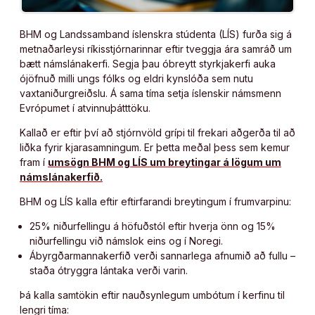
BHM og Landssamband íslenskra stúdenta (LÍS) furða sig á
metnaðarleysi ríkisstjórnarinnar eftir tveggja ára samráð um
bætt námslánakerfi. Segja þau óbreytt styrkjakerfi auka
ójöfnuð milli ungs fólks og eldri kynslóða sem nutu
vaxtaniðurgreiðslu. Á sama tíma setja íslenskir námsmenn
Evrópumet í atvinnuþátttöku.
Kallað er eftir því að stjórnvöld grípi til frekari aðgerða til að
liðka fyrir kjarasamningum. Er þetta meðal þess sem kemur
fram í
umsögn BHM og LÍS um breytingar á lögum um
námslánakerfið.
BHM og LÍS kalla eftir eftirfarandi breytingum í frumvarpinu:
25% niðurfellingu á höfuðstól eftir hverja önn og 15%
niðurfellingu við námslok eins og í Noregi.
Ábyrgðarmannakerfið verði sannarlega afnumið að fullu –
staða ótryggra lántaka verði varin.
Þá kalla samtökin eftir nauðsynlegum umbótum í kerfinu til
lengri tíma: