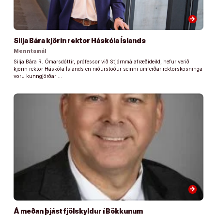
arrow_forward
Silja Bára kjörin rektor Háskóla Íslands
Menntamál
Silja Bára R. Ómarsdóttir, prófessor við Stjórnmálafræðideild, hefur verið
kjörin rektor Háskóla Íslands en niðurstöður seinni umferðar rektorskosninga
voru kunngjörðar …
arrow_forward
Á meðan þjást fjölskyldur í Bökkunum