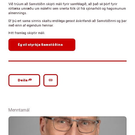
Við trúum að Samstöðin skipti máli fyrir samfélagið, að það sé þörf fyrir
róttæka umræðu um málefni sem snerta fólk út frá sjónarhóli og hagsmunum
almennings.
Ef þú ert sama sinnis skaltu endilega gerast áskrifandi að Samstöðinni og þar
með einn af eigendum hennar.
Þitt framlag skiptir máli.
arrow_forward
Ég vil styrkja Samstöðina
google_plus_reshare
link
Deila
Menntamál