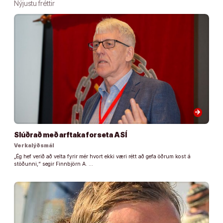
Nýjustu fréttir
arrow_forward
Slúðrað með arftaka forseta ASÍ
Verkalýðsmál
„Ég hef verið að velta fyrir mér hvort ekki væri rétt að gefa öðrum kost á
stöðunni,“ segir Finnbjörn A. …