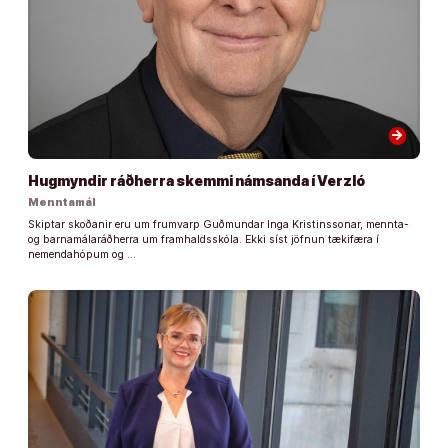
arrow_forward
Hugmyndir ráðherra skemmi námsanda í Verzló
Menntamál
Skiptar skoðanir eru um frumvarp Guðmundar Inga Kristinssonar, mennta-
og barnamálaráðherra um framhaldsskóla. Ekki síst jöfnun tækifæra í
nemendahópum og …