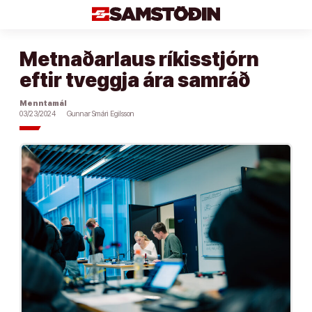
Áfram
að
efni
Metnaðarlaus ríkisstjórn
eftir tveggja ára samráð
Menntamál
03/23/2024
Gunnar Smári Egilsson