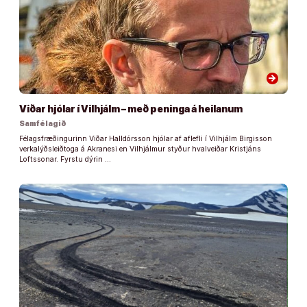
arrow_forward
Viðar hjólar í Vilhjálm – með peninga á heilanum
Samfélagið
Félagsfræðingurinn Viðar Halldórsson hjólar af aflefli í Vilhjálm Birgisson
verkalýðsleiðtoga á Akranesi en Vilhjálmur styður hvalveiðar Kristjáns
Loftssonar. Fyrstu dýrin …