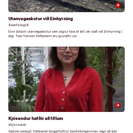
arrow_forward
Utanvegaakstur við Einhyrning
Samfélagið
Einn ljótasti utanvegaakstur sem sögiur fara af átti sér stað við Einhyrning í
dag. Tveir franskir ferðamenn eru grunaðir um …
arrow_forward
Kjósendur hafðir að fíflum
Stjórnmál
Sabine Leskopf, fráfarandi borgarfulltrúi Samfylkingarinnar, segir að þeir