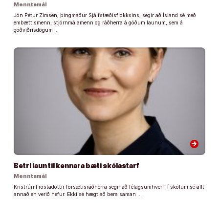
Menntamál
Jón Pétur Zimsen, þingmaður Sjálfstæðisflokksins, segir að Ísland sé með
embættismenn, stjórnmálamenn og ráðherra á góðum launum, sem á
góðviðrisdögum …
arrow_forward
Betri laun til kennara bæti skólastarf
Menntamál
Kristrún Frostadóttir forsætisráðherra segir að félagsumhverfi í skólum sé allt
annað en verið hefur. Ekki sé hægt að bera saman …