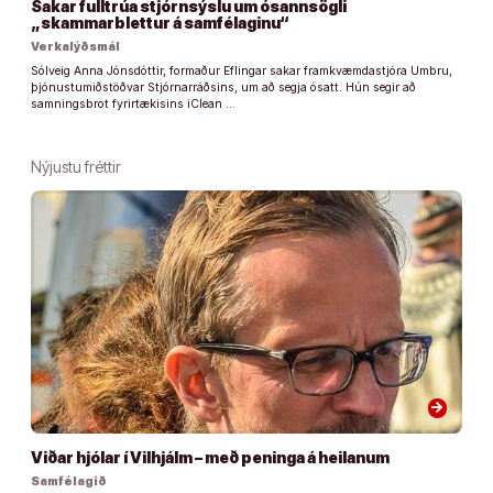
Sakar fulltrúa stjórnsýslu um ósannsögli
„skammarblettur á samfélaginu“
Verkalýðsmál
Sólveig Anna Jónsdóttir, formaður Eflingar sakar framkvæmdastjóra Umbru,
þjónustumiðstöðvar Stjórnarráðsins, um að segja ósatt. Hún segir að
samningsbrot fyrirtækisins iClean …
Nýjustu fréttir
arrow_forward
Viðar hjólar í Vilhjálm – með peninga á heilanum
Samfélagið