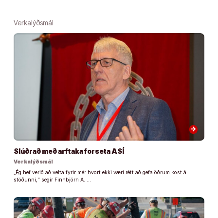
Verkalýðsmál
arrow_forward
Slúðrað með arftaka forseta ASÍ
Verkalýðsmál
„Ég hef verið að velta fyrir mér hvort ekki væri rétt að gefa öðrum kost á
stöðunni,“ segir Finnbjörn A. …