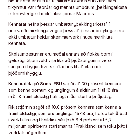
niður. Þetta er hluti af 10 milljarða evra niðurskurði sem
tilkynntur var í febrúar og mennta umbótum „þekkingarlosta
e. knowledge shock“ ríkisstjórnar Macrons.
Kennarar nefna þessar umbætur „þekkingarlosta” í
neikvæðri merkingu vegna þess að þessar breytingar eru
ekki umbætur heldur skemmtarverk í huga meirihluta
kennara.
Skólaumbæturnar eru meðal annars að flokka börn í
getustig. Stjórnvöld vilja líka að þjóðsöngurinn verði
sunginn í byrjun hvers stóladags til að ýta undir
þjóðernishyggju.
Kennarafélagið
Snes-FSU
sagði að 30 prósent kennara
sem kenna börnum og unglingum á aldrinum 11 til 18 ára
mið- & framhaldsstig hafi lagt niður störf á þriðjudag.
Ríkisstjórnin sagði að 10,6 prósent kennara sem kenna á
framhaldsstigi, sem eru unglingar 15-18 ára, hefðu tekið þátt
í verkfallinu og í heildina séu það 6,4 prósent af 5,7
milljónum opinberra starfsmanna í Frakklandi sem tóku þátt í
verkfallsaðgerðum.