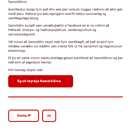
Samstöðinni.
Áskrifendur borga fyrir það efni sem þeir nota en tryggja í leiðinni að aðrir geti
notið þess. Þetta er því ekki eigingjörn áskrift heldur rausnarleg og
samfélagslega ábyrg.
Samstöðin byrjaði sem umræðuþættir á Facebook en er nú orðinn að
fréttavef, útvarps- og hlaðvarpsþáttum, skoðanapistlum og
sjónvarpsdagskrá.
Við trúum að Samstöðin skipti máli fyrir samfélagið, að það sé þörf fyrir
róttæka umræðu um málefni sem snerta fólk út frá sjónarhóli og hagsmunum
almennings.
Ef þú ert sama sinnis skaltu endilega gerast áskrifandi að Samstöðinni og þar
með einn af eigendum hennar.
Þitt framlag skiptir máli.
arrow_forward
Ég vil styrkja Samstöðina
google_plus_reshare
link
Deila