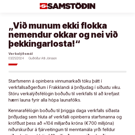
Áfram
að
efni
„Við munum ekki flokka
nemendur okkar og nei við
þekkingarlosta!“
Verkalýðsmál
03/25/2024
Guðröður Atli Jónsson
Starfsmenn á opinbera vinnumarkaði tóku þátt í
verkfallsaðgerðum í Frakklandi á þriðjudag í síðustu viku.
Stóru verkalýðsfélögin boðuðu til verkfalls til að krefjast
hærri launa fyrir alla hópa launafólks.
Kennarafélögin boðuðu til þriggja daga verkfalls síðasta
þriðjudag sem hluta af verkfalli opinberra starfsmanna og
kröfðust þess að ≈104 milljarða króna (€700 milljóna)
niðurskurður á fjárveitingum til menntamála yrði felldur