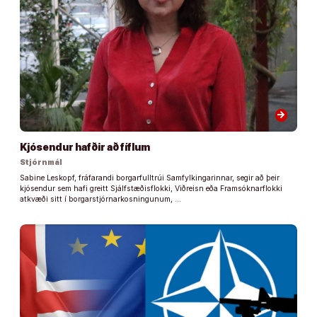
arrow_forward
Kjósendur hafðir að fíflum
Stjórnmál
Sabine Leskopf, fráfarandi borgarfulltrúi Samfylkingarinnar, segir að þeir
kjósendur sem hafi greitt Sjálfstæðisflokki, Viðreisn eða Framsóknarflokki
atkvæði sitt í borgarstjórnarkosningunum, …