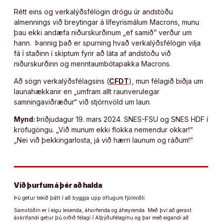
Rétt eins og verkalýðsfélögin drógu úr andstöðu
almennings við breytingar á lífeyrismálum Macrons, munu
þau ekki andæfa niðurskurðinum „ef samið” verður um
hann. Þannig það er spurning hvað verkalýðsfélögin vilja
fá í staðinn í skiptum fyrir að láta af andstöðu við
niðurskurðinn og menntaumbótapakka Macrons.
Að sögn verkalýðsfélagsins (
CFDT
), mun félagið biðja um
launahækkanir en „umfram allt raunverulegar
samningaviðræður“ við stjórnvöld um laun.
Mynd:
Þriðjudagur 19. mars 2024. SNES-FSU og SNES HDF í
kröfugöngu. „Við munum ekki flokka nemendur okkar!“
„Nei við þekkingarlosta, já við hærri launum og ráðum!“
Við þurfum á þér að halda
Þú getur tekið þátt í að byggja upp öflugum fjölmiðli.
Samstöðin er í eigu lesenda, áhorfenda og áheyrenda. Með því að gerast
áskrifandi getur þú orðið félagi í Alþýðufélaginu og þar með eigandi að