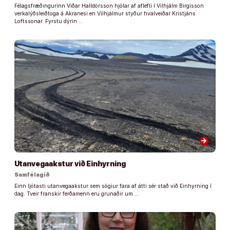
Félagsfræðingurinn Viðar Halldórsson hjólar af aflefli í Vilhjálm Birgisson
verkalýðsleiðtoga á Akranesi en Vilhjálmur styður hvalveiðar Kristjáns
Loftssonar. Fyrstu dýrin …
arrow_forward
Utanvegaakstur við Einhyrning
Samfélagið
Einn ljótasti utanvegaakstur sem sögiur fara af átti sér stað við Einhyrning í
dag. Tveir franskir ferðamenn eru grunaðir um …