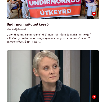
arrow_forward
Undirmönnuð og útkeyrð
Verkalýðsmál
„Í gær tilkynnti samninganefnd Eflingar fulltrúum Samtaka fyrirtækja í
velferðarþjónustu um uppsögn kjarasamnings sem undirritaður var 2.
október síðastliðinn. Þegar …
arrow_forward