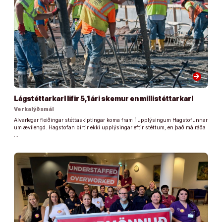
arrow_forward
Lágstéttarkarl lifir 5,1 ári skemur en millistéttarkarl
Verkalýðsmál
Alvarlegar fleiðingar stéttaskiptingar koma fram í upplýsingum Hagstofunnar
um ævilengd. Hagstofan birtir ekki upplýsingar eftir stéttum, en það má ráða
…