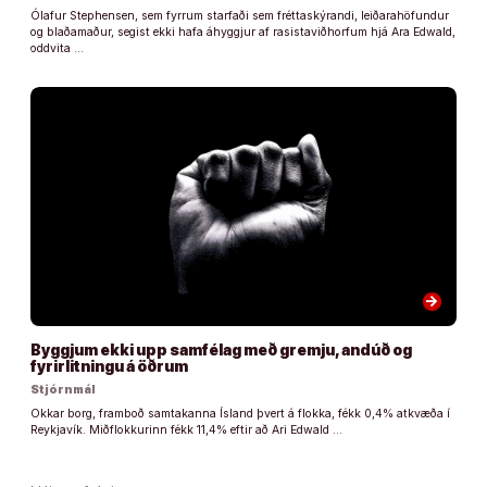
Ólafur Stephensen, sem fyrrum starfaði sem fréttaskýrandi, leiðarahöfundur
og blaðamaður, segist ekki hafa áhyggjur af rasistaviðhorfum hjá Ara Edwald,
oddvita …
arrow_forward
Byggjum ekki upp samfélag með gremju, andúð og
fyrirlitningu á öðrum
Stjórnmál
Okkar borg, framboð samtakanna Ísland þvert á flokka, fékk 0,4% atkvæða í
Reykjavík. Miðflokkurinn fékk 11,4% eftir að Ari Edwald …