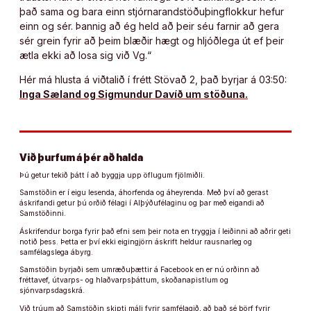
það sama og bara einn stjórnarandstöðuþingflokkur hefur
einn og sér. Þannig að ég held að þeir séu farnir að gera
sér grein fyrir að þeim blæðir hægt og hljóðlega út ef þeir
ætla ekki að losa sig við Vg.“
Hér má hlusta á viðtalið í frétt Stövað 2, það byrjar á 03:50:
Inga Sæland og Sigmundur Davíð um stöðuna.
Við þurfum á þér að halda
Þú getur tekið þátt í að byggja upp öflugum fjölmiðli.
Samstöðin er í eigu lesenda, áhorfenda og áheyrenda. Með því að gerast
áskrifandi getur þú orðið félagi í Alþýðufélaginu og þar með eigandi að
Samstöðinni.
Áskrifendur borga fyrir það efni sem þeir nota en tryggja í leiðinni að aðrir geti
notið þess. Þetta er því ekki eigingjörn áskrift heldur rausnarleg og
samfélagslega ábyrg.
Samstöðin byrjaði sem umræðuþættir á Facebook en er nú orðinn að
fréttavef, útvarps- og hlaðvarpsþáttum, skoðanapistlum og
sjónvarpsdagskrá.
Við trúum að Samstöðin skipti máli fyrir samfélagið, að það sé þörf fyrir