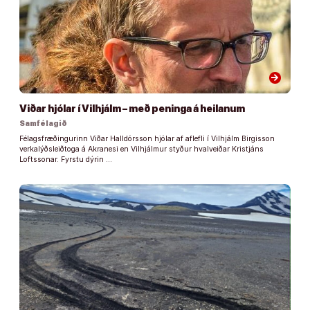
arrow_forward
Viðar hjólar í Vilhjálm – með peninga á heilanum
Samfélagið
Félagsfræðingurinn Viðar Halldórsson hjólar af aflefli í Vilhjálm Birgisson
verkalýðsleiðtoga á Akranesi en Vilhjálmur styður hvalveiðar Kristjáns
Loftssonar. Fyrstu dýrin …