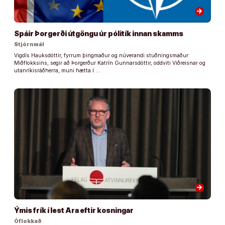
arrow_forward
Spáir Þorgerði útgöngu úr pólitík innan skamms
Stjórnmál
Vigdís Hauksdóttir, fyrrum þingmaður og núverandi stuðningsmaður
Miðflokksins, segir að Þorgerður Katrín Gunnarsdóttir, oddviti Viðreisnar og
utanríkisráðherra, muni hætta í …
arrow_forward
Ýmis frík í lest Ara eftir kosningar
Óflokkað