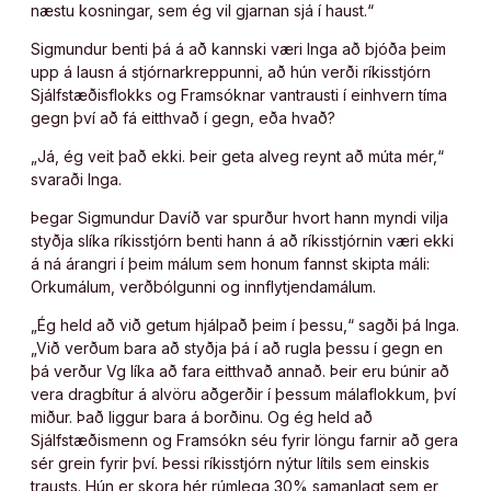
næstu kosningar, sem ég vil gjarnan sjá í haust.“
Sigmundur benti þá á að kannski væri Inga að bjóða þeim
upp á lausn á stjórnarkreppunni, að hún verði ríkisstjórn
Sjálfstæðisflokks og Framsóknar vantrausti í einhvern tíma
gegn því að fá eitthvað í gegn, eða hvað?
„Já, ég veit það ekki. Þeir geta alveg reynt að múta mér,“
svaraði Inga.
Þegar Sigmundur Davíð var spurður hvort hann myndi vilja
styðja slíka ríkisstjórn benti hann á að ríkisstjórnin væri ekki
á ná árangri í þeim málum sem honum fannst skipta máli:
Orkumálum, verðbólgunni og innflytjendamálum.
„Ég held að við getum hjálpað þeim í þessu,“ sagði þá Inga.
„Við verðum bara að styðja þá í að rugla þessu í gegn en
þá verður Vg líka að fara eitthvað annað. Þeir eru búnir að
vera dragbítur á alvöru aðgerðir í þessum málaflokkum, því
miður. Það liggur bara á borðinu. Og ég held að
Sjálfstæðismenn og Framsókn séu fyrir löngu farnir að gera
sér grein fyrir því. Þessi ríkisstjórn nýtur lítils sem einskis
trausts. Hún er skora hér rúmlega 30% samanlagt sem er