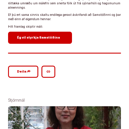
róttæka umræðu um málefni sem snerta fólk út frá sjónarhóli og hagsmunum
almennings.
Ef þú ert sama sinnis skaltu endilega gerast áskrifandi að Samstöðinni og þar
með einn af eigendum hennar.
Þitt framlag skiptir máli.
arrow_forward
Ég vil styrkja Samstöðina
google_plus_reshare
link
Deila
Stjórnmál