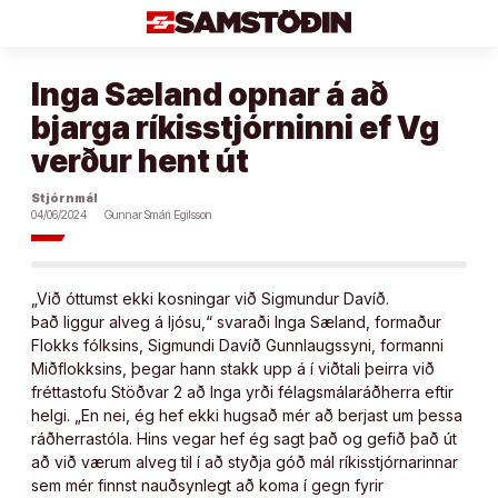
Áfram
að
efni
Inga Sæland opnar á að
bjarga ríkisstjórninni ef Vg
verður hent út
Stjórnmál
04/06/2024
Gunnar Smári Egilsson
„Við óttumst ekki kosningar við Sigmundur Davíð.
Það liggur alveg á ljósu,“ svaraði Inga Sæland, formaður
Flokks fólksins, Sigmundi Davíð Gunnlaugssyni, formanni
Miðflokksins, þegar hann stakk upp á í viðtali þeirra við
fréttastofu Stöðvar 2 að Inga yrði félagsmálaráðherra eftir
helgi. „En nei, ég hef ekki hugsað mér að berjast um þessa
ráðherrastóla. Hins vegar hef ég sagt það og gefið það út
að við værum alveg til í að styðja góð mál ríkisstjórnarinnar
sem mér finnst nauðsynlegt að koma í gegn fyrir