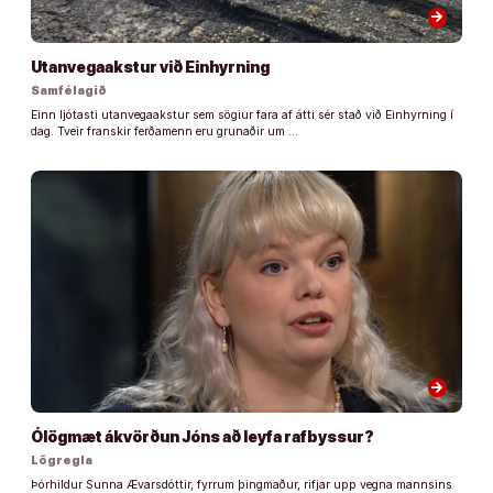
arrow_forward
Utanvegaakstur við Einhyrning
Samfélagið
Einn ljótasti utanvegaakstur sem sögiur fara af átti sér stað við Einhyrning í
dag. Tveir franskir ferðamenn eru grunaðir um …
arrow_forward
Ólögmæt ákvörðun Jóns að leyfa rafbyssur?
Lögregla
Þórhildur Sunna Ævarsdóttir, fyrrum þingmaður, rifjar upp vegna mannsins