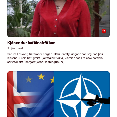
arrow_forward
Kjósendur hafðir að fíflum
Stjórnmál
Sabine Leskopf, fráfarandi borgarfulltrúi Samfylkingarinnar, segir að þeir
kjósendur sem hafi greitt Sjálfstæðisflokki, Viðreisn eða Framsóknarflokki
atkvæði sitt í borgarstjórnarkosningunum, …