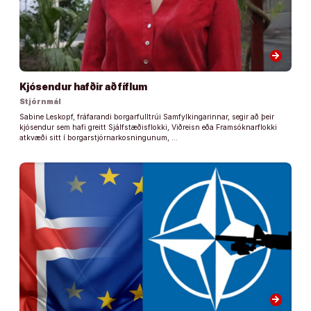
arrow_forward
Kjósendur hafðir að fíflum
Stjórnmál
Sabine Leskopf, fráfarandi borgarfulltrúi Samfylkingarinnar, segir að þeir
kjósendur sem hafi greitt Sjálfstæðisflokki, Viðreisn eða Framsóknarflokki
atkvæði sitt í borgarstjórnarkosningunum, …
arrow_forward