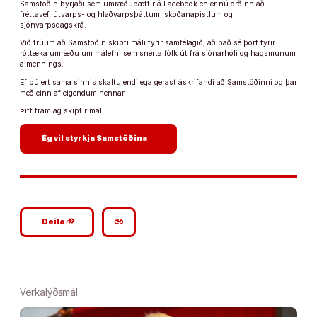
Samstöðin byrjaði sem umræðuþættir á Facebook en er nú orðinn að
fréttavef, útvarps- og hlaðvarpsþáttum, skoðanapistlum og
sjónvarpsdagskrá.
Við trúum að Samstöðin skipti máli fyrir samfélagið, að það sé þörf fyrir
róttæka umræðu um málefni sem snerta fólk út frá sjónarhóli og hagsmunum
almennings.
Ef þú ert sama sinnis skaltu endilega gerast áskrifandi að Samstöðinni og þar
með einn af eigendum hennar.
Þitt framlag skiptir máli.
arrow_forward
Ég vil styrkja Samstöðina
google_plus_reshare
link
Deila
Verkalýðsmál