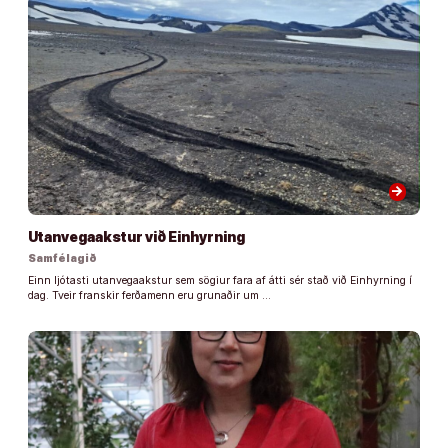
arrow_forward
Utanvegaakstur við Einhyrning
Samfélagið
Einn ljótasti utanvegaakstur sem sögiur fara af átti sér stað við Einhyrning í
dag. Tveir franskir ferðamenn eru grunaðir um …