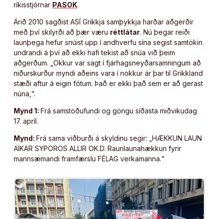
ríkisstjórnar
PASOK
.
Árið 2010 sagðist ASÍ Grikkja samþykkja harðar aðgerðir
með því skilyrði að þær væru
réttlátar
. Nú þegar reiði
launþega hefur snúist upp í andhverfu sína segist samtökin
undrandi á því að ekki hafi tekist að snúa við þeim
aðgerðum. „Okkur var sagt í fjárhagsneyðarsamningum að
niðurskurður myndi aðeins vara í nokkur ár þar til Grikkland
stæði aftur á eigin fótum. Það er ekki það sem er að gerast
núna,“.
Mynd 1:
Frá samstöðufundi og göngu síðasta miðvikudag
17. apríl.
Mynd:
Frá sama viðburði á skyldinu segir: „HÆKKUN LAUN
AIKAR SYPOROS ALLIR OK.D. Raunlaunahækkun fyrir
mannsæmandi framfærslu FÉLAG verkamanna.“