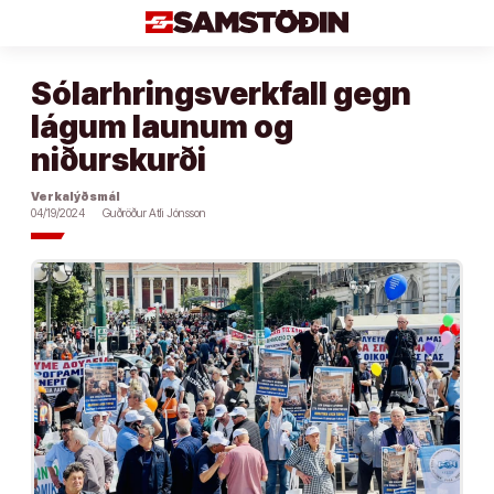
Áfram
að
efni
Sólarhringsverkfall gegn
lágum launum og
niðurskurði
Verkalýðsmál
04/19/2024
Guðröður Atli Jónsson