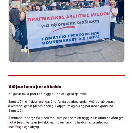
Við þurfum á þér að halda
Þú getur tekið þátt í að byggja upp öflugum fjölmiðli.
Samstöðin er í eigu lesenda, áhorfenda og áheyrenda. Með því að gerast
áskrifandi getur þú orðið félagi í Alþýðufélaginu og þar með eigandi að
Samstöðinni.
Áskrifendur borga fyrir það efni sem þeir nota en tryggja í leiðinni að aðrir geti
notið þess. Þetta er því ekki eigingjörn áskrift heldur rausnarleg og
samfélagslega ábyrg.