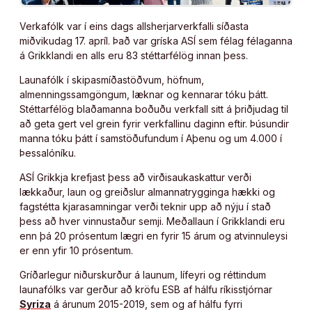
Verkafólk var í eins dags allsherjarverkfalli síðasta
miðvikudag 17. apríl. Það var gríska ASÍ sem félag félaganna
á Grikklandi en alls eru 83 stéttarfélög innan þess.
Launafólk í skipasmíðastöðvum, höfnum,
almenningssamgöngum, læknar og kennarar tóku þátt.
Stéttarfélög blaðamanna boðuðu verkfall sitt á þriðjudag til
að geta gert vel grein fyrir verkfallinu daginn eftir. Þúsundir
manna tóku þátt í samstöðufundum í Aþenu og um 4.000 í
Þessalóníku.
ASÍ Grikkja krefjast þess að virðisaukaskattur verði
lækkaður, laun og greiðslur almannatrygginga hækki og
fagstétta kjarasamningar verði teknir upp að nýju í stað
þess að hver vinnustaður semji. Meðallaun í Grikklandi eru
enn þá 20 prósentum lægri en fyrir 15 árum og atvinnuleysi
er enn yfir 10 prósentum.
Gríðarlegur niðurskurður á launum, lífeyri og réttindum
launafólks var gerður að kröfu ESB af hálfu ríkisstjórnar
Syriza
á árunum 2015-2019, sem og af hálfu fyrri