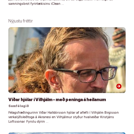
samningsbrot fyrirtækisins iClean …
Nýjustu fréttir
arrow_forward
Viðar hjólar í Vilhjálm – með peninga á heilanum
Samfélagið
Félagsfræðingurinn Viðar Halldórsson hjólar af aflefli í Vilhjálm Birgisson
verkalýðsleiðtoga á Akranesi en Vilhjálmur styður hvalveiðar Kristjáns
Loftssonar. Fyrstu dýrin …