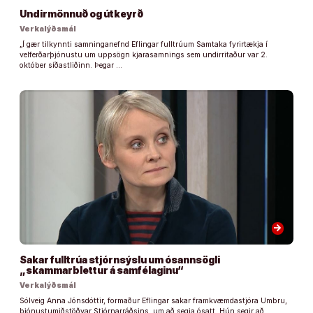
Undirmönnuð og útkeyrð
Verkalýðsmál
„Í gær tilkynnti samninganefnd Eflingar fulltrúum Samtaka fyrirtækja í
velferðarþjónustu um uppsögn kjarasamnings sem undirritaður var 2.
október síðastliðinn. Þegar …
arrow_forward
Sakar fulltrúa stjórnsýslu um ósannsögli
„skammarblettur á samfélaginu“
Verkalýðsmál
Sólveig Anna Jónsdóttir, formaður Eflingar sakar framkvæmdastjóra Umbru,
þjónustumiðstöðvar Stjórnarráðsins, um að segja ósatt. Hún segir að