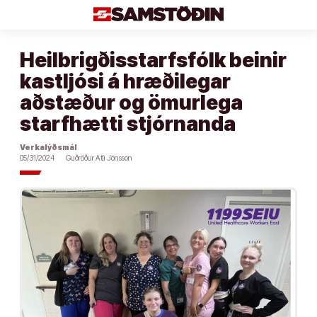
Áfram
að
efni
Heilbrigðisstarfsfólk beinir
kastljósi á hræðilegar
aðstæður og ömurlega
starfhætti stjórnanda
Verkalýðsmál
05/31/2024
Guðröður Atli Jónsson