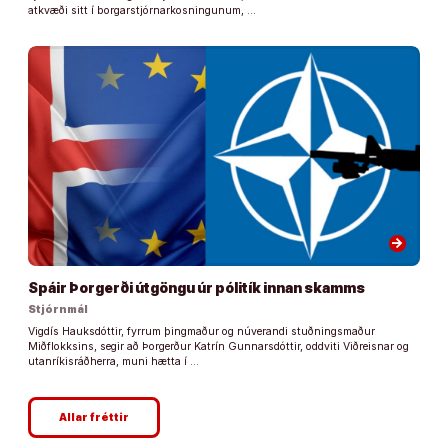
atkvæði sitt í borgarstjórnarkosningunum, …
arrow_forward
Spáir Þorgerði útgöngu úr pólitík innan skamms
Stjórnmál
Vigdís Hauksdóttir, fyrrum þingmaður og núverandi stuðningsmaður
Miðflokksins, segir að Þorgerður Katrín Gunnarsdóttir, oddviti Viðreisnar og
utanríkisráðherra, muni hætta í …
Allar fréttir