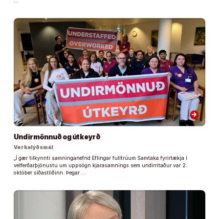
…
arrow_forward
Undirmönnuð og útkeyrð
Verkalýðsmál
„Í gær tilkynnti samninganefnd Eflingar fulltrúum Samtaka fyrirtækja í
velferðarþjónustu um uppsögn kjarasamnings sem undirritaður var 2.
október síðastliðinn. Þegar …