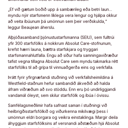
„Ef við gætum boðið upp á sambærileg eða betri laun…
myndu nýir starfsmenn líklega vera lengur og hjálpa okkur
að veita íbúunum þá umönnun sem þeir verðskulda,“
leggur Beaujean áherslu.
Alþjóðasamband þjónustustarfsmanna (SEIU), sem fulltrúi
yfir 300 starfsfólks á nokkrum Absolut Care-stofnunum,
krefst hærri launa, bættra starfskjara og tryggari
starfsmannahlutfalla. Engu að síður hafa samningaviðræður
tafist vegna tillagna Absolut Care sem myndu takmarka rétt
starfsfólks til að grípa til vinnuaðgerða eins og verkfalla.
Þrátt fyrir yfirgnæfandi stuðning við verkfallsheimildina á
Westfield-staðnum hefur sambandið ákveðið að halda
áfram viðræðum að svo stöddu. Enn eru þó undirliggjandi
vandamál óleyst, sem skilur starfsfólk og íbúa í óvissu.
Samfélagsmeðlimir hafa safnast saman í stuðningi við
heilbrigðisstarfsfólkið og viðurkenna mikilvægi þess í
umönnun eldri borgara og veikra einstaklinga. Margir deila
áhyggjum starfsfólksins af versnandi aðstæðum hjá Absolut