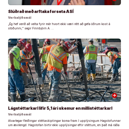
Slúðrað með arftaka forseta ASÍ
Verkalýðsmál
„Ég hef verið að velta fyrir mér hvort ekki væri rétt að gefa öðrum kost á
stöðunni,“ segir Finnbjörn A. …
arrow_forward
Lágstéttarkarl lifir 5,1 ári skemur en millistéttarkarl
Verkalýðsmál
Alvarlegar fleiðingar stéttaskiptingar koma fram í upplýsingum Hagstofunnar
um ævilengd. Hagstofan birtir ekki upplýsingar eftir stéttum, en það má ráða