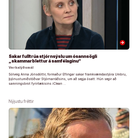
arrow_forward
Sakar fulltrúa stjórnsýslu um ósannsögli
„skammarblettur á samfélaginu“
Verkalýðsmál
Sólveig Anna Jónsdóttir, formaður Eflingar sakar framkvæmdastjóra Umbru,
þjónustumiðstöðvar Stjórnarráðsins, um að segja ósatt. Hún segir að
samningsbrot fyrirtækisins iClean …
Nýjustu fréttir