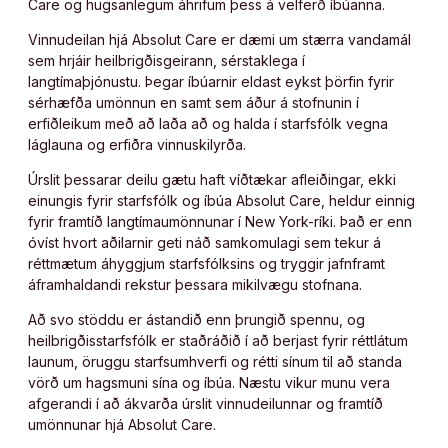
Care og hugsanlegum áhrifum þess á velferð íbúanna.
Vinnudeilan hjá Absolut Care er dæmi um stærra vandamál
sem hrjáir heilbrigðisgeirann, sérstaklega í
langtímaþjónustu. Þegar íbúarnir eldast eykst þörfin fyrir
sérhæfða umönnun en samt sem áður á stofnunin í
erfiðleikum með að laða að og halda í starfsfólk vegna
láglauna og erfiðra vinnuskilyrða.
Úrslit þessarar deilu gætu haft víðtækar afleiðingar, ekki
einungis fyrir starfsfólk og íbúa Absolut Care, heldur einnig
fyrir framtíð langtímaumönnunar í New York-ríki. Það er enn
óvíst hvort aðilarnir geti náð samkomulagi sem tekur á
réttmætum áhyggjum starfsfólksins og tryggir jafnframt
áframhaldandi rekstur þessara mikilvægu stofnana.
Að svo stöddu er ástandið enn þrungið spennu, og
heilbrigðisstarfsfólk er staðráðið í að berjast fyrir réttlátum
launum, öruggu starfsumhverfi og rétti sínum til að standa
vörð um hagsmuni sína og íbúa. Næstu vikur munu vera
afgerandi í að ákvarða úrslit vinnudeilunnar og framtíð
umönnunar hjá Absolut Care.