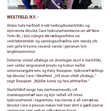
WESTFIELD, N.Y.
–
Átökin hafa harðnað á milli heilbrigðisstarfsfólks og
stjórnenda Absolut Care hjúkrunarheimilanna um allt New
York-ríki, í ljósi nýlegra atkvæðagreiðslna um
verkfallsheimildir og samningaviðræðna sem standa yfir,
sem gefa til kynna vaxandi vanda í geiranum fyrir
langtímaumönnun.
Deilurnar snúast aðallega um alvarlegan skort á starfsfólki,
sem veldur langvarandi þreytu og kulnun meðal
umönnunargjafa eins og Karly Beaujean, hjúkrunarfræðings
hjá Absolut Care í Westfield. „Við erum sífellt yfirálags,“
segir Beaujean. „Nýliðar koma og fara jafnharðan.“
Starfsfólkið tengir háa starfsmannaveltu við
ósamkeppnishæf laun og kjör miðað við önnur
hjúkrunarheimili í nágrenninu. Þau benda á að vanræksla
Absolut Care á þessum málum hafi bein áhrif á gæði þeirrar
umönnunar sem veitt er viðkvæmum íbúum.