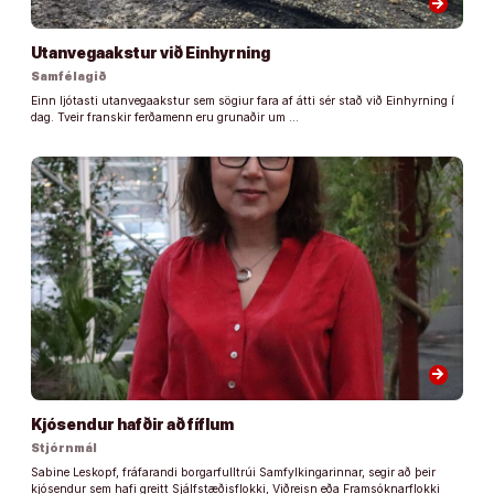
arrow_forward
Utanvegaakstur við Einhyrning
Samfélagið
Einn ljótasti utanvegaakstur sem sögiur fara af átti sér stað við Einhyrning í
dag. Tveir franskir ferðamenn eru grunaðir um …
arrow_forward
Kjósendur hafðir að fíflum
Stjórnmál
Sabine Leskopf, fráfarandi borgarfulltrúi Samfylkingarinnar, segir að þeir
kjósendur sem hafi greitt Sjálfstæðisflokki, Viðreisn eða Framsóknarflokki