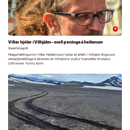
arrow_forward
Viðar hjólar í Vilhjálm – með peninga á heilanum
Samfélagið
Félagsfræðingurinn Viðar Halldórsson hjólar af aflefli í Vilhjálm Birgisson
verkalýðsleiðtoga á Akranesi en Vilhjálmur styður hvalveiðar Kristjáns
Loftssonar. Fyrstu dýrin …