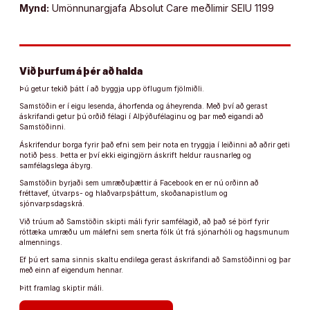
Mynd:
Umönnunargjafa Absolut Care meðlimir SEIU 1199
Við þurfum á þér að halda
Þú getur tekið þátt í að byggja upp öflugum fjölmiðli.
Samstöðin er í eigu lesenda, áhorfenda og áheyrenda. Með því að gerast
áskrifandi getur þú orðið félagi í Alþýðufélaginu og þar með eigandi að
Samstöðinni.
Áskrifendur borga fyrir það efni sem þeir nota en tryggja í leiðinni að aðrir geti
notið þess. Þetta er því ekki eigingjörn áskrift heldur rausnarleg og
samfélagslega ábyrg.
Samstöðin byrjaði sem umræðuþættir á Facebook en er nú orðinn að
fréttavef, útvarps- og hlaðvarpsþáttum, skoðanapistlum og
sjónvarpsdagskrá.
Við trúum að Samstöðin skipti máli fyrir samfélagið, að það sé þörf fyrir
róttæka umræðu um málefni sem snerta fólk út frá sjónarhóli og hagsmunum
almennings.
Ef þú ert sama sinnis skaltu endilega gerast áskrifandi að Samstöðinni og þar
með einn af eigendum hennar.
Þitt framlag skiptir máli.