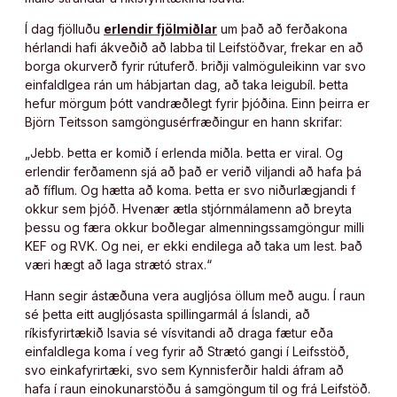
Í dag fjölluðu
erlendir fjölmiðlar
um það að ferðakona
hérlandi hafi ákveðið að labba til Leifstöðvar, frekar en að
borga okurverð fyrir rútuferð. Þriðji valmöguleikinn var svo
einfaldlgea rán um hábjartan dag, að taka leigubíl. Þetta
hefur mörgum þótt vandræðlegt fyrir þjóðina. Einn þeirra er
Björn Teitsson samgöngusérfræðingur en hann skrifar:
„Jebb. Þetta er komið í erlenda miðla. Þetta er viral. Og
erlendir ferðamenn sjá að það er verið viljandi að hafa þá
að fíflum. Og hætta að koma. Þetta er svo niðurlægjandi f
okkur sem þjóð. Hvenær ætla stjórnmálamenn að breyta
þessu og færa okkur boðlegar almenningssamgöngur milli
KEF og RVK. Og nei, er ekki endilega að taka um lest. Það
væri hægt að laga strætó strax.“
Hann segir ástæðuna vera augljósa öllum með augu. Í raun
sé þetta eitt augljósasta spillingarmál á Íslandi, að
ríkisfyrirtækið Isavia sé vísvitandi að draga fætur eða
einfaldlega koma í veg fyrir að Strætó gangi í Leifsstöð,
svo einkafyrirtæki, svo sem Kynnisferðir haldi áfram að
hafa í raun einokunarstöðu á samgöngum til og frá Leifstöð.