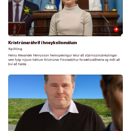
arrow_forward
Kristrúnaráhrif í hneykslismálum
Spilling
Henry Alexander Henrysson heimspekingur telur að stjórnsýslubreytingar
sem fylgi nýjum háttum Kristrúnar Frostadóttur forsætisráðherra og miði að
því að halda …