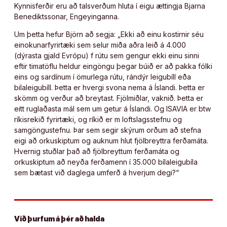
Kynnisferðir eru að talsverðum hluta í eigu ættingja Bjarna
Benediktssonar, Engeyinganna.
Um þetta hefur Björn að segja: „Ekki að einu kostirnir séu
einokunarfyrirtæki sem selur miða aðra leið á 4.000
(dýrasta gjald Evrópu) f rútu sem gengur ekki einu sinni
eftir timatöflu heldur eingöngu þegar búið er að pakka fólki
eins og sardínum í ömurlega rútu, rándýr leigubíll eða
bilaleigubíll. Þetta er hvergi svona nema á Íslandi. Þetta er
skömm og verður að breytast. Fjölmiðlar, vaknið. Þetta er
eitt ruglaðasta mál sem um getur á Íslandi. Og ISAVIA er btw
ríkisrekið fyrirtæki, og ríkið er m loftslagsstefnu og
samgöngustefnu. Þar sem segir skýrum orðum að stefna
eigi að orkuskiptum og auknum hlut fjölbreyttra ferðamáta.
Hvernig stuðlar það að fjölbreyttum ferðamáta og
orkuskiptum að neyða ferðamenn í 35.000 bílaleigubíla
sem bætast við daglega umferð á hverjum degi?“
Við þurfum á þér að halda