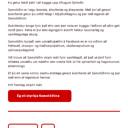
Þú getur tekið þátt í að byggja upp öflugum fjölmiðli.
Samstöðin er í eigu lesenda, áhorfenda og áheyrenda. Með því að gerast
áskrifandi getur þú orðið félagi í Alþýðufélaginu og þar með eigandi að
Samstöðinni.
Áskrifendur borga fyrir það efni sem þeir nota en tryggja í leiðinni að aðrir geti
notið þess. Þetta er því ekki eigingjörn áskrift heldur rausnarleg og
samfélagslega ábyrg.
Samstöðin byrjaði sem umræðuþættir á Facebook en er nú orðinn að
fréttavef, útvarps- og hlaðvarpsþáttum, skoðanapistlum og
sjónvarpsdagskrá.
Við trúum að Samstöðin skipti máli fyrir samfélagið, að það sé þörf fyrir
róttæka umræðu um málefni sem snerta fólk út frá sjónarhóli og hagsmunum
almennings.
Ef þú ert sama sinnis skaltu endilega gerast áskrifandi að Samstöðinni og þar
með einn af eigendum hennar.
Þitt framlag skiptir máli.
arrow_forward
Ég vil styrkja Samstöðina