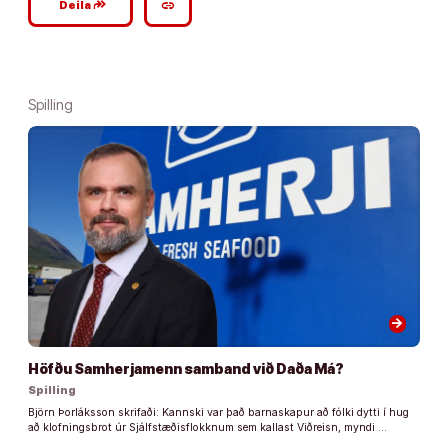
google_plus_reshare
link
Deila
Spilling
arrow_forward
Höfðu Samherjamenn samband við Daða Má?
Spilling
Björn Þorláksson skrifaði: Kannski var það barnaskapur að fólki dytti í hug
að klofningsbrot úr Sjálfstæðisflokknum sem kallast Viðreisn, myndi …