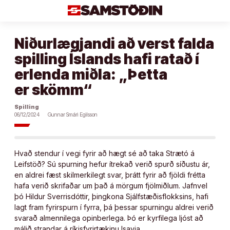
Áfram
að
efni
Niðurlægjandi að verst falda
spilling Íslands hafi ratað í
erlenda miðla: „Þetta
er skömm“
Spilling
06/12/2024
Gunnar Smári Egilsson
Hvað stendur í vegi fyrir að hægt sé að taka Strætó á
Leifstöð? Sú spurning hefur ítrekað verið spurð síðustu ár,
en aldrei fæst skilmerkilegt svar, þrátt fyrir að fjöldi frétta
hafa verið skrifaðar um það á mörgum fjölmiðlum. Jafnvel
þó Hildur Sverrisdóttir, þingkona Sjálfstæðisflokksins, hafi
lagt fram fyrirspurn í fyrra, þá þessar spurningu aldrei verið
svarað almennilega opinberlega. Þó er kyrfilega ljóst að
málið strandar á ríkisfyrirtækinu Isavia.