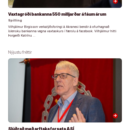
arrow_forward
Vaxtagróði bankanna 550 milljarðar á fáum árum
Spilling
Vilhjálmur Birgisson verkalýðsforingi á Akranesi bendir á ofurhagnað
íslensku bankanna vegna vaxtaokurs í færslu á facebook. Vilhjálmur hitti
Þorgerði Katrínu …
Nýjustu fréttir
arrow_forward
Slúðrað með arftaka forseta ASÍ