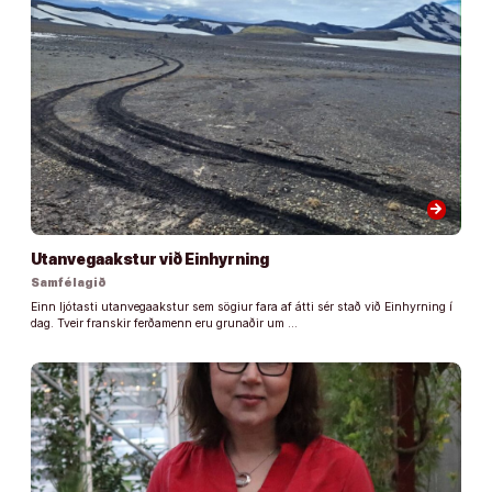
arrow_forward
Utanvegaakstur við Einhyrning
Samfélagið
Einn ljótasti utanvegaakstur sem sögiur fara af átti sér stað við Einhyrning í
dag. Tveir franskir ferðamenn eru grunaðir um …