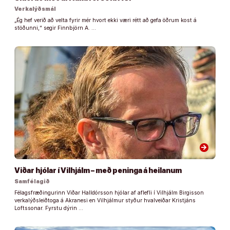
Verkalýðsmál
„Ég hef verið að velta fyrir mér hvort ekki væri rétt að gefa öðrum kost á
stöðunni,“ segir Finnbjörn A. …
arrow_forward
Viðar hjólar í Vilhjálm – með peninga á heilanum
Samfélagið
Félagsfræðingurinn Viðar Halldórsson hjólar af aflefli í Vilhjálm Birgisson
verkalýðsleiðtoga á Akranesi en Vilhjálmur styður hvalveiðar Kristjáns
Loftssonar. Fyrstu dýrin …