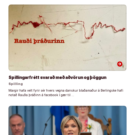
arrow_forward
Spillingarfrétt svarað með aðvörun og þöggun
Spilling
Margir hafa velt fyrir sér hvers vegna danskur blaðamaður á Berlingske hafi
notað Rauða þráðinn á facebook í gær til …