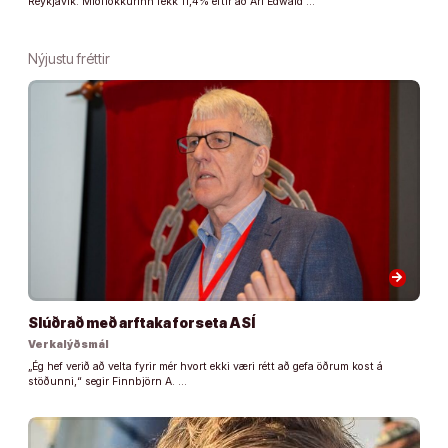
Reykjavík. Miðflokkurinn fékk 11,4% eftir að Ari Edwald …
Nýjustu fréttir
arrow_forward
Slúðrað með arftaka forseta ASÍ
Verkalýðsmál
„Ég hef verið að velta fyrir mér hvort ekki væri rétt að gefa öðrum kost á
stöðunni,“ segir Finnbjörn A. …