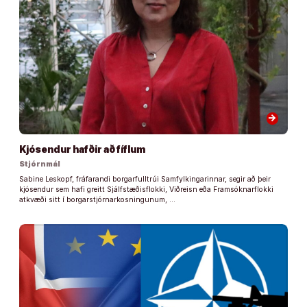
arrow_forward
Kjósendur hafðir að fíflum
Stjórnmál
Sabine Leskopf, fráfarandi borgarfulltrúi Samfylkingarinnar, segir að þeir
kjósendur sem hafi greitt Sjálfstæðisflokki, Viðreisn eða Framsóknarflokki
atkvæði sitt í borgarstjórnarkosningunum, …