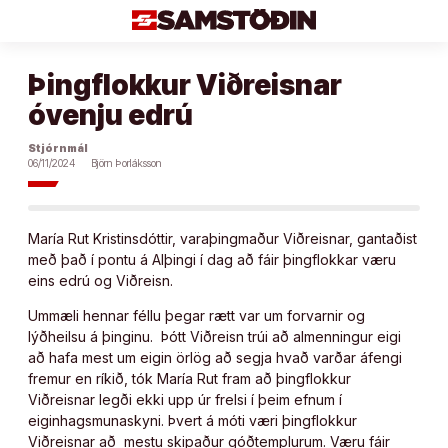
Áfram
að
efni
Þingflokkur Viðreisnar
óvenju edrú
Stjórnmál
06/11/2024
Björn Þorláksson
María Rut Kristinsdóttir, varaþingmaður Viðreisnar, gantaðist
með það í pontu á Alþingi í dag að fáir þingflokkar væru
eins edrú og Viðreisn.
Ummæli hennar féllu þegar rætt var um forvarnir og
lýðheilsu á þinginu. Þótt Viðreisn trúi að almenningur eigi
að hafa mest um eigin örlög að segja hvað varðar áfengi
fremur en ríkið, tók María Rut fram að þingflokkur
Viðreisnar legði ekki upp úr frelsi í þeim efnum í
eiginhagsmunaskyni. Þvert á móti væri þingflokkur
Viðreisnar að mestu skipaður góðtemplurum. Væru fáir