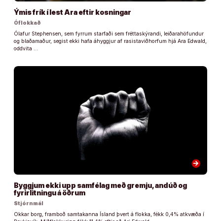
Ýmis frík í lest Ara eftir kosningar
Óflokkað
Ólafur Stephensen, sem fyrrum starfaði sem fréttaskýrandi, leiðarahöfundur
og blaðamaður, segist ekki hafa áhyggjur af rasistaviðhorfum hjá Ara Edwald,
oddvita …
arrow_forward
Byggjum ekki upp samfélag með gremju, andúð og
fyrirlitningu á öðrum
Stjórnmál
Okkar borg, framboð samtakanna Ísland þvert á flokka, fékk 0,4% atkvæða í