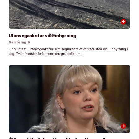
arrow_forward
Utanvegaakstur við Einhyrning
Samfélagið
Einn ljótasti utanvegaakstur sem sögiur fara af átti sér stað við Einhyrning í
dag. Tveir franskir ferðamenn eru grunaðir um …
arrow_forward