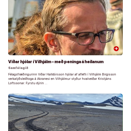
arrow_forward
Viðar hjólar í Vilhjálm – með peninga á heilanum
Samfélagið
Félagsfræðingurinn Viðar Halldórsson hjólar af aflefli í Vilhjálm Birgisson
verkalýðsleiðtoga á Akranesi en Vilhjálmur styður hvalveiðar Kristjáns
Loftssonar. Fyrstu dýrin …