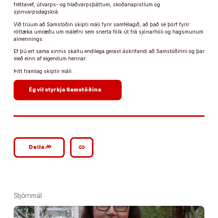
fréttavef, útvarps- og hlaðvarpsþáttum, skoðanapistlum og
sjónvarpsdagskrá.
Við trúum að Samstöðin skipti máli fyrir samfélagið, að það sé þörf fyrir
róttæka umræðu um málefni sem snerta fólk út frá sjónarhóli og hagsmunum
almennings.
Ef þú ert sama sinnis skaltu endilega gerast áskrifandi að Samstöðinni og þar
með einn af eigendum hennar.
Þitt framlag skiptir máli.
arrow_forward
Ég vil styrkja Samstöðina
google_plus_reshare
link
Deila
Stjórnmál