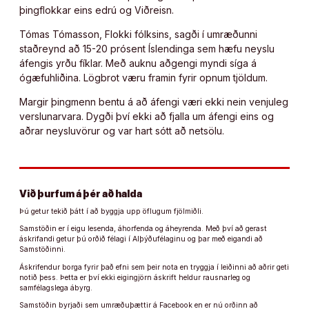
þingflokkar eins edrú og Viðreisn.
Tómas Tómasson, Flokki fólksins, sagði í umræðunni
staðreynd að 15-20 prósent Íslendinga sem hæfu neyslu
áfengis yrðu fíklar. Með auknu aðgengi myndi síga á
ógæfuhliðina. Lögbrot væru framin fyrir opnum tjöldum.
Margir þingmenn bentu á að áfengi væri ekki nein venjuleg
verslunarvara. Dygði því ekki að fjalla um áfengi eins og
aðrar neysluvörur og var hart sótt að netsölu.
Við þurfum á þér að halda
Þú getur tekið þátt í að byggja upp öflugum fjölmiðli.
Samstöðin er í eigu lesenda, áhorfenda og áheyrenda. Með því að gerast
áskrifandi getur þú orðið félagi í Alþýðufélaginu og þar með eigandi að
Samstöðinni.
Áskrifendur borga fyrir það efni sem þeir nota en tryggja í leiðinni að aðrir geti
notið þess. Þetta er því ekki eigingjörn áskrift heldur rausnarleg og
samfélagslega ábyrg.
Samstöðin byrjaði sem umræðuþættir á Facebook en er nú orðinn að