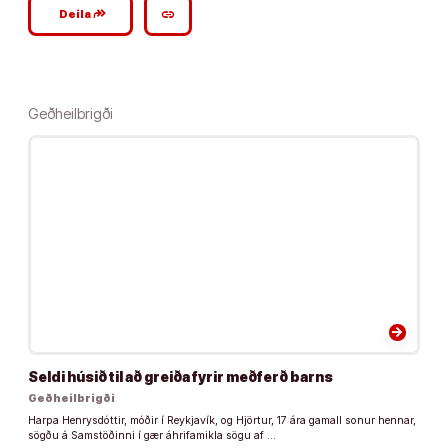
google_plus_reshare
link
Deila
Geðheilbrigði
arrow_forward
Seldi húsið til að greiða fyrir meðferð barns
Geðheilbrigði
Harpa Henrysdóttir, móðir í Reykjavík, og Hjörtur, 17 ára gamall sonur hennar,
sögðu á Samstöðinni í gær áhrifamikla sögu af …