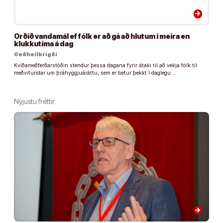
arrow_forward
Orðið vandamál ef fólk er að gá að hlutum í meira en
klukkutíma á dag
Geðheilbrigði
Kvíðameðferðarstöðin stendur þessa dagana fyrir átaki til að vekja fólk til
meðvitundar um þráhyggjuáráttu, sem er betur þekkt í daglegu …
Nýjustu fréttir
arrow_forward