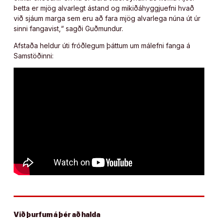
Þetta er mjög alvarlegt ástand og mikiðáhyggjuefni hvað
við sjáum marga sem eru að fara mjög alvarlega núna út úr
sinni fangavist,“ sagði Guðmundur.
Afstaða heldur úti fróðlegum þáttum um málefni fanga á
Samstöðinni:
Við þurfum á þér að halda