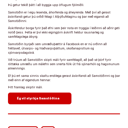
Þú getur tekið þátt í að byggja upp öflugum fjölmiðli.
Samstöðin er í eigu lesenda, áhorfenda og áheyrenda. Með því að gerast
áskrifandi getur þú orðið félagi í Alþýðufélaginu og þar með eigandi að
Samstöðinni.
Áskrifendur borga fyrir það efni sem þeir nota en tryggja í leiðinni að aðrir geti
notið þess. Þetta er því ekki eigingjörn áskrift heldur rausnarleg og
samfélagslega ábyrg.
Samstöðin byrjaði sem umræðuþættir á Facebook en er nú orðinn að
fréttavef, útvarps- og hlaðvarpsþáttum, skoðanapistlum og
sjónvarpsdagskrá.
Við trúum að Samstöðin skipti máli fyrir samfélagið, að það sé þörf fyrir
róttæka umræðu um málefni sem snerta fólk út frá sjónarhóli og hagsmunum
almennings.
Ef þú ert sama sinnis skaltu endilega gerast áskrifandi að Samstöðinni og þar
með einn af eigendum hennar.
Þitt framlag skiptir máli.
arrow_forward
Ég vil styrkja Samstöðina