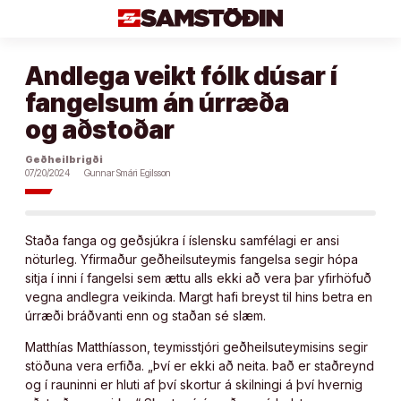
Áfram
að
efni
Andlega veikt fólk dúsar í
fangelsum án úrræða
og aðstoðar
Geðheilbrigði
07/20/2024
Gunnar Smári Egilsson
Staða fanga og geðsjúkra í íslensku samfélagi er ansi
nöturleg. Yfirmaður geðheilsuteymis fangelsa segir hópa
sitja í inni í fangelsi sem ættu alls ekki að vera þar yfirhöfuð
vegna andlegra veikinda. Margt hafi breyst til hins betra en
úrræði bráðvanti enn og staðan sé slæm.
Matthías Matthíasson, teymisstjóri geðheilsuteymisins segir
stöðuna vera erfiða. „Því er ekki að neita. Það er staðreynd
og í rauninni er hluti af því skortur á skilningi á því hvernig