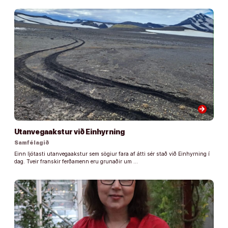
arrow_forward
Utanvegaakstur við Einhyrning
Samfélagið
Einn ljótasti utanvegaakstur sem sögiur fara af átti sér stað við Einhyrning í
dag. Tveir franskir ferðamenn eru grunaðir um …