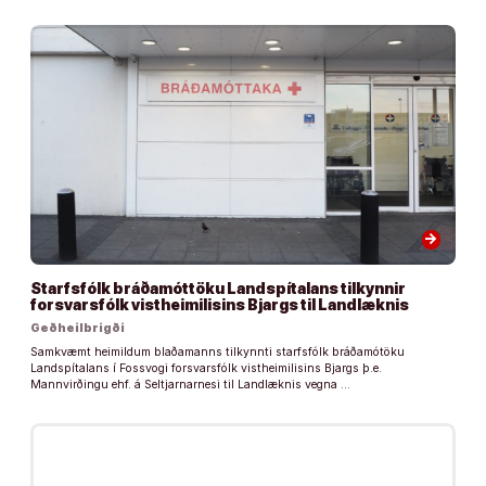
arrow_forward
Starfsfólk bráðamóttöku Landspítalans tilkynnir
forsvarsfólk vistheimilisins Bjargs til Landlæknis
Geðheilbrigði
Samkvæmt heimildum blaðamanns tilkynnti starfsfólk bráðamótöku
Landspítalans í Fossvogi forsvarsfólk vistheimilisins Bjargs þ.e.
Mannvirðingu ehf. á Seltjarnarnesi til Landlæknis vegna …