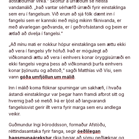
aðstæðurnar virka.“ Skortur á úrræðum sé helsta
vandamálið. „Það vantar sérhæfð úrræði fyrir einstaklinga
sem eru í fangelsum. Við erum að sjá fólk dæmt inn í
fangelsi sem er kannski með mjög mikinn fíknivanda, er
með alvarlegan geðvanda, er í geðrofsástandi og þeim er
ætlað að dvelja í fangelsi.“
„Að mínu mati er nokkur hópur einstaklinga sem ættu ekki
að vera í fangelsi yfir höfuð. Það er mögulegt að
viðkomandi ættu að vera í einhvers konar öryggisúrræði en
ekki fangelsi vegna þess að viðkomandi þurfa einhvers
konar þjónustu og aðstoð,“ sagði Matthías við Vísi, sem
vann
góða umfjöllun um málið
.
Inn í málið koma flóknar spurningar um sakhæfi, í hvaða
ástandi einstaklingur var þegar hann framdi afbrot sitt og
hvernig það sé metið. Þá er ljóst að langvarandi
fangelsisvist gerir illt verra fyrir marga sem eru andlega
veikir.
Guðmundur Ingi Þóroddsson, formaður Afstöðu,
réttindasamtaka fyrir fanga, segir
óeðlilegan
hagsmunaárekstur
ríkja þegar að sömu geðlæknar og