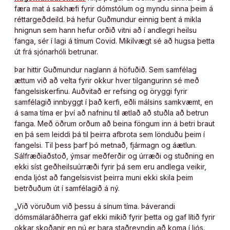
færa mat á sakhæfi fyrir dómstólum og myndu sinna þeim á
réttargeðdeild. Þá hefur Guðmundur einnig bent á mikla
hnignun sem hann hefur orðið vitni að í andlegri heilsu
fanga, sér í lagi á tímum Covid. Mikilvægt sé að hugsa þetta
út frá sjónarhóli betrunar.
Þar hittir Guðmundur naglann á höfuðið. Sem samfélag
ættum við að velta fyrir okkur hver tilgangurinn sé með
fangelsiskerfinu. Auðvitað er refsing og öryggi fyrir
samfélagið innbyggt í það kerfi, eðli málsins samkvæmt, en
á sama tíma er því að nafninu til ætlað að stuðla að betrun
fanga. Með öðrum orðum að beina föngum inn á betri braut
en þá sem leiddi þá til þeirra afbrota sem lönduðu þeim í
fangelsi. Til þess þarf þó metnað, fjármagn og áætlun.
Sálfræðiaðstoð, ýmsar meðferðir og úrræði og stuðning en
ekki síst geðheilsuúrræði fyrir þá sem eru andlega veikir,
enda ljóst að fangelsisvist þeirra muni ekki skila þeim
betrðuðum út í samfélagið á ný.
„Við vöruðum við þessu á sínum tíma. Þáverandi
dómsmálaráðherra gaf ekki mikið fyrir þetta og gaf lítið fyrir
okkar skoðanir en nú er bara staðreyndin að koma í ljós.