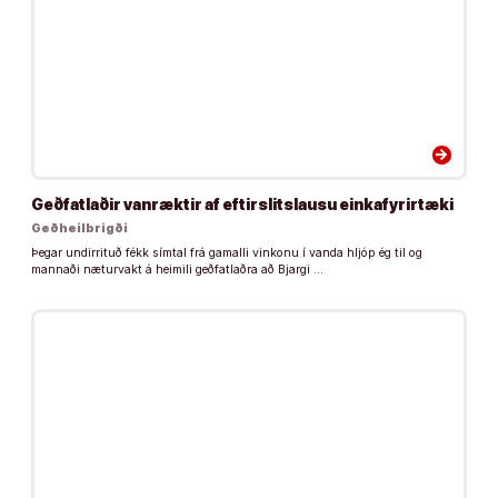
arrow_forward
Geðfatlaðir vanræktir af eftirslitslausu einkafyrirtæki
Geðheilbrigði
Þegar undirrituð fékk símtal frá gamalli vinkonu í vanda hljóp ég til og
mannaði næturvakt á heimili geðfatlaðra að Bjargi …