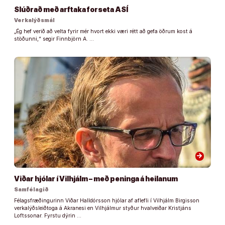
Slúðrað með arftaka forseta ASÍ
Verkalýðsmál
„Ég hef verið að velta fyrir mér hvort ekki væri rétt að gefa öðrum kost á
stöðunni,“ segir Finnbjörn A. …
arrow_forward
Viðar hjólar í Vilhjálm – með peninga á heilanum
Samfélagið
Félagsfræðingurinn Viðar Halldórsson hjólar af aflefli í Vilhjálm Birgisson
verkalýðsleiðtoga á Akranesi en Vilhjálmur styður hvalveiðar Kristjáns
Loftssonar. Fyrstu dýrin …