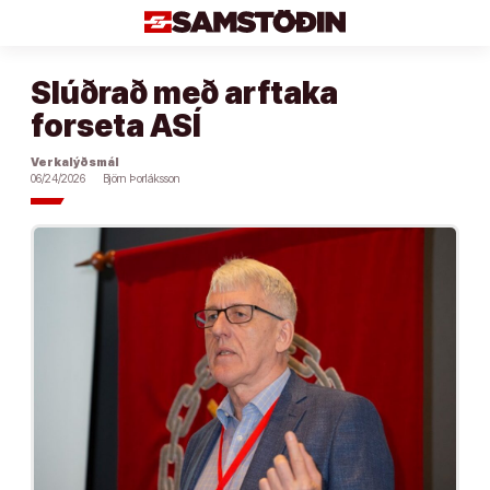
Áfram
að
efni
Slúðrað með arftaka
forseta ASÍ
Verkalýðsmál
06/24/2026
Björn Þorláksson