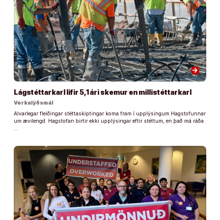
arrow_forward
Lágstéttarkarl lifir 5,1 ári skemur en millistéttarkarl
Verkalýðsmál
Alvarlegar fleiðingar stéttaskiptingar koma fram í upplýsingum Hagstofunnar
um ævilengd. Hagstofan birtir ekki upplýsingar eftir stéttum, en það má ráða
…