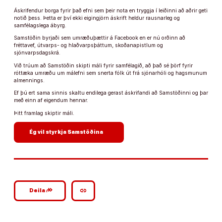
Áskrifendur borga fyrir það efni sem þeir nota en tryggja í leiðinni að aðrir geti
notið þess. Þetta er því ekki eigingjörn áskrift heldur rausnarleg og
samfélagslega ábyrg.
Samstöðin byrjaði sem umræðuþættir á Facebook en er nú orðinn að
fréttavef, útvarps- og hlaðvarpsþáttum, skoðanapistlum og
sjónvarpsdagskrá.
Við trúum að Samstöðin skipti máli fyrir samfélagið, að það sé þörf fyrir
róttæka umræðu um málefni sem snerta fólk út frá sjónarhóli og hagsmunum
almennings.
Ef þú ert sama sinnis skaltu endilega gerast áskrifandi að Samstöðinni og þar
með einn af eigendum hennar.
Þitt framlag skiptir máli.
arrow_forward
Ég vil styrkja Samstöðina
google_plus_reshare
link
Deila