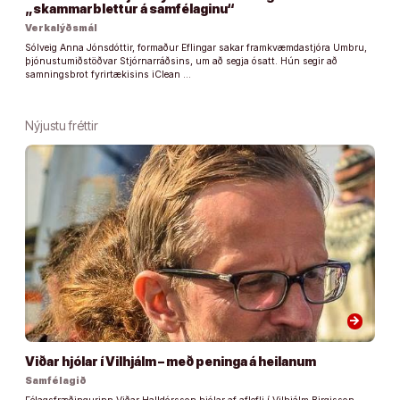
„skammarblettur á samfélaginu“
Verkalýðsmál
Sólveig Anna Jónsdóttir, formaður Eflingar sakar framkvæmdastjóra Umbru,
þjónustumiðstöðvar Stjórnarráðsins, um að segja ósatt. Hún segir að
samningsbrot fyrirtækisins iClean …
Nýjustu fréttir
arrow_forward
Viðar hjólar í Vilhjálm – með peninga á heilanum
Samfélagið