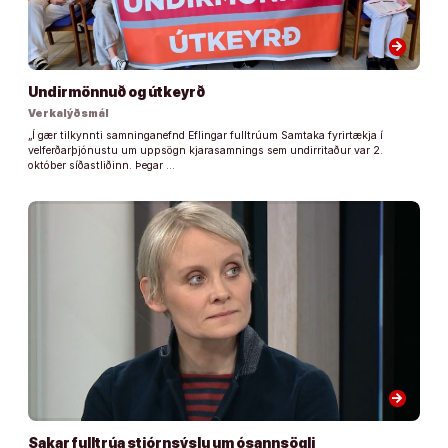
arrow_forward
Undirmönnuð og útkeyrð
Verkalýðsmál
„Í gær tilkynnti samninganefnd Eflingar fulltrúum Samtaka fyrirtækja í
velferðarþjónustu um uppsögn kjarasamnings sem undirritaður var 2.
október síðastliðinn. Þegar …
arrow_forward
Sakar fulltrúa stjórnsýslu um ósannsögli