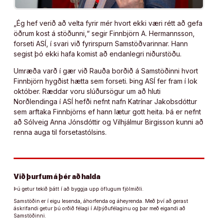
„Ég hef verið að velta fyrir mér hvort ekki væri rétt að gefa
öðrum kost á stöðunni,“ segir Finnbjörn A. Hermannsson,
forseti ASÍ, í svari við fyrirspurn Samstöðvarinnar. Hann
segist þó ekki hafa komist að endanlegri niðurstöðu.
Umræða varð í gær við Rauða borðið á Samstöðinni hvort
Finnbjörn hygðist hætta sem forseti. Þing ASÍ fer fram í lok
október. Ræddar voru slúðursögur um að hluti
Norðlendinga í ASÍ hefði nefnt nafn Katrínar Jakobsdóttur
sem arftaka Finnbjörns ef hann lætur gott heita. Þá er nefnt
að Sólveig Anna Jónsdóttir og Vilhjálmur Birgisson kunni að
renna auga til forsetastólsins.
Við þurfum á þér að halda
Þú getur tekið þátt í að byggja upp öflugum fjölmiðli.
Samstöðin er í eigu lesenda, áhorfenda og áheyrenda. Með því að gerast
áskrifandi getur þú orðið félagi í Alþýðufélaginu og þar með eigandi að
Samstöðinni.