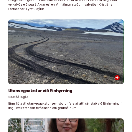
Félagsfræðingurinn Viðar Halldórsson hjólar af aflefli í Vilhjálm Birgisson
verkalýðsleiðtoga á Akranesi en Vilhjálmur styður hvalveiðar Kristjáns
Loftssonar. Fyrstu dýrin …
arrow_forward
Utanvegaakstur við Einhyrning
Samfélagið
Einn ljótasti utanvegaakstur sem sögiur fara af átti sér stað við Einhyrning í
dag. Tveir franskir ferðamenn eru grunaðir um …