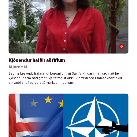
arrow_forward
Kjósendur hafðir að fíflum
Stjórnmál
Sabine Leskopf, fráfarandi borgarfulltrúi Samfylkingarinnar, segir að þeir
kjósendur sem hafi greitt Sjálfstæðisflokki, Viðreisn eða Framsóknarflokki
atkvæði sitt í borgarstjórnarkosningunum, …